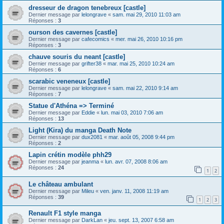
dresseur de dragon tenebreux [castle]
Dernier message par
lelongrave
«
sam. mai 29, 2010 11:03 am
Réponses :
3
ourson des cavernes [castle]
Dernier message par
cafecomics
«
mer. mai 26, 2010 10:16 pm
Réponses :
3
chauve souris du neant [castle]
Dernier message par
grifter38
«
mar. mai 25, 2010 10:24 am
Réponses :
6
scarabic veneneux [castle]
Dernier message par
lelongrave
«
sam. mai 22, 2010 9:14 am
Réponses :
7
Statue d'Athéna => Terminé
Dernier message par
Eddie
«
lun. mai 03, 2010 7:06 am
Réponses :
13
Light (Kira) du manga Death Note
Dernier message par
dux2081
«
mar. août 05, 2008 9:44 pm
Réponses :
2
Lapin crétin modèle phh29
Dernier message par
jeanma
«
lun. avr. 07, 2008 8:06 am
Réponses :
24
1
2
Le château ambulant
Dernier message par
Mileu
«
ven. janv. 11, 2008 11:19 am
Réponses :
39
1
2
3
Renault F1 style manga
Dernier message par
DarkLan
«
jeu. sept. 13, 2007 6:58 am