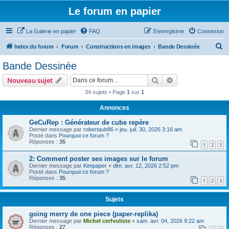
Le forum en papier
La Galerie en papier
FAQ
S’enregistrer
Connexion
R
Index du forum
Forum
Constructions en images
Bande Dessinée
e
Bande Dessinée
c
Rechercher
Recherche avanc
Nouveau sujet
h
34 sujets • Page
1
sur
1
e
Annonces
r
c
GeCuRep : Générateur de cube repère
Dernier message par
robertaub86
«
jeu. juil. 30, 2026 3:16 am
h
Posté dans
Pourquoi ce forum ?
Réponses :
35
e
1
2
3
r
2: Comment poster ses images sur le forum
Dernier message par
Kimpaper
«
dim. avr. 12, 2026 2:52 pm
Posté dans
Pourquoi ce forum ?
Réponses :
35
1
2
3
Sujets
going merry de one piece (paper-replika)
Dernier message par
Michel cerfvoliste
«
sam. avr. 04, 2026 9:22 am
Réponses :
27