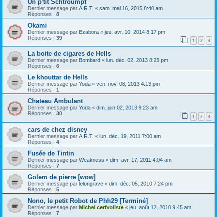
Un p'tit Schtroumpf
Dernier message par
A.R.T.
«
sam. mai 16, 2015 8:40 am
Réponses :
8
Okami
Dernier message par
Ezabora
«
jeu. avr. 10, 2014 8:17 pm
Réponses :
39
1
2
3
La boite de cigares de Hells
Dernier message par
Bombard
«
lun. déc. 02, 2013 8:25 pm
Réponses :
6
Le khouttar de Hells
Dernier message par
Yoda
«
ven. nov. 08, 2013 4:13 pm
Réponses :
1
Chateau Ambulant
Dernier message par
Yoda
«
dim. juin 02, 2013 9:23 am
Réponses :
30
1
2
3
cars de chez disney
Dernier message par
A.R.T.
«
lun. déc. 19, 2011 7:00 am
Réponses :
4
Fusée de Tintin
Dernier message par
Weakness
«
dim. avr. 17, 2011 4:04 am
Réponses :
7
Golem de pierre [wow]
Dernier message par
lelongrave
«
dim. déc. 05, 2010 7:24 pm
Réponses :
5
Nono, le petit Robot de Phh29 [Terminé]
Dernier message par
Michel cerfvoliste
«
jeu. août 12, 2010 9:45 am
Réponses :
7