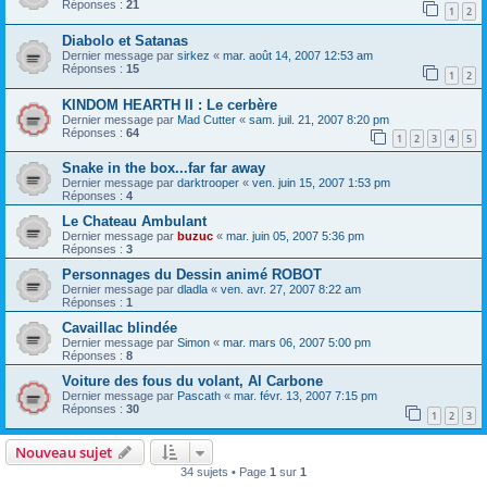
Réponses :
21
1
2
Diabolo et Satanas
Dernier message par
sirkez
«
mar. août 14, 2007 12:53 am
Réponses :
15
1
2
KINDOM HEARTH II : Le cerbère
Dernier message par
Mad Cutter
«
sam. juil. 21, 2007 8:20 pm
Réponses :
64
1
2
3
4
5
Snake in the box...far far away
Dernier message par
darktrooper
«
ven. juin 15, 2007 1:53 pm
Réponses :
4
Le Chateau Ambulant
Dernier message par
buzuc
«
mar. juin 05, 2007 5:36 pm
Réponses :
3
Personnages du Dessin animé ROBOT
Dernier message par
dladla
«
ven. avr. 27, 2007 8:22 am
Réponses :
1
Cavaillac blindée
Dernier message par
Simon
«
mar. mars 06, 2007 5:00 pm
Réponses :
8
Voiture des fous du volant, Al Carbone
Dernier message par
Pascath
«
mar. févr. 13, 2007 7:15 pm
Réponses :
30
1
2
3
Nouveau sujet
34 sujets • Page
1
sur
1