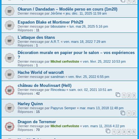
1
2
Okarun / Dandadan – Modèle perso en cours (1m20)
Dernier message par
Jérôme
«
jeu. déc. 11, 2025 11:59 am
Espadon Blake et Mortimer Phh29
Dernier message par
biboutaine
«
lun. mai 26, 2025 5:16 pm
Réponses :
11
L'attaque des titans
Dernier message par
A.R.T.
«
ven. mars 18, 2022 7:29 am
Réponses :
1
Décoration murale en papier pour le salon – vos expériences
?
Dernier message par
Michel cerfvoliste
«
ven. févr. 25, 2022 10:53 pm
Réponses :
1
Hache World of warcraft
Dernier message par
sandman
«
ven. févr. 25, 2022 6:55 pm
château de Moulinsart (Hell)
Dernier message par
Rinceleau
«
sam. oct. 02, 2021 10:51 am
Réponses :
42
1
2
3
Harley Quinn
Dernier message par
Papyrus Semper
«
mar. mars 13, 2018 11:48 pm
Réponses :
15
1
2
Dragon de Terremer
Dernier message par
Michel cerfvoliste
«
ven. mars 11, 2016 4:22 pm
Réponses :
70
1
2
3
4
5