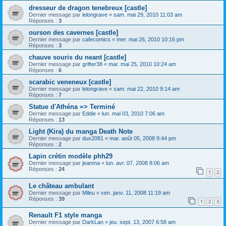
dresseur de dragon tenebreux [castle]
Dernier message par
lelongrave
«
sam. mai 29, 2010 11:03 am
Réponses :
3
ourson des cavernes [castle]
Dernier message par
cafecomics
«
mer. mai 26, 2010 10:16 pm
Réponses :
3
chauve souris du neant [castle]
Dernier message par
grifter38
«
mar. mai 25, 2010 10:24 am
Réponses :
6
scarabic veneneux [castle]
Dernier message par
lelongrave
«
sam. mai 22, 2010 9:14 am
Réponses :
7
Statue d'Athéna => Terminé
Dernier message par
Eddie
«
lun. mai 03, 2010 7:06 am
Réponses :
13
Light (Kira) du manga Death Note
Dernier message par
dux2081
«
mar. août 05, 2008 9:44 pm
Réponses :
2
Lapin crétin modèle phh29
Dernier message par
jeanma
«
lun. avr. 07, 2008 8:06 am
Réponses :
24
1
2
Le château ambulant
Dernier message par
Mileu
«
ven. janv. 11, 2008 11:19 am
Réponses :
39
1
2
3
Renault F1 style manga
Dernier message par
DarkLan
«
jeu. sept. 13, 2007 6:58 am