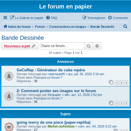
Le forum en papier
La Galerie en papier
FAQ
S’enregistrer
Connexion
R
Index du forum
Forum
Constructions en images
Bande Dessinée
e
Bande Dessinée
c
Rechercher
Recherche avanc
Nouveau sujet
h
34 sujets • Page
1
sur
1
e
Annonces
r
c
GeCuRep : Générateur de cube repère
Dernier message par
robertaub86
«
jeu. juil. 30, 2026 3:16 am
h
Posté dans
Pourquoi ce forum ?
Réponses :
35
e
1
2
3
r
2: Comment poster ses images sur le forum
Dernier message par
Kimpaper
«
dim. avr. 12, 2026 2:52 pm
Posté dans
Pourquoi ce forum ?
Réponses :
35
1
2
3
Sujets
going merry de one piece (paper-replika)
Dernier message par
Michel cerfvoliste
«
sam. avr. 04, 2026 9:22 am
Réponses :
27