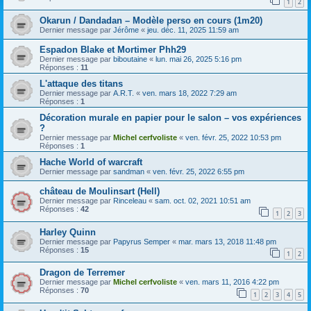
1
2
Okarun / Dandadan – Modèle perso en cours (1m20)
Dernier message par
Jérôme
«
jeu. déc. 11, 2025 11:59 am
Espadon Blake et Mortimer Phh29
Dernier message par
biboutaine
«
lun. mai 26, 2025 5:16 pm
Réponses :
11
L'attaque des titans
Dernier message par
A.R.T.
«
ven. mars 18, 2022 7:29 am
Réponses :
1
Décoration murale en papier pour le salon – vos expériences
?
Dernier message par
Michel cerfvoliste
«
ven. févr. 25, 2022 10:53 pm
Réponses :
1
Hache World of warcraft
Dernier message par
sandman
«
ven. févr. 25, 2022 6:55 pm
château de Moulinsart (Hell)
Dernier message par
Rinceleau
«
sam. oct. 02, 2021 10:51 am
Réponses :
42
1
2
3
Harley Quinn
Dernier message par
Papyrus Semper
«
mar. mars 13, 2018 11:48 pm
Réponses :
15
1
2
Dragon de Terremer
Dernier message par
Michel cerfvoliste
«
ven. mars 11, 2016 4:22 pm
Réponses :
70
1
2
3
4
5