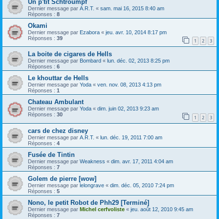
Un p'tit Schtroumpf
Dernier message par
A.R.T.
«
sam. mai 16, 2015 8:40 am
Réponses :
8
Okami
Dernier message par
Ezabora
«
jeu. avr. 10, 2014 8:17 pm
Réponses :
39
1
2
3
La boite de cigares de Hells
Dernier message par
Bombard
«
lun. déc. 02, 2013 8:25 pm
Réponses :
6
Le khouttar de Hells
Dernier message par
Yoda
«
ven. nov. 08, 2013 4:13 pm
Réponses :
1
Chateau Ambulant
Dernier message par
Yoda
«
dim. juin 02, 2013 9:23 am
Réponses :
30
1
2
3
cars de chez disney
Dernier message par
A.R.T.
«
lun. déc. 19, 2011 7:00 am
Réponses :
4
Fusée de Tintin
Dernier message par
Weakness
«
dim. avr. 17, 2011 4:04 am
Réponses :
7
Golem de pierre [wow]
Dernier message par
lelongrave
«
dim. déc. 05, 2010 7:24 pm
Réponses :
5
Nono, le petit Robot de Phh29 [Terminé]
Dernier message par
Michel cerfvoliste
«
jeu. août 12, 2010 9:45 am
Réponses :
7