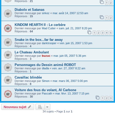
Réponses :
21
1
2
Diabolo et Satanas
Dernier message par
sirkez
«
mar. août 14, 2007 12:53 am
Réponses :
15
1
2
KINDOM HEARTH II : Le cerbère
Dernier message par
Mad Cutter
«
sam. juil. 21, 2007 8:20 pm
Réponses :
64
1
2
3
4
5
Snake in the box...far far away
Dernier message par
darktrooper
«
ven. juin 15, 2007 1:53 pm
Réponses :
4
Le Chateau Ambulant
Dernier message par
buzuc
«
mar. juin 05, 2007 5:36 pm
Réponses :
3
Personnages du Dessin animé ROBOT
Dernier message par
dladla
«
ven. avr. 27, 2007 8:22 am
Réponses :
1
Cavaillac blindée
Dernier message par
Simon
«
mar. mars 06, 2007 5:00 pm
Réponses :
8
Voiture des fous du volant, Al Carbone
Dernier message par
Pascath
«
mar. févr. 13, 2007 7:15 pm
Réponses :
30
1
2
3
Nouveau sujet
34 sujets • Page
1
sur
1