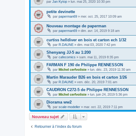
par
Jan Kytop
»
lun. mai 25, 2020 10:30 pm
petite devinette
par
paperman69
»
mer. oct. 25, 2017 10:09 am
Nouveau montage de paperman
par
paperman69
»
dim. avr. 14, 2019 9:18 am
curtiss helldiver en bois et carton ech 1/32
par
R.DAUNE
»
dim. mai 03, 2020 7:42 pm
Shenyang JJ-5 au 1:200
par
cafecomics
»
sam. mai 11, 2019 8:35 pm
FARMAN F 190 de Philippe RENNESSON
par
Michel cerfvoliste
»
lun. déc. 23, 2019 11:30 am
Martin Marauder B26 en bois et carton 1/26
par
R.DAUNE
»
ven. déc. 20, 2019 7:01 am
CAUDRON C272-5 de Philippe RENNESSON
par
Michel cerfvoliste
»
lun. juin 24, 2019 5:36 pm
Diorama ww2
par
scale-modeller
»
mar. oct. 22, 2019 7:11 pm
Nouveau sujet
Retourner à l’index du forum