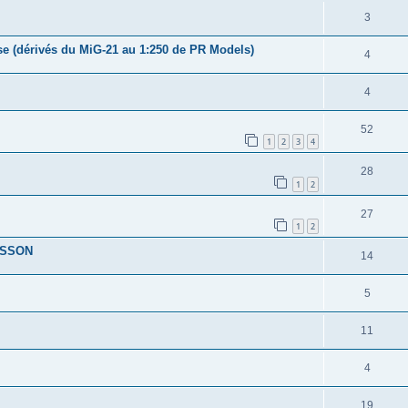
3
ise (dérivés du MiG-21 au 1:250 de PR Models)
4
4
52
1
2
3
4
28
1
2
27
1
2
NESSON
14
5
11
4
19