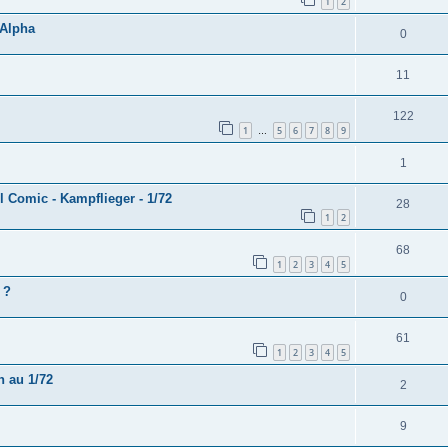
1
2
 Alpha
0
11
122
1
5
6
7
8
9
…
1
 Comic - Kampflieger - 1/72
28
1
2
68
1
2
3
4
5
 ?
0
61
1
2
3
4
5
 au 1/72
2
9