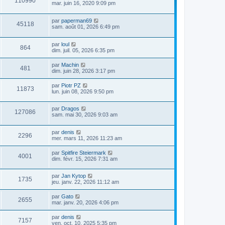
110990
mar. juin 16, 2020 9:09 pm
par
paperman69
45118
sam. août 01, 2026 6:49 pm
par
loul
864
dim. juil. 05, 2026 6:35 pm
par
Machin
481
dim. juin 28, 2026 3:17 pm
par
Piotr PZ
11873
lun. juin 08, 2026 9:50 pm
par
Dragos
127086
sam. mai 30, 2026 9:03 am
par
denis
2296
mer. mars 11, 2026 11:23 am
par
Spitfire Steiermark
4001
dim. févr. 15, 2026 7:31 am
par
Jan Kytop
1735
jeu. janv. 22, 2026 11:12 am
par
Gato
2655
mar. janv. 20, 2026 4:06 pm
par
denis
7157
ven. oct. 10, 2025 5:35 pm