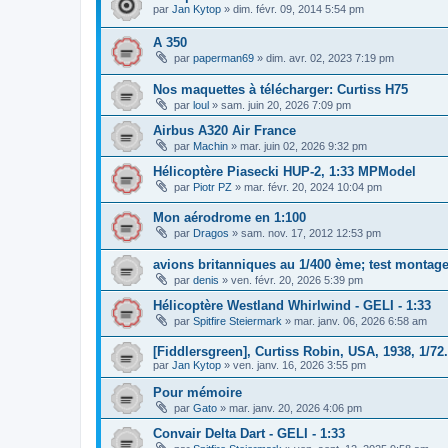
par
Jan Kytop
»
dim. févr. 09, 2014 5:54 pm
A 350
par
paperman69
»
dim. avr. 02, 2023 7:19 pm
Nos maquettes à télécharger: Curtiss H75
par
loul
»
sam. juin 20, 2026 7:09 pm
Airbus A320 Air France
par
Machin
»
mar. juin 02, 2026 9:32 pm
Hélicoptère Piasecki HUP-2, 1:33 MPModel
par
Piotr PZ
»
mar. févr. 20, 2024 10:04 pm
Mon aérodrome en 1:100
par
Dragos
»
sam. nov. 17, 2012 12:53 pm
avions britanniques au 1/400 ème; test montag
par
denis
»
ven. févr. 20, 2026 5:39 pm
Hélicoptère Westland Whirlwind - GELI - 1:33
par
Spitfire Steiermark
»
mar. janv. 06, 2026 6:58 am
[Fiddlersgreen], Curtiss Robin, USA, 1938, 1/72.
par
Jan Kytop
»
ven. janv. 16, 2026 3:55 pm
Pour mémoire
par
Gato
»
mar. janv. 20, 2026 4:06 pm
Convair Delta Dart - GELI - 1:33