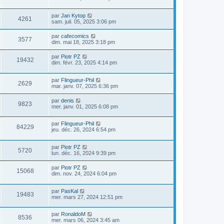
par
Jan Kytop
4261
sam. juil. 05, 2025 3:06 pm
par
cafecomics
3577
dim. mai 18, 2025 3:18 pm
par
Piotr PZ
19432
dim. févr. 23, 2025 4:14 pm
par
Flingueur-Phil
2629
mar. janv. 07, 2025 6:36 pm
par
denis
9823
mer. janv. 01, 2025 6:08 pm
par
Flingueur-Phil
84229
jeu. déc. 26, 2024 6:54 pm
par
Piotr PZ
5720
lun. déc. 16, 2024 9:39 pm
par
Piotr PZ
15068
dim. nov. 24, 2024 6:04 pm
par
PasKal
19483
mer. mars 27, 2024 12:51 pm
par
RonaldoM
8536
mer. mars 06, 2024 3:45 am