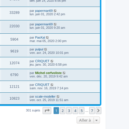
dim. juin 14, 2020 8:56 pm
par
paperman69
33289
lun. juin 01, 2020 2:42 pm
par
paperman69
22030
lun. juin 01, 2020 9:20 am
par
PasKal
5904
mar. mai 05, 2020 2:00 pm
par
pulpul
9619
ven. avr. 24, 2020 10:01 pm
par
CRIQUET
12074
jeu. janv. 30, 2020 6:58 pm
par
Michel cerfvoliste
6790
ven. déc. 20, 2019 9:42 am
par
CRIQUET
12121
sam. nov. 16, 2019 7:14 pm
par
scale-modeller
10823
ven. oct. 25, 2019 11:51 am
Page
1
sur
7
1
2
3
4
5
7
Suivante
301 sujets
…
Aller à