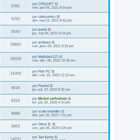
par
CRIQUET
5391
mer. juin 09, 2021 8:54 pm
par
cafecomics
5252
dim. mai 23, 2021 8:42 pm
par
jeanbi
5543
jeu. mai 06, 2021 9:24 pm
par
arobase
33661
ven. janv. 08, 2021 8:39 pm
par
Mathdark123
20020
mar. déc. 08, 2020 10:36 am
par
Piotr PZ
14303
dim. nov. 15, 2020 12:23 am
par
PasKal
9018
jeu. juil. 23, 2020 8:38 am
par
Michel cerfvoliste
6310
lun. juil. 20, 2020 4:14 pm
par
scale-modeller
8996
dim. juin 28, 2020 7:32 pm
par
Oliver B.
5953
ven. juin 26, 2020 6:29 am
par
Jan Kytop
14231