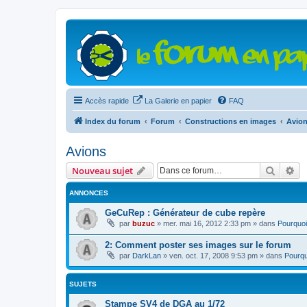
Accès rapide
La Galerie en papier
FAQ
Index du forum
Forum
Constructions en images
Avio
Avions
Recher
Re
Nouveau sujet
ANNONCES
GeCuRep : Générateur de cube repère
par
buzuc
»
mer. mai 16, 2012 2:33 pm
» dans
Pourquoi
2: Comment poster ses images sur le forum
par
DarkLan
»
ven. oct. 17, 2008 9:53 pm
» dans
Pourqu
SUJETS
Stampe SV4 de DGA au 1/72