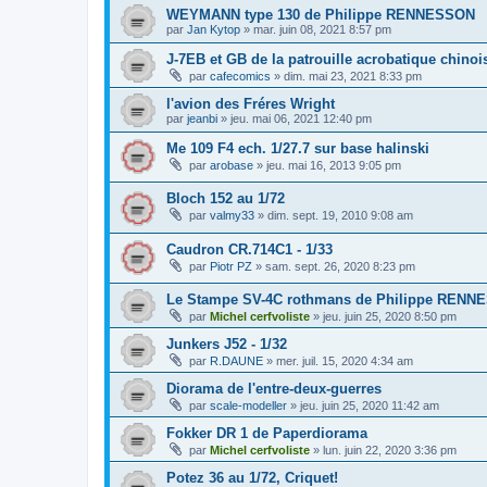
WEYMANN type 130 de Philippe RENNESSON
par
Jan Kytop
»
mar. juin 08, 2021 8:57 pm
J-7EB et GB de la patrouille acrobatique chino
par
cafecomics
»
dim. mai 23, 2021 8:33 pm
l'avion des Fréres Wright
par
jeanbi
»
jeu. mai 06, 2021 12:40 pm
Me 109 F4 ech. 1/27.7 sur base halinski
par
arobase
»
jeu. mai 16, 2013 9:05 pm
Bloch 152 au 1/72
par
valmy33
»
dim. sept. 19, 2010 9:08 am
Caudron CR.714C1 - 1/33
par
Piotr PZ
»
sam. sept. 26, 2020 8:23 pm
Le Stampe SV-4C rothmans de Philippe REN
par
Michel cerfvoliste
»
jeu. juin 25, 2020 8:50 pm
Junkers J52 - 1/32
par
R.DAUNE
»
mer. juil. 15, 2020 4:34 am
Diorama de l'entre-deux-guerres
par
scale-modeller
»
jeu. juin 25, 2020 11:42 am
Fokker DR 1 de Paperdiorama
par
Michel cerfvoliste
»
lun. juin 22, 2020 3:36 pm
Potez 36 au 1/72, Criquet!