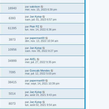
par
sakrison
18940
mer. nov. 15, 2023 6:39 pm
par
Jan Kytop
6393
sam. juil. 01, 2023 6:57 pm
par
Piotr PZ
61395
lun. nov. 14, 2022 6:36 pm
par
paperman69
3973
dim. nov. 13, 2022 10:34 am
par
Jan Kytop
10956
sam. nov. 05, 2022 8:27 pm
par
AVEL
34999
mer. juil. 27, 2022 9:35 pm
par
Goncalo Mendes
7095
mar. juil. 12, 2022 5:03 pm
par
paperman69
38415
mar. sept. 14, 2021 10:39 pm
par
Jan Kytop
5014
jeu. août 19, 2021 9:43 pm
par
Jan Kytop
8073
lun. août 02, 2021 9:54 am