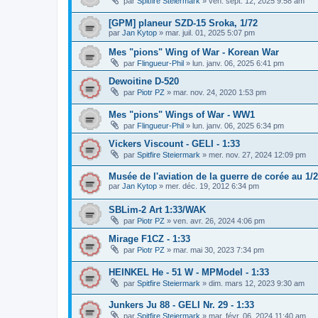
par
Spitfire Steiermark
»
ven. sept. 12, 2025 9:58 am
[GPM] planeur SZD-15 Sroka, 1/72
par
Jan Kytop
»
mar. juil. 01, 2025 5:07 pm
Mes "pions" Wing of War - Korean War
par
Flingueur-Phil
»
lun. janv. 06, 2025 6:41 pm
Dewoitine D-520
par
Piotr PZ
»
mar. nov. 24, 2020 1:53 pm
Mes "pions" Wings of War - WW1
par
Flingueur-Phil
»
lun. janv. 06, 2025 6:34 pm
Vickers Viscount - GELI - 1:33
par
Spitfire Steiermark
»
mer. nov. 27, 2024 12:09 pm
Musée de l'aviation de la guerre de corée au 1/
par
Jan Kytop
»
mer. déc. 19, 2012 6:34 pm
SBLim-2 Art 1:33/WAK
par
Piotr PZ
»
ven. avr. 26, 2024 4:06 pm
Mirage F1CZ - 1:33
par
Piotr PZ
»
mar. mai 30, 2023 7:34 pm
HEINKEL He - 51 W - MPModel - 1:33
par
Spitfire Steiermark
»
dim. mars 12, 2023 9:30 am
Junkers Ju 88 - GELI Nr. 29 - 1:33
par
Spitfire Steiermark
»
mar. févr. 06, 2024 11:40 am