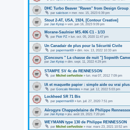
DHC Turbo Beaver "Raven" from Design Group
par
sakrison
»
mer. nov. 15, 2023 6:39 pm
Stout 2-AT, USA, 1924, [Contour Creative]
par
Jan Kytop
»
ven. juin 16, 2023 9:09 pm
Morane-Saulnier MS.406 C1 - 1/33
par
Piotr PZ
»
lun. oct. 05, 2020 11:47 pm
Un Canadair de plus pour la Sécurité Civile
par
paperman69
»
dim. nov. 13, 2022 10:33 am
[Concours " La chasse de nuit "] Sopwith Camel
par
Jan Kytop
»
dim. sept. 11, 2022 4:29 pm
STAMPE SV 4c de RENNESSON
par
Michel cerfvoliste
»
lun. mai 07, 2012 7:09 pm
IA et maquette papier : simple aide ou vrai plus
par
Goncalo Mendes
»
mar. juil. 12, 2022 5:03 pm
Lockheed SR 71 Bis
par
paperman69
»
lun. juil. 27, 2020 7:51 pm
Aérogyre Chappedelaine de Philippe Rennesson
par
Jan Kytop
»
jeu. août 19, 2021 7:20 pm
WEYMANN type 130 de Philippe RENNESSON
par
Michel cerfvoliste
»
mar. mars 23, 2021 10:52 am