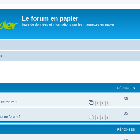
Le forum en papier
base de données et informations sur les maquettes en papier
ns
cher
cherche avancée
RÉPONSES
35
 ce forum ?
1
2
3
35
oi ce forum ?
1
2
3
RÉPONSES