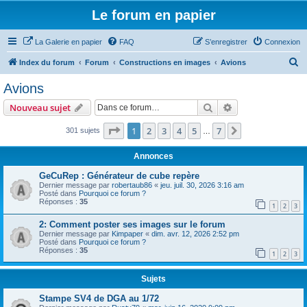
Le forum en papier
La Galerie en papier
FAQ
S’enregistrer
Connexion
R
Index du forum
Forum
Constructions en images
Avions
e
Avions
c
Rechercher
Recherche avanc
Nouveau sujet
h
e
Page
1
sur
7
1
2
3
4
5
7
Suivante
301 sujets
…
r
Annonces
c
GeCuRep : Générateur de cube repère
h
Dernier message par
robertaub86
«
jeu. juil. 30, 2026 3:16 am
Posté dans
Pourquoi ce forum ?
e
Réponses :
35
1
2
3
r
2: Comment poster ses images sur le forum
Dernier message par
Kimpaper
«
dim. avr. 12, 2026 2:52 pm
Posté dans
Pourquoi ce forum ?
Réponses :
35
1
2
3
Sujets
Stampe SV4 de DGA au 1/72