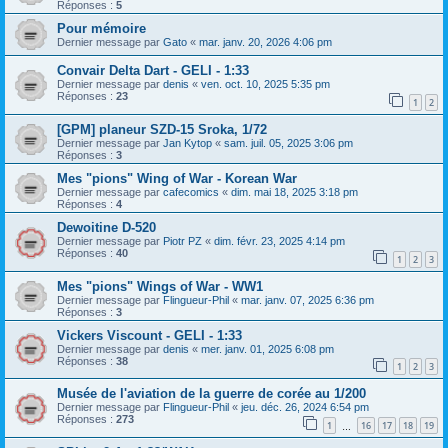
Réponses :
5
Pour mémoire
Dernier message par
Gato
«
mar. janv. 20, 2026 4:06 pm
Convair Delta Dart - GELI - 1:33
Dernier message par
denis
«
ven. oct. 10, 2025 5:35 pm
Réponses :
23
1
2
[GPM] planeur SZD-15 Sroka, 1/72
Dernier message par
Jan Kytop
«
sam. juil. 05, 2025 3:06 pm
Réponses :
3
Mes "pions" Wing of War - Korean War
Dernier message par
cafecomics
«
dim. mai 18, 2025 3:18 pm
Réponses :
4
Dewoitine D-520
Dernier message par
Piotr PZ
«
dim. févr. 23, 2025 4:14 pm
Réponses :
40
1
2
3
Mes "pions" Wings of War - WW1
Dernier message par
Flingueur-Phil
«
mar. janv. 07, 2025 6:36 pm
Réponses :
3
Vickers Viscount - GELI - 1:33
Dernier message par
denis
«
mer. janv. 01, 2025 6:08 pm
Réponses :
38
1
2
3
Musée de l'aviation de la guerre de corée au 1/200
Dernier message par
Flingueur-Phil
«
jeu. déc. 26, 2024 6:54 pm
Réponses :
273
1
16
17
18
19
…