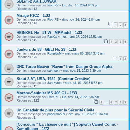
SBLim-2 Art 1:33/WAK
Dernier message par
Piotr PZ
«
lun. déc. 16, 2024 9:39 pm
Réponses :
12
Mirage F1CZ - 1:33
Dernier message par
Piotr PZ
«
dim. nov. 24, 2024 6:04 pm
Réponses :
43
1
2
3
HEINKEL He - 51 W - MPModel - 1:33
Dernier message par
PasKal
«
mer. mars 27, 2024 12:51 pm
Réponses :
45
1
2
3
4
Junkers Ju 88 - GELI Nr. 29 - 1:33
Dernier message par
RonaldoM
«
mer. mars 06, 2024 3:45 am
Réponses :
25
1
2
DHC Turbo Beaver "Raven" from Design Group Alpha
Dernier message par
sakrison
«
mer. nov. 15, 2023 6:39 pm
Stout 2-AT, USA, 1924, [Contour Creative]
Dernier message par
Jan Kytop
«
sam. juil. 01, 2023 6:57 pm
Réponses :
11
Morane-Saulnier MS.406 C1 - 1/33
Dernier message par
Piotr PZ
«
lun. nov. 14, 2022 6:36 pm
Réponses :
122
1
6
7
8
9
…
Un Canadair de plus pour la Sécurité Civile
Dernier message par
paperman69
«
dim. nov. 13, 2022 10:34 am
Réponses :
1
[Concours " La chasse de nuit "] Sopwith Camel Comic -
Kampflieger - 1/72