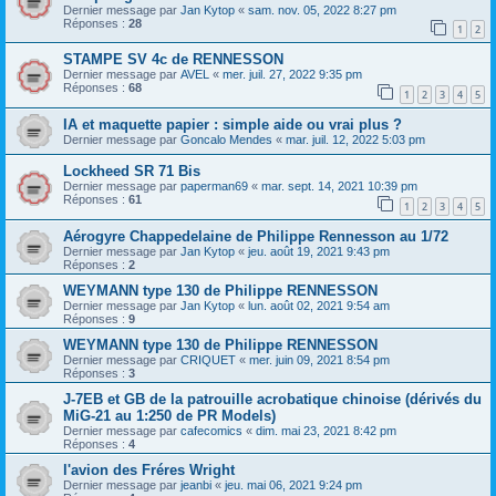
Dernier message par
Jan Kytop
«
sam. nov. 05, 2022 8:27 pm
Réponses :
28
1
2
STAMPE SV 4c de RENNESSON
Dernier message par
AVEL
«
mer. juil. 27, 2022 9:35 pm
Réponses :
68
1
2
3
4
5
IA et maquette papier : simple aide ou vrai plus ?
Dernier message par
Goncalo Mendes
«
mar. juil. 12, 2022 5:03 pm
Lockheed SR 71 Bis
Dernier message par
paperman69
«
mar. sept. 14, 2021 10:39 pm
Réponses :
61
1
2
3
4
5
Aérogyre Chappedelaine de Philippe Rennesson au 1/72
Dernier message par
Jan Kytop
«
jeu. août 19, 2021 9:43 pm
Réponses :
2
WEYMANN type 130 de Philippe RENNESSON
Dernier message par
Jan Kytop
«
lun. août 02, 2021 9:54 am
Réponses :
9
WEYMANN type 130 de Philippe RENNESSON
Dernier message par
CRIQUET
«
mer. juin 09, 2021 8:54 pm
Réponses :
3
J-7EB et GB de la patrouille acrobatique chinoise (dérivés du
MiG-21 au 1:250 de PR Models)
Dernier message par
cafecomics
«
dim. mai 23, 2021 8:42 pm
Réponses :
4
l'avion des Fréres Wright
Dernier message par
jeanbi
«
jeu. mai 06, 2021 9:24 pm