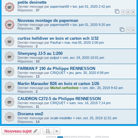
petite devinette
Dernier message par
paperman69
«
lun. juin 01, 2020 2:42 pm
Réponses :
37
1
2
3
Nouveau montage de paperman
Dernier message par
paperman69
«
lun. juin 01, 2020 9:20 am
Réponses :
28
1
2
curtiss helldiver en bois et carton ech 1/32
Dernier message par
PasKal
«
mar. mai 05, 2020 2:00 pm
Réponses :
2
Shenyang JJ-5 au 1:200
Dernier message par
pulpul
«
ven. avr. 24, 2020 10:01 pm
Réponses :
10
FARMAN F 190 de Philippe RENNESSON
Dernier message par
CRIQUET
«
jeu. janv. 30, 2020 6:58 pm
Réponses :
13
Martin Marauder B26 en bois et carton 1/26
Dernier message par
Michel cerfvoliste
«
ven. déc. 20, 2019 9:42 am
Réponses :
2
CAUDRON C272-5 de Philippe RENNESSON
Dernier message par
CRIQUET
«
sam. nov. 16, 2019 7:14 pm
Réponses :
11
Diorama ww2
Dernier message par
scale-modeller
«
ven. oct. 25, 2019 11:51 am
Réponses :
14
Nouveau sujet