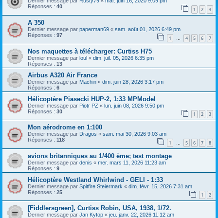
Dernier message par
Rusty79
«
mar. juin 16, 2020 9:09 pm
Réponses :
40
1
2
3
A 350
Dernier message par
paperman69
«
sam. août 01, 2026 6:49 pm
Réponses :
97
1
4
5
6
7
…
Nos maquettes à télécharger: Curtiss H75
Dernier message par
loul
«
dim. juil. 05, 2026 6:35 pm
Réponses :
13
Airbus A320 Air France
Dernier message par
Machin
«
dim. juin 28, 2026 3:17 pm
Réponses :
6
Hélicoptère Piasecki HUP-2, 1:33 MPModel
Dernier message par
Piotr PZ
«
lun. juin 08, 2026 9:50 pm
Réponses :
30
1
2
3
Mon aérodrome en 1:100
Dernier message par
Dragos
«
sam. mai 30, 2026 9:03 am
Réponses :
118
1
5
6
7
8
…
avions britanniques au 1/400 ème; test montage
Dernier message par
denis
«
mer. mars 11, 2026 11:23 am
Réponses :
9
Hélicoptère Westland Whirlwind - GELI - 1:33
Dernier message par
Spitfire Steiermark
«
dim. févr. 15, 2026 7:31 am
Réponses :
25
1
2
[Fiddlersgreen], Curtiss Robin, USA, 1938, 1/72.
Dernier message par
Jan Kytop
«
jeu. janv. 22, 2026 11:12 am