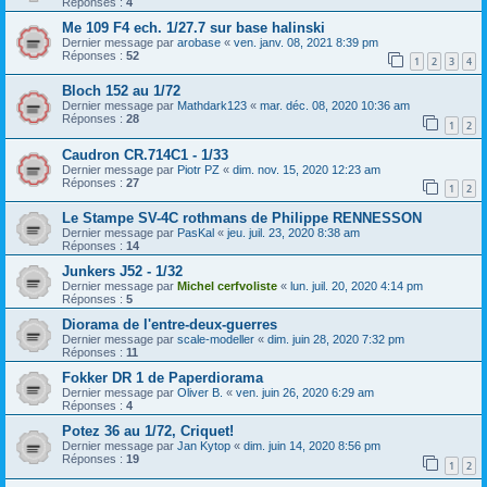
Réponses :
4
Me 109 F4 ech. 1/27.7 sur base halinski
Dernier message par
arobase
«
ven. janv. 08, 2021 8:39 pm
Réponses :
52
1
2
3
4
Bloch 152 au 1/72
Dernier message par
Mathdark123
«
mar. déc. 08, 2020 10:36 am
Réponses :
28
1
2
Caudron CR.714C1 - 1/33
Dernier message par
Piotr PZ
«
dim. nov. 15, 2020 12:23 am
Réponses :
27
1
2
Le Stampe SV-4C rothmans de Philippe RENNESSON
Dernier message par
PasKal
«
jeu. juil. 23, 2020 8:38 am
Réponses :
14
Junkers J52 - 1/32
Dernier message par
Michel cerfvoliste
«
lun. juil. 20, 2020 4:14 pm
Réponses :
5
Diorama de l'entre-deux-guerres
Dernier message par
scale-modeller
«
dim. juin 28, 2020 7:32 pm
Réponses :
11
Fokker DR 1 de Paperdiorama
Dernier message par
Oliver B.
«
ven. juin 26, 2020 6:29 am
Réponses :
4
Potez 36 au 1/72, Criquet!
Dernier message par
Jan Kytop
«
dim. juin 14, 2020 8:56 pm
Réponses :
19
1
2