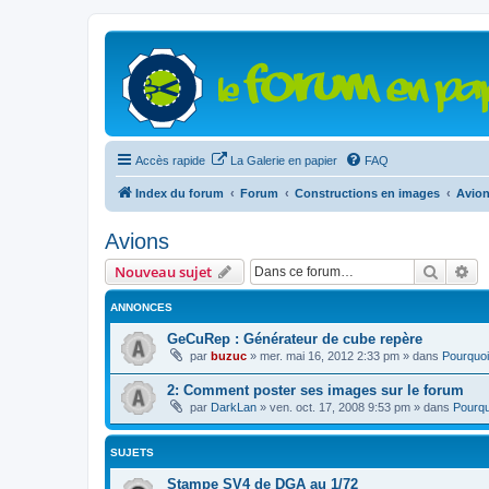
Accès rapide
La Galerie en papier
FAQ
Index du forum
Forum
Constructions en images
Avio
Avions
Recher
Re
Nouveau sujet
ANNONCES
GeCuRep : Générateur de cube repère
par
buzuc
»
mer. mai 16, 2012 2:33 pm
» dans
Pourquoi
2: Comment poster ses images sur le forum
par
DarkLan
»
ven. oct. 17, 2008 9:53 pm
» dans
Pourqu
SUJETS
Stampe SV4 de DGA au 1/72