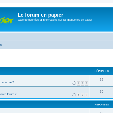
Le forum en papier
base de données et informations sur les maquettes en papier
ns
cher
cherche avancée
RÉPONSES
35
 ce forum ?
1
2
3
35
oi ce forum ?
1
2
3
RÉPONSES