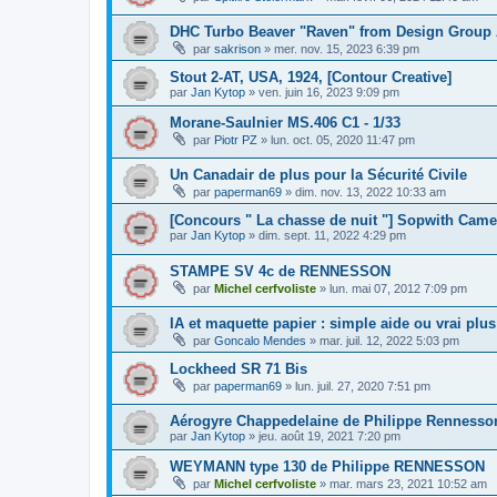
DHC Turbo Beaver "Raven" from Design Group
par
sakrison
»
mer. nov. 15, 2023 6:39 pm
Stout 2-AT, USA, 1924, [Contour Creative]
par
Jan Kytop
»
ven. juin 16, 2023 9:09 pm
Morane-Saulnier MS.406 C1 - 1/33
par
Piotr PZ
»
lun. oct. 05, 2020 11:47 pm
Un Canadair de plus pour la Sécurité Civile
par
paperman69
»
dim. nov. 13, 2022 10:33 am
[Concours " La chasse de nuit "] Sopwith Camel
par
Jan Kytop
»
dim. sept. 11, 2022 4:29 pm
STAMPE SV 4c de RENNESSON
par
Michel cerfvoliste
»
lun. mai 07, 2012 7:09 pm
IA et maquette papier : simple aide ou vrai plus
par
Goncalo Mendes
»
mar. juil. 12, 2022 5:03 pm
Lockheed SR 71 Bis
par
paperman69
»
lun. juil. 27, 2020 7:51 pm
Aérogyre Chappedelaine de Philippe Rennesson
par
Jan Kytop
»
jeu. août 19, 2021 7:20 pm
WEYMANN type 130 de Philippe RENNESSON
par
Michel cerfvoliste
»
mar. mars 23, 2021 10:52 am