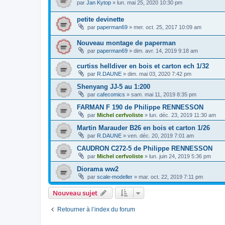
par
Jan Kytop
»
lun. mai 25, 2020 10:30 pm
petite devinette
par
paperman69
»
mer. oct. 25, 2017 10:09 am
Nouveau montage de paperman
par
paperman69
»
dim. avr. 14, 2019 9:18 am
curtiss helldiver en bois et carton ech 1/32
par
R.DAUNE
»
dim. mai 03, 2020 7:42 pm
Shenyang JJ-5 au 1:200
par
cafecomics
»
sam. mai 11, 2019 8:35 pm
FARMAN F 190 de Philippe RENNESSON
par
Michel cerfvoliste
»
lun. déc. 23, 2019 11:30 am
Martin Marauder B26 en bois et carton 1/26
par
R.DAUNE
»
ven. déc. 20, 2019 7:01 am
CAUDRON C272-5 de Philippe RENNESSON
par
Michel cerfvoliste
»
lun. juin 24, 2019 5:36 pm
Diorama ww2
par
scale-modeller
»
mar. oct. 22, 2019 7:11 pm
Nouveau sujet
Retourner à l’index du forum