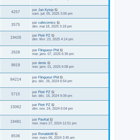
par
Jan Kytop
4257
sam. juil. 05, 2025 3:06 pm
par
cafecomics
3575
dim. mai 18, 2025 3:18 pm
par
Piotr PZ
19426
dim. févr. 23, 2025 4:14 pm
par
Flingueur-Phil
2628
mar. janv. 07, 2025 6:36 pm
par
denis
9819
mer. janv. 01, 2025 6:08 pm
par
Flingueur-Phil
84214
jeu. déc. 26, 2024 6:54 pm
par
Piotr PZ
5715
lun. déc. 16, 2024 9:39 pm
par
Piotr PZ
15062
dim. nov. 24, 2024 6:04 pm
par
PasKal
19481
mer. mars 27, 2024 12:51 pm
par
RonaldoM
8536
mer. mars 06, 2024 3:45 am