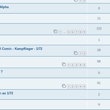
1
2
 Alpha
0
11
122
1
5
6
7
8
9
…
1
 Comic - Kampflieger - 1/72
28
1
2
68
1
2
3
4
5
 ?
0
61
1
2
3
4
5
 au 1/72
2
9