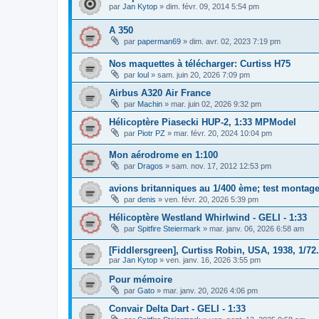
par
Jan Kytop
»
dim. févr. 09, 2014 5:54 pm
A 350
par
paperman69
»
dim. avr. 02, 2023 7:19 pm
Nos maquettes à télécharger: Curtiss H75
par
loul
»
sam. juin 20, 2026 7:09 pm
Airbus A320 Air France
par
Machin
»
mar. juin 02, 2026 9:32 pm
Hélicoptère Piasecki HUP-2, 1:33 MPModel
par
Piotr PZ
»
mar. févr. 20, 2024 10:04 pm
Mon aérodrome en 1:100
par
Dragos
»
sam. nov. 17, 2012 12:53 pm
avions britanniques au 1/400 ème; test montag
par
denis
»
ven. févr. 20, 2026 5:39 pm
Hélicoptère Westland Whirlwind - GELI - 1:33
par
Spitfire Steiermark
»
mar. janv. 06, 2026 6:58 am
[Fiddlersgreen], Curtiss Robin, USA, 1938, 1/72.
par
Jan Kytop
»
ven. janv. 16, 2026 3:55 pm
Pour mémoire
par
Gato
»
mar. janv. 20, 2026 4:06 pm
Convair Delta Dart - GELI - 1:33