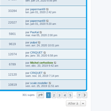
dim. juin 14, 2020 8:56 pm
par
paperman69
33284
lun. juin 01, 2020 2:42 pm
par
paperman69
22027
lun. juin 01, 2020 9:20 am
par
PasKal
5901
mar. mai 05, 2020 2:00 pm
par
pulpul
9619
ven. avr. 24, 2020 10:01 pm
par
CRIQUET
12074
jeu. janv. 30, 2020 6:58 pm
par
Michel cerfvoliste
6789
ven. déc. 20, 2019 9:42 am
par
CRIQUET
12120
sam. nov. 16, 2019 7:14 pm
par
scale-modeller
10819
ven. oct. 25, 2019 11:51 am
Page
1
sur
7
1
2
3
4
5
7
Suivante
301 sujets
…
Aller à