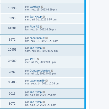
par
sakrison
18938
mer. nov. 15, 2023 6:39 pm
par
Jan Kytop
6390
sam. juil. 01, 2023 6:57 pm
par
Piotr PZ
61381
lun. nov. 14, 2022 6:36 pm
par
paperman69
3971
dim. nov. 13, 2022 10:34 am
par
Jan Kytop
10953
sam. nov. 05, 2022 8:27 pm
par
AVEL
34989
mer. juil. 27, 2022 9:35 pm
par
Goncalo Mendes
7092
mar. juil. 12, 2022 5:03 pm
par
paperman69
38405
mar. sept. 14, 2021 10:39 pm
par
Jan Kytop
5013
jeu. août 19, 2021 9:43 pm
par
Jan Kytop
8072
lun. août 02, 2021 9:54 am