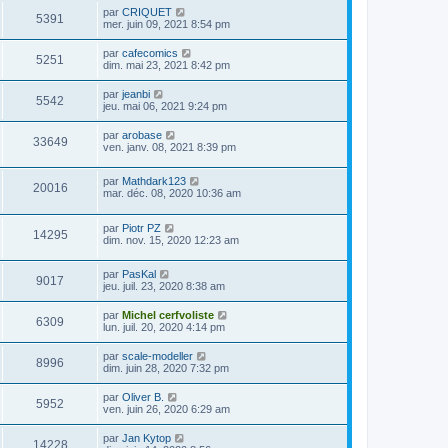
par
CRIQUET
5391
mer. juin 09, 2021 8:54 pm
par
cafecomics
5251
dim. mai 23, 2021 8:42 pm
par
jeanbi
5542
jeu. mai 06, 2021 9:24 pm
par
arobase
33649
ven. janv. 08, 2021 8:39 pm
par
Mathdark123
20016
mar. déc. 08, 2020 10:36 am
par
Piotr PZ
14295
dim. nov. 15, 2020 12:23 am
par
PasKal
9017
jeu. juil. 23, 2020 8:38 am
par
Michel cerfvoliste
6309
lun. juil. 20, 2020 4:14 pm
par
scale-modeller
8996
dim. juin 28, 2020 7:32 pm
par
Oliver B.
5952
ven. juin 26, 2020 6:29 am
par
Jan Kytop
14228