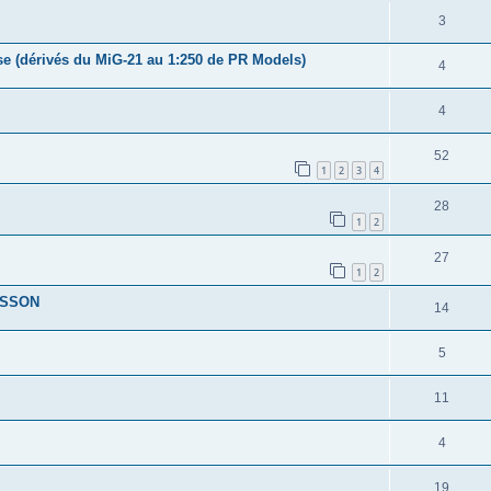
3
ise (dérivés du MiG-21 au 1:250 de PR Models)
4
4
52
1
2
3
4
28
1
2
27
1
2
NESSON
14
5
11
4
19