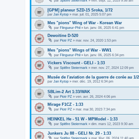
par
Spitfire Steiermark
»
ven. sept. 12, 2025 9:58 am
[GPM] planeur SZD-15 Sroka, 1/72
par
Jan Kytop
»
mar. juil. 01, 2025 5:07 pm
Mes "pions" Wing of War - Korean War
par
Flingueur-Phil
»
lun. janv. 06, 2025 6:41 pm
Dewoitine D-520
par
Piotr PZ
»
mar. nov. 24, 2020 1:53 pm
Mes "pions" Wings of War - WW1
par
Flingueur-Phil
»
lun. janv. 06, 2025 6:34 pm
Vickers Viscount - GELI - 1:33
par
Spitfire Steiermark
»
mer. nov. 27, 2024 12:09 pm
Musée de l'aviation de la guerre de corée au 1/
par
Jan Kytop
»
mer. déc. 19, 2012 6:34 pm
SBLim-2 Art 1:33/WAK
par
Piotr PZ
»
ven. avr. 26, 2024 4:06 pm
Mirage F1CZ - 1:33
par
Piotr PZ
»
mar. mai 30, 2023 7:34 pm
HEINKEL He - 51 W - MPModel - 1:33
par
Spitfire Steiermark
»
dim. mars 12, 2023 9:30 am
Junkers Ju 88 - GELI Nr. 29 - 1:33
par
Spitfire Steiermark
»
mar. févr. 06, 2024 11:40 am