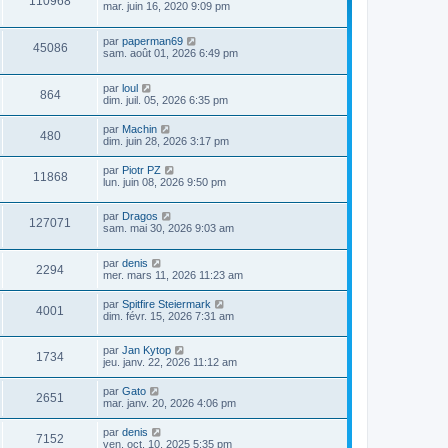
110968
mar. juin 16, 2020 9:09 pm
par
paperman69
45086
sam. août 01, 2026 6:49 pm
par
loul
864
dim. juil. 05, 2026 6:35 pm
par
Machin
480
dim. juin 28, 2026 3:17 pm
par
Piotr PZ
11868
lun. juin 08, 2026 9:50 pm
par
Dragos
127071
sam. mai 30, 2026 9:03 am
par
denis
2294
mer. mars 11, 2026 11:23 am
par
Spitfire Steiermark
4001
dim. févr. 15, 2026 7:31 am
par
Jan Kytop
1734
jeu. janv. 22, 2026 11:12 am
par
Gato
2651
mar. janv. 20, 2026 4:06 pm
par
denis
7152
ven. oct. 10, 2025 5:35 pm