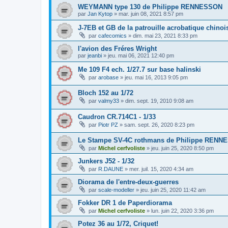
WEYMANN type 130 de Philippe RENNESSON
par
Jan Kytop
»
mar. juin 08, 2021 8:57 pm
J-7EB et GB de la patrouille acrobatique chino
par
cafecomics
»
dim. mai 23, 2021 8:33 pm
l'avion des Fréres Wright
par
jeanbi
»
jeu. mai 06, 2021 12:40 pm
Me 109 F4 ech. 1/27.7 sur base halinski
par
arobase
»
jeu. mai 16, 2013 9:05 pm
Bloch 152 au 1/72
par
valmy33
»
dim. sept. 19, 2010 9:08 am
Caudron CR.714C1 - 1/33
par
Piotr PZ
»
sam. sept. 26, 2020 8:23 pm
Le Stampe SV-4C rothmans de Philippe REN
par
Michel cerfvoliste
»
jeu. juin 25, 2020 8:50 pm
Junkers J52 - 1/32
par
R.DAUNE
»
mer. juil. 15, 2020 4:34 am
Diorama de l'entre-deux-guerres
par
scale-modeller
»
jeu. juin 25, 2020 11:42 am
Fokker DR 1 de Paperdiorama
par
Michel cerfvoliste
»
lun. juin 22, 2020 3:36 pm
Potez 36 au 1/72, Criquet!