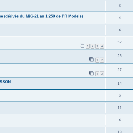
3
ise (dérivés du MiG-21 au 1:250 de PR Models)
4
4
52
1
2
3
4
28
1
2
27
1
2
NESSON
14
5
11
4
19