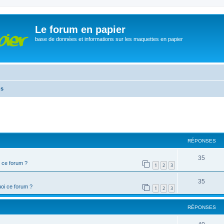
Le forum en papier
base de données et informations sur les maquettes en papier
ns
cher
cherche avancée
RÉPONSES
35
 ce forum ?
1
2
3
35
oi ce forum ?
1
2
3
RÉPONSES