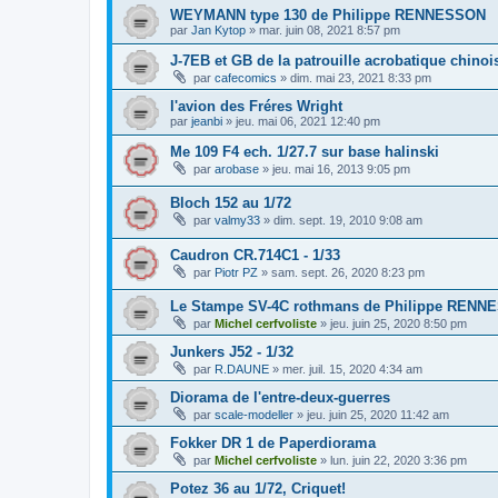
WEYMANN type 130 de Philippe RENNESSON
par
Jan Kytop
»
mar. juin 08, 2021 8:57 pm
J-7EB et GB de la patrouille acrobatique chino
par
cafecomics
»
dim. mai 23, 2021 8:33 pm
l'avion des Fréres Wright
par
jeanbi
»
jeu. mai 06, 2021 12:40 pm
Me 109 F4 ech. 1/27.7 sur base halinski
par
arobase
»
jeu. mai 16, 2013 9:05 pm
Bloch 152 au 1/72
par
valmy33
»
dim. sept. 19, 2010 9:08 am
Caudron CR.714C1 - 1/33
par
Piotr PZ
»
sam. sept. 26, 2020 8:23 pm
Le Stampe SV-4C rothmans de Philippe REN
par
Michel cerfvoliste
»
jeu. juin 25, 2020 8:50 pm
Junkers J52 - 1/32
par
R.DAUNE
»
mer. juil. 15, 2020 4:34 am
Diorama de l'entre-deux-guerres
par
scale-modeller
»
jeu. juin 25, 2020 11:42 am
Fokker DR 1 de Paperdiorama
par
Michel cerfvoliste
»
lun. juin 22, 2020 3:36 pm
Potez 36 au 1/72, Criquet!