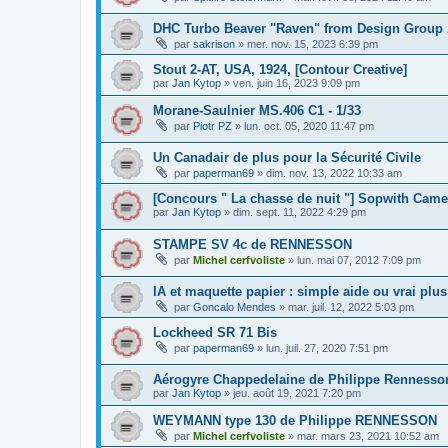
DHC Turbo Beaver "Raven" from Design Group
par
sakrison
»
mer. nov. 15, 2023 6:39 pm
Stout 2-AT, USA, 1924, [Contour Creative]
par
Jan Kytop
»
ven. juin 16, 2023 9:09 pm
Morane-Saulnier MS.406 C1 - 1/33
par
Piotr PZ
»
lun. oct. 05, 2020 11:47 pm
Un Canadair de plus pour la Sécurité Civile
par
paperman69
»
dim. nov. 13, 2022 10:33 am
[Concours " La chasse de nuit "] Sopwith Camel
par
Jan Kytop
»
dim. sept. 11, 2022 4:29 pm
STAMPE SV 4c de RENNESSON
par
Michel cerfvoliste
»
lun. mai 07, 2012 7:09 pm
IA et maquette papier : simple aide ou vrai plus
par
Goncalo Mendes
»
mar. juil. 12, 2022 5:03 pm
Lockheed SR 71 Bis
par
paperman69
»
lun. juil. 27, 2020 7:51 pm
Aérogyre Chappedelaine de Philippe Rennesson
par
Jan Kytop
»
jeu. août 19, 2021 7:20 pm
WEYMANN type 130 de Philippe RENNESSON
par
Michel cerfvoliste
»
mar. mars 23, 2021 10:52 am