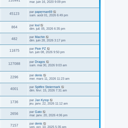
110991
mar. juin 16, 2020 9:09 pm
par
paperman69
45123
sam. août 01, 2026 6:49 pm
par
loul
864
dim. juil. 05, 2026 6:35 pm
par
Machin
482
dim. juin 28, 2026 3:17 pm
par
Piotr PZ
11875
lun. juin 08, 2026 9:50 pm
par
Dragos
127088
sam. mai 30, 2026 9:03 am
par
denis
2296
mer. mars 11, 2026 11:23 am
par
Spitfire Steiermark
4001
dim. févr. 15, 2026 7:31 am
par
Jan Kytop
1736
jeu. janv. 22, 2026 11:12 am
par
Gato
2656
mar. janv. 20, 2026 4:06 pm
par
denis
7157
ven. oct. 10, 2025 5:35 pm