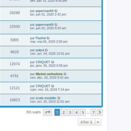
dim. juin 14, 2020 8:56 pm
par
paperman69
33290
lun. juin 01, 2020 2:42 pm
par
paperman69
22030
lun. juin 01, 2020 9:20 am
par
PasKal
5905
mar. mai 05, 2020 2:00 pm
par
pulpul
9620
ven. avr. 24, 2020 10:01 pm
par
CRIQUET
12074
jeu. janv. 30, 2020 6:58 pm
par
Michel cerfvoliste
6791
ven. déc. 20, 2019 9:42 am
par
CRIQUET
12121
sam. nov. 16, 2019 7:14 pm
par
scale-modeller
10823
ven. oct. 25, 2019 11:51 am
Page
1
sur
7
1
2
3
4
5
7
Suivante
301 sujets
…
Aller à