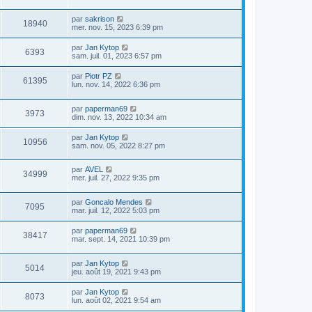
par
sakrison
18940
mer. nov. 15, 2023 6:39 pm
par
Jan Kytop
6393
sam. juil. 01, 2023 6:57 pm
par
Piotr PZ
61395
lun. nov. 14, 2022 6:36 pm
par
paperman69
3973
dim. nov. 13, 2022 10:34 am
par
Jan Kytop
10956
sam. nov. 05, 2022 8:27 pm
par
AVEL
34999
mer. juil. 27, 2022 9:35 pm
par
Goncalo Mendes
7095
mar. juil. 12, 2022 5:03 pm
par
paperman69
38417
mar. sept. 14, 2021 10:39 pm
par
Jan Kytop
5014
jeu. août 19, 2021 9:43 pm
par
Jan Kytop
8073
lun. août 02, 2021 9:54 am