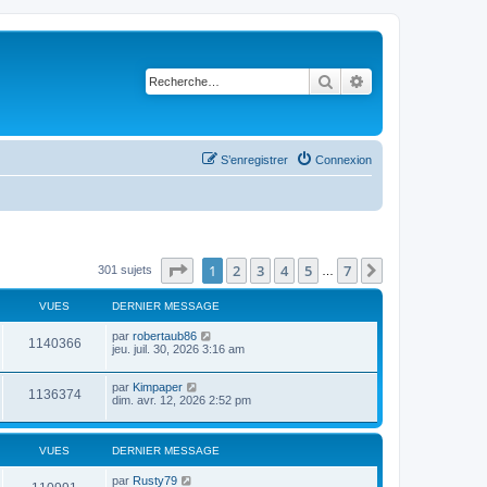
Rechercher
Recherche avancé
S’enregistrer
Connexion
Page
1
sur
7
1
2
3
4
5
7
Suivante
301 sujets
…
VUES
DERNIER MESSAGE
par
robertaub86
1140366
jeu. juil. 30, 2026 3:16 am
par
Kimpaper
1136374
dim. avr. 12, 2026 2:52 pm
VUES
DERNIER MESSAGE
par
Rusty79