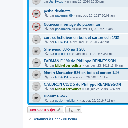
par
Jan Kytop
»
lun. mai 25, 2020 10:30 pm
petite devinette
par
paperman69
»
mer. oct. 25, 2017 10:09 am
Nouveau montage de paperman
par
paperman69
»
dim. avr. 14, 2019 9:18 am
curtiss helldiver en bois et carton ech 1/32
par
R.DAUNE
»
dim. mai 03, 2020 7:42 pm
Shenyang JJ-5 au 1:200
par
cafecomics
»
sam. mai 11, 2019 8:35 pm
FARMAN F 190 de Philippe RENNESSON
par
Michel cerfvoliste
»
lun. déc. 23, 2019 11:30 am
Martin Marauder B26 en bois et carton 1/26
par
R.DAUNE
»
ven. déc. 20, 2019 7:01 am
CAUDRON C272-5 de Philippe RENNESSON
par
Michel cerfvoliste
»
lun. juin 24, 2019 5:36 pm
Diorama ww2
par
scale-modeller
»
mar. oct. 22, 2019 7:11 pm
Nouveau sujet
Retourner à l’index du forum