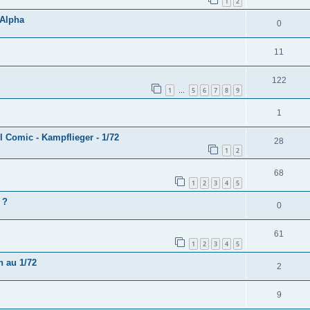
1
2
 Alpha
0
11
122
1
5
6
7
8
9
…
1
 Comic - Kampflieger - 1/72
28
1
2
68
1
2
3
4
5
 ?
0
61
1
2
3
4
5
 au 1/72
2
9