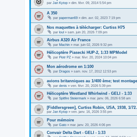
par
Jan Kytop
»
dim. févr. 09, 2014 5:54 pm
A 350
par
paperman69
»
dim. avr. 02, 2023 7:19 pm
Nos maquettes à télécharger: Curtiss H75
par
loul
»
sam. juin 20, 2026 7:09 pm
Airbus A320 Air France
par
Machin
»
mar. juin 02, 2026 9:32 pm
Hélicoptère Piasecki HUP-2, 1:33 MPModel
par
Piotr PZ
»
mar. févr. 20, 2024 10:04 pm
Mon aérodrome en 1:100
par
Dragos
»
sam. nov. 17, 2012 12:53 pm
avions britanniques au 1/400 ème; test montag
par
denis
»
ven. févr. 20, 2026 5:39 pm
Hélicoptère Westland Whirlwind - GELI - 1:33
par
Spitfire Steiermark
»
mar. janv. 06, 2026 6:58 am
[Fiddlersgreen], Curtiss Robin, USA, 1938, 1/72.
par
Jan Kytop
»
ven. janv. 16, 2026 3:55 pm
Pour mémoire
par
Gato
»
mar. janv. 20, 2026 4:06 pm
Convair Delta Dart - GELI - 1:33