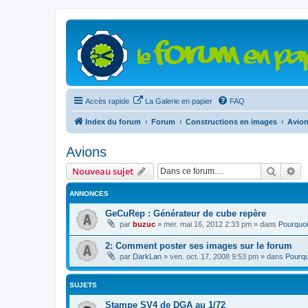
Accès rapide
La Galerie en papier
FAQ
Index du forum
Forum
Constructions en images
Avio
Avions
Recher
Re
Nouveau sujet
ANNONCES
GeCuRep : Générateur de cube repère
par
buzuc
»
mer. mai 16, 2012 2:33 pm
» dans
Pourquoi
2: Comment poster ses images sur le forum
par
DarkLan
»
ven. oct. 17, 2008 9:53 pm
» dans
Pourqu
SUJETS
Stampe SV4 de DGA au 1/72