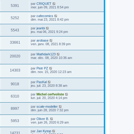
par
CRIQUET
5391
mer. juin 09, 2021 8:54 pm
par
cafecomics
5252
dim. mai 23, 2021 8:42 pm
par
jeanbi
5543
jeu. mai 06, 2021 9:24 pm
par
arobase
33661
ven. janv. 08, 2021 8:39 pm
par
Mathdark123
20020
mar. déc. 08, 2020 10:36 am
par
Piotr PZ
14303
dim. nov. 15, 2020 12:23 am
par
PasKal
9018
jeu. juil. 23, 2020 8:38 am
par
Michel cerfvoliste
6310
lun. juil. 20, 2020 4:14 pm
par
scale-modeller
8997
dim. juin 28, 2020 7:32 pm
par
Oliver B.
5953
ven. juin 26, 2020 6:29 am
par
Jan Kytop
14231