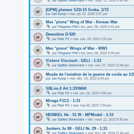
par
Spitfire Steiermark
»
ven. sept. 12, 2025 9:58 am
[GPM] planeur SZD-15 Sroka, 1/72
par
Jan Kytop
»
mar. juil. 01, 2025 5:07 pm
Mes "pions" Wing of War - Korean War
par
Flingueur-Phil
»
lun. janv. 06, 2025 6:41 pm
Dewoitine D-520
par
Piotr PZ
»
mar. nov. 24, 2020 1:53 pm
Mes "pions" Wings of War - WW1
par
Flingueur-Phil
»
lun. janv. 06, 2025 6:34 pm
Vickers Viscount - GELI - 1:33
par
Spitfire Steiermark
»
mer. nov. 27, 2024 12:09 pm
Musée de l'aviation de la guerre de corée au 1/
par
Jan Kytop
»
mer. déc. 19, 2012 6:34 pm
SBLim-2 Art 1:33/WAK
par
Piotr PZ
»
ven. avr. 26, 2024 4:06 pm
Mirage F1CZ - 1:33
par
Piotr PZ
»
mar. mai 30, 2023 7:34 pm
HEINKEL He - 51 W - MPModel - 1:33
par
Spitfire Steiermark
»
dim. mars 12, 2023 9:30 am
Junkers Ju 88 - GELI Nr. 29 - 1:33
par
Spitfire Steiermark
»
mar. févr. 06, 2024 11:40 am