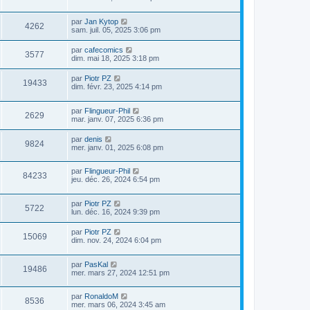
par
Jan Kytop
4262
sam. juil. 05, 2025 3:06 pm
par
cafecomics
3577
dim. mai 18, 2025 3:18 pm
par
Piotr PZ
19433
dim. févr. 23, 2025 4:14 pm
par
Flingueur-Phil
2629
mar. janv. 07, 2025 6:36 pm
par
denis
9824
mer. janv. 01, 2025 6:08 pm
par
Flingueur-Phil
84233
jeu. déc. 26, 2024 6:54 pm
par
Piotr PZ
5722
lun. déc. 16, 2024 9:39 pm
par
Piotr PZ
15069
dim. nov. 24, 2024 6:04 pm
par
PasKal
19486
mer. mars 27, 2024 12:51 pm
par
RonaldoM
8536
mer. mars 06, 2024 3:45 am