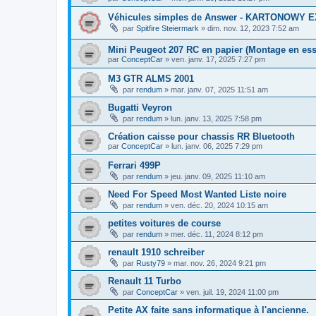
Véhicules simples de Answer - KARTONOWY
par
Spitfire Steiermark
»
dim. nov. 12, 2023 7:52 am
Mini Peugeot 207 RC en papier (Montage en ess
par
ConceptCar
»
ven. janv. 17, 2025 7:27 pm
M3 GTR ALMS 2001
par
rendum
»
mar. janv. 07, 2025 11:51 am
Bugatti Veyron
par
rendum
»
lun. janv. 13, 2025 7:58 pm
Création caisse pour chassis RR Bluetooth
par
ConceptCar
»
lun. janv. 06, 2025 7:29 pm
Ferrari 499P
par
rendum
»
jeu. janv. 09, 2025 11:10 am
Need For Speed Most Wanted Liste noire
par
rendum
»
ven. déc. 20, 2024 10:15 am
petites voitures de course
par
rendum
»
mer. déc. 11, 2024 8:12 pm
renault 1910 schreiber
par
Rusty79
»
mar. nov. 26, 2024 9:21 pm
Renault 11 Turbo
par
ConceptCar
»
ven. juil. 19, 2024 11:00 pm
Petite AX faite sans informatique à l'ancienne.