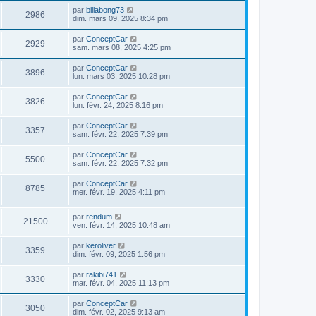
par
billabong73
2986
dim. mars 09, 2025 8:34 pm
par
ConceptCar
2929
sam. mars 08, 2025 4:25 pm
par
ConceptCar
3896
lun. mars 03, 2025 10:28 pm
par
ConceptCar
3826
lun. févr. 24, 2025 8:16 pm
par
ConceptCar
3357
sam. févr. 22, 2025 7:39 pm
par
ConceptCar
5500
sam. févr. 22, 2025 7:32 pm
par
ConceptCar
8785
mer. févr. 19, 2025 4:11 pm
par
rendum
21500
ven. févr. 14, 2025 10:48 am
par
keroliver
3359
dim. févr. 09, 2025 1:56 pm
par
rakibi741
3330
mar. févr. 04, 2025 11:13 pm
par
ConceptCar
3050
dim. févr. 02, 2025 9:13 am