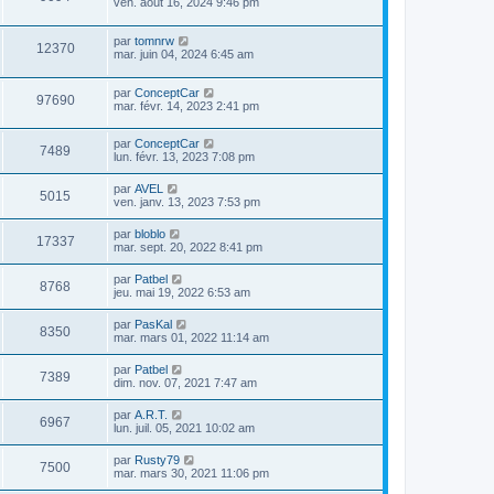
ven. août 16, 2024 9:46 pm
par
tomnrw
12370
mar. juin 04, 2024 6:45 am
par
ConceptCar
97690
mar. févr. 14, 2023 2:41 pm
par
ConceptCar
7489
lun. févr. 13, 2023 7:08 pm
par
AVEL
5015
ven. janv. 13, 2023 7:53 pm
par
bloblo
17337
mar. sept. 20, 2022 8:41 pm
par
Patbel
8768
jeu. mai 19, 2022 6:53 am
par
PasKal
8350
mar. mars 01, 2022 11:14 am
par
Patbel
7389
dim. nov. 07, 2021 7:47 am
par
A.R.T.
6967
lun. juil. 05, 2021 10:02 am
par
Rusty79
7500
mar. mars 30, 2021 11:06 pm