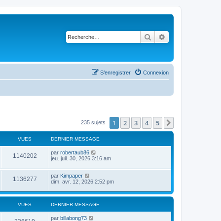
Rechercher
Recherche avancé
S’enregistrer
Connexion
1
2
3
4
5
Suivante
235 sujets
VUES
DERNIER MESSAGE
par
robertaub86
1140202
jeu. juil. 30, 2026 3:16 am
par
Kimpaper
1136277
dim. avr. 12, 2026 2:52 pm
VUES
DERNIER MESSAGE
par
billabong73