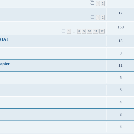
1
2
17
1
2
168
1
8
9
10
11
12
…
GTA !
13
3
apier
11
6
5
4
3
4