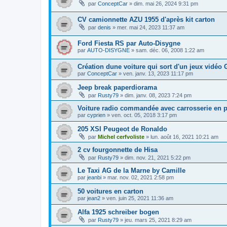
par
ConceptCar
»
dim. mai 26, 2024 9:31 pm
CV camionnette AZU 1955 d'après kit carton
par
denis
»
mer. mai 24, 2023 11:37 am
Ford Fiesta RS par Auto-Disygne
par
AUTO-DISYGNE
»
sam. déc. 06, 2008 1:22 am
Création dune voiture qui sort d'un jeux vidéo 
par
ConceptCar
»
ven. janv. 13, 2023 11:17 pm
Jeep break paperdiorama
par
Rusty79
»
dim. janv. 08, 2023 7:24 pm
Voiture radio commandée avec carrosserie en p
par
cyprien
»
ven. oct. 05, 2018 3:17 pm
205 XSI Peugeot de Ronaldo
par
Michel cerfvoliste
»
lun. août 16, 2021 10:21 am
2 cv fourgonnette de Hisa
par
Rusty79
»
dim. nov. 21, 2021 5:22 pm
Le Taxi AG de la Marne by Camille
par
jeanbi
»
mar. nov. 02, 2021 2:58 pm
50 voitures en carton
par
jean2
»
ven. juin 25, 2021 11:36 am
Alfa 1925 schreiber bogen
par
Rusty79
»
jeu. mars 25, 2021 8:29 am