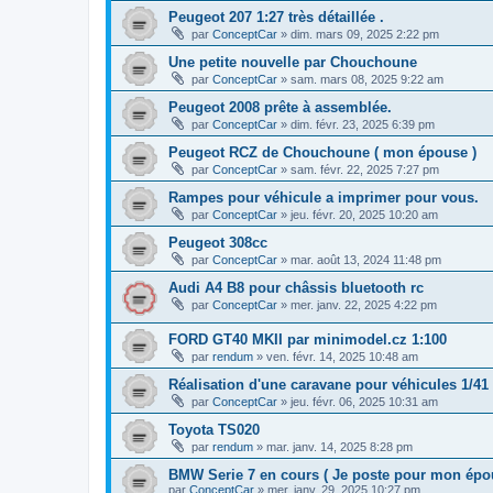
Peugeot 207 1:27 très détaillée .
par
ConceptCar
»
dim. mars 09, 2025 2:22 pm
Une petite nouvelle par Chouchoune
par
ConceptCar
»
sam. mars 08, 2025 9:22 am
Peugeot 2008 prête à assemblée.
par
ConceptCar
»
dim. févr. 23, 2025 6:39 pm
Peugeot RCZ de Chouchoune ( mon épouse )
par
ConceptCar
»
sam. févr. 22, 2025 7:27 pm
Rampes pour véhicule a imprimer pour vous.
par
ConceptCar
»
jeu. févr. 20, 2025 10:20 am
Peugeot 308cc
par
ConceptCar
»
mar. août 13, 2024 11:48 pm
Audi A4 B8 pour châssis bluetooth rc
par
ConceptCar
»
mer. janv. 22, 2025 4:22 pm
FORD GT40 MKII par minimodel.cz 1:100
par
rendum
»
ven. févr. 14, 2025 10:48 am
Réalisation d'une caravane pour véhicules 1/41
par
ConceptCar
»
jeu. févr. 06, 2025 10:31 am
Toyota TS020
par
rendum
»
mar. janv. 14, 2025 8:28 pm
BMW Serie 7 en cours ( Je poste pour mon épo
par
ConceptCar
»
mer. janv. 29, 2025 10:27 pm