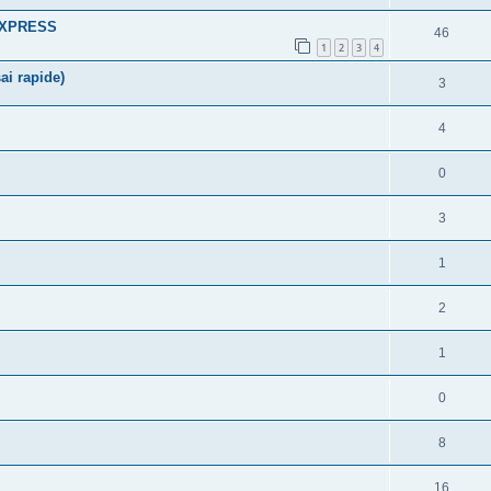
 EXPRESS
46
1
2
3
4
ai rapide)
3
4
0
3
1
2
1
0
8
16