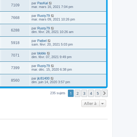
par
PasKal
7109
mar. mars 16, 2021 7:04 pm
par
Rusty79
7668
mar. mars 09, 2021 10:26 pm
par
Rusty79
6288
dim. févr. 28, 2021 10:26 am
par
Patbel
5918
sam. févr. 20, 2021 5:03 pm
par
bloblo
7071
dim. févr. 07, 2021 9:49 pm
par
Rusty79
7399
mar. déc. 15, 2020 6:38 pm
par
jlc81400
8560
dim. juin 14, 2020 3:57 pm
1
2
3
4
5
Suivante
235 sujets
Aller à