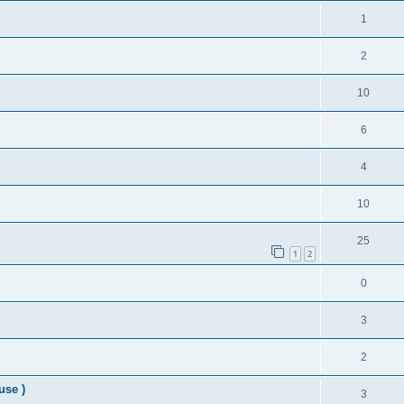
1
2
10
6
4
10
25
1
2
0
3
2
use )
3