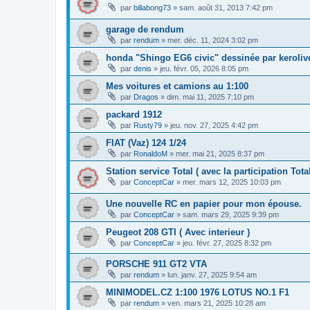
par
billabong73
»
sam. août 31, 2013 7:42 pm
garage de rendum
par
rendum
»
mer. déc. 11, 2024 3:02 pm
honda "Shingo EG6 civic" dessinée par keroliv
par
denis
»
jeu. févr. 05, 2026 8:05 pm
Mes voitures et camions au 1:100
par
Dragos
»
dim. mai 11, 2025 7:10 pm
packard 1912
par
Rusty79
»
jeu. nov. 27, 2025 4:42 pm
FIAT (Vaz) 124 1/24
par
RonaldoM
»
mer. mai 21, 2025 8:37 pm
Station service Total ( avec la participation To
par
ConceptCar
»
mer. mars 12, 2025 10:03 pm
Une nouvelle RC en papier pour mon épouse.
par
ConceptCar
»
sam. mars 29, 2025 9:39 pm
Peugeot 208 GTI ( Avec interieur )
par
ConceptCar
»
jeu. févr. 27, 2025 8:32 pm
PORSCHE 911 GT2 VTA
par
rendum
»
lun. janv. 27, 2025 9:54 am
MINIMODEL.CZ 1:100 1976 LOTUS NO.1 F1
par
rendum
»
ven. mars 21, 2025 10:28 am