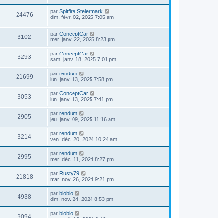
par
Spitfire Steiermark
24476
dim. févr. 02, 2025 7:05 am
par
ConceptCar
3102
mer. janv. 22, 2025 8:23 pm
par
ConceptCar
3293
sam. janv. 18, 2025 7:01 pm
par
rendum
21699
lun. janv. 13, 2025 7:58 pm
par
ConceptCar
3053
lun. janv. 13, 2025 7:41 pm
par
rendum
2905
jeu. janv. 09, 2025 11:16 am
par
rendum
3214
ven. déc. 20, 2024 10:24 am
par
rendum
2995
mer. déc. 11, 2024 8:27 pm
par
Rusty79
21818
mar. nov. 26, 2024 9:21 pm
par
bloblo
4938
dim. nov. 24, 2024 8:53 pm
par
bloblo
9094