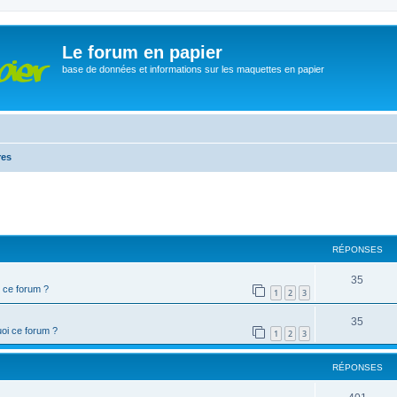
Le forum en papier
base de données et informations sur les maquettes en papier
res
cher
cherche avancée
RÉPONSES
35
 ce forum ?
1
2
3
35
oi ce forum ?
1
2
3
RÉPONSES