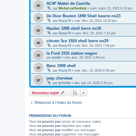
AC4F Mattei de Camille
par
Michel cerfvoliste
»
sam. mars 13, 2021 6:19 pm
De Dion Bouton 1898 Shell beurre no23
par
Rusty79
»
mer. févr. 10, 2021 12:26 pm
Hautier 1898 shell berre no30
par
Rusty79
»
sam. févr. 20, 2021 7:14 pm
citroen 5cv 1924 shell berre no29
par
Rusty79
»
ven. févr. 19, 2021 7:26 pm
la Ford 1932 station wagon
par
jeanbi
»
ven. janv. 29, 2021 2:49 pm
Benz 1908 shell
par
Rusty79
»
mar. déc. 15, 2020 6:38 pm
jeep cherokee
par
jlc81400
»
dim. juin 14, 2020 3:35 pm
Nouveau sujet
Retourner à l’index du forum
PERMISSIONS DU FORUM
Vous
ne pouvez pas
poster de nouveaux sujets
Vous
ne pouvez pas
répondre aux sujets
Vous
ne pouvez pas
modifier vos messages
Vous
ne pouvez pas
supprimer vos messages