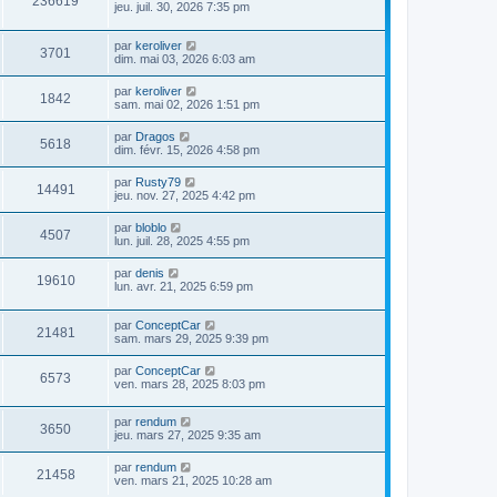
236619
jeu. juil. 30, 2026 7:35 pm
par
keroliver
3701
dim. mai 03, 2026 6:03 am
par
keroliver
1842
sam. mai 02, 2026 1:51 pm
par
Dragos
5618
dim. févr. 15, 2026 4:58 pm
par
Rusty79
14491
jeu. nov. 27, 2025 4:42 pm
par
bloblo
4507
lun. juil. 28, 2025 4:55 pm
par
denis
19610
lun. avr. 21, 2025 6:59 pm
par
ConceptCar
21481
sam. mars 29, 2025 9:39 pm
par
ConceptCar
6573
ven. mars 28, 2025 8:03 pm
par
rendum
3650
jeu. mars 27, 2025 9:35 am
par
rendum
21458
ven. mars 21, 2025 10:28 am