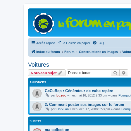
Accès rapide
La Galerie en papier
FAQ
Index du forum
Forum
Constructions en images
Voitu
Voitures
Recher
Re
Nouveau sujet
ANNONCES
GeCuRep : Générateur de cube repère
par
buzuc
»
mer. mai 16, 2012 2:33 pm
» dans
Pourquoi
2: Comment poster ses images sur le forum
par
DarkLan
»
ven. oct. 17, 2008 9:53 pm
» dans
Pourqu
SUJETS
ma collection