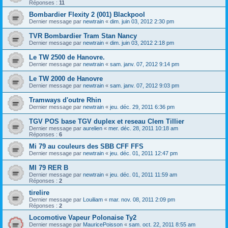
Réponses :
11
Bombardier Flexity 2 (001) Blackpool
Dernier message par
newtrain
«
dim. juin 03, 2012 2:30 pm
TVR Bombardier Tram Stan Nancy
Dernier message par
newtrain
«
dim. juin 03, 2012 2:18 pm
Le TW 2500 de Hanovre.
Dernier message par
newtrain
«
sam. janv. 07, 2012 9:14 pm
Le TW 2000 de Hanovre
Dernier message par
newtrain
«
sam. janv. 07, 2012 9:03 pm
Tramways d'outre Rhin
Dernier message par
newtrain
«
jeu. déc. 29, 2011 6:36 pm
TGV POS base TGV duplex et reseau Clem Tillier
Dernier message par
aurelien
«
mer. déc. 28, 2011 10:18 am
Réponses :
6
Mi 79 au couleurs des SBB CFF FFS
Dernier message par
newtrain
«
jeu. déc. 01, 2011 12:47 pm
MI 79 RER B
Dernier message par
newtrain
«
jeu. déc. 01, 2011 11:59 am
Réponses :
2
tirelire
Dernier message par
Louiliam
«
mar. nov. 08, 2011 2:09 pm
Réponses :
2
Locomotive Vapeur Polonaise Ty2
Dernier message par
MauricePoisson
«
sam. oct. 22, 2011 8:55 am