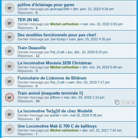
pylône d'éclairage pour gares
Dernier message par
jacknap1948
«
dim. janv. 22, 2023 9:28 am
Réponses :
6
TER 2N NG
Dernier message par
Michel cerfvoliste
«
mar. nov. 15, 2022 6:55 pm
Réponses :
4
Des modéles fonctionnels pour pas cher!
Dernier message par
Jan Kytop
«
sam. janv. 29, 2022 4:35 pm
Train Deauville
Dernier message par
Pat_Craft
«
jeu. déc. 10, 2020 8:15 pm
Réponses :
12
La locomotive Moravia 1838 Christmas
Dernier message par
Michel cerfvoliste
«
dim. nov. 24, 2019 9:48 am
Réponses :
3
Funiculaire de Lisbonne de Bildrum
Dernier message par
Pat_Craft
«
sam. févr. 02, 2019 7:17 pm
Réponses :
6
Train animé (maquette terminée !!)
Dernier message par
jeffoun
«
mar. déc. 04, 2018 1:14 pm
Réponses :
34
1
2
3
La locomotive Tw1g10 de chez Modelik
Dernier message par
jeanbi
«
ven. mai 18, 2018 9:36 pm
Réponses :
12
Une Locomotive Mak G 700 C de kallboys
Dernier message par
Michel cerfvoliste
«
dim. oct. 22, 2017 7:42 am
Réponses :
7