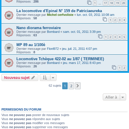
Réponses :
286
1
17
18
19
20
…
La locomotive d'Epinal N° 159 de Patriciaeureka
Dernier message par
Michel cerfvoliste
«
lun. oct. 03, 2011 10:08 am
Réponses :
58
1
2
3
4
Nano diorama ferroviaire
Dernier message par
Bombard
«
sam. oct. 01, 2011 3:39 pm
Réponses :
63
1
2
3
4
5
MP 89 au 1/100è
Dernier message par
Flonl972
«
jeu. juil. 21, 2011 4:07 pm
Réponses :
8
Locomotive Tchèque 422-02 au 1/87 ( TERMINEE)
Dernier message par
Bombard
«
jeu. mars 17, 2011 8:43 pm
Réponses :
26
1
2
Nouveau sujet
1
2
Suivante
62 sujets
Aller à
PERMISSIONS DU FORUM
Vous
ne pouvez pas
poster de nouveaux sujets
Vous
ne pouvez pas
répondre aux sujets
Vous
ne pouvez pas
modifier vos messages
Vous
ne pouvez pas
supprimer vos messages