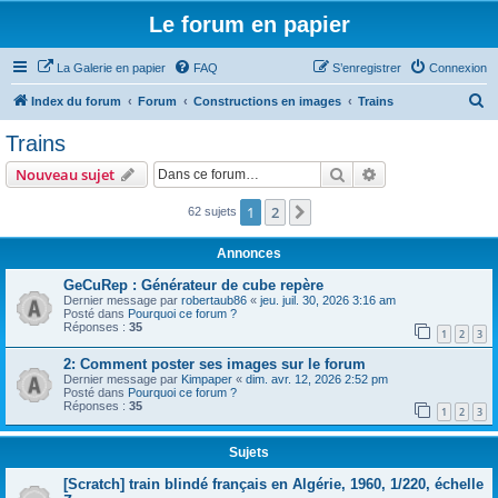
Le forum en papier
La Galerie en papier
FAQ
S’enregistrer
Connexion
R
Index du forum
Forum
Constructions en images
Trains
e
Trains
c
Rechercher
Recherche avanc
Nouveau sujet
h
e
1
2
Suivante
62 sujets
r
Annonces
c
GeCuRep : Générateur de cube repère
h
Dernier message par
robertaub86
«
jeu. juil. 30, 2026 3:16 am
Posté dans
Pourquoi ce forum ?
e
Réponses :
35
1
2
3
r
2: Comment poster ses images sur le forum
Dernier message par
Kimpaper
«
dim. avr. 12, 2026 2:52 pm
Posté dans
Pourquoi ce forum ?
Réponses :
35
1
2
3
Sujets
[Scratch] train blindé français en Algérie, 1960, 1/220, échelle