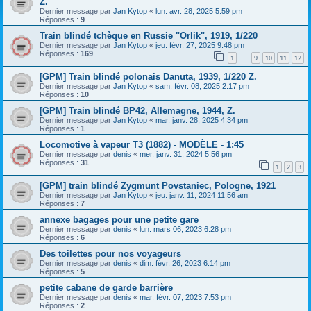
Z.
Dernier message par
Jan Kytop
«
lun. avr. 28, 2025 5:59 pm
Réponses :
9
Train blindé tchèque en Russie "Orlik", 1919, 1/220
Dernier message par
Jan Kytop
«
jeu. févr. 27, 2025 9:48 pm
Réponses :
169
1
9
10
11
12
…
[GPM] Train blindé polonais Danuta, 1939, 1/220 Z.
Dernier message par
Jan Kytop
«
sam. févr. 08, 2025 2:17 pm
Réponses :
10
[GPM] Train blindé BP42, Allemagne, 1944, Z.
Dernier message par
Jan Kytop
«
mar. janv. 28, 2025 4:34 pm
Réponses :
1
Locomotive à vapeur T3 (1882) - MODÈLE - 1:45
Dernier message par
denis
«
mer. janv. 31, 2024 5:56 pm
Réponses :
31
1
2
3
[GPM] train blindé Zygmunt Povstaniec, Pologne, 1921
Dernier message par
Jan Kytop
«
jeu. janv. 11, 2024 11:56 am
Réponses :
7
annexe bagages pour une petite gare
Dernier message par
denis
«
lun. mars 06, 2023 6:28 pm
Réponses :
6
Des toilettes pour nos voyageurs
Dernier message par
denis
«
dim. févr. 26, 2023 6:14 pm
Réponses :
5
petite cabane de garde barrière
Dernier message par
denis
«
mar. févr. 07, 2023 7:53 pm
Réponses :
2