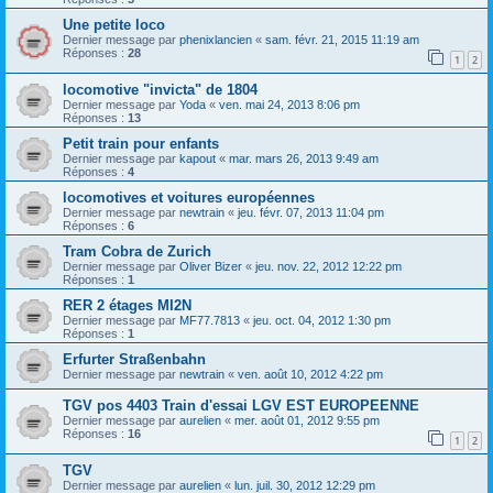
Une petite loco
Dernier message par
phenixlancien
«
sam. févr. 21, 2015 11:19 am
Réponses :
28
1
2
locomotive "invicta" de 1804
Dernier message par
Yoda
«
ven. mai 24, 2013 8:06 pm
Réponses :
13
Petit train pour enfants
Dernier message par
kapout
«
mar. mars 26, 2013 9:49 am
Réponses :
4
locomotives et voitures européennes
Dernier message par
newtrain
«
jeu. févr. 07, 2013 11:04 pm
Réponses :
6
Tram Cobra de Zurich
Dernier message par
Oliver Bizer
«
jeu. nov. 22, 2012 12:22 pm
Réponses :
1
RER 2 étages MI2N
Dernier message par
MF77.7813
«
jeu. oct. 04, 2012 1:30 pm
Réponses :
1
Erfurter Straßenbahn
Dernier message par
newtrain
«
ven. août 10, 2012 4:22 pm
TGV pos 4403 Train d'essai LGV EST EUROPEENNE
Dernier message par
aurelien
«
mer. août 01, 2012 9:55 pm
Réponses :
16
1
2
TGV
Dernier message par
aurelien
«
lun. juil. 30, 2012 12:29 pm