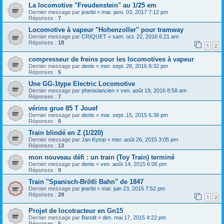
La locomotive "Freudenstein" au 1/25 em
Dernier message par
jeanbi
«
mar. janv. 03, 2017 7:12 pm
Réponses :
7
Locomotive à vapeur "Hohenzoller" pour tramway
Dernier message par
CRIQUET
«
sam. oct. 22, 2016 6:21 am
Réponses :
18
1
2
compresseur de freins pour les locomotives à vapeur
Dernier message par
denis
«
mer. sept. 28, 2016 8:32 pm
Réponses :
5
Une GG-1type Electric Locomotive
Dernier message par
phenixlancien
«
ven. août 19, 2016 8:58 am
Réponses :
7
vérins grue 85 T Jouef
Dernier message par
denis
«
mar. sept. 15, 2015 6:38 pm
Réponses :
6
Train blindé en Z (1/220)
Dernier message par
Jan Kytop
«
mer. août 26, 2015 3:05 pm
Réponses :
13
mon nouveau défi : un train (Toy Train) terminé
Dernier message par
denis
«
ven. août 14, 2015 6:06 pm
Réponses :
9
Train "Spanisch-Brötli Bahn" de 1847
Dernier message par
jeanbi
«
mar. juin 23, 2015 7:52 pm
Réponses :
29
1
2
Projet de locotracteur en Gn15
Dernier message par
Bandit
«
dim. mai 17, 2015 4:22 pm
Réponses :
5