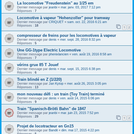
La locomotive "Freudenstein" au 1/25 em
Dernier message par
jeanbi
«
mar. janv. 03, 2017 7:12 pm
Réponses :
7
Locomotive à vapeur "Hohenzoller" pour tramway
Dernier message par
CRIQUET
«
sam. oct. 22, 2016 6:21 am
Réponses :
18
1
2
compresseur de freins pour les locomotives à vapeur
Dernier message par
denis
«
mer. sept. 28, 2016 8:32 pm
Réponses :
5
Une GG-1type Electric Locomotive
Dernier message par
phenixlancien
«
ven. août 19, 2016 8:58 am
Réponses :
7
vérins grue 85 T Jouef
Dernier message par
denis
«
mar. sept. 15, 2015 6:38 pm
Réponses :
6
Train blindé en Z (1/220)
Dernier message par
Jan Kytop
«
mer. août 26, 2015 3:05 pm
Réponses :
13
mon nouveau défi : un train (Toy Train) terminé
Dernier message par
denis
«
ven. août 14, 2015 6:06 pm
Réponses :
9
Train "Spanisch-Brötli Bahn" de 1847
Dernier message par
jeanbi
«
mar. juin 23, 2015 7:52 pm
Réponses :
29
1
2
Projet de locotracteur en Gn15
Dernier message par
Bandit
«
dim. mai 17, 2015 4:22 pm
Réponses :
5