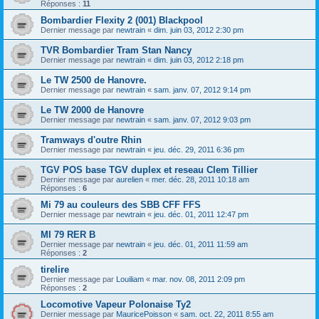
Réponses :
11
Bombardier Flexity 2 (001) Blackpool
Dernier message par
newtrain
«
dim. juin 03, 2012 2:30 pm
TVR Bombardier Tram Stan Nancy
Dernier message par
newtrain
«
dim. juin 03, 2012 2:18 pm
Le TW 2500 de Hanovre.
Dernier message par
newtrain
«
sam. janv. 07, 2012 9:14 pm
Le TW 2000 de Hanovre
Dernier message par
newtrain
«
sam. janv. 07, 2012 9:03 pm
Tramways d'outre Rhin
Dernier message par
newtrain
«
jeu. déc. 29, 2011 6:36 pm
TGV POS base TGV duplex et reseau Clem Tillier
Dernier message par
aurelien
«
mer. déc. 28, 2011 10:18 am
Réponses :
6
Mi 79 au couleurs des SBB CFF FFS
Dernier message par
newtrain
«
jeu. déc. 01, 2011 12:47 pm
MI 79 RER B
Dernier message par
newtrain
«
jeu. déc. 01, 2011 11:59 am
Réponses :
2
tirelire
Dernier message par
Louiliam
«
mar. nov. 08, 2011 2:09 pm
Réponses :
2
Locomotive Vapeur Polonaise Ty2
Dernier message par
MauricePoisson
«
sam. oct. 22, 2011 8:55 am