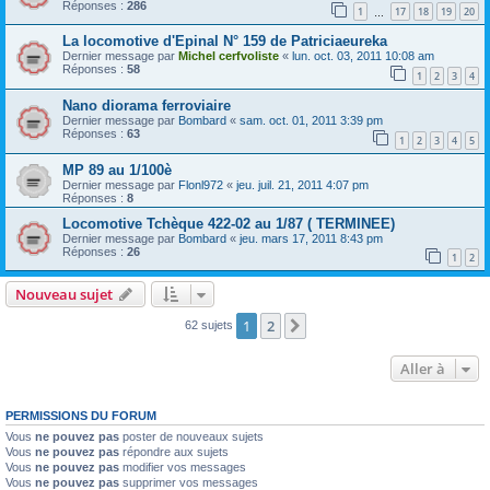
Réponses :
286
1
17
18
19
20
…
La locomotive d'Epinal N° 159 de Patriciaeureka
Dernier message par
Michel cerfvoliste
«
lun. oct. 03, 2011 10:08 am
Réponses :
58
1
2
3
4
Nano diorama ferroviaire
Dernier message par
Bombard
«
sam. oct. 01, 2011 3:39 pm
Réponses :
63
1
2
3
4
5
MP 89 au 1/100è
Dernier message par
Flonl972
«
jeu. juil. 21, 2011 4:07 pm
Réponses :
8
Locomotive Tchèque 422-02 au 1/87 ( TERMINEE)
Dernier message par
Bombard
«
jeu. mars 17, 2011 8:43 pm
Réponses :
26
1
2
Nouveau sujet
1
2
Suivante
62 sujets
Aller à
PERMISSIONS DU FORUM
Vous
ne pouvez pas
poster de nouveaux sujets
Vous
ne pouvez pas
répondre aux sujets
Vous
ne pouvez pas
modifier vos messages
Vous
ne pouvez pas
supprimer vos messages