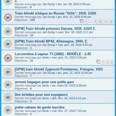
Z.
Dernier message par
Jan Kytop
«
lun. avr. 28, 2025 5:59 pm
Réponses :
9
Train blindé tchèque en Russie "Orlik", 1919, 1/220
Dernier message par
Jan Kytop
«
jeu. févr. 27, 2025 9:48 pm
Réponses :
169
1
9
10
11
12
…
[GPM] Train blindé polonais Danuta, 1939, 1/220 Z.
Dernier message par
Jan Kytop
«
sam. févr. 08, 2025 2:17 pm
Réponses :
10
[GPM] Train blindé BP42, Allemagne, 1944, Z.
Dernier message par
Jan Kytop
«
mar. janv. 28, 2025 4:34 pm
Réponses :
1
Locomotive à vapeur T3 (1882) - MODÈLE - 1:45
Dernier message par
denis
«
mer. janv. 31, 2024 5:56 pm
Réponses :
31
1
2
3
[GPM] train blindé Zygmunt Povstaniec, Pologne, 1921
Dernier message par
Jan Kytop
«
jeu. janv. 11, 2024 11:56 am
Réponses :
7
annexe bagages pour une petite gare
Dernier message par
denis
«
lun. mars 06, 2023 6:28 pm
Réponses :
6
Des toilettes pour nos voyageurs
Dernier message par
denis
«
dim. févr. 26, 2023 6:14 pm
Réponses :
5
petite cabane de garde barrière
Dernier message par
denis
«
mar. févr. 07, 2023 7:53 pm
Réponses :
2