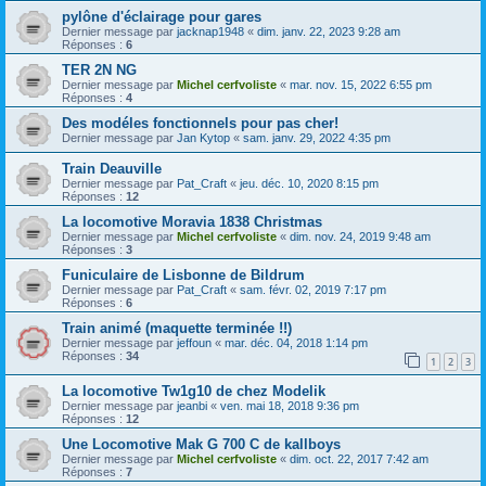
pylône d'éclairage pour gares
Dernier message par
jacknap1948
«
dim. janv. 22, 2023 9:28 am
Réponses :
6
TER 2N NG
Dernier message par
Michel cerfvoliste
«
mar. nov. 15, 2022 6:55 pm
Réponses :
4
Des modéles fonctionnels pour pas cher!
Dernier message par
Jan Kytop
«
sam. janv. 29, 2022 4:35 pm
Train Deauville
Dernier message par
Pat_Craft
«
jeu. déc. 10, 2020 8:15 pm
Réponses :
12
La locomotive Moravia 1838 Christmas
Dernier message par
Michel cerfvoliste
«
dim. nov. 24, 2019 9:48 am
Réponses :
3
Funiculaire de Lisbonne de Bildrum
Dernier message par
Pat_Craft
«
sam. févr. 02, 2019 7:17 pm
Réponses :
6
Train animé (maquette terminée !!)
Dernier message par
jeffoun
«
mar. déc. 04, 2018 1:14 pm
Réponses :
34
1
2
3
La locomotive Tw1g10 de chez Modelik
Dernier message par
jeanbi
«
ven. mai 18, 2018 9:36 pm
Réponses :
12
Une Locomotive Mak G 700 C de kallboys
Dernier message par
Michel cerfvoliste
«
dim. oct. 22, 2017 7:42 am
Réponses :
7