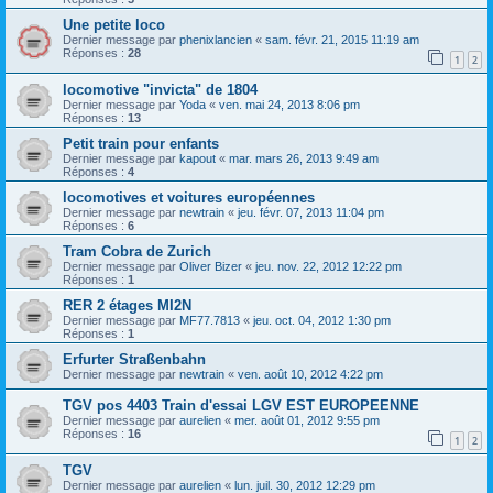
Une petite loco
Dernier message par
phenixlancien
«
sam. févr. 21, 2015 11:19 am
Réponses :
28
1
2
locomotive "invicta" de 1804
Dernier message par
Yoda
«
ven. mai 24, 2013 8:06 pm
Réponses :
13
Petit train pour enfants
Dernier message par
kapout
«
mar. mars 26, 2013 9:49 am
Réponses :
4
locomotives et voitures européennes
Dernier message par
newtrain
«
jeu. févr. 07, 2013 11:04 pm
Réponses :
6
Tram Cobra de Zurich
Dernier message par
Oliver Bizer
«
jeu. nov. 22, 2012 12:22 pm
Réponses :
1
RER 2 étages MI2N
Dernier message par
MF77.7813
«
jeu. oct. 04, 2012 1:30 pm
Réponses :
1
Erfurter Straßenbahn
Dernier message par
newtrain
«
ven. août 10, 2012 4:22 pm
TGV pos 4403 Train d'essai LGV EST EUROPEENNE
Dernier message par
aurelien
«
mer. août 01, 2012 9:55 pm
Réponses :
16
1
2
TGV
Dernier message par
aurelien
«
lun. juil. 30, 2012 12:29 pm