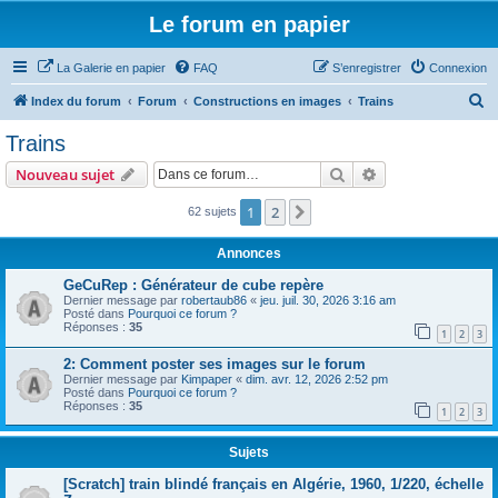
Le forum en papier
La Galerie en papier
FAQ
S’enregistrer
Connexion
R
Index du forum
Forum
Constructions en images
Trains
e
Trains
c
Rechercher
Recherche avanc
Nouveau sujet
h
e
1
2
Suivante
62 sujets
r
Annonces
c
GeCuRep : Générateur de cube repère
h
Dernier message par
robertaub86
«
jeu. juil. 30, 2026 3:16 am
Posté dans
Pourquoi ce forum ?
e
Réponses :
35
1
2
3
r
2: Comment poster ses images sur le forum
Dernier message par
Kimpaper
«
dim. avr. 12, 2026 2:52 pm
Posté dans
Pourquoi ce forum ?
Réponses :
35
1
2
3
Sujets
[Scratch] train blindé français en Algérie, 1960, 1/220, échelle