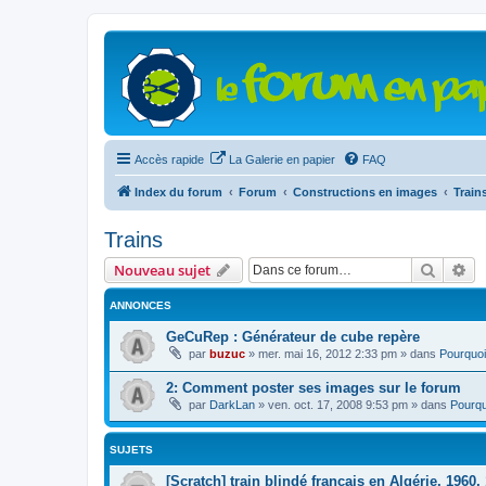
Accès rapide
La Galerie en papier
FAQ
Index du forum
Forum
Constructions en images
Train
Trains
Recher
Re
Nouveau sujet
ANNONCES
GeCuRep : Générateur de cube repère
par
buzuc
»
mer. mai 16, 2012 2:33 pm
» dans
Pourquoi
2: Comment poster ses images sur le forum
par
DarkLan
»
ven. oct. 17, 2008 9:53 pm
» dans
Pourqu
SUJETS
[Scratch] train blindé français en Algérie, 1960, 