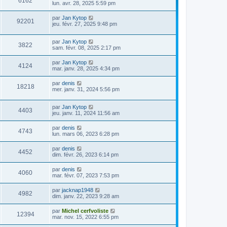
6162
lun. avr. 28, 2025 5:59 pm
par
Jan Kytop
92201
jeu. févr. 27, 2025 9:48 pm
par
Jan Kytop
3822
sam. févr. 08, 2025 2:17 pm
par
Jan Kytop
4124
mar. janv. 28, 2025 4:34 pm
par
denis
18218
mer. janv. 31, 2024 5:56 pm
par
Jan Kytop
4403
jeu. janv. 11, 2024 11:56 am
par
denis
4743
lun. mars 06, 2023 6:28 pm
par
denis
4452
dim. févr. 26, 2023 6:14 pm
par
denis
4060
mar. févr. 07, 2023 7:53 pm
par
jacknap1948
4982
dim. janv. 22, 2023 9:28 am
par
Michel cerfvoliste
12394
mar. nov. 15, 2022 6:55 pm