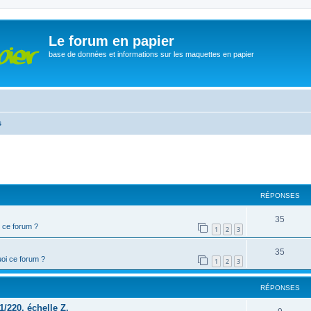
Le forum en papier
base de données et informations sur les maquettes en papier
s
cher
cherche avancée
RÉPONSES
35
 ce forum ?
1
2
3
35
oi ce forum ?
1
2
3
RÉPONSES
1/220, échelle Z.