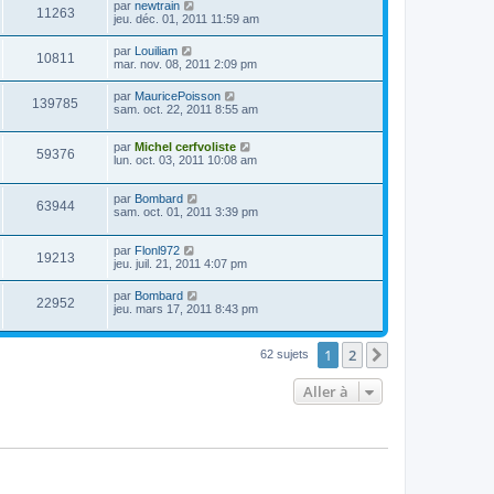
par
newtrain
11263
jeu. déc. 01, 2011 11:59 am
par
Louiliam
10811
mar. nov. 08, 2011 2:09 pm
par
MauricePoisson
139785
sam. oct. 22, 2011 8:55 am
par
Michel cerfvoliste
59376
lun. oct. 03, 2011 10:08 am
par
Bombard
63944
sam. oct. 01, 2011 3:39 pm
par
Flonl972
19213
jeu. juil. 21, 2011 4:07 pm
par
Bombard
22952
jeu. mars 17, 2011 8:43 pm
1
2
Suivante
62 sujets
Aller à