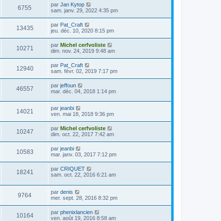
par
Jan Kytop
6755
sam. janv. 29, 2022 4:35 pm
par
Pat_Craft
13435
jeu. déc. 10, 2020 8:15 pm
par
Michel cerfvoliste
10271
dim. nov. 24, 2019 9:48 am
par
Pat_Craft
12940
sam. févr. 02, 2019 7:17 pm
par
jeffoun
46557
mar. déc. 04, 2018 1:14 pm
par
jeanbi
14021
ven. mai 18, 2018 9:36 pm
par
Michel cerfvoliste
10247
dim. oct. 22, 2017 7:42 am
par
jeanbi
10583
mar. janv. 03, 2017 7:12 pm
par
CRIQUET
18241
sam. oct. 22, 2016 6:21 am
par
denis
9764
mer. sept. 28, 2016 8:32 pm
par
phenixlancien
10164
ven. août 19, 2016 8:58 am