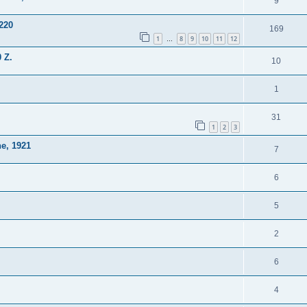
9
/220
169
1
8
9
10
11
12
…
 Z.
10
1
31
1
2
3
e, 1921
7
6
5
2
6
4