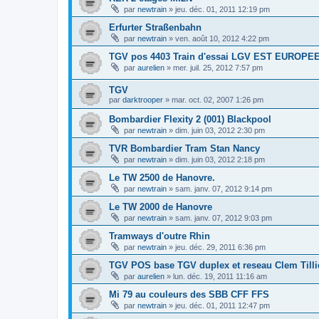
par
newtrain
»
jeu. déc. 01, 2011 12:19 pm
Erfurter Straßenbahn
par
newtrain
»
ven. août 10, 2012 4:22 pm
TGV pos 4403 Train d'essai LGV EST EUROP
par
aurelien
»
mer. juil. 25, 2012 7:57 pm
TGV
par
darktrooper
»
mar. oct. 02, 2007 1:26 pm
Bombardier Flexity 2 (001) Blackpool
par
newtrain
»
dim. juin 03, 2012 2:30 pm
TVR Bombardier Tram Stan Nancy
par
newtrain
»
dim. juin 03, 2012 2:18 pm
Le TW 2500 de Hanovre.
par
newtrain
»
sam. janv. 07, 2012 9:14 pm
Le TW 2000 de Hanovre
par
newtrain
»
sam. janv. 07, 2012 9:03 pm
Tramways d'outre Rhin
par
newtrain
»
jeu. déc. 29, 2011 6:36 pm
TGV POS base TGV duplex et reseau Clem Tilli
par
aurelien
»
lun. déc. 19, 2011 11:16 am
Mi 79 au couleurs des SBB CFF FFS
par
newtrain
»
jeu. déc. 01, 2011 12:47 pm