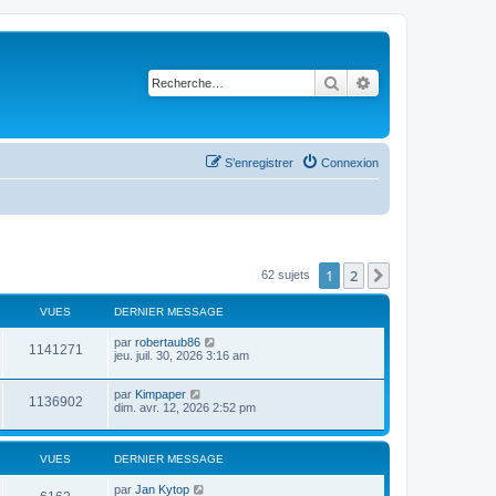
Rechercher
Recherche avancé
S’enregistrer
Connexion
1
2
Suivante
62 sujets
VUES
DERNIER MESSAGE
par
robertaub86
1141271
jeu. juil. 30, 2026 3:16 am
par
Kimpaper
1136902
dim. avr. 12, 2026 2:52 pm
VUES
DERNIER MESSAGE
par
Jan Kytop