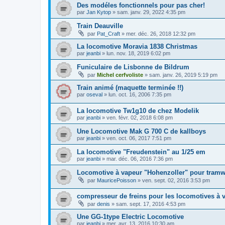
Des modéles fonctionnels pour pas cher!
par
Jan Kytop
»
sam. janv. 29, 2022 4:35 pm
Train Deauville
par
Pat_Craft
»
mer. déc. 26, 2018 12:32 pm
La locomotive Moravia 1838 Christmas
par
jeanbi
»
lun. nov. 18, 2019 6:02 pm
Funiculaire de Lisbonne de Bildrum
par
Michel cerfvoliste
»
sam. janv. 26, 2019 5:19 pm
Train animé (maquette terminée !!)
par
oseval
»
lun. oct. 16, 2006 7:35 pm
La locomotive Tw1g10 de chez Modelik
par
jeanbi
»
ven. févr. 02, 2018 6:08 pm
Une Locomotive Mak G 700 C de kallboys
par
jeanbi
»
ven. oct. 06, 2017 7:51 pm
La locomotive "Freudenstein" au 1/25 em
par
jeanbi
»
mar. déc. 06, 2016 7:36 pm
Locomotive à vapeur "Hohenzoller" pour tram
par
MauricePoisson
»
ven. sept. 02, 2016 3:53 pm
compresseur de freins pour les locomotives à 
par
denis
»
sam. sept. 17, 2016 4:53 pm
Une GG-1type Electric Locomotive
par
jeanbi
»
mer. avr. 13, 2016 10:30 am