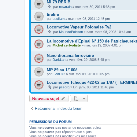
MI 79 RER B
par
newtrain
»
mer. nov. 30, 2011 5:38 pm
tirelire
par
Louiliam
»
mar. nov. 08, 2011 12:45 pm
Locomotive Vapeur Polonaise Ty2
par
MauricePoisson
»
sam. mars 08, 2008 10:44 am
La locomotive d'Epinal N° 159 de Patriciaeurek
par
Michel cerfvoliste
»
mar. juin 19, 2007 4:01 pm
Nano diorama ferroviaire
par
DarkLan
»
ven. févr. 29, 2008 5:48 pm
MP 89 au 1/100è
par
Flonl972
»
dim. mai 09, 2010 10:05 pm
Locomotive Tchèque 422-02 au 1/87 ( TERMINE
par
pssorg
»
lun. janv. 03, 2011 11:40 pm
Nouveau sujet
Retourner à l’index du forum
PERMISSIONS DU FORUM
Vous
ne pouvez pas
poster de nouveaux sujets
Vous
ne pouvez pas
répondre aux sujets
Vous
ne pouvez pas
modifier vos messages