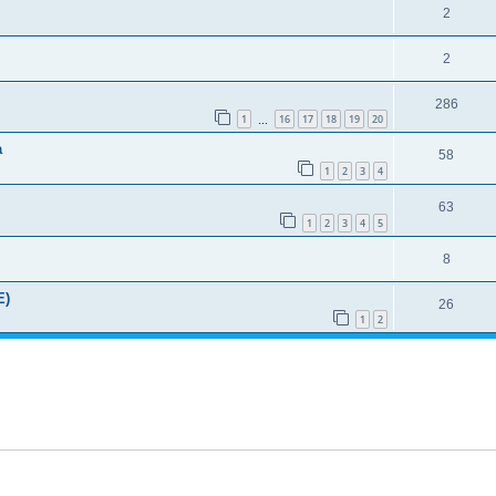
2
2
286
1
16
17
18
19
20
…
a
58
1
2
3
4
63
1
2
3
4
5
8
E)
26
1
2