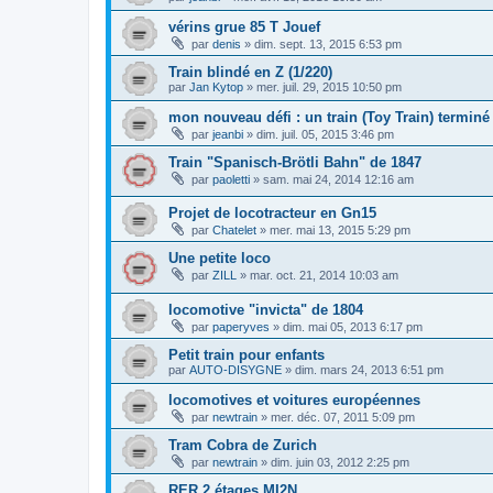
vérins grue 85 T Jouef
par
denis
»
dim. sept. 13, 2015 6:53 pm
Train blindé en Z (1/220)
par
Jan Kytop
»
mer. juil. 29, 2015 10:50 pm
mon nouveau défi : un train (Toy Train) terminé
par
jeanbi
»
dim. juil. 05, 2015 3:46 pm
Train "Spanisch-Brötli Bahn" de 1847
par
paoletti
»
sam. mai 24, 2014 12:16 am
Projet de locotracteur en Gn15
par
Chatelet
»
mer. mai 13, 2015 5:29 pm
Une petite loco
par
ZILL
»
mar. oct. 21, 2014 10:03 am
locomotive "invicta" de 1804
par
paperyves
»
dim. mai 05, 2013 6:17 pm
Petit train pour enfants
par
AUTO-DISYGNE
»
dim. mars 24, 2013 6:51 pm
locomotives et voitures européennes
par
newtrain
»
mer. déc. 07, 2011 5:09 pm
Tram Cobra de Zurich
par
newtrain
»
dim. juin 03, 2012 2:25 pm
RER 2 étages MI2N