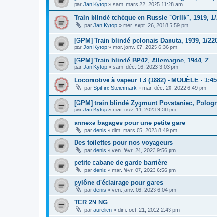
par
Jan Kytop
»
sam. mars 22, 2025 11:28 am
Train blindé tchèque en Russie "Orlik", 1919, 1
par
Jan Kytop
»
mer. sept. 26, 2018 5:59 pm
[GPM] Train blindé polonais Danuta, 1939, 1/220
par
Jan Kytop
»
mar. janv. 07, 2025 6:36 pm
[GPM] Train blindé BP42, Allemagne, 1944, Z.
par
Jan Kytop
»
sam. déc. 16, 2023 3:03 pm
Locomotive à vapeur T3 (1882) - MODÈLE - 1:45
par
Spitfire Steiermark
»
mar. déc. 20, 2022 6:49 pm
[GPM] train blindé Zygmunt Povstaniec, Pologn
par
Jan Kytop
»
mar. nov. 14, 2023 9:38 pm
annexe bagages pour une petite gare
par
denis
»
dim. mars 05, 2023 8:49 pm
Des toilettes pour nos voyageurs
par
denis
»
ven. févr. 24, 2023 9:56 pm
petite cabane de garde barrière
par
denis
»
mar. févr. 07, 2023 6:56 pm
pylône d'éclairage pour gares
par
denis
»
ven. janv. 06, 2023 6:04 pm
TER 2N NG
par
aurelien
»
dim. oct. 21, 2012 2:43 pm