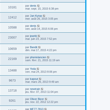
par
denis
10181
mar. sept. 15, 2015 6:38 pm
par
Jan Kytop
12412
mer. août 26, 2015 3:05 pm
par
denis
10588
ven. août 14, 2015 6:06 pm
par
jeanbi
23007
mar. juin 23, 2015 7:52 pm
par
Bandit
10659
dim. mai 17, 2015 4:22 pm
par
phenixlancien
22169
sam. févr. 21, 2015 11:19 am
par
Yoda
13488
ven. mai 24, 2013 8:06 pm
par
kapout
9673
mar. mars 26, 2013 9:49 am
par
newtrain
13718
jeu. févr. 07, 2013 11:04 pm
par
Oliver Bizer
9261
jeu. nov. 22, 2012 12:22 pm
par
MF77.7813