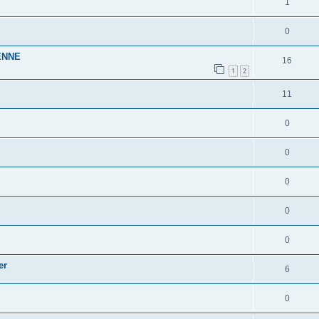
1
0
EENNE
16
1
2
11
0
0
0
0
0
er
6
0