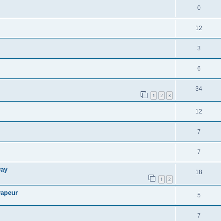
0
12
3
6
34
1
2
3
12
7
7
way
18
1
2
vapeur
5
7