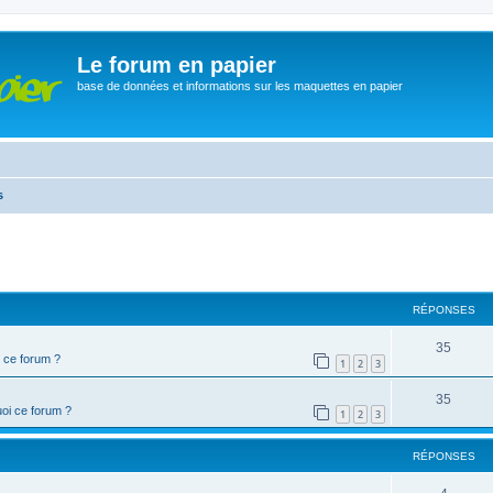
Le forum en papier
base de données et informations sur les maquettes en papier
s
cher
cherche avancée
RÉPONSES
35
 ce forum ?
1
2
3
35
oi ce forum ?
1
2
3
RÉPONSES