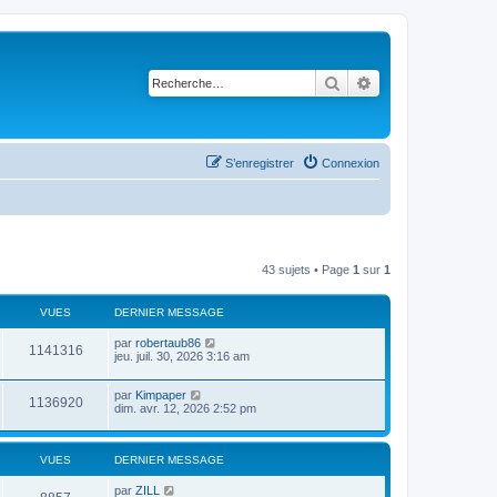
Rechercher
Recherche avancé
S’enregistrer
Connexion
43 sujets • Page
1
sur
1
VUES
DERNIER MESSAGE
par
robertaub86
1141316
jeu. juil. 30, 2026 3:16 am
par
Kimpaper
1136920
dim. avr. 12, 2026 2:52 pm
VUES
DERNIER MESSAGE
par
ZILL