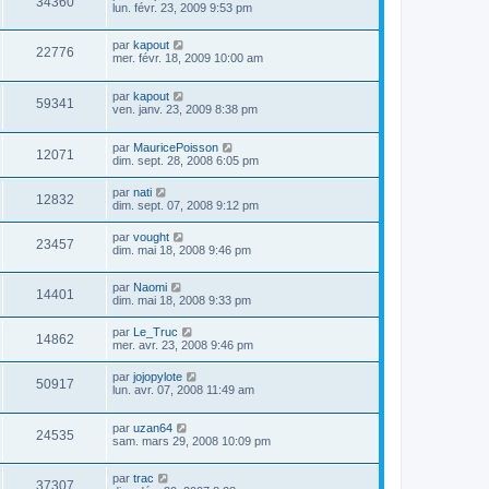
34360
lun. févr. 23, 2009 9:53 pm
par
kapout
22776
mer. févr. 18, 2009 10:00 am
par
kapout
59341
ven. janv. 23, 2009 8:38 pm
par
MauricePoisson
12071
dim. sept. 28, 2008 6:05 pm
par
nati
12832
dim. sept. 07, 2008 9:12 pm
par
vought
23457
dim. mai 18, 2008 9:46 pm
par
Naomi
14401
dim. mai 18, 2008 9:33 pm
par
Le_Truc
14862
mer. avr. 23, 2008 9:46 pm
par
jojopylote
50917
lun. avr. 07, 2008 11:49 am
par
uzan64
24535
sam. mars 29, 2008 10:09 pm
par
trac
37307