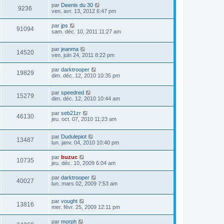
par
Deenis du 30
9236
ven. avr. 13, 2012 6:47 pm
par
jps
91094
sam. déc. 10, 2011 11:27 am
par
jeanma
14520
ven. juin 24, 2011 8:22 pm
par
darktrooper
19829
dim. déc. 12, 2010 10:35 pm
par
speedred
15279
dim. déc. 12, 2010 10:44 am
par
seb21zr
46130
jeu. oct. 07, 2010 11:23 am
par
Dudulepiot
13487
lun. janv. 04, 2010 10:40 pm
par
buzuc
10735
jeu. déc. 10, 2009 6:04 am
par
darktrooper
40027
lun. mars 02, 2009 7:53 am
par
vought
13816
mer. févr. 25, 2009 12:11 pm
par
morph