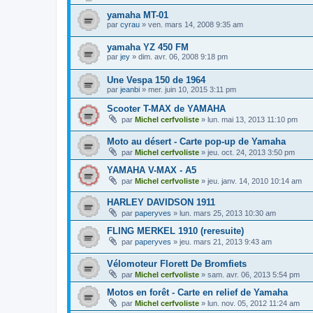
yamaha MT-01
par
cyrau
»
ven. mars 14, 2008 9:35 am
yamaha YZ 450 FM
par
jey
»
dim. avr. 06, 2008 9:18 pm
Une Vespa 150 de 1964
par
jeanbi
»
mer. juin 10, 2015 3:11 pm
Scooter T-MAX de YAMAHA
par
Michel cerfvoliste
»
lun. mai 13, 2013 11:10 pm
Moto au désert - Carte pop-up de Yamaha
par
Michel cerfvoliste
»
jeu. oct. 24, 2013 3:50 pm
YAMAHA V-MAX - A5
par
Michel cerfvoliste
»
jeu. janv. 14, 2010 10:14 am
HARLEY DAVIDSON 1911
par
paperyves
»
lun. mars 25, 2013 10:30 am
FLING MERKEL 1910 (reresuite)
par
paperyves
»
jeu. mars 21, 2013 9:43 am
Vélomoteur Florett De Bromfiets
par
Michel cerfvoliste
»
sam. avr. 06, 2013 5:54 pm
Motos en forêt - Carte en relief de Yamaha
par
Michel cerfvoliste
»
lun. nov. 05, 2012 11:24 am