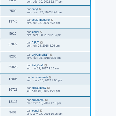
8857
ven. déc. 30, 2022 12:47 pm
par
aaryt
7509
sam. févr. 12, 2022 8:46 pm
par
scale-modeller
13745
dim. oct. 18, 2020 4:37 pm
par
jeanbi
5919
dim. sept. 20, 2020 2:34 pm
par
A.R.T.
67877
ven. juin 08, 2018 8:06 pm
par
LAPOMME17
8206
dim. févr. 25, 2018 9:05 am
par
Pat_Craft
59828
lun. mai 29, 2017 9:13 am
par
lucstanislash
12005
ven. mars 10, 2017 4:03 pm
par
guillaume57
16723
jeu. août 04, 2016 1:24 pm
par
armand92
12113
mer. févr. 10, 2016 1:18 pm
par
jeanbi
9401
dim. janv. 17, 2016 10:25 pm