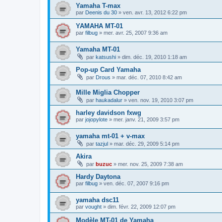
Yamaha T-max
par
Deenis du 30
»
ven. avr. 13, 2012 6:22 pm
YAMAHA MT-01
par
filbug
»
mer. avr. 25, 2007 9:36 am
Yamaha MT-01
par
katsushi
»
dim. déc. 19, 2010 1:18 am
Pop-up Card Yamaha
par
Drous
»
mar. déc. 07, 2010 8:42 am
Mille Miglia Chopper
par
haukadalur
»
ven. nov. 19, 2010 3:07 pm
harley davidson fxwg
par
jojopylote
»
mer. janv. 21, 2009 3:57 pm
yamaha mt-01 + v-max
par
tazjul
»
mar. déc. 29, 2009 5:14 pm
Akira
par
buzuc
»
mer. nov. 25, 2009 7:38 am
Hardy Daytona
par
filbug
»
ven. déc. 07, 2007 9:16 pm
yamaha dsc11
par
vought
»
dim. févr. 22, 2009 12:07 pm
Modèle MT-01 de Yamaha