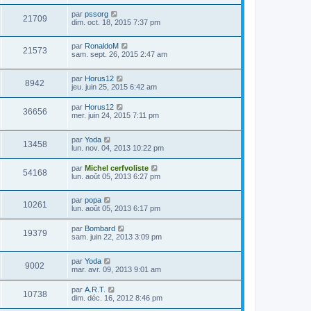
par
pssorg
21709
dim. oct. 18, 2015 7:37 pm
par
RonaldoM
21573
sam. sept. 26, 2015 2:47 am
par
Horus12
8942
jeu. juin 25, 2015 6:42 am
par
Horus12
36656
mer. juin 24, 2015 7:11 pm
par
Yoda
13458
lun. nov. 04, 2013 10:22 pm
par
Michel cerfvoliste
54168
lun. août 05, 2013 6:27 pm
par
popa
10261
lun. août 05, 2013 6:17 pm
par
Bombard
19379
sam. juin 22, 2013 3:09 pm
par
Yoda
9002
mar. avr. 09, 2013 9:01 am
par
A.R.T.
10738
dim. déc. 16, 2012 8:46 pm