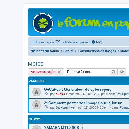
Accès rapide
La Galerie en papier
FAQ
Index du forum
Forum
Constructions en images
Moto
Motos
Recher
Re
Nouveau sujet
ANNONCES
GeCuRep : Générateur de cube repère
par
buzuc
»
mer. mai 16, 2012 2:33 pm
» dans
Pourquoi
2: Comment poster ses images sur le forum
par
DarkLan
»
ven. oct. 17, 2008 9:53 pm
» dans
Pourqu
SUJETS
YAMAHA MT10 (BIS !)