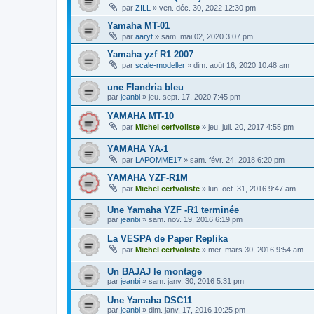
par
ZILL
»
ven. déc. 30, 2022 12:30 pm
Yamaha MT-01
par
aaryt
»
sam. mai 02, 2020 3:07 pm
Yamaha yzf R1 2007
par
scale-modeller
»
dim. août 16, 2020 10:48 am
une Flandria bleu
par
jeanbi
»
jeu. sept. 17, 2020 7:45 pm
YAMAHA MT-10
par
Michel cerfvoliste
»
jeu. juil. 20, 2017 4:55 pm
YAMAHA YA-1
par
LAPOMME17
»
sam. févr. 24, 2018 6:20 pm
YAMAHA YZF-R1M
par
Michel cerfvoliste
»
lun. oct. 31, 2016 9:47 am
Une Yamaha YZF -R1 terminée
par
jeanbi
»
sam. nov. 19, 2016 6:19 pm
La VESPA de Paper Replika
par
Michel cerfvoliste
»
mer. mars 30, 2016 9:54 am
Un BAJAJ le montage
par
jeanbi
»
sam. janv. 30, 2016 5:31 pm
Une Yamaha DSC11
par
jeanbi
»
dim. janv. 17, 2016 10:25 pm