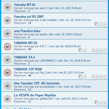
Yamaha MT-01
Dernier message par
aaryt
«
sam. févr. 12, 2022 8:46 pm
Réponses :
3
Yamaha yzf R1 2007
Dernier message par
scale-modeller
«
dim. oct. 18, 2020 4:37 pm
Réponses :
16
1
2
une Flandria bleu
Dernier message par
jeanbi
«
dim. sept. 20, 2020 2:34 pm
Réponses :
4
YAMAHA MT-10
Dernier message par
A.R.T.
«
ven. juin 08, 2018 8:06 pm
Réponses :
99
1
4
5
6
7
…
YAMAHA YA-1
Dernier message par
LAPOMME17
«
dim. févr. 25, 2018 9:05 am
Réponses :
2
YAMAHA YZF-R1M
Dernier message par
Pat_Craft
«
lun. mai 29, 2017 9:13 am
Réponses :
94
1
4
5
6
7
…
Une Yamaha YZF -R1 terminée
Dernier message par
lucstanislash
«
ven. mars 10, 2017 4:03 pm
Réponses :
12
La VESPA de Paper Replika
Dernier message par
guillaume57
«
jeu. août 04, 2016 1:24 pm
Réponses :
17
1
2