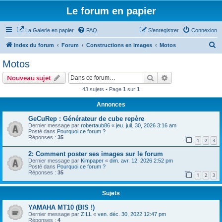
Le forum en papier
La Galerie en papier
FAQ
S’enregistrer
Connexion
R
Index du forum
Forum
Constructions en images
Motos
e
Motos
c
Rechercher
Recherche avanc
Nouveau sujet
h
43 sujets • Page
1
sur
1
e
Annonces
r
c
GeCuRep : Générateur de cube repère
Dernier message par
robertaub86
«
jeu. juil. 30, 2026 3:16 am
h
Posté dans
Pourquoi ce forum ?
Réponses :
35
e
1
2
3
r
2: Comment poster ses images sur le forum
Dernier message par
Kimpaper
«
dim. avr. 12, 2026 2:52 pm
Posté dans
Pourquoi ce forum ?
Réponses :
35
1
2
3
Sujets
YAMAHA MT10 (BIS !)
Dernier message par
ZILL
«
ven. déc. 30, 2022 12:47 pm
Réponses :
4