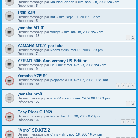
Dernier message par
MauricePoisson
«
dim. sept. 28, 2008 6:05 pm
Réponses :
5
1300 XJR
Dernier message par
nati
«
dim. sept. 07, 2008 9:12 pm
Réponses :
5
yamaha MT 01
Dernier message par
vought
«
dim. mai 18, 2008 9:46 pm
Réponses :
18
1
2
YAMAHA MT-01 par luka
Dernier message par
Naomi
«
dim. mai 18, 2008 9:33 pm
Réponses :
7
YZR-M1 50th Anniversary US Edition
Dernier message par
Le_Truc
«
mer. avr. 23, 2008 9:46 pm
Réponses :
9
Yamaha YZF R1
Dernier message par
jojopylote
«
lun. avr. 07, 2008 11:49 am
Réponses :
55
1
2
3
4
yamaha mt-01
Dernier message par
uzan64
«
sam. mars 29, 2008 10:09 pm
Réponses :
22
1
2
Easy Rider C 1969
Dernier message par
trac
«
dim. déc. 30, 2007 8:28 pm
Réponses :
39
1
2
3
"Moto" SD.KFZ 2
Dernier message par
Chris
«
dim. nov. 18, 2007 6:57 pm