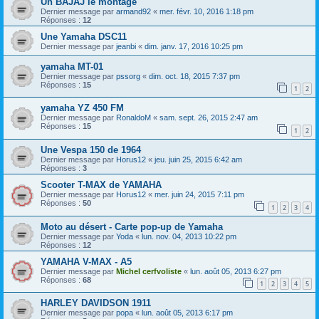
Un BAJAJ le montage
Dernier message par
armand92
«
mer. févr. 10, 2016 1:18 pm
Réponses :
12
Une Yamaha DSC11
Dernier message par
jeanbi
«
dim. janv. 17, 2016 10:25 pm
yamaha MT-01
Dernier message par
pssorg
«
dim. oct. 18, 2015 7:37 pm
Réponses :
15
1
2
yamaha YZ 450 FM
Dernier message par
RonaldoM
«
sam. sept. 26, 2015 2:47 am
Réponses :
15
1
2
Une Vespa 150 de 1964
Dernier message par
Horus12
«
jeu. juin 25, 2015 6:42 am
Réponses :
3
Scooter T-MAX de YAMAHA
Dernier message par
Horus12
«
mer. juin 24, 2015 7:11 pm
Réponses :
50
1
2
3
4
Moto au désert - Carte pop-up de Yamaha
Dernier message par
Yoda
«
lun. nov. 04, 2013 10:22 pm
Réponses :
12
YAMAHA V-MAX - A5
Dernier message par
Michel cerfvoliste
«
lun. août 05, 2013 6:27 pm
Réponses :
68
1
2
3
4
5
HARLEY DAVIDSON 1911
Dernier message par
popa
«
lun. août 05, 2013 6:17 pm