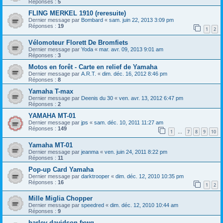
Réponses :
5
FLING MERKEL 1910 (reresuite)
Dernier message par
Bombard
«
sam. juin 22, 2013 3:09 pm
Réponses :
19
1
2
Vélomoteur Florett De Bromfiets
Dernier message par
Yoda
«
mar. avr. 09, 2013 9:01 am
Réponses :
3
Motos en forêt - Carte en relief de Yamaha
Dernier message par
A.R.T.
«
dim. déc. 16, 2012 8:46 pm
Réponses :
8
Yamaha T-max
Dernier message par
Deenis du 30
«
ven. avr. 13, 2012 6:47 pm
Réponses :
2
YAMAHA MT-01
Dernier message par
jps
«
sam. déc. 10, 2011 11:27 am
Réponses :
149
1
7
8
9
10
…
Yamaha MT-01
Dernier message par
jeanma
«
ven. juin 24, 2011 8:22 pm
Réponses :
11
Pop-up Card Yamaha
Dernier message par
darktrooper
«
dim. déc. 12, 2010 10:35 pm
Réponses :
16
1
2
Mille Miglia Chopper
Dernier message par
speedred
«
dim. déc. 12, 2010 10:44 am
Réponses :
9
harley davidson fxwg