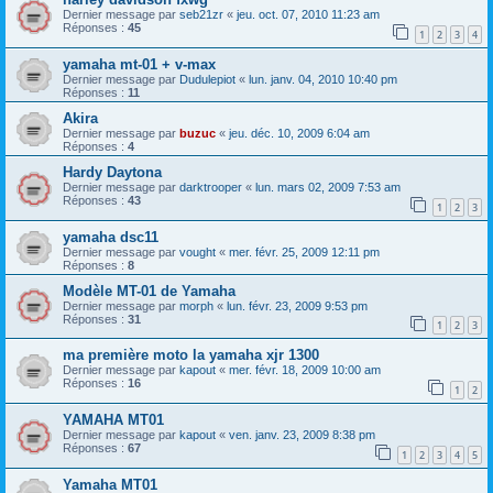
Dernier message par
seb21zr
«
jeu. oct. 07, 2010 11:23 am
Réponses :
45
1
2
3
4
yamaha mt-01 + v-max
Dernier message par
Dudulepiot
«
lun. janv. 04, 2010 10:40 pm
Réponses :
11
Akira
Dernier message par
buzuc
«
jeu. déc. 10, 2009 6:04 am
Réponses :
4
Hardy Daytona
Dernier message par
darktrooper
«
lun. mars 02, 2009 7:53 am
Réponses :
43
1
2
3
yamaha dsc11
Dernier message par
vought
«
mer. févr. 25, 2009 12:11 pm
Réponses :
8
Modèle MT-01 de Yamaha
Dernier message par
morph
«
lun. févr. 23, 2009 9:53 pm
Réponses :
31
1
2
3
ma première moto la yamaha xjr 1300
Dernier message par
kapout
«
mer. févr. 18, 2009 10:00 am
Réponses :
16
1
2
YAMAHA MT01
Dernier message par
kapout
«
ven. janv. 23, 2009 8:38 pm
Réponses :
67
1
2
3
4
5
Yamaha MT01