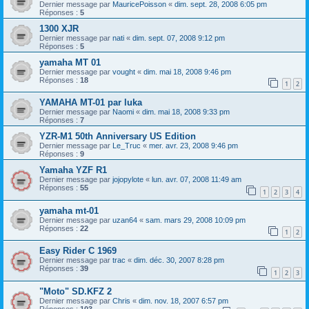
Dernier message par
MauricePoisson
«
dim. sept. 28, 2008 6:05 pm
Réponses :
5
1300 XJR
Dernier message par
nati
«
dim. sept. 07, 2008 9:12 pm
Réponses :
5
yamaha MT 01
Dernier message par
vought
«
dim. mai 18, 2008 9:46 pm
Réponses :
18
1
2
YAMAHA MT-01 par luka
Dernier message par
Naomi
«
dim. mai 18, 2008 9:33 pm
Réponses :
7
YZR-M1 50th Anniversary US Edition
Dernier message par
Le_Truc
«
mer. avr. 23, 2008 9:46 pm
Réponses :
9
Yamaha YZF R1
Dernier message par
jojopylote
«
lun. avr. 07, 2008 11:49 am
Réponses :
55
1
2
3
4
yamaha mt-01
Dernier message par
uzan64
«
sam. mars 29, 2008 10:09 pm
Réponses :
22
1
2
Easy Rider C 1969
Dernier message par
trac
«
dim. déc. 30, 2007 8:28 pm
Réponses :
39
1
2
3
"Moto" SD.KFZ 2
Dernier message par
Chris
«
dim. nov. 18, 2007 6:57 pm