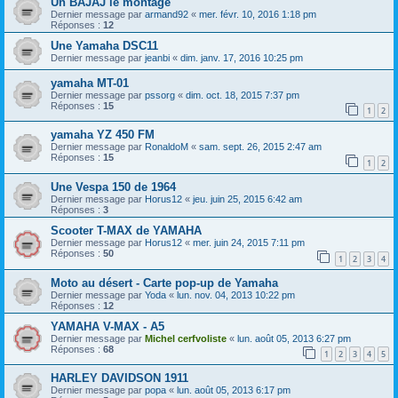
Un BAJAJ le montage
Dernier message par
armand92
«
mer. févr. 10, 2016 1:18 pm
Réponses :
12
Une Yamaha DSC11
Dernier message par
jeanbi
«
dim. janv. 17, 2016 10:25 pm
yamaha MT-01
Dernier message par
pssorg
«
dim. oct. 18, 2015 7:37 pm
Réponses :
15
1
2
yamaha YZ 450 FM
Dernier message par
RonaldoM
«
sam. sept. 26, 2015 2:47 am
Réponses :
15
1
2
Une Vespa 150 de 1964
Dernier message par
Horus12
«
jeu. juin 25, 2015 6:42 am
Réponses :
3
Scooter T-MAX de YAMAHA
Dernier message par
Horus12
«
mer. juin 24, 2015 7:11 pm
Réponses :
50
1
2
3
4
Moto au désert - Carte pop-up de Yamaha
Dernier message par
Yoda
«
lun. nov. 04, 2013 10:22 pm
Réponses :
12
YAMAHA V-MAX - A5
Dernier message par
Michel cerfvoliste
«
lun. août 05, 2013 6:27 pm
Réponses :
68
1
2
3
4
5
HARLEY DAVIDSON 1911
Dernier message par
popa
«
lun. août 05, 2013 6:17 pm