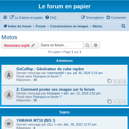
Le forum en papier
La Galerie en papier
FAQ
S’enregistrer
Connexion
R
Index du forum
Forum
Constructions en images
Motos
e
Motos
c
Rechercher
Recherche avanc
Nouveau sujet
h
43 sujets • Page
1
sur
1
e
Annonces
r
c
GeCuRep : Générateur de cube repère
Dernier message par
robertaub86
«
jeu. juil. 30, 2026 3:16 am
h
Posté dans
Pourquoi ce forum ?
Réponses :
35
e
1
2
3
r
2: Comment poster ses images sur le forum
Dernier message par
Kimpaper
«
dim. avr. 12, 2026 2:52 pm
Posté dans
Pourquoi ce forum ?
Réponses :
35
1
2
3
Sujets
YAMAHA MT10 (BIS !)
Dernier message par
ZILL
«
ven. déc. 30, 2022 12:47 pm
Réponses :
4