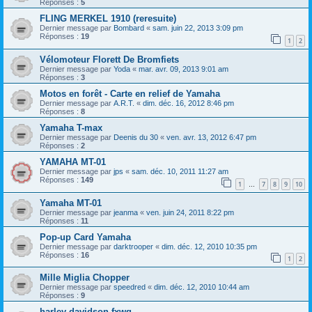
Réponses :
5
FLING MERKEL 1910 (reresuite)
Dernier message par
Bombard
«
sam. juin 22, 2013 3:09 pm
Réponses :
19
1
2
Vélomoteur Florett De Bromfiets
Dernier message par
Yoda
«
mar. avr. 09, 2013 9:01 am
Réponses :
3
Motos en forêt - Carte en relief de Yamaha
Dernier message par
A.R.T.
«
dim. déc. 16, 2012 8:46 pm
Réponses :
8
Yamaha T-max
Dernier message par
Deenis du 30
«
ven. avr. 13, 2012 6:47 pm
Réponses :
2
YAMAHA MT-01
Dernier message par
jps
«
sam. déc. 10, 2011 11:27 am
Réponses :
149
1
7
8
9
10
…
Yamaha MT-01
Dernier message par
jeanma
«
ven. juin 24, 2011 8:22 pm
Réponses :
11
Pop-up Card Yamaha
Dernier message par
darktrooper
«
dim. déc. 12, 2010 10:35 pm
Réponses :
16
1
2
Mille Miglia Chopper
Dernier message par
speedred
«
dim. déc. 12, 2010 10:44 am
Réponses :
9
harley davidson fxwg