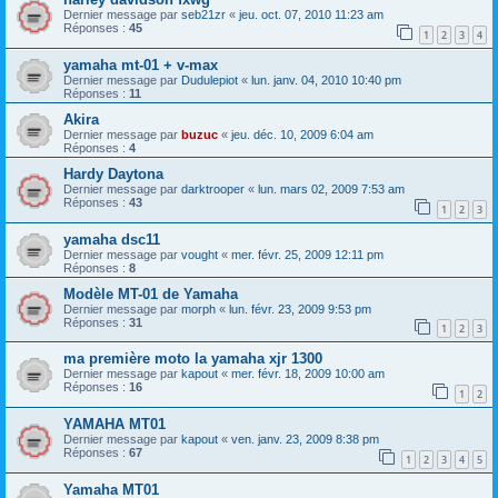
Dernier message par
seb21zr
«
jeu. oct. 07, 2010 11:23 am
Réponses :
45
1
2
3
4
yamaha mt-01 + v-max
Dernier message par
Dudulepiot
«
lun. janv. 04, 2010 10:40 pm
Réponses :
11
Akira
Dernier message par
buzuc
«
jeu. déc. 10, 2009 6:04 am
Réponses :
4
Hardy Daytona
Dernier message par
darktrooper
«
lun. mars 02, 2009 7:53 am
Réponses :
43
1
2
3
yamaha dsc11
Dernier message par
vought
«
mer. févr. 25, 2009 12:11 pm
Réponses :
8
Modèle MT-01 de Yamaha
Dernier message par
morph
«
lun. févr. 23, 2009 9:53 pm
Réponses :
31
1
2
3
ma première moto la yamaha xjr 1300
Dernier message par
kapout
«
mer. févr. 18, 2009 10:00 am
Réponses :
16
1
2
YAMAHA MT01
Dernier message par
kapout
«
ven. janv. 23, 2009 8:38 pm
Réponses :
67
1
2
3
4
5
Yamaha MT01