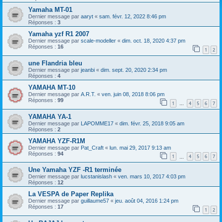
Yamaha MT-01
Dernier message par
aaryt
«
sam. févr. 12, 2022 8:46 pm
Réponses :
3
Yamaha yzf R1 2007
Dernier message par
scale-modeller
«
dim. oct. 18, 2020 4:37 pm
Réponses :
16
1
2
une Flandria bleu
Dernier message par
jeanbi
«
dim. sept. 20, 2020 2:34 pm
Réponses :
4
YAMAHA MT-10
Dernier message par
A.R.T.
«
ven. juin 08, 2018 8:06 pm
Réponses :
99
1
4
5
6
7
…
YAMAHA YA-1
Dernier message par
LAPOMME17
«
dim. févr. 25, 2018 9:05 am
Réponses :
2
YAMAHA YZF-R1M
Dernier message par
Pat_Craft
«
lun. mai 29, 2017 9:13 am
Réponses :
94
1
4
5
6
7
…
Une Yamaha YZF -R1 terminée
Dernier message par
lucstanislash
«
ven. mars 10, 2017 4:03 pm
Réponses :
12
La VESPA de Paper Replika
Dernier message par
guillaume57
«
jeu. août 04, 2016 1:24 pm
Réponses :
17
1
2