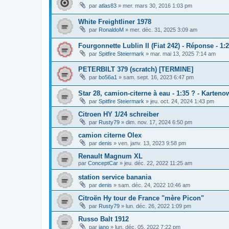
par
atlas83
»
mer. mars 30, 2016 1:03 pm
White Freightliner 1978
par
RonaldoM
»
mer. déc. 31, 2025 3:09 am
Fourgonnette Lublin II (Fiat 242) - Réponse - 1:
par
Spitfire Steiermark
»
mar. mai 13, 2025 7:14 am
PETERBILT 379 (scratch) [TERMINE]
par
bo56a1
»
sam. sept. 16, 2023 6:47 pm
Star 28, camion-citerne à eau - 1:35 ? - Karten
par
Spitfire Steiermark
»
jeu. oct. 24, 2024 1:43 pm
Citroen HY 1/24 schreiber
par
Rusty79
»
dim. nov. 17, 2024 6:50 pm
camion citerne Olex
par
denis
»
ven. janv. 13, 2023 9:58 pm
Renault Magnum XL
par
ConceptCar
»
jeu. déc. 22, 2022 11:25 am
station service banania
par
denis
»
sam. déc. 24, 2022 10:46 am
Citroën Hy tour de France "mère Picon"
par
Rusty79
»
lun. déc. 26, 2022 1:09 pm
Russo Balt 1912
par
jano
»
lun. déc. 05, 2022 7:22 pm