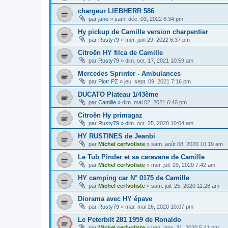
chargeur LIEBHERR 586
par
jano
»
sam. déc. 03, 2022 6:34 pm
Hy pickup de Camille version charpentier
par
Rusty79
»
mer. juin 29, 2022 6:37 pm
Citroën HY filca de Camille
par
Rusty79
»
dim. oct. 17, 2021 10:59 am
Mercedes Sprinter - Ambulances
par
Piotr PZ
»
jeu. sept. 09, 2021 7:16 pm
DUCATO Plateau 1/43ème
par
Camille
»
dim. mai 02, 2021 6:40 pm
Citroën Hy primagaz
par
Rusty79
»
dim. oct. 25, 2020 10:04 am
HY RUSTINES de Jeanbi
par
Michel cerfvoliste
»
sam. août 08, 2020 10:19 am
Le Tub Pinder et sa caravane de Camille
par
Michel cerfvoliste
»
mer. juil. 29, 2020 7:42 am
HY camping car N° 0175 de Camille
par
Michel cerfvoliste
»
sam. juil. 25, 2020 11:28 am
Diorama avec HY épave
par
Rusty79
»
mar. mai 26, 2020 10:07 pm
Le Peterbilt 281 1959 de Ronaldo
par
Michel cerfvoliste
»
ven. janv. 31, 2020 5:41 pm