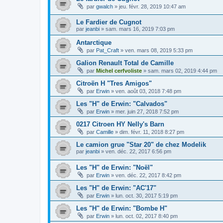
par
gwalch
»
jeu. févr. 28, 2019 10:47 am
Le Fardier de Cugnot
par
jeanbi
»
sam. mars 16, 2019 7:03 pm
Antarctique
par
Pat_Craft
»
ven. mars 08, 2019 5:33 pm
Galion Renault Total de Camille
par
Michel cerfvoliste
»
sam. mars 02, 2019 4:44 pm
Citroën H "Tres Amigos"
par
Erwin
»
ven. août 03, 2018 7:48 pm
Les "H" de Erwin: "Calvados"
par
Erwin
»
mer. juin 27, 2018 7:52 pm
0217 Citroen HY Nelly's Barn
par
Camille
»
dim. févr. 11, 2018 8:27 pm
Le camion grue "Star 20" de chez Modelik
par
jeanbi
»
ven. déc. 22, 2017 6:56 pm
Les "H" de Erwin: "Noël"
par
Erwin
»
ven. déc. 22, 2017 8:42 pm
Les "H" de Erwin: "AC'17"
par
Erwin
»
lun. oct. 30, 2017 5:19 pm
Les "H" de Erwin: "Bombe H"
par
Erwin
»
lun. oct. 02, 2017 8:40 pm