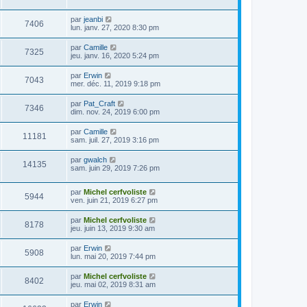
par
jeanbi
7406
lun. janv. 27, 2020 8:30 pm
par
Camille
7325
jeu. janv. 16, 2020 5:24 pm
par
Erwin
7043
mer. déc. 11, 2019 9:18 pm
par
Pat_Craft
7346
dim. nov. 24, 2019 6:00 pm
par
Camille
11181
sam. juil. 27, 2019 3:16 pm
par
gwalch
14135
sam. juin 29, 2019 7:26 pm
par
Michel cerfvoliste
5944
ven. juin 21, 2019 6:27 pm
par
Michel cerfvoliste
8178
jeu. juin 13, 2019 9:30 am
par
Erwin
5908
lun. mai 20, 2019 7:44 pm
par
Michel cerfvoliste
8402
jeu. mai 02, 2019 8:31 am
par
Erwin