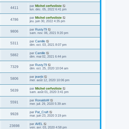
par
Michel cerfvoliste
4411
lun. déc. 05, 2022 6:41 pm
par
Michel cerfvoliste
4786
jeu. juin 30, 2022 4:35 pm
par
Rusty79
9806
sam. nov. 06, 2021 9:20 pm
par
Camille
5311
dim. oct. 03, 2021 8:07 pm
par
Camille
5882
dim. mai 02, 2021 6:44 pm
par
Rusty79
7329
dim. oct. 25, 2020 10:04 am
par
jeanbi
5806
mer. août 12, 2020 10:06 pm
par
Michel cerfvoliste
5639
sam. août 01, 2020 3:41 pm
par
RonaldoM
5591
mer. juil. 29, 2020 5:39 am
par
Pat_Craft
9928
mar. juin 23, 2020 3:19 pm
par
AVEL
23698
ven. avr. 03, 2020 4:58 pm