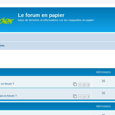
Le forum en papier
base de données et informations sur les maquettes en papier
ons
cher
cherche avancée
RÉPONSES
35
 ce forum ?
1
2
3
35
oi ce forum ?
1
2
3
RÉPONSES