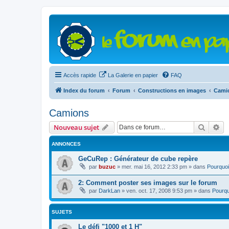
Accès rapide
La Galerie en papier
FAQ
Index du forum
Forum
Constructions en images
Cami
Camions
Recher
Re
Nouveau sujet
ANNONCES
GeCuRep : Générateur de cube repère
par
buzuc
»
mer. mai 16, 2012 2:33 pm
» dans
Pourquoi
2: Comment poster ses images sur le forum
par
DarkLan
»
ven. oct. 17, 2008 9:53 pm
» dans
Pourqu
SUJETS
Le défi "1000 et 1 H"