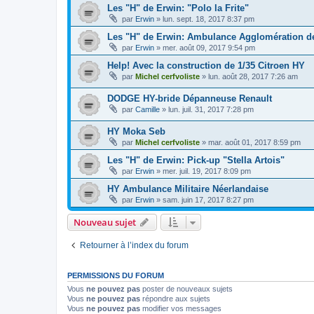
Les "H" de Erwin: "Polo la Frite"
par
Erwin
»
lun. sept. 18, 2017 8:37 pm
Les "H" de Erwin: Ambulance Agglomération de
par
Erwin
»
mer. août 09, 2017 9:54 pm
Help! Avec la construction de 1/35 Citroen HY
par
Michel cerfvoliste
»
lun. août 28, 2017 7:26 am
DODGE HY-bride Dépanneuse Renault
par
Camille
»
lun. juil. 31, 2017 7:28 pm
HY Moka Seb
par
Michel cerfvoliste
»
mar. août 01, 2017 8:59 pm
Les "H" de Erwin: Pick-up "Stella Artois"
par
Erwin
»
mer. juil. 19, 2017 8:09 pm
HY Ambulance Militaire Néerlandaise
par
Erwin
»
sam. juin 17, 2017 8:27 pm
Nouveau sujet
Retourner à l’index du forum
PERMISSIONS DU FORUM
Vous
ne pouvez pas
poster de nouveaux sujets
Vous
ne pouvez pas
répondre aux sujets
Vous
ne pouvez pas
modifier vos messages