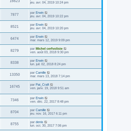
16623
jeu. avr. 04, 2019 10:24 pm
par
Erwin
7877
jeu. avr. 04, 2019 10:22 pm
par
Erwin
8521
jeu. avr. 04, 2019 10:20 pm
par
Erwin
6474
mar. mars 12, 2019 9:09 pm
par
Michel cerfvoliste
8279
ven. août 03, 2018 9:30 pm
par
Erwin
8338
lun. juil. 02, 2018 8:24 pm
par
Camille
13350
mar. mars 13, 2018 7:14 pm
par
Pat_Craft
16745
ven. janv. 19, 2018 9:51 am
par
Erwin
7346
ven. déc. 22, 2017 8:48 pm
par
Camille
8704
jeu. nov. 16, 2017 6:11 pm
par
denis
8755
lun. oct. 30, 2017 7:06 pm