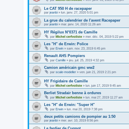
Le CAT 950 H de racepaper
par
jeanbi
»
lun. janv. 27, 2020 5:01 pm
La grue du calendrier de l'avent Racepaper
par
jeanbi
»
mar. janv. 14, 2020 11:26 am
HY Régilux N°0371 de Camille
par
Michel cerfvoliste
»
mer. déc. 04, 2019 5:22 pm
Les "H" de Erwin: Police
par
Erwin
»
sam. nov. 23, 2019 6:45 pm
Renault AHS Pompiers
par
Camille
»
jeu. juil. 25, 2019 4:32 pm
Camion américain gmc ww2
par
scale-modeller
»
ven. juin 21, 2019 2:21 pm
HY Frigidaire de Camille
par
Michel cerfvoliste
»
lun. juin 17, 2019 9:45 am
Berliet Stradair benne à ordures
par
Michel cerfvoliste
»
lun. mai 27, 2019 11:27 am
Les "H" de Erwin: "Super H"
par
Erwin
»
lun. mai 20, 2019 7:38 pm
deux petits camions de pompier au 1:50
par
jeanbi
»
mer. avr. 10, 2019 8:56 pm
Le fardier de Cugnot