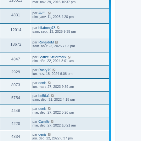
126511
mar. nov. 29, 2016 10:37 pm
par
AVEL
4831
dim. janv. 11, 2026 4:20 pm
par
billabong73
12014
sam. sept. 13, 2025 9:35 pm
par
RonaldoM
18672
sam. août 23, 2025 7:03 pm
par
Spitfire Steiermark
4847
dim. déc. 22, 2024 8:01 am
par
Rusty79
2929
lun. nov. 18, 2024 6:06 pm
par
denis
8073
lun. mars 27, 2023 9:39 am
par
bo56a1
5754
sam. déc. 31, 2022 4:18 pm
par
denis
4446
mar. déc. 27, 2022 5:26 pm
par
Camille
4220
mar. déc. 27, 2022 10:21 am
par
denis
4334
jeu. déc. 22, 2022 6:37 pm