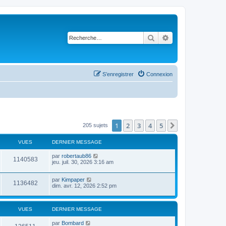
Rechercher
Recherche avancé
S’enregistrer
Connexion
1
2
3
4
5
Suivante
205 sujets
VUES
DERNIER MESSAGE
par
robertaub86
1140583
jeu. juil. 30, 2026 3:16 am
par
Kimpaper
1136482
dim. avr. 12, 2026 2:52 pm
VUES
DERNIER MESSAGE
par
Bombard