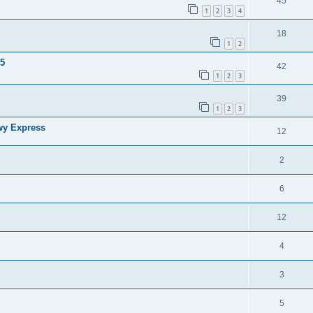
45
1
2
3
4
18
1
2
25
42
1
2
3
39
1
2
3
owy Express
12
2
6
12
4
3
5