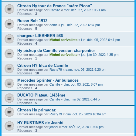
Citroën Hy tour de France "mère Picon"
Dernier message par
Camille
«
mar. déc. 27, 2022 10:21 am
Réponses :
3
Russo Balt 1912
Dernier message par
denis
«
jeu. déc. 22, 2022 6:37 pm
Réponses :
5
chargeur LIEBHERR 586
Dernier message par
Michel cerfvoliste
«
lun. déc. 05, 2022 6:41 pm
Réponses :
4
Hy pickup de Camille version charpentier
Dernier message par
Michel cerfvoliste
«
jeu. juin 30, 2022 4:35 pm
Réponses :
1
Citroën HY filca de Camille
Dernier message par
Rusty79
«
sam. nov. 06, 2021 9:20 pm
Réponses :
10
Mercedes Sprinter - Ambulances
Dernier message par
Camille
«
dim. oct. 03, 2021 8:07 pm
Réponses :
4
DUCATO Plateau 1/43ème
Dernier message par
Camille
«
dim. mai 02, 2021 6:44 pm
Réponses :
5
Citroën Hy primagaz
Dernier message par
Rusty79
«
dim. oct. 25, 2020 10:04 am
HY RUSTINES de Jeanbi
Dernier message par
jeanbi
«
mer. août 12, 2020 10:06 pm
Réponses :
3