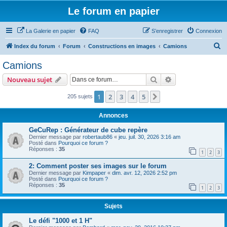
Le forum en papier
La Galerie en papier
FAQ
S’enregistrer
Connexion
R
Index du forum
Forum
Constructions en images
Camions
e
Camions
c
Rechercher
Recherche avanc
Nouveau sujet
h
e
1
2
3
4
5
Suivante
205 sujets
r
Annonces
c
GeCuRep : Générateur de cube repère
h
Dernier message par
robertaub86
«
jeu. juil. 30, 2026 3:16 am
Posté dans
Pourquoi ce forum ?
e
Réponses :
35
1
2
3
r
2: Comment poster ses images sur le forum
Dernier message par
Kimpaper
«
dim. avr. 12, 2026 2:52 pm
Posté dans
Pourquoi ce forum ?
Réponses :
35
1
2
3
Sujets
Le défi "1000 et 1 H"