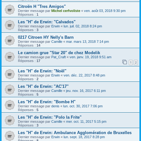
Citroën H "Tres Amigos"
Dernier message par
Michel cerfvoliste
«
ven. août 03, 2018 9:30 pm
Réponses :
1
Les "H" de Erwin: "Calvados"
Dernier message par
Erwin
«
lun. juil. 02, 2018 8:24 pm
Réponses :
3
0217 Citroen HY Nelly's Barn
Dernier message par
Camille
«
mar. mars 13, 2018 7:14 pm
Réponses :
14
Le camion grue "Star 20" de chez Modelik
Dernier message par
Pat_Craft
«
ven. janv. 19, 2018 9:51 am
Réponses :
17
1
2
Les "H" de Erwin: "Noël"
Dernier message par
Erwin
«
ven. déc. 22, 2017 8:48 pm
Réponses :
2
Les "H" de Erwin: "AC'17"
Dernier message par
Camille
«
jeu. nov. 16, 2017 6:11 pm
Réponses :
5
Les "H" de Erwin: "Bombe H"
Dernier message par
denis
«
lun. oct. 30, 2017 7:06 pm
Réponses :
5
Les "H" de Erwin: "Polo la Frite"
Dernier message par
Camille
«
mer. oct. 11, 2017 5:15 pm
Réponses :
3
Les "H" de Erwin: Ambulance Agglomération de Bruxelles
Dernier message par
Erwin
«
lun. sept. 18, 2017 8:28 pm
Réponses :
8