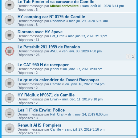
Le Tub Pinder et sa caravane de Camille
Dernier message par
Michel cerfvoliste
«
sam. août 01, 2020 3:41 pm
Réponses :
3
HY camping car N° 0175 de Camille
Dernier message par
RonaldoM
«
mer. juil. 29, 2020 5:39 am
Réponses :
3
Diorama avec HY épave
Dernier message par
Pat_Craft
«
mar. juin 23, 2020 3:19 pm
Réponses :
11
Le Peterbilt 281 1959 de Ronaldo
Dernier message par
AVEL
«
ven. avr. 03, 2020 4:58 pm
Réponses :
25
1
2
Le CAT 950 H de racepaper
Dernier message par
jeanbi
«
lun. janv. 27, 2020 8:30 pm
Réponses :
2
La grue du calendrier de l'avent Racepaper
Dernier message par
Camille
«
jeu. janv. 16, 2020 5:24 pm
Réponses :
2
HY Régilux N°0371 de Camille
Dernier message par
Erwin
«
mer. déc. 11, 2019 9:18 pm
Réponses :
2
Les "H" de Erwin: Police
Dernier message par
Pat_Craft
«
dim. nov. 24, 2019 6:00 pm
Réponses :
3
Renault AHS Pompiers
Dernier message par
Camille
«
sam. juil. 27, 2019 3:16 pm
Réponses :
13