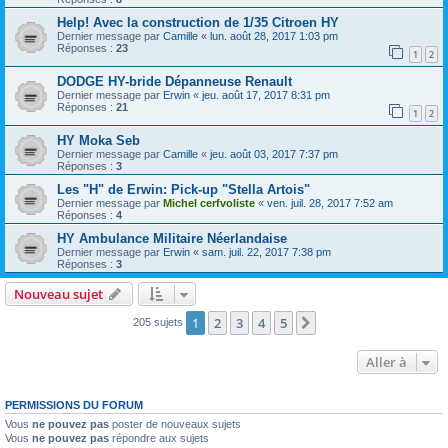
Help! Avec la construction de 1/35 Citroen HY
Dernier message par
Camille
«
lun. août 28, 2017 1:03 pm
Réponses :
23
1
2
DODGE HY-bride Dépanneuse Renault
Dernier message par
Erwin
«
jeu. août 17, 2017 8:31 pm
Réponses :
21
1
2
HY Moka Seb
Dernier message par
Camille
«
jeu. août 03, 2017 7:37 pm
Réponses :
3
Les "H" de Erwin: Pick-up "Stella Artois"
Dernier message par
Michel cerfvoliste
«
ven. juil. 28, 2017 7:52 am
Réponses :
4
HY Ambulance Militaire Néerlandaise
Dernier message par
Erwin
«
sam. juil. 22, 2017 7:38 pm
Réponses :
3
Nouveau sujet
1
2
3
4
5
Suivante
205 sujets
Aller à
PERMISSIONS DU FORUM
Vous
ne pouvez pas
poster de nouveaux sujets
Vous
ne pouvez pas
répondre aux sujets