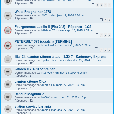
Dernier message par
Bombard
«
mar. nov. 29, 2016 10:37 pm
Réponses :
45
1
2
3
4
White Freightliner 1978
Dernier message par
AVEL
«
dim. janv. 11, 2026 4:20 pm
Réponses :
18
1
2
Fourgonnette Lublin II (Fiat 242) - Réponse - 1:25
Dernier message par
billabong73
«
sam. sept. 13, 2025 9:35 pm
Réponses :
42
1
2
3
PETERBILT 379 (scratch) [TERMINE]
Dernier message par
RonaldoM
«
sam. août 23, 2025 7:03 pm
Réponses :
39
1
2
3
Star 28, camion-citerne à eau - 1:35 ? - Kartenowy Express
Dernier message par
Spitfire Steiermark
«
dim. déc. 22, 2024 8:01 am
Réponses :
12
Citroen HY 1/24 schreiber
Dernier message par
Rusty79
«
lun. nov. 18, 2024 6:06 pm
Réponses :
2
camion citerne Olex
Dernier message par
denis
«
lun. mars 27, 2023 9:39 am
Réponses :
6
Renault Magnum XL
Dernier message par
bo56a1
«
sam. déc. 31, 2022 4:18 pm
Réponses :
12
station service banania
Dernier message par
denis
«
mar. déc. 27, 2022 5:26 pm
Réponses :
4