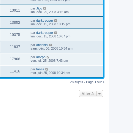
par
Jibo
13011
lun. déc. 29, 2008 3:16 am
par
darktrooper
13802
lun. déc. 15, 2008 10:15 pm
par
darktrooper
10375
lun. déc. 15, 2008 10:07 pm
par
cheribibi
11837
sam. déc. 06, 2008 10:34 am
par
morph
17966
ven. juil. 25, 2008 7:43 pm
par
fanas
11416
mer. juin 25, 2008 10:34 pm
28 sujets • Page
1
sur
1
Aller à