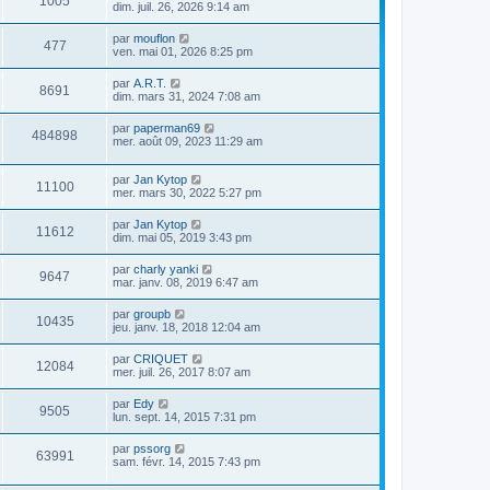
1005
dim. juil. 26, 2026 9:14 am
par
mouflon
477
ven. mai 01, 2026 8:25 pm
par
A.R.T.
8691
dim. mars 31, 2024 7:08 am
par
paperman69
484898
mer. août 09, 2023 11:29 am
par
Jan Kytop
11100
mer. mars 30, 2022 5:27 pm
par
Jan Kytop
11612
dim. mai 05, 2019 3:43 pm
par
charly yanki
9647
mar. janv. 08, 2019 6:47 am
par
groupb
10435
jeu. janv. 18, 2018 12:04 am
par
CRIQUET
12084
mer. juil. 26, 2017 8:07 am
par
Edy
9505
lun. sept. 14, 2015 7:31 pm
par
pssorg
63991
sam. févr. 14, 2015 7:43 pm