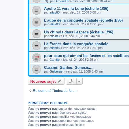
par
Arnaud85
»
mer. févr. 18, 2009 10:24 am
Apollo 11 vers la Lune (échelle 1/96)
par
atlas83
»
mer. déc. 17, 2008 3:00 pm
L'aube de la conquète spatiale (échelle 1/96)
par
atlas83
»
ven. déc. 05, 2008 11:20 pm
Un chinois dans l'espace (échelle 1/96)
par
atlas83
»
lun. déc. 15, 2008 8:44 pm
La France dans la conquête spatiale
par
atlas83
»
ven. déc. 05, 2008 11:30 pm
pour ceux qui aiment les fusées et les satellites
par
Camille
»
jeu. juil. 24, 2008 2:25 pm
Cassini, Galileo, Genesis....
par
Guiberge
»
ven. avr. 11, 2008 8:43 am
Nouveau sujet
Retourner à l’index du forum
PERMISSIONS DU FORUM
Vous
ne pouvez pas
poster de nouveaux sujets
Vous
ne pouvez pas
répondre aux sujets
Vous
ne pouvez pas
modifier vos messages
Vous
ne pouvez pas
supprimer vos messages
Vous
ne pouvez pas
joindre des fichiers