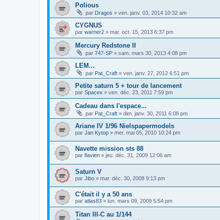
Polious
par
Dragos
»
ven. janv. 03, 2014 10:32 am
CYGNUS
par
warner2
»
mar. oct. 15, 2013 6:37 pm
Mercury Redstone II
par
747-SP
»
sam. mars 30, 2013 4:08 pm
LEM...
par
Pat_Craft
»
ven. janv. 27, 2012 6:51 pm
Petite saturn 5 + tour de lancement
par
Spacex
»
ven. déc. 23, 2011 7:59 pm
Cadeau dans l'espace...
par
Pat_Craft
»
dim. janv. 30, 2011 6:08 pm
Ariane IV 1/96 Nielspapermodels
par
Jan Kytop
»
mer. mai 05, 2010 10:24 pm
Navette mission sts 88
par
flavien
»
jeu. déc. 31, 2009 12:06 am
Saturn V
par
Jibo
»
mar. déc. 30, 2008 9:13 pm
C'était il y a 50 ans
par
atlas83
»
lun. mars 09, 2009 5:54 pm
Titan III-C au 1/144