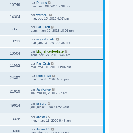
par
Dragos
10749
mer. janv. 08, 2014 7:38 pm
par
warner2
14304
mar. oct. 15, 2013 6:37 pm
par
Pat_Craft
8361
sam. mars 30, 2013 10:01 pm
par
neigedumatin
13223
mar. janv. 31, 2012 2:35 pm
par
Michel cerfvoliste
10504
sam. déc. 24, 2011 8:46 am
par
Pat_Craft
11552
mar. févr. 01, 2011 11:04 am
par
lelongrave
24357
mar. mai 25, 2010 5:56 pm
par
Jan Kytop
21019
lun. mai 10, 2010 7:22 am
par
pssorg
49014
jeu. juin 04, 2009 12:25 am
par
atlas83
13326
mer. mars 11, 2009 9:48 am
par
Arnaud85
10488
dim. févr. 22, 2009 6:21 pm