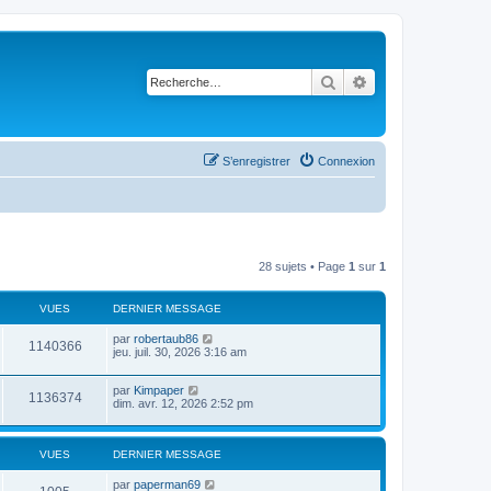
Rechercher
Recherche avancé
S’enregistrer
Connexion
28 sujets • Page
1
sur
1
VUES
DERNIER MESSAGE
par
robertaub86
1140366
jeu. juil. 30, 2026 3:16 am
par
Kimpaper
1136374
dim. avr. 12, 2026 2:52 pm
VUES
DERNIER MESSAGE
par
paperman69