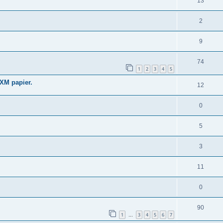
13
2
9
74
1
2
3
4
5
AXM papier.
12
0
5
3
11
0
90
1
3
4
5
6
7
…