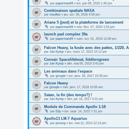
par
paperman69
»
lun. juin 08, 2026 1:40 pm
Combinaison spatiale NASA
par
mouflon
»
jeu. avr. 30, 2026 4:55 pm
Ariane 5 (jwst) et la plateforme de lancement
par
paperman69
»
mer. févr. 07, 2024 1:53 pm
launch pad complex 39a
par
paperman69
»
sam. oct. 01, 2016 12:08 pm
Falcon Heavy, la fusée avec des pattes, 1/220, 
par
Jan Kytop
»
jeu. mars 17, 2022 10:12 pm
Convair Spacelifeboat, fiddlersgreen
par
Jan Kytop
»
dim. mai 05, 2019 3:43 pm
Les animaux dans l'espace
par
groupb
»
lun. janv. 30, 2017 10:38 pm
Falcon Heavy
par
groupb
»
mer. janv. 17, 2018 10:00 am
Satan, la fin (des temps?) !
par
Jan Kytop
»
dim. juil. 16, 2017 4:31 pm
Module de Commande Apollo 1:18
par
Edy
»
lun. sept. 14, 2015 7:31 pm
Apollo13 LM-7 Aquarius
par
pssorg
»
lun. mai 12, 2014 12:14 pm