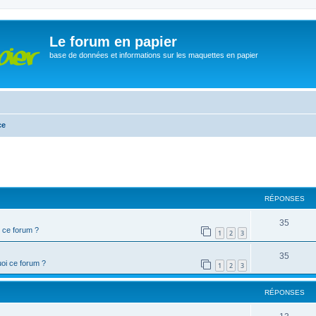
Le forum en papier
base de données et informations sur les maquettes en papier
ce
cher
cherche avancée
RÉPONSES
35
 ce forum ?
1
2
3
35
oi ce forum ?
1
2
3
RÉPONSES