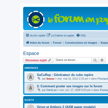
Accès rapide
La Galerie en papier
FAQ
Index du forum
Forum
Constructions en images
Espa
Espace
Recher
Re
Nouveau sujet
ANNONCES
GeCuRep : Générateur de cube repère
par
buzuc
»
mer. mai 16, 2012 2:33 pm
» dans
Pourquoi
2: Comment poster ses images sur le forum
par
DarkLan
»
ven. oct. 17, 2008 9:53 pm
» dans
Pourqu
SUJETS
Orion et Artémis 2 (AXM paper models)