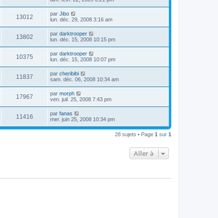
par
Jibo
13012
lun. déc. 29, 2008 3:16 am
par
darktrooper
13802
lun. déc. 15, 2008 10:15 pm
par
darktrooper
10375
lun. déc. 15, 2008 10:07 pm
par
cheribibi
11837
sam. déc. 06, 2008 10:34 am
par
morph
17967
ven. juil. 25, 2008 7:43 pm
par
fanas
11416
mer. juin 25, 2008 10:34 pm
28 sujets • Page
1
sur
1
Aller à