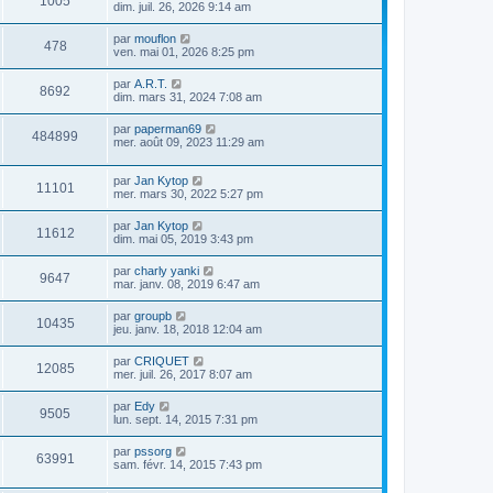
1005
dim. juil. 26, 2026 9:14 am
par
mouflon
478
ven. mai 01, 2026 8:25 pm
par
A.R.T.
8692
dim. mars 31, 2024 7:08 am
par
paperman69
484899
mer. août 09, 2023 11:29 am
par
Jan Kytop
11101
mer. mars 30, 2022 5:27 pm
par
Jan Kytop
11612
dim. mai 05, 2019 3:43 pm
par
charly yanki
9647
mar. janv. 08, 2019 6:47 am
par
groupb
10435
jeu. janv. 18, 2018 12:04 am
par
CRIQUET
12085
mer. juil. 26, 2017 8:07 am
par
Edy
9505
lun. sept. 14, 2015 7:31 pm
par
pssorg
63991
sam. févr. 14, 2015 7:43 pm