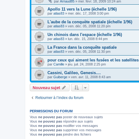
par
Arnaud85
»
mer. févr. 18, 2009 10:24 am
Apollo 11 vers la Lune (échelle 1/96)
par
atlas83
»
mer. déc. 17, 2008 3:00 pm
L'aube de la conquète spatiale (échelle 1/96)
par
atlas83
»
ven. déc. 05, 2008 11:20 pm
Un chinois dans l'espace (échelle 1/96)
par
atlas83
»
lun. déc. 15, 2008 8:44 pm
La France dans la conquête spatiale
par
atlas83
»
ven. déc. 05, 2008 11:30 pm
pour ceux qui aiment les fusées et les satellites
par
Camille
»
jeu. juil. 24, 2008 2:25 pm
Cassini, Galileo, Genesis....
par
Guiberge
»
ven. avr. 11, 2008 8:43 am
Nouveau sujet
Retourner à l’index du forum
PERMISSIONS DU FORUM
Vous
ne pouvez pas
poster de nouveaux sujets
Vous
ne pouvez pas
répondre aux sujets
Vous
ne pouvez pas
modifier vos messages
Vous
ne pouvez pas
supprimer vos messages
Vous
ne pouvez pas
joindre des fichiers