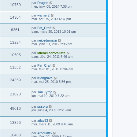
par
Dragos
10750
mer. janv. 08, 2014 7:38 pm
par
warner2
14304
mar. oct. 15, 2013 6:37 pm
par
Pat_Craft
8361
sam. mars 30, 2013 10:01 pm
par
neigedumatin
13224
mar. janv. 31, 2012 2:35 pm
par
Michel cerfvoliste
10505
sam. déc. 24, 2011 8:46 am
par
Pat_Craft
11552
mar. févr. 01, 2011 11:04 am
par
lelongrave
24359
mar. mai 25, 2010 5:56 pm
par
Jan Kytop
21020
lun. mai 10, 2010 7:22 am
par
pssorg
49016
jeu. juin 04, 2009 12:25 am
par
atlas83
13326
mer. mars 11, 2009 9:48 am
par
Arnaud85
10488
dim. févr. 22, 2009 6:21 pm