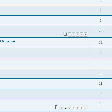
13
2
9
74
1
2
3
4
5
AXM papier.
12
0
5
3
11
0
90
1
3
4
5
6
7
…