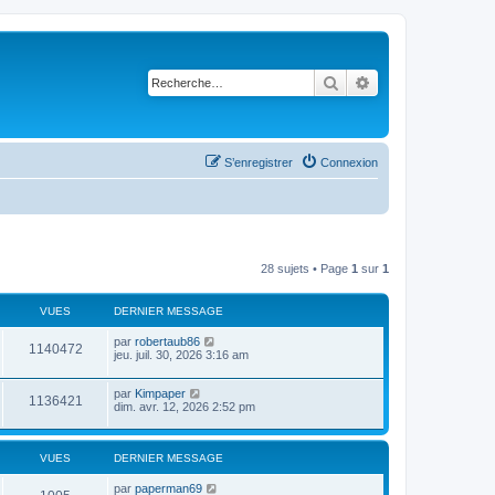
Rechercher
Recherche avancé
S’enregistrer
Connexion
28 sujets • Page
1
sur
1
VUES
DERNIER MESSAGE
par
robertaub86
1140472
jeu. juil. 30, 2026 3:16 am
par
Kimpaper
1136421
dim. avr. 12, 2026 2:52 pm
VUES
DERNIER MESSAGE
par
paperman69