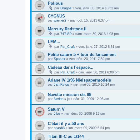
Polious
par
Dragos
»
ven. janv. 03, 2014 10:32 am
CYGNUS
par
warner2
»
mar. oct. 15, 2013 6:37 pm
Mercury Redstone II
par
747-SP
»
sam. mars 30, 2013 4:08 pm
LEM...
par
Pat_Craft
»
ven. janv. 27, 2012 6:51 pm
Petite saturn 5 + tour de lancement
par
Spacex
»
ven. déc. 23, 2011 7:59 pm
Cadeau dans l'espace...
par
Pat_Craft
»
dim. janv. 30, 2011 6:08 pm
Ariane IV 1/96 Nielspapermodels
par
Jan Kytop
»
mer. mai 05, 2010 10:24 pm
Navette mission sts 88
par
flavien
»
jeu. déc. 31, 2009 12:06 am
Saturn V
par
Jibo
»
mar. déc. 30, 2008 9:13 pm
C'était il y a 50 ans
par
atlas83
»
lun. mars 09, 2009 5:54 pm
Titan III-C au 1/144