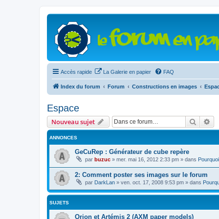
Accès rapide
La Galerie en papier
FAQ
Index du forum
Forum
Constructions en images
Espa
Espace
Recher
Re
Nouveau sujet
ANNONCES
GeCuRep : Générateur de cube repère
par
buzuc
»
mer. mai 16, 2012 2:33 pm
» dans
Pourquoi
2: Comment poster ses images sur le forum
par
DarkLan
»
ven. oct. 17, 2008 9:53 pm
» dans
Pourqu
SUJETS
Orion et Artémis 2 (AXM paper models)