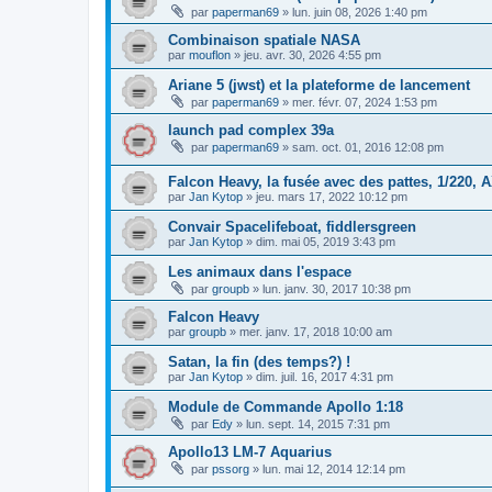
par
paperman69
»
lun. juin 08, 2026 1:40 pm
Combinaison spatiale NASA
par
mouflon
»
jeu. avr. 30, 2026 4:55 pm
Ariane 5 (jwst) et la plateforme de lancement
par
paperman69
»
mer. févr. 07, 2024 1:53 pm
launch pad complex 39a
par
paperman69
»
sam. oct. 01, 2016 12:08 pm
Falcon Heavy, la fusée avec des pattes, 1/220, 
par
Jan Kytop
»
jeu. mars 17, 2022 10:12 pm
Convair Spacelifeboat, fiddlersgreen
par
Jan Kytop
»
dim. mai 05, 2019 3:43 pm
Les animaux dans l'espace
par
groupb
»
lun. janv. 30, 2017 10:38 pm
Falcon Heavy
par
groupb
»
mer. janv. 17, 2018 10:00 am
Satan, la fin (des temps?) !
par
Jan Kytop
»
dim. juil. 16, 2017 4:31 pm
Module de Commande Apollo 1:18
par
Edy
»
lun. sept. 14, 2015 7:31 pm
Apollo13 LM-7 Aquarius
par
pssorg
»
lun. mai 12, 2014 12:14 pm