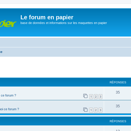
Le forum en papier
base de données et informations sur les maquettes en papier
ce
cher
cherche avancée
RÉPONSES
35
 ce forum ?
1
2
3
35
oi ce forum ?
1
2
3
RÉPONSES