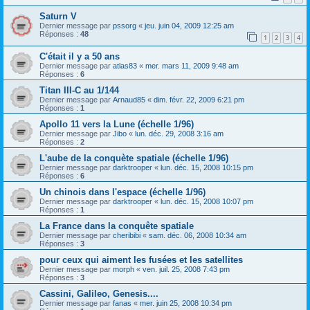
Saturn V
Dernier message par
pssorg
«
jeu. juin 04, 2009 12:25 am
Réponses :
48
1
2
3
4
C'était il y a 50 ans
Dernier message par
atlas83
«
mer. mars 11, 2009 9:48 am
Réponses :
6
Titan III-C au 1/144
Dernier message par
Arnaud85
«
dim. févr. 22, 2009 6:21 pm
Réponses :
1
Apollo 11 vers la Lune (échelle 1/96)
Dernier message par
Jibo
«
lun. déc. 29, 2008 3:16 am
Réponses :
2
L'aube de la conquète spatiale (échelle 1/96)
Dernier message par
darktrooper
«
lun. déc. 15, 2008 10:15 pm
Réponses :
6
Un chinois dans l'espace (échelle 1/96)
Dernier message par
darktrooper
«
lun. déc. 15, 2008 10:07 pm
Réponses :
1
La France dans la conquête spatiale
Dernier message par
cheribibi
«
sam. déc. 06, 2008 10:34 am
Réponses :
3
pour ceux qui aiment les fusées et les satellites
Dernier message par
morph
«
ven. juil. 25, 2008 7:43 pm
Réponses :
3
Cassini, Galileo, Genesis....
Dernier message par
fanas
«
mer. juin 25, 2008 10:34 pm