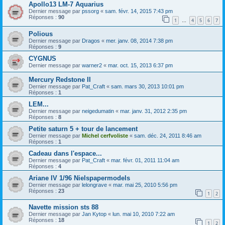
Apollo13 LM-7 Aquarius
Dernier message par
pssorg
«
sam. févr. 14, 2015 7:43 pm
Réponses :
90
1
4
5
6
7
…
Polious
Dernier message par
Dragos
«
mer. janv. 08, 2014 7:38 pm
Réponses :
9
CYGNUS
Dernier message par
warner2
«
mar. oct. 15, 2013 6:37 pm
Mercury Redstone II
Dernier message par
Pat_Craft
«
sam. mars 30, 2013 10:01 pm
Réponses :
1
LEM...
Dernier message par
neigedumatin
«
mar. janv. 31, 2012 2:35 pm
Réponses :
8
Petite saturn 5 + tour de lancement
Dernier message par
Michel cerfvoliste
«
sam. déc. 24, 2011 8:46 am
Réponses :
1
Cadeau dans l'espace...
Dernier message par
Pat_Craft
«
mar. févr. 01, 2011 11:04 am
Réponses :
4
Ariane IV 1/96 Nielspapermodels
Dernier message par
lelongrave
«
mar. mai 25, 2010 5:56 pm
Réponses :
23
1
2
Navette mission sts 88
Dernier message par
Jan Kytop
«
lun. mai 10, 2010 7:22 am
Réponses :
18
1
2