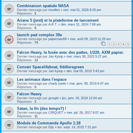
Combinaison spatiale NASA
Dernier message par
mouflon
«
ven. mai 01, 2026 8:25 pm
Réponses :
2
Ariane 5 (jwst) et la plateforme de lancement
Dernier message par
A.R.T.
«
dim. mars 31, 2024 7:08 am
Réponses :
9
launch pad complex 39a
Dernier message par
paperman69
«
mer. août 09, 2023 11:29 am
Réponses :
74
1
2
3
4
5
Falcon Heavy, la fusée avec des pattes, 1/220, AXM papier.
Dernier message par
Jan Kytop
«
mer. mars 30, 2022 5:27 pm
Réponses :
12
Convair Spacelifeboat, fiddlersgreen
Dernier message par
Jan Kytop
«
dim. mai 05, 2019 3:43 pm
Les animaux dans l'espace
Dernier message par
charly yanki
«
mar. janv. 08, 2019 6:47 am
Réponses :
5
Falcon Heavy
Dernier message par
groupb
«
jeu. janv. 18, 2018 12:04 am
Réponses :
3
Satan, la fin (des temps?) !
Dernier message par
CRIQUET
«
mer. juil. 26, 2017 8:07 am
Réponses :
11
Module de Commande Apollo 1:18
Dernier message par
Edy
«
lun. sept. 14, 2015 7:31 pm