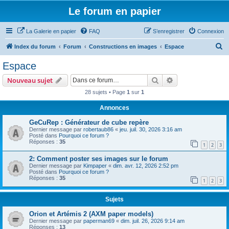
Le forum en papier
La Galerie en papier
FAQ
S’enregistrer
Connexion
R
Index du forum
Forum
Constructions en images
Espace
e
Espace
c
Rechercher
Recherche avanc
Nouveau sujet
h
28 sujets • Page
1
sur
1
e
Annonces
r
c
GeCuRep : Générateur de cube repère
Dernier message par
robertaub86
«
jeu. juil. 30, 2026 3:16 am
h
Posté dans
Pourquoi ce forum ?
Réponses :
35
e
1
2
3
r
2: Comment poster ses images sur le forum
Dernier message par
Kimpaper
«
dim. avr. 12, 2026 2:52 pm
Posté dans
Pourquoi ce forum ?
Réponses :
35
1
2
3
Sujets
Orion et Artémis 2 (AXM paper models)
Dernier message par
paperman69
«
dim. juil. 26, 2026 9:14 am
Réponses :
13