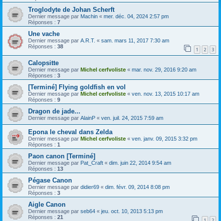
Troglodyte de Johan Scherft
Dernier message par
Machin
«
mer. déc. 04, 2024 2:57 pm
Réponses :
7
Une vache
Dernier message par
A.R.T.
«
sam. mars 11, 2017 7:30 am
Réponses :
38
1
2
3
Calopsitte
Dernier message par
Michel cerfvoliste
«
mar. nov. 29, 2016 9:20 am
Réponses :
3
[Terminé] Flying goldfish en vol
Dernier message par
Michel cerfvoliste
«
ven. nov. 13, 2015 10:17 am
Réponses :
9
Dragon de jade...
Dernier message par
AlainP
«
ven. juil. 24, 2015 7:59 am
Epona le cheval dans Zelda
Dernier message par
Michel cerfvoliste
«
ven. janv. 09, 2015 3:32 pm
Réponses :
1
Paon canon [Terminé]
Dernier message par
Pat_Craft
«
dim. juin 22, 2014 9:54 am
Réponses :
13
Pégase Canon
Dernier message par
didier69
«
dim. févr. 09, 2014 8:08 pm
Réponses :
3
Aigle Canon
Dernier message par
seb64
«
jeu. oct. 10, 2013 5:13 pm
Réponses :
21
1
2