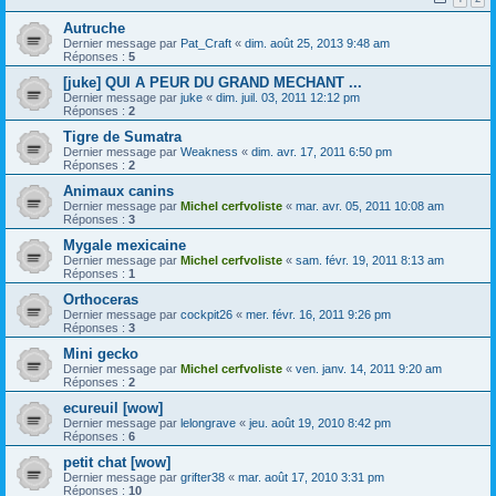
Autruche
Dernier message par
Pat_Craft
«
dim. août 25, 2013 9:48 am
Réponses :
5
[juke] QUI A PEUR DU GRAND MECHANT ...
Dernier message par
juke
«
dim. juil. 03, 2011 12:12 pm
Réponses :
2
Tigre de Sumatra
Dernier message par
Weakness
«
dim. avr. 17, 2011 6:50 pm
Réponses :
2
Animaux canins
Dernier message par
Michel cerfvoliste
«
mar. avr. 05, 2011 10:08 am
Réponses :
3
Mygale mexicaine
Dernier message par
Michel cerfvoliste
«
sam. févr. 19, 2011 8:13 am
Réponses :
1
Orthoceras
Dernier message par
cockpit26
«
mer. févr. 16, 2011 9:26 pm
Réponses :
3
Mini gecko
Dernier message par
Michel cerfvoliste
«
ven. janv. 14, 2011 9:20 am
Réponses :
2
ecureuil [wow]
Dernier message par
lelongrave
«
jeu. août 19, 2010 8:42 pm
Réponses :
6
petit chat [wow]
Dernier message par
grifter38
«
mar. août 17, 2010 3:31 pm
Réponses :
10