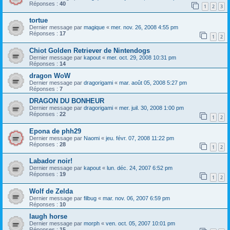
Réponses :
40
1
2
3
tortue
Dernier message par
magique
«
mer. nov. 26, 2008 4:55 pm
Réponses :
17
1
2
Chiot Golden Retriever de Nintendogs
Dernier message par
kapout
«
mer. oct. 29, 2008 10:31 pm
Réponses :
14
dragon WoW
Dernier message par
dragorigami
«
mar. août 05, 2008 5:27 pm
Réponses :
7
DRAGON DU BONHEUR
Dernier message par
dragorigami
«
mer. juil. 30, 2008 1:00 pm
Réponses :
22
1
2
Epona de phh29
Dernier message par
Naomi
«
jeu. févr. 07, 2008 11:22 pm
Réponses :
28
1
2
Labador noir!
Dernier message par
kapout
«
lun. déc. 24, 2007 6:52 pm
Réponses :
19
1
2
Wolf de Zelda
Dernier message par
filbug
«
mar. nov. 06, 2007 6:59 pm
Réponses :
10
laugh horse
Dernier message par
morph
«
ven. oct. 05, 2007 10:01 pm
Réponses :
15