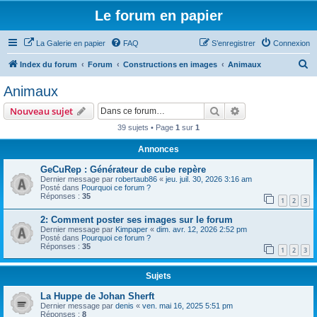
Le forum en papier
La Galerie en papier
FAQ
S’enregistrer
Connexion
R
Index du forum
Forum
Constructions en images
Animaux
e
Animaux
c
Rechercher
Recherche avanc
Nouveau sujet
h
39 sujets • Page
1
sur
1
e
Annonces
r
c
GeCuRep : Générateur de cube repère
Dernier message par
robertaub86
«
jeu. juil. 30, 2026 3:16 am
h
Posté dans
Pourquoi ce forum ?
Réponses :
35
e
1
2
3
r
2: Comment poster ses images sur le forum
Dernier message par
Kimpaper
«
dim. avr. 12, 2026 2:52 pm
Posté dans
Pourquoi ce forum ?
Réponses :
35
1
2
3
Sujets
La Huppe de Johan Sherft
Dernier message par
denis
«
ven. mai 16, 2025 5:51 pm
Réponses :
8