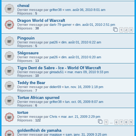
cheval
Dernier message par
grifter38
«
ven. août 06, 2010 8:01 am
Réponses :
5
Dragon World of Warcraft
Dernier message par
dark-79-gamer
«
dim. août 01, 2010 2:51 pm
Réponses :
38
1
2
3
Pingouin
Dernier message par
pat26
«
dim. août 01, 2010 6:22 am
Réponses :
5
Stégosaure
Dernier message par
pat26
«
dim. août 01, 2010 6:20 am
Réponses :
13
Tigre Dent de Sabre - Ice - World Of Warcraft
Dernier message par
gintadu51
«
mar. mars 09, 2010 9:33 pm
Réponses :
10
Teddy the Bear
Dernier message par
didier69
«
lun. nov. 16, 2009 1:18 pm
Réponses :
7
Tortue African spurred
Dernier message par
grifter38
«
lun. oct. 05, 2009 8:07 am
Réponses :
6
tortue
Dernier message par
Chris
«
mar. avr. 21, 2009 2:29 pm
Réponses :
122
1
6
7
8
9
…
goldenfhish de yamaha
Dernier message par
magique
«
sam. janv. 31, 2009 3:25 pm