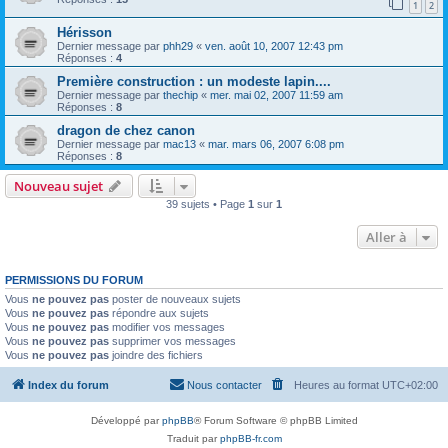
1
2
Hérisson
Dernier message par
phh29
«
ven. août 10, 2007 12:43 pm
Réponses :
4
Première construction : un modeste lapin....
Dernier message par
thechip
«
mer. mai 02, 2007 11:59 am
Réponses :
8
dragon de chez canon
Dernier message par
mac13
«
mar. mars 06, 2007 6:08 pm
Réponses :
8
Nouveau sujet
39 sujets • Page
1
sur
1
Aller à
PERMISSIONS DU FORUM
Vous
ne pouvez pas
poster de nouveaux sujets
Vous
ne pouvez pas
répondre aux sujets
Vous
ne pouvez pas
modifier vos messages
Vous
ne pouvez pas
supprimer vos messages
Vous
ne pouvez pas
joindre des fichiers
Index du forum
Nous contacter
Heures au format
UTC+02:00
Développé par
phpBB
® Forum Software © phpBB Limited
Traduit par
phpBB-fr.com