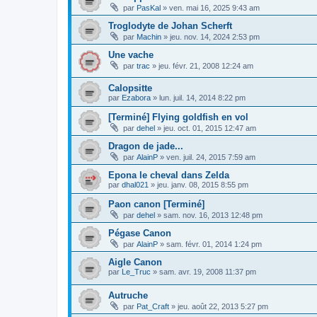
par
PasKal
»
ven. mai 16, 2025 9:43 am
Troglodyte de Johan Scherft
par
Machin
»
jeu. nov. 14, 2024 2:53 pm
Une vache
par
trac
»
jeu. févr. 21, 2008 12:24 am
Calopsitte
par
Ezabora
»
lun. juil. 14, 2014 8:22 pm
[Terminé] Flying goldfish en vol
par
dehel
»
jeu. oct. 01, 2015 12:47 am
Dragon de jade...
par
AlainP
»
ven. juil. 24, 2015 7:59 am
Epona le cheval dans Zelda
par
dhal021
»
jeu. janv. 08, 2015 8:55 pm
Paon canon [Terminé]
par
dehel
»
sam. nov. 16, 2013 12:48 pm
Pégase Canon
par
AlainP
»
sam. févr. 01, 2014 1:24 pm
Aigle Canon
par
Le_Truc
»
sam. avr. 19, 2008 11:37 pm
Autruche
par
Pat_Craft
»
jeu. août 22, 2013 5:27 pm