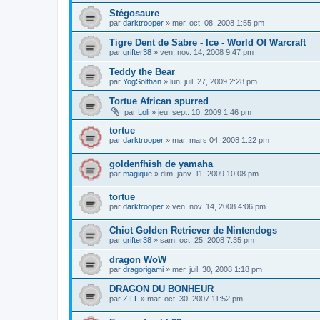
Stégosaure
par
darktrooper
»
mer. oct. 08, 2008 1:55 pm
Tigre Dent de Sabre - Ice - World Of Warcraft
par
grifter38
»
ven. nov. 14, 2008 9:47 pm
Teddy the Bear
par
YogSolthan
»
lun. juil. 27, 2009 2:28 pm
Tortue African spurred
par
Loli
»
jeu. sept. 10, 2009 1:46 pm
tortue
par
darktrooper
»
mar. mars 04, 2008 1:22 pm
goldenfhish de yamaha
par
magique
»
dim. janv. 11, 2009 10:08 pm
tortue
par
darktrooper
»
ven. nov. 14, 2008 4:06 pm
Chiot Golden Retriever de Nintendogs
par
grifter38
»
sam. oct. 25, 2008 7:35 pm
dragon WoW
par
dragorigami
»
mer. juil. 30, 2008 1:18 pm
DRAGON DU BONHEUR
par
ZILL
»
mar. oct. 30, 2007 11:52 pm