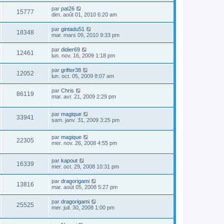
par
pat26
15777
dim. août 01, 2010 6:20 am
par
gintadu51
18348
mar. mars 09, 2010 9:33 pm
par
didier69
12461
lun. nov. 16, 2009 1:18 pm
par
grifter38
12052
lun. oct. 05, 2009 8:07 am
par
Chris
86119
mar. avr. 21, 2009 2:29 pm
par
magique
33941
sam. janv. 31, 2009 3:25 pm
par
magique
22305
mer. nov. 26, 2008 4:55 pm
par
kapout
16339
mer. oct. 29, 2008 10:31 pm
par
dragorigami
13816
mar. août 05, 2008 5:27 pm
par
dragorigami
25525
mer. juil. 30, 2008 1:00 pm