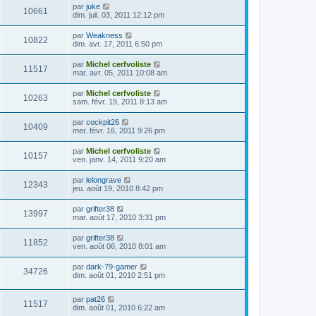
par
juke
10661
dim. juil. 03, 2011 12:12 pm
par
Weakness
10822
dim. avr. 17, 2011 6:50 pm
par
Michel cerfvoliste
11517
mar. avr. 05, 2011 10:08 am
par
Michel cerfvoliste
10263
sam. févr. 19, 2011 8:13 am
par
cockpit26
10409
mer. févr. 16, 2011 9:26 pm
par
Michel cerfvoliste
10157
ven. janv. 14, 2011 9:20 am
par
lelongrave
12343
jeu. août 19, 2010 8:42 pm
par
grifter38
13997
mar. août 17, 2010 3:31 pm
par
grifter38
11852
ven. août 06, 2010 8:01 am
par
dark-79-gamer
34726
dim. août 01, 2010 2:51 pm
par
pat26
11517
dim. août 01, 2010 6:22 am