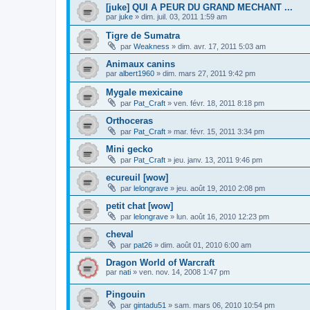
[juke] QUI A PEUR DU GRAND MECHANT ...
par
juke
»
dim. juil. 03, 2011 1:59 am
Tigre de Sumatra
par
Weakness
»
dim. avr. 17, 2011 5:03 am
Animaux canins
par
albert1960
»
dim. mars 27, 2011 9:42 pm
Mygale mexicaine
par
Pat_Craft
»
ven. févr. 18, 2011 8:18 pm
Orthoceras
par
Pat_Craft
»
mar. févr. 15, 2011 3:34 pm
Mini gecko
par
Pat_Craft
»
jeu. janv. 13, 2011 9:46 pm
ecureuil [wow]
par
lelongrave
»
jeu. août 19, 2010 2:08 pm
petit chat [wow]
par
lelongrave
»
lun. août 16, 2010 12:23 pm
cheval
par
pat26
»
dim. août 01, 2010 6:00 am
Dragon World of Warcraft
par
nati
»
ven. nov. 14, 2008 1:47 pm
Pingouin
par
gintadu51
»
sam. mars 06, 2010 10:54 pm