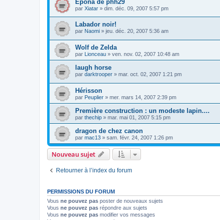
Epona de phh29
par
Xiatar
»
dim. déc. 09, 2007 5:57 pm
Labador noir!
par
Naomi
»
jeu. déc. 20, 2007 5:36 am
Wolf de Zelda
par
Lionceau
»
ven. nov. 02, 2007 10:48 am
laugh horse
par
darktrooper
»
mar. oct. 02, 2007 1:21 pm
Hérisson
par
Peuplier
»
mer. mars 14, 2007 2:39 pm
Première construction : un modeste lapin....
par
thechip
»
mar. mai 01, 2007 5:15 pm
dragon de chez canon
par
mac13
»
sam. févr. 24, 2007 1:26 pm
Nouveau sujet
Retourner à l’index du forum
PERMISSIONS DU FORUM
Vous
ne pouvez pas
poster de nouveaux sujets
Vous
ne pouvez pas
répondre aux sujets
Vous
ne pouvez pas
modifier vos messages