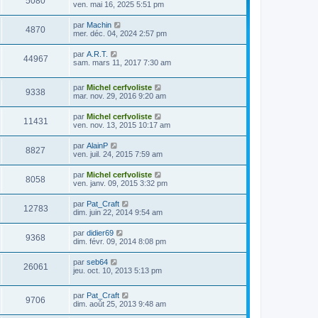
5080
ven. mai 16, 2025 5:51 pm
par
Machin
4870
mer. déc. 04, 2024 2:57 pm
par
A.R.T.
44967
sam. mars 11, 2017 7:30 am
par
Michel cerfvoliste
9338
mar. nov. 29, 2016 9:20 am
par
Michel cerfvoliste
11431
ven. nov. 13, 2015 10:17 am
par
AlainP
8827
ven. juil. 24, 2015 7:59 am
par
Michel cerfvoliste
8058
ven. janv. 09, 2015 3:32 pm
par
Pat_Craft
12783
dim. juin 22, 2014 9:54 am
par
didier69
9368
dim. févr. 09, 2014 8:08 pm
par
seb64
26061
jeu. oct. 10, 2013 5:13 pm
par
Pat_Craft
9706
dim. août 25, 2013 9:48 am