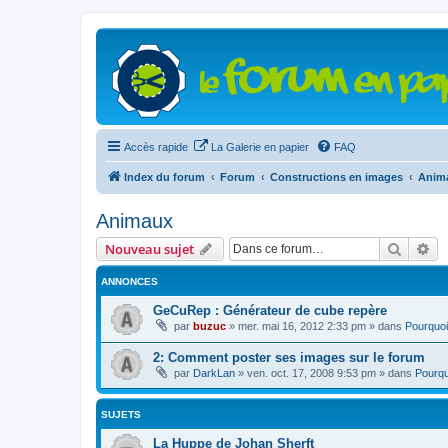
Accès rapide
La Galerie en papier
FAQ
Index du forum
Forum
Constructions en images
Anim
Animaux
Recher
Re
Nouveau sujet
ANNONCES
GeCuRep : Générateur de cube repère
par
buzuc
»
mer. mai 16, 2012 2:33 pm
» dans
Pourquoi
2: Comment poster ses images sur le forum
par
DarkLan
»
ven. oct. 17, 2008 9:53 pm
» dans
Pourqu
SUJETS
La Huppe de Johan Sherft