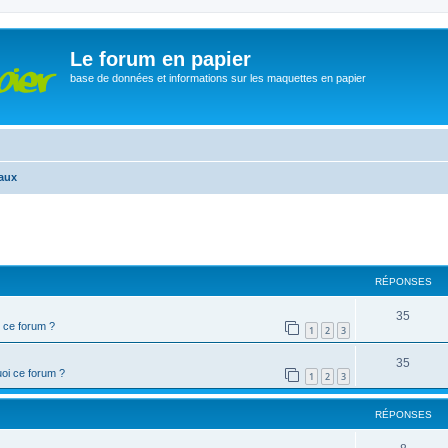
Le forum en papier
base de données et informations sur les maquettes en papier
aux
cher
cherche avancée
RÉPONSES
35
 ce forum ?
1
2
3
35
oi ce forum ?
1
2
3
RÉPONSES