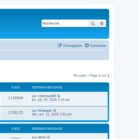
Rechercher
Recherche avancé
S’enregistrer
Connexion
39 sujets • Page
1
sur
1
VUES
DERNIER MESSAGE
par
robertaub86
1139948
jeu. juil. 30, 2026 3:16 am
par
Kimpaper
1136125
dim. avr. 12, 2026 2:52 pm
VUES
DERNIER MESSAGE
par
denis