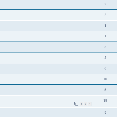
2
2
3
1
3
2
6
10
5
38
1
2
3
5