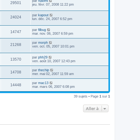
par
Naomi
29501
jeu. févr. 07, 2008 11:22 pm
par
kapout
24024
lun. déc. 24, 2007 6:52 pm
par
filbug
14747
mar. nov. 06, 2007 6:59 pm
par
morph
21268
ven. oct. 05, 2007 10:01 pm
par
phh29
13570
ven. août 10, 2007 12:43 pm
par
thechip
14708
mer. mai 02, 2007 11:59 am
par
mac13
14448
mar. mars 06, 2007 6:08 pm
39 sujets • Page
1
sur
1
Aller à