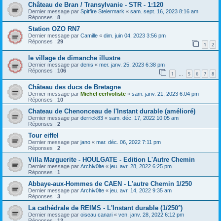
Château de Bran / Transylvanie - STR - 1:120
Dernier message par
Spitfire Steiermark
«
sam. sept. 16, 2023 8:16 am
Réponses :
8
Station OZO RN7
Dernier message par
Camille
«
dim. juin 04, 2023 3:56 pm
Réponses :
29
1
2
le village de dimanche illustre
Dernier message par
denis
«
mer. janv. 25, 2023 6:38 pm
Réponses :
106
1
5
6
7
8
…
Château des ducs de Bretagne
Dernier message par
Michel cerfvoliste
«
sam. janv. 21, 2023 6:04 pm
Réponses :
10
Chateau de Chenonceau de l'Instant durable (amélioré)
Dernier message par
derrick83
«
sam. déc. 17, 2022 10:05 am
Réponses :
2
Tour eiffel
Dernier message par
jano
«
mar. déc. 06, 2022 7:11 pm
Réponses :
2
Villa Marguerite - HOULGATE - Edition L'Autre Chemin
Dernier message par
Archiv0lte
«
jeu. avr. 28, 2022 6:25 pm
Réponses :
1
Abbaye-aux-Hommes de CAEN - L'autre Chemin 1/250
Dernier message par
Archiv0lte
«
jeu. avr. 14, 2022 9:35 am
Réponses :
3
La cathédrale de REIMS - L'Instant durable (1/250°)
Dernier message par
oiseau canari
«
ven. janv. 28, 2022 6:12 pm
Réponses :
12