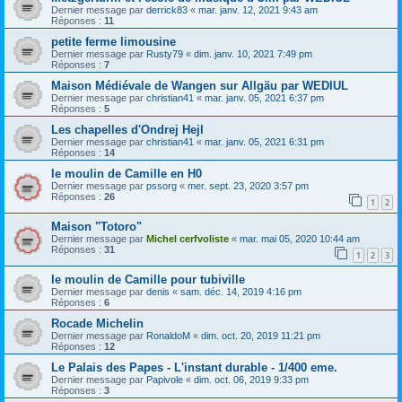
Dernier message par
derrick83
«
mar. janv. 12, 2021 9:43 am
Réponses :
11
petite ferme limousine
Dernier message par
Rusty79
«
dim. janv. 10, 2021 7:49 pm
Réponses :
7
Maison Médiévale de Wangen sur Allgäu par WEDIUL
Dernier message par
christian41
«
mar. janv. 05, 2021 6:37 pm
Réponses :
5
Les chapelles d'Ondrej Hejl
Dernier message par
christian41
«
mar. janv. 05, 2021 6:31 pm
Réponses :
14
le moulin de Camille en H0
Dernier message par
pssorg
«
mer. sept. 23, 2020 3:57 pm
Réponses :
26
1
2
Maison "Totoro"
Dernier message par
Michel cerfvoliste
«
mar. mai 05, 2020 10:44 am
Réponses :
31
1
2
3
le moulin de Camille pour tubiville
Dernier message par
denis
«
sam. déc. 14, 2019 4:16 pm
Réponses :
6
Rocade Michelin
Dernier message par
RonaldoM
«
dim. oct. 20, 2019 11:21 pm
Réponses :
12
Le Palais des Papes - L'instant durable - 1/400 eme.
Dernier message par
Papivole
«
dim. oct. 06, 2019 9:33 pm
Réponses :
3