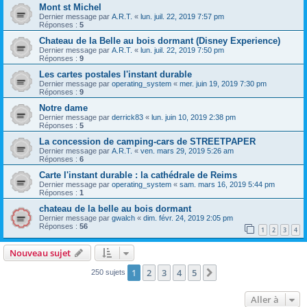
Mont st Michel
Dernier message par
A.R.T.
«
lun. juil. 22, 2019 7:57 pm
Réponses :
5
Chateau de la Belle au bois dormant (Disney Experience)
Dernier message par
A.R.T.
«
lun. juil. 22, 2019 7:50 pm
Réponses :
9
Les cartes postales l'instant durable
Dernier message par
operating_system
«
mer. juin 19, 2019 7:30 pm
Réponses :
9
Notre dame
Dernier message par
derrick83
«
lun. juin 10, 2019 2:38 pm
Réponses :
5
La concession de camping-cars de STREETPAPER
Dernier message par
A.R.T.
«
ven. mars 29, 2019 5:26 am
Réponses :
6
Carte l'instant durable : la cathédrale de Reims
Dernier message par
operating_system
«
sam. mars 16, 2019 5:44 pm
Réponses :
1
chateau de la belle au bois dormant
Dernier message par
gwalch
«
dim. févr. 24, 2019 2:05 pm
Réponses :
56
1
2
3
4
Nouveau sujet
1
2
3
4
5
Suivante
250 sujets
Aller à