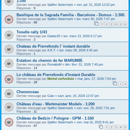
1:100
Dernier message par
Spitfire Steiermark
«
ven. juil. 31, 2026 12:02 pm
Réponses :
9
Basilique de la Sagrada Familia - Barcelone - Domus - 1:300.
Dernier message par
Spitfire Steiermark
«
lun. mars 30, 2026 7:47 am
Réponses :
86
1
2
3
4
5
6
Tonelle rally 1/43
Dernier message par
Dadas28
«
lun. mars 23, 2026 6:17 pm
Réponses :
3
Chateau de Pierrefonds l' instant durable
Dernier message par
A.R.T.
«
lun. mars 09, 2026 4:42 am
Réponses :
1
Estation du chemin de fer MARUMBÍ.
Dernier message par
RonaldoM
«
dim. févr. 01, 2026 7:45 pm
Réponses :
14
Le château de Pierrefonds d'Instant Durable
Dernier message par
Michel cerfvoliste
«
mar. janv. 27, 2026 7:04 pm
Réponses :
28
1
2
Chenonceau
Dernier message par
Gato
«
sam. janv. 24, 2026 12:07 pm
Château d'eau - Werkmeister Models - 1:200
Dernier message par
Spitfire Steiermark
«
ven. nov. 28, 2025 7:51 am
Réponses :
11
Château de Bedzin / Pologne - GPM - 1:160
Dernier message par
Spitfire Steiermark
«
ven. mai 16, 2025 8:41 am
Réponses :
67
1
2
3
4
5