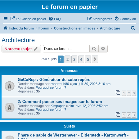
Le forum en papier
La Galerie en papier
FAQ
S’enregistrer
Connexion
R
Index du forum
Forum
Constructions en images
Architecture
e
Architecture
c
Rechercher
Recherche avanc
Nouveau sujet
h
e
1
2
3
4
5
Suivante
250 sujets
r
Annonces
c
GeCuRep : Générateur de cube repère
h
Dernier message par
robertaub86
«
jeu. juil. 30, 2026 3:16 am
Posté dans
Pourquoi ce forum ?
e
Réponses :
35
1
2
3
r
2: Comment poster ses images sur le forum
Dernier message par
Kimpaper
«
dim. avr. 12, 2026 2:52 pm
Posté dans
Pourquoi ce forum ?
Réponses :
35
1
2
3
Sujets
Phare de sable de Westerhever - Eiderstedt - Kartonwerft -