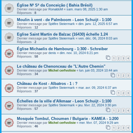
Église Nª Sª da Conceição ( Bahia Brésil)
Dernier message par
RonaldoM
«
sam. mars 08, 2025 1:30 am
Réponses :
8
Moulin à vent - de Palmboom - Leon Schuijt - 1:100
Dernier message par
Spitfire Steiermark
«
dim. janv. 12, 2025 6:57 am
Réponses :
12
Eglise Saint Martin de Balzac (16430) échelle 1.24
Dernier message par
Spitfire Steiermark
«
ven. déc. 06, 2024 8:03 am
Réponses :
2
Église Michaelis de Hambourg - 1:300 - Schreiber
Dernier message par
denis
«
dim. nov. 10, 2024 6:21 pm
Réponses :
58
1
2
3
4
Le château de Chenonceau de "L'Autre Chemin"
Dernier message par
Michel cerfvoliste
«
lun. juin 03, 2024 10:44 am
Réponses :
34
1
2
3
Château de Kost - Albatros - 1 : ?
Dernier message par
Spitfire Steiermark
«
mar. avr. 09, 2024 6:37 am
Réponses :
37
1
2
3
Échelles de la ville d'Alkmaar - Leon Schuijt - 1:100
Dernier message par
Spitfire Steiermark
«
jeu. févr. 22, 2024 3:30 pm
Réponses :
57
1
2
3
4
Mosquée Tombul, Choumen / Bulgarie - KAMEA - 1:200
Dernier message par
Michel cerfvoliste
«
mer. févr. 07, 2024 9:29 am
Réponses :
46
1
2
3
4