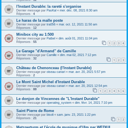
l'Instant Durable: la rareté s'organise
Dernier message par
PasKal
«
mer. déc. 08, 2021 8:30 am
Réponses :
4
Le haras de la malle poste
Dernier message par
tra056
«
mar. oct. 12, 2021 11:50 am
Réponses :
12
Minibox city au 1:500
Dernier message par
Patbel
«
dim. août 01, 2021 11:04 pm
Réponses :
55
1
2
3
4
Le Garage "d'Armand" de Camille
Dernier message par
Camille
«
dim. mai 02, 2021 7:12 pm
Réponses :
32
1
2
3
Château de Chenonceau (l'Instant Durable)
Dernier message par
oiseau canari
«
mar. avr. 20, 2021 5:57 pm
Réponses :
2
Le Mont Saint Michel d'Instant Durable
Dernier message par
oiseau canari
«
mar. avr. 20, 2021 12:54 pm
Réponses :
88
1
2
3
4
5
6
Le donjon de Vincennes de "L'Instant Durable"
Dernier message par
operating_system
«
dim. févr. 14, 2021 7:10 pm
Saint Pierre de Rome
Dernier message par
bisoli
«
sam. janv. 23, 2021 1:22 pm
Réponses :
21
1
2
Metzgerturm et l'école de musique d'Ulm par WEDIUL