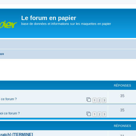
Le forum en papier
base de données et informations sur les maquettes en papier
aux
cher
cherche avancée
RÉPONSES
35
 ce forum ?
1
2
3
35
oi ce forum ?
1
2
3
RÉPONSES
scratch) [TERMINE]