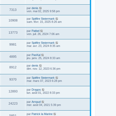
par
denis
7313
ven. mai 02, 2025 9:58 pm
par
Spitfire Steiermark
10908
sam. févr. 15, 2025 8:26 am
par
Patbel
13773
ven. juil. 26, 2024 7:06 am
par
Spitfire Steiermark
9981
mar. avr. 23, 2024 8:35 am
par
PasKal
4895
jeu. janv. 25, 2024 8:33 am
par
denis
8912
dim. nov. 12, 2023 6:36 pm
par
Spitfire Steiermark
9370
mar. mars 07, 2023 6:28 pm
par
Dragos
12893
lun. août 01, 2022 8:33 pm
par
Arnaud
24223
mer. août 04, 2021 5:39 pm
par
Patrick la Marine
5851