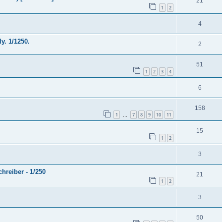
21
1
2
4
y. 1/1250.
2
51
1
2
3
4
6
158
1
7
8
9
10
11
…
15
1
2
3
hreiber - 1/250
21
1
2
3
50