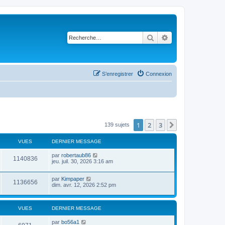
Rechercher
Recherche avancé
S’enregistrer
Connexion
1
2
3
Suivante
139 sujets
VUES
DERNIER MESSAGE
par
robertaub86
1140836
jeu. juil. 30, 2026 3:16 am
par
Kimpaper
1136656
dim. avr. 12, 2026 2:52 pm
VUES
DERNIER MESSAGE
par
bo56a1