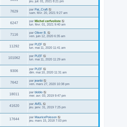
jeu. juil. 01, 2021 8:21 pm
par
Pat_Craft
7629
sam. févr. 20, 2021 9:27 am
par
Michel cerfvoliste
6247
lun. févr. 01, 2021 9:40 am
par
Oliver B.
7116
ven. juin 12, 2020 6:35 am
par
PLEF
11292
lun. mai 11, 2020 11:41 am
par
PLEF
101062
lun. mai 11, 2020 11:29 am
par
PLEF
9306
dim. mai 10, 2020 11:31 am
par
jeanbi
7642
ven. mars 27, 2020 10:38 pm
par
bloblo
18011
mer. avr. 03, 2019 9:47 pm
par
AVEL
41620
jeu. janv. 31, 2019 7:25 pm
par
MauricePoisson
17644
jeu. mars 15, 2018 7:03 pm