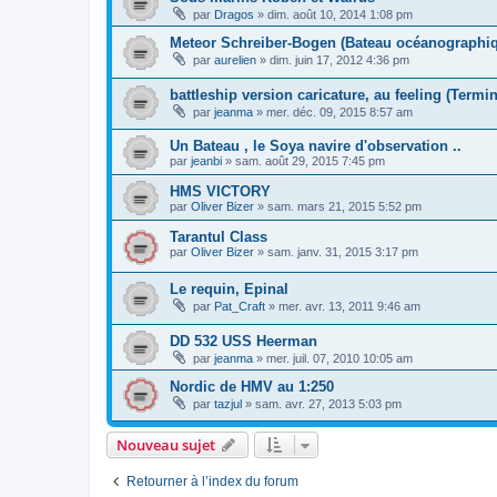
par
Dragos
»
dim. août 10, 2014 1:08 pm
Meteor Schreiber-Bogen (Bateau océanographi
par
aurelien
»
dim. juin 17, 2012 4:36 pm
battleship version caricature, au feeling (Termin
par
jeanma
»
mer. déc. 09, 2015 8:57 am
Un Bateau , le Soya navire d'observation ..
par
jeanbi
»
sam. août 29, 2015 7:45 pm
HMS VICTORY
par
Oliver Bizer
»
sam. mars 21, 2015 5:52 pm
Tarantul Class
par
Oliver Bizer
»
sam. janv. 31, 2015 3:17 pm
Le requin, Epinal
par
Pat_Craft
»
mer. avr. 13, 2011 9:46 am
DD 532 USS Heerman
par
jeanma
»
mer. juil. 07, 2010 10:05 am
Nordic de HMV au 1:250
par
tazjul
»
sam. avr. 27, 2013 5:03 pm
Nouveau sujet
Retourner à l’index du forum