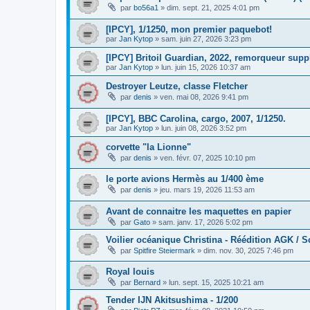
par
bo56a1
»
dim. sept. 21, 2025 4:01 pm
[IPCY], 1/1250, mon premier paquebot!
par
Jan Kytop
»
sam. juin 27, 2026 3:23 pm
[IPCY] Britoil Guardian, 2022, remorqueur suppl
par
Jan Kytop
»
lun. juin 15, 2026 10:37 am
Destroyer Leutze, classe Fletcher
par
denis
»
ven. mai 08, 2026 9:41 pm
[IPCY], BBC Carolina, cargo, 2007, 1/1250.
par
Jan Kytop
»
lun. juin 08, 2026 3:52 pm
corvette "la Lionne"
par
denis
»
ven. févr. 07, 2025 10:10 pm
le porte avions Hermès au 1/400 ème
par
denis
»
jeu. mars 19, 2026 11:53 am
Avant de connaitre les maquettes en papier
par
Gato
»
sam. janv. 17, 2026 5:02 pm
Voilier océanique Christina - Réédition AGK / Sc
par
Spitfire Steiermark
»
dim. nov. 30, 2025 7:46 pm
Royal louis
par
Bernard
»
lun. sept. 15, 2025 10:21 am
Tender IJN Akitsushima - 1/200