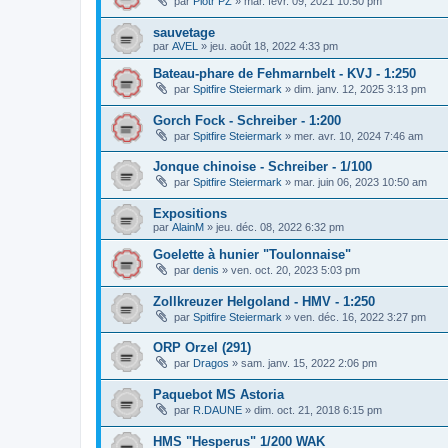
par
Piotr PZ
»
mar. févr. 09, 2021 10:50 pm
sauvetage
par
AVEL
»
jeu. août 18, 2022 4:33 pm
Bateau-phare de Fehmarnbelt - KVJ - 1:250
par
Spitfire Steiermark
»
dim. janv. 12, 2025 3:13 pm
Gorch Fock - Schreiber - 1:200
par
Spitfire Steiermark
»
mer. avr. 10, 2024 7:46 am
Jonque chinoise - Schreiber - 1/100
par
Spitfire Steiermark
»
mar. juin 06, 2023 10:50 am
Expositions
par
AlainM
»
jeu. déc. 08, 2022 6:32 pm
Goelette à hunier "Toulonnaise"
par
denis
»
ven. oct. 20, 2023 5:03 pm
Zollkreuzer Helgoland - HMV - 1:250
par
Spitfire Steiermark
»
ven. déc. 16, 2022 3:27 pm
ORP Orzel (291)
par
Dragos
»
sam. janv. 15, 2022 2:06 pm
Paquebot MS Astoria
par
R.DAUNE
»
dim. oct. 21, 2018 6:15 pm
HMS "Hesperus" 1/200 WAK