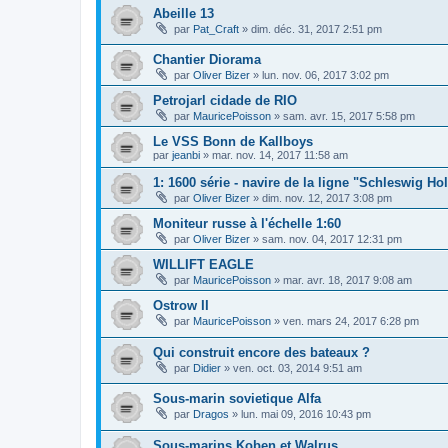
Abeille 13
par
Pat_Craft
»
dim. déc. 31, 2017 2:51 pm
Chantier Diorama
par
Oliver Bizer
»
lun. nov. 06, 2017 3:02 pm
Petrojarl cidade de RIO
par
MauricePoisson
»
sam. avr. 15, 2017 5:58 pm
Le VSS Bonn de Kallboys
par
jeanbi
»
mar. nov. 14, 2017 11:58 am
1: 1600 série - navire de la ligne "Schleswig Hol
par
Oliver Bizer
»
dim. nov. 12, 2017 3:08 pm
Moniteur russe à l'échelle 1:60
par
Oliver Bizer
»
sam. nov. 04, 2017 12:31 pm
WILLIFT EAGLE
par
MauricePoisson
»
mar. avr. 18, 2017 9:08 am
Ostrow II
par
MauricePoisson
»
ven. mars 24, 2017 6:28 pm
Qui construit encore des bateaux ?
par
Didier
»
ven. oct. 03, 2014 9:51 am
Sous-marin sovietique Alfa
par
Dragos
»
lun. mai 09, 2016 10:43 pm
Sous-marins Koben et Walrus