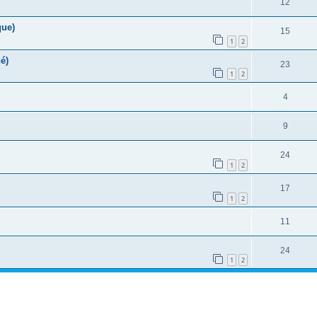
12
que)
15
1
2
é)
23
1
2
4
9
24
1
2
17
1
2
11
24
1
2