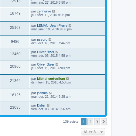
12913
mer. avr. 27, 2016 8:50 pm
par
zenhervé
18749
jeu. févr. 11, 2016 9:08 pm
par
LEMAN_Jean-Pierre
25167
mar. janv. 19, 2016 9:06 pm
par
pssorg
9486
dim. oct. 18, 2015 7:44 pm
par
Oliver Bizer
13460
ven. avr. 03, 2015 4:58 pm
par
Oliver Bizer
20966
jeu. févr. 19, 2015 6:00 pm
par
Michel cerfvoliste
21364
dim. févr. 15, 2015 4:53 pm
par
jeanma
16125
mar. oct. 21, 2014 9:28 am
par
Didier
23035
ven. oct. 03, 2014 9:56 am
1
2
3
Suivante
139 sujets
Aller à