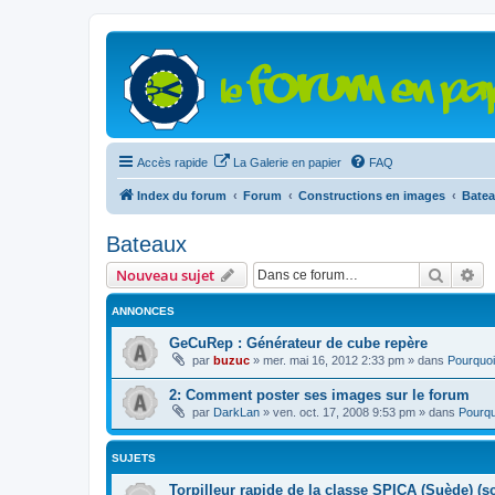
Accès rapide
La Galerie en papier
FAQ
Index du forum
Forum
Constructions en images
Bate
Bateaux
Recher
Re
Nouveau sujet
ANNONCES
GeCuRep : Générateur de cube repère
par
buzuc
»
mer. mai 16, 2012 2:33 pm
» dans
Pourquoi
2: Comment poster ses images sur le forum
par
DarkLan
»
ven. oct. 17, 2008 9:53 pm
» dans
Pourqu
SUJETS
Torpilleur rapide de la classe SPICA (Suède) (