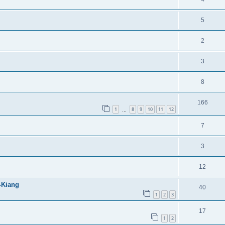
5
2
3
8
166
1
8
9
10
11
12
…
7
3
12
-Kiang
40
1
2
3
17
1
2