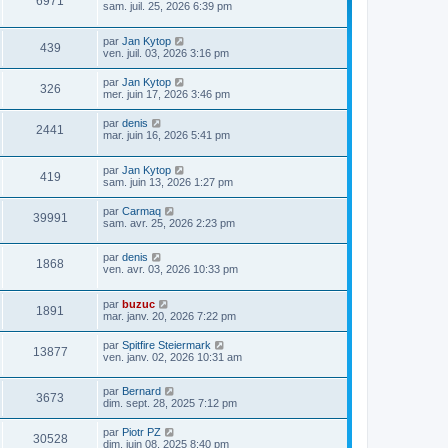
6971
sam. juil. 25, 2026 6:39 pm
par
Jan Kytop
439
ven. juil. 03, 2026 3:16 pm
par
Jan Kytop
326
mer. juin 17, 2026 3:46 pm
par
denis
2441
mar. juin 16, 2026 5:41 pm
par
Jan Kytop
419
sam. juin 13, 2026 1:27 pm
par
Carmaq
39991
sam. avr. 25, 2026 2:23 pm
par
denis
1868
ven. avr. 03, 2026 10:33 pm
par
buzuc
1891
mar. janv. 20, 2026 7:22 pm
par
Spitfire Steiermark
13877
ven. janv. 02, 2026 10:31 am
par
Bernard
3673
dim. sept. 28, 2025 7:12 pm
par
Piotr PZ
30528
dim. juin 08, 2025 8:40 pm