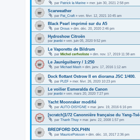
par
Patrick la Marine
»
mer. juin 30, 2021 2:58 pm
Scarweather
par
Pat_Craft
»
ven. févr. 12, 2021 10:45 am
Black Pearl imprimé sur du A5
par
Drous
»
dim. déc. 20, 2020 2:46 pm
Hydroshow Citroën
par
jeanbi
»
ven. juin 05, 2020 9:52 pm
Le Vaporetto de Bildrum
par
Michel cerfvoliste
»
dim. nov. 17, 2019 11:38 am
Le Jauréguiberry / 1:250
par
Michael Mash
»
dim. janv. 17, 2016 1:12 am
Dock flottant Ostrow II en diorama JSC 1/400.
par
PLEF
»
mer. févr. 26, 2020 10:23 pm
Le voilier Esmeralda de Canon
par
jeanbi
»
ven. mars 20, 2020 7:27 pm
Yacht Moonraker modifié
par
AUTO-DISYGNE
»
mar. janv. 19, 2016 6:16 pm
[scratch]1/72 Canonnière française du Yang-Tsé
par
Thanh Thuy
»
mar. janv. 22, 2008 1:57 pm
BREDFORD DOLPHIN
par
MauricePoisson
»
dim. déc. 10, 2017 2:36 pm