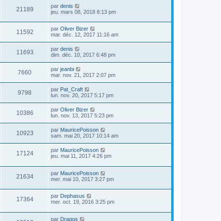
par
denis
21189
jeu. mars 08, 2018 8:13 pm
par
Oliver Bizer
11592
mar. déc. 12, 2017 11:16 am
par
denis
11693
dim. déc. 10, 2017 6:48 pm
par
jeanbi
7660
mar. nov. 21, 2017 2:07 pm
par
Pat_Craft
9798
lun. nov. 20, 2017 5:17 pm
par
Oliver Bizer
10386
lun. nov. 13, 2017 5:23 pm
par
MauricePoisson
10923
sam. mai 20, 2017 10:14 am
par
MauricePoisson
17124
jeu. mai 11, 2017 4:26 pm
par
MauricePoisson
21634
mer. mai 10, 2017 3:27 pm
par
Dephasus
17364
mer. oct. 19, 2016 3:25 pm
par
Dragos