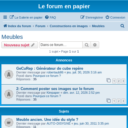
Le forum en papier
La Galerie en papier
FAQ
S’enregistrer
Connexion
R
Index du forum
Forum
Constructions en images
Meubles
e
Meubles
c
Rechercher
Recherche avanc
Nouveau sujet
h
1 sujet • Page
1
sur
1
e
Annonces
r
c
GeCuRep : Générateur de cube repère
Dernier message par
robertaub86
«
jeu. juil. 30, 2026 3:16 am
h
Posté dans
Pourquoi ce forum ?
Réponses :
35
e
1
2
3
r
2: Comment poster ses images sur le forum
Dernier message par
Kimpaper
«
dim. avr. 12, 2026 2:52 pm
Posté dans
Pourquoi ce forum ?
Réponses :
35
1
2
3
Sujets
Meuble ancien. Une idée du style ?
Dernier message par
AUTO-DISYGNE
«
jeu. juin 30, 2011 3:35 pm
Réponses :
11