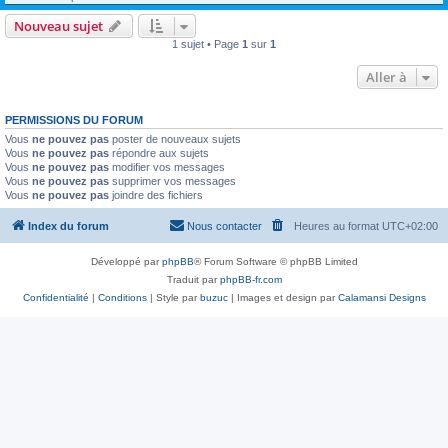
Nouveau sujet
1 sujet • Page
1
sur
1
Aller à
PERMISSIONS DU FORUM
Vous
ne pouvez pas
poster de nouveaux sujets
Vous
ne pouvez pas
répondre aux sujets
Vous
ne pouvez pas
modifier vos messages
Vous
ne pouvez pas
supprimer vos messages
Vous
ne pouvez pas
joindre des fichiers
Index du forum
Nous contacter
Heures au format
UTC+02:00
Développé par
phpBB
® Forum Software © phpBB Limited
Traduit par
phpBB-fr.com
Confidentialité
|
Conditions
| Style par
buzuc
| Images et design par
Calamansi Designs