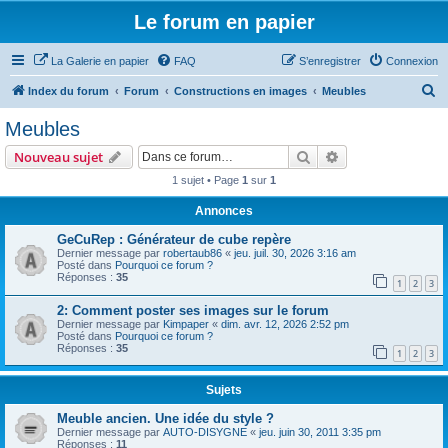
Le forum en papier
La Galerie en papier
FAQ
S’enregistrer
Connexion
R
Index du forum
Forum
Constructions en images
Meubles
e
Meubles
c
Rechercher
Recherche avanc
Nouveau sujet
h
1 sujet • Page
1
sur
1
e
Annonces
r
c
GeCuRep : Générateur de cube repère
Dernier message par
robertaub86
«
jeu. juil. 30, 2026 3:16 am
h
Posté dans
Pourquoi ce forum ?
Réponses :
35
e
1
2
3
r
2: Comment poster ses images sur le forum
Dernier message par
Kimpaper
«
dim. avr. 12, 2026 2:52 pm
Posté dans
Pourquoi ce forum ?
Réponses :
35
1
2
3
Sujets
Meuble ancien. Une idée du style ?
Dernier message par
AUTO-DISYGNE
«
jeu. juin 30, 2011 3:35 pm
Réponses :
11