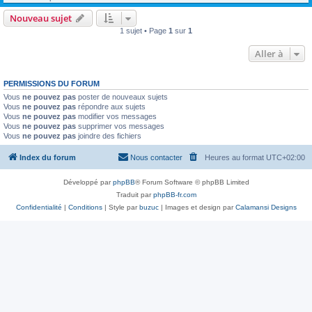
Nouveau sujet
1 sujet • Page
1
sur
1
Aller à
PERMISSIONS DU FORUM
Vous
ne pouvez pas
poster de nouveaux sujets
Vous
ne pouvez pas
répondre aux sujets
Vous
ne pouvez pas
modifier vos messages
Vous
ne pouvez pas
supprimer vos messages
Vous
ne pouvez pas
joindre des fichiers
Index du forum
Nous contacter
Heures au format
UTC+02:00
Développé par
phpBB
® Forum Software © phpBB Limited
Traduit par
phpBB-fr.com
Confidentialité
|
Conditions
| Style par
buzuc
| Images et design par
Calamansi Designs