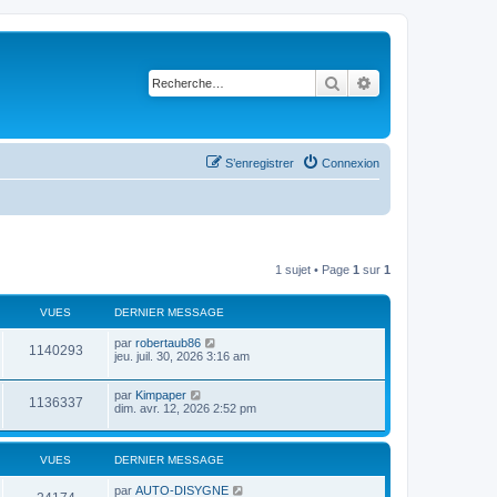
Rechercher
Recherche avancé
S’enregistrer
Connexion
1 sujet • Page
1
sur
1
VUES
DERNIER MESSAGE
par
robertaub86
1140293
jeu. juil. 30, 2026 3:16 am
par
Kimpaper
1136337
dim. avr. 12, 2026 2:52 pm
VUES
DERNIER MESSAGE
par
AUTO-DISYGNE