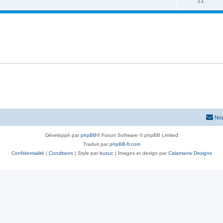
11
Nou
Développé par
phpBB
® Forum Software © phpBB Limited
Traduit par
phpBB-fr.com
Confidentialité
|
Conditions
| Style par
buzuc
| Images et design par
Calamansi Designs