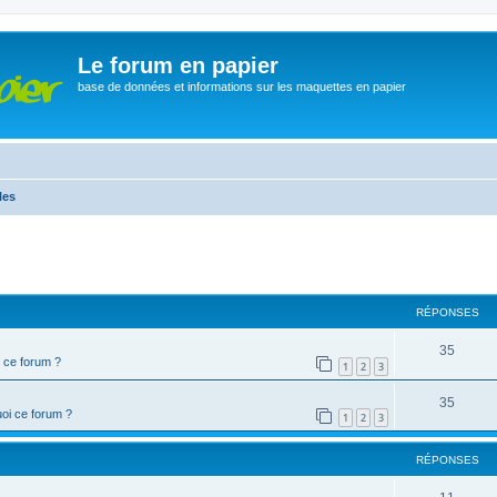
Le forum en papier
base de données et informations sur les maquettes en papier
les
cher
cherche avancée
RÉPONSES
35
 ce forum ?
1
2
3
35
oi ce forum ?
1
2
3
RÉPONSES