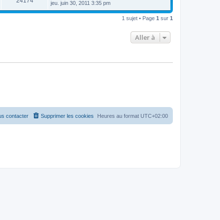
24174
jeu. juin 30, 2011 3:35 pm
1 sujet • Page
1
sur
1
Aller à
s contacter
Supprimer les cookies
Heures au format
UTC+02:00