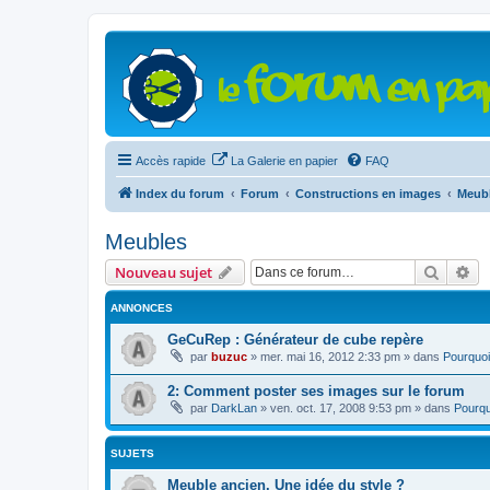
Accès rapide
La Galerie en papier
FAQ
Index du forum
Forum
Constructions en images
Meub
Meubles
Recher
Re
Nouveau sujet
ANNONCES
GeCuRep : Générateur de cube repère
par
buzuc
»
mer. mai 16, 2012 2:33 pm
» dans
Pourquoi
2: Comment poster ses images sur le forum
par
DarkLan
»
ven. oct. 17, 2008 9:53 pm
» dans
Pourqu
SUJETS
Meuble ancien. Une idée du style ?