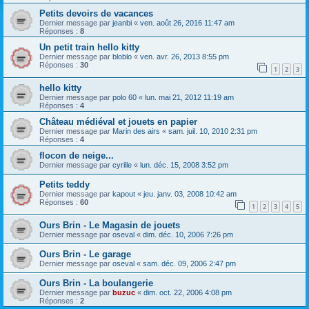
Petits devoirs de vacances
Dernier message par
jeanbi
«
ven. août 26, 2016 11:47 am
Réponses :
8
Un petit train hello kitty
Dernier message par
bloblo
«
ven. avr. 26, 2013 8:55 pm
Réponses :
30
1
2
3
hello kitty
Dernier message par
polo 60
«
lun. mai 21, 2012 11:19 am
Réponses :
4
Château médiéval et jouets en papier
Dernier message par
Marin des airs
«
sam. juil. 10, 2010 2:31 pm
Réponses :
4
flocon de neige...
Dernier message par
cyrille
«
lun. déc. 15, 2008 3:52 pm
Petits teddy
Dernier message par
kapout
«
jeu. janv. 03, 2008 10:42 am
Réponses :
60
1
2
3
4
5
Ours Brin - Le Magasin de jouets
Dernier message par
oseval
«
dim. déc. 10, 2006 7:26 pm
Ours Brin - Le garage
Dernier message par
oseval
«
sam. déc. 09, 2006 2:47 pm
Ours Brin - La boulangerie
Dernier message par
buzuc
«
dim. oct. 22, 2006 4:08 pm
Réponses :
2