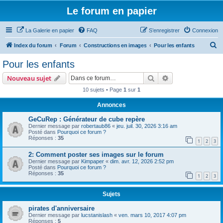
Le forum en papier
La Galerie en papier
FAQ
S’enregistrer
Connexion
R
Index du forum
Forum
Constructions en images
Pour les enfants
e
Pour les enfants
c
Rechercher
Recherche avanc
Nouveau sujet
h
10 sujets • Page
1
sur
1
e
Annonces
r
c
GeCuRep : Générateur de cube repère
Dernier message par
robertaub86
«
jeu. juil. 30, 2026 3:16 am
h
Posté dans
Pourquoi ce forum ?
Réponses :
35
e
1
2
3
r
2: Comment poster ses images sur le forum
Dernier message par
Kimpaper
«
dim. avr. 12, 2026 2:52 pm
Posté dans
Pourquoi ce forum ?
Réponses :
35
1
2
3
Sujets
pirates d'anniversaire
Dernier message par
lucstanislash
«
ven. mars 10, 2017 4:07 pm
Réponses :
5