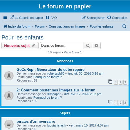
Le forum en papier
La Galerie en papier
FAQ
S’enregistrer
Connexion
R
Index du forum
Forum
Constructions en images
Pour les enfants
e
Pour les enfants
c
Rechercher
Recherche avanc
Nouveau sujet
h
10 sujets • Page
1
sur
1
e
Annonces
r
c
GeCuRep : Générateur de cube repère
Dernier message par
robertaub86
«
jeu. juil. 30, 2026 3:16 am
h
Posté dans
Pourquoi ce forum ?
Réponses :
35
e
1
2
3
r
2: Comment poster ses images sur le forum
Dernier message par
Kimpaper
«
dim. avr. 12, 2026 2:52 pm
Posté dans
Pourquoi ce forum ?
Réponses :
35
1
2
3
Sujets
pirates d'anniversaire
Dernier message par
lucstanislash
«
ven. mars 10, 2017 4:07 pm
Réponses :
5