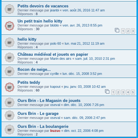
Petits devoirs de vacances
Dernier message par
jeanbi
«
ven. août 26, 2016 11:47 am
Réponses :
8
Un petit train hello kitty
Dernier message par
bloblo
«
ven. avr. 26, 2013 8:55 pm
Réponses :
30
1
2
3
hello kitty
Dernier message par
polo 60
«
lun. mai 21, 2012 11:19 am
Réponses :
4
Château médiéval et jouets en papier
Dernier message par
Marin des airs
«
sam. juil. 10, 2010 2:31 pm
Réponses :
4
flocon de neige...
Dernier message par
cyrille
«
lun. déc. 15, 2008 3:52 pm
Petits teddy
Dernier message par
kapout
«
jeu. janv. 03, 2008 10:42 am
Réponses :
60
1
2
3
4
5
Ours Brin - Le Magasin de jouets
Dernier message par
oseval
«
dim. déc. 10, 2006 7:26 pm
Ours Brin - Le garage
Dernier message par
oseval
«
sam. déc. 09, 2006 2:47 pm
Ours Brin - La boulangerie
Dernier message par
buzuc
«
dim. oct. 22, 2006 4:08 pm
Réponses :
2