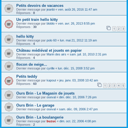
Petits devoirs de vacances
Dernier message par
jeanbi
«
ven. août 26, 2016 11:47 am
Réponses :
8
Un petit train hello kitty
Dernier message par
bloblo
«
ven. avr. 26, 2013 8:55 pm
Réponses :
30
1
2
3
hello kitty
Dernier message par
polo 60
«
lun. mai 21, 2012 11:19 am
Réponses :
4
Château médiéval et jouets en papier
Dernier message par
Marin des airs
«
sam. juil. 10, 2010 2:31 pm
Réponses :
4
flocon de neige...
Dernier message par
cyrille
«
lun. déc. 15, 2008 3:52 pm
Petits teddy
Dernier message par
kapout
«
jeu. janv. 03, 2008 10:42 am
Réponses :
60
1
2
3
4
5
Ours Brin - Le Magasin de jouets
Dernier message par
oseval
«
dim. déc. 10, 2006 7:26 pm
Ours Brin - Le garage
Dernier message par
oseval
«
sam. déc. 09, 2006 2:47 pm
Ours Brin - La boulangerie
Dernier message par
buzuc
«
dim. oct. 22, 2006 4:08 pm
Réponses :
2