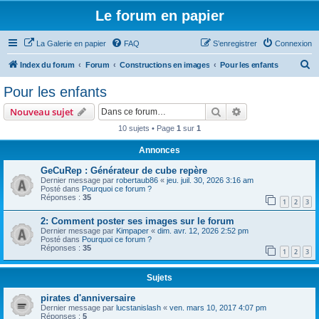
Le forum en papier
La Galerie en papier
FAQ
S’enregistrer
Connexion
R
Index du forum
Forum
Constructions en images
Pour les enfants
e
Pour les enfants
c
Rechercher
Recherche avanc
Nouveau sujet
h
10 sujets • Page
1
sur
1
e
Annonces
r
c
GeCuRep : Générateur de cube repère
Dernier message par
robertaub86
«
jeu. juil. 30, 2026 3:16 am
h
Posté dans
Pourquoi ce forum ?
Réponses :
35
e
1
2
3
r
2: Comment poster ses images sur le forum
Dernier message par
Kimpaper
«
dim. avr. 12, 2026 2:52 pm
Posté dans
Pourquoi ce forum ?
Réponses :
35
1
2
3
Sujets
pirates d'anniversaire
Dernier message par
lucstanislash
«
ven. mars 10, 2017 4:07 pm
Réponses :
5