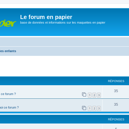
Le forum en papier
base de données et informations sur les maquettes en papier
les enfants
cher
cherche avancée
RÉPONSES
35
 ce forum ?
1
2
3
35
oi ce forum ?
1
2
3
RÉPONSES