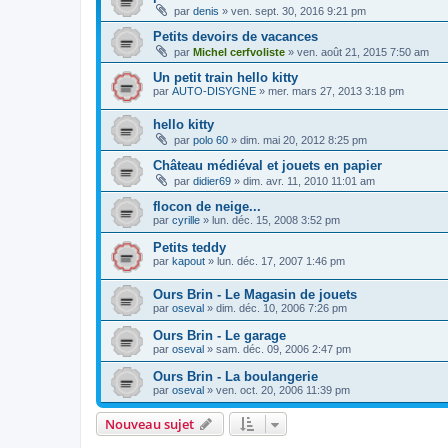
par
denis
»
ven. sept. 30, 2016 9:21 pm
Petits devoirs de vacances
par
Michel cerfvoliste
»
ven. août 21, 2015 7:50 am
Un petit train hello kitty
par
AUTO-DISYGNE
»
mer. mars 27, 2013 3:18 pm
hello kitty
par
polo 60
»
dim. mai 20, 2012 8:25 pm
Château médiéval et jouets en papier
par
didier69
»
dim. avr. 11, 2010 11:01 am
flocon de neige...
par
cyrille
»
lun. déc. 15, 2008 3:52 pm
Petits teddy
par
kapout
»
lun. déc. 17, 2007 1:46 pm
Ours Brin - Le Magasin de jouets
par
oseval
»
dim. déc. 10, 2006 7:26 pm
Ours Brin - Le garage
par
oseval
»
sam. déc. 09, 2006 2:47 pm
Ours Brin - La boulangerie
par
oseval
»
ven. oct. 20, 2006 11:39 pm
Nouveau sujet