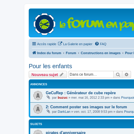
Accès rapide
La Galerie en papier
FAQ
Index du forum
Forum
Constructions en images
Pour 
Pour les enfants
Recher
Re
Nouveau sujet
ANNONCES
GeCuRep : Générateur de cube repère
par
buzuc
»
mer. mai 16, 2012 2:33 pm
» dans
Pourquoi
2: Comment poster ses images sur le forum
par
DarkLan
»
ven. oct. 17, 2008 9:53 pm
» dans
Pourqu
SUJETS
pirates d'anniversaire