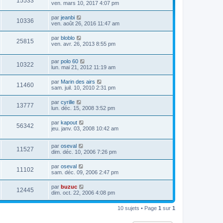
15533
ven. mars 10, 2017 4:07 pm
par
jeanbi
10336
ven. août 26, 2016 11:47 am
par
bloblo
25815
ven. avr. 26, 2013 8:55 pm
par
polo 60
10322
lun. mai 21, 2012 11:19 am
par
Marin des airs
11460
sam. juil. 10, 2010 2:31 pm
par
cyrille
13777
lun. déc. 15, 2008 3:52 pm
par
kapout
56342
jeu. janv. 03, 2008 10:42 am
par
oseval
11527
dim. déc. 10, 2006 7:26 pm
par
oseval
11102
sam. déc. 09, 2006 2:47 pm
par
buzuc
12445
dim. oct. 22, 2006 4:08 pm
10 sujets • Page
1
sur
1