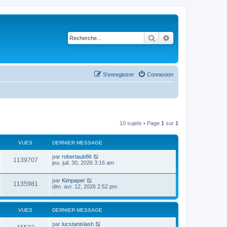
Rechercher
Recherche avancé
S’enregistrer
Connexion
10 sujets • Page
1
sur
1
VUES
DERNIER MESSAGE
par
robertaub86
1139707
jeu. juil. 30, 2026 3:16 am
par
Kimpaper
1135981
dim. avr. 12, 2026 2:52 pm
VUES
DERNIER MESSAGE
par
lucstanislash