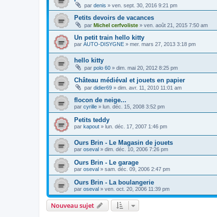
par
denis
»
ven. sept. 30, 2016 9:21 pm
Petits devoirs de vacances
par
Michel cerfvoliste
»
ven. août 21, 2015 7:50 am
Un petit train hello kitty
par
AUTO-DISYGNE
»
mer. mars 27, 2013 3:18 pm
hello kitty
par
polo 60
»
dim. mai 20, 2012 8:25 pm
Château médiéval et jouets en papier
par
didier69
»
dim. avr. 11, 2010 11:01 am
flocon de neige...
par
cyrille
»
lun. déc. 15, 2008 3:52 pm
Petits teddy
par
kapout
»
lun. déc. 17, 2007 1:46 pm
Ours Brin - Le Magasin de jouets
par
oseval
»
dim. déc. 10, 2006 7:26 pm
Ours Brin - Le garage
par
oseval
»
sam. déc. 09, 2006 2:47 pm
Ours Brin - La boulangerie
par
oseval
»
ven. oct. 20, 2006 11:39 pm
Nouveau sujet