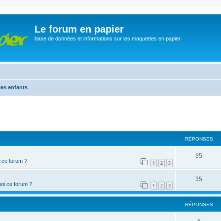
Le forum en papier
base de données et informations sur les maquettes en papier
les enfants
cher
cherche avancée
RÉPONSES
35
 ce forum ?
1
2
3
35
oi ce forum ?
1
2
3
RÉPONSES