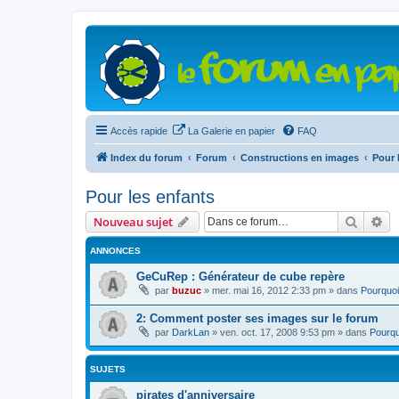
Accès rapide
La Galerie en papier
FAQ
Index du forum
Forum
Constructions en images
Pour 
Pour les enfants
Recher
Re
Nouveau sujet
ANNONCES
GeCuRep : Générateur de cube repère
par
buzuc
»
mer. mai 16, 2012 2:33 pm
» dans
Pourquoi
2: Comment poster ses images sur le forum
par
DarkLan
»
ven. oct. 17, 2008 9:53 pm
» dans
Pourqu
SUJETS
pirates d'anniversaire