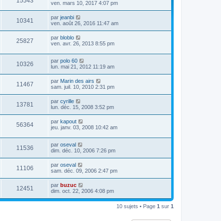
15543
ven. mars 10, 2017 4:07 pm
par
jeanbi
10341
ven. août 26, 2016 11:47 am
par
bloblo
25827
ven. avr. 26, 2013 8:55 pm
par
polo 60
10326
lun. mai 21, 2012 11:19 am
par
Marin des airs
11467
sam. juil. 10, 2010 2:31 pm
par
cyrille
13781
lun. déc. 15, 2008 3:52 pm
par
kapout
56364
jeu. janv. 03, 2008 10:42 am
par
oseval
11536
dim. déc. 10, 2006 7:26 pm
par
oseval
11106
sam. déc. 09, 2006 2:47 pm
par
buzuc
12451
dim. oct. 22, 2006 4:08 pm
10 sujets • Page
1
sur
1