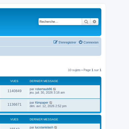
Rechercher
Recherche avancé
S’enregistrer
Connexion
10 sujets • Page
1
sur
1
VUES
DERNIER MESSAGE
par
robertaub86
1140849
jeu. juil. 30, 2026 3:16 am
par
Kimpaper
1136671
dim. avr. 12, 2026 2:52 pm
VUES
DERNIER MESSAGE
par
lucstanislash