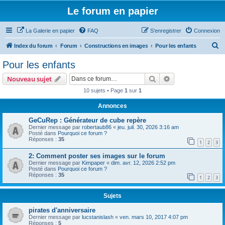
Le forum en papier
La Galerie en papier
FAQ
S’enregistrer
Connexion
R
Index du forum
Forum
Constructions en images
Pour les enfants
e
Pour les enfants
c
Rechercher
Recherche avanc
Nouveau sujet
h
10 sujets • Page
1
sur
1
e
Annonces
r
c
GeCuRep : Générateur de cube repère
Dernier message par
robertaub86
«
jeu. juil. 30, 2026 3:16 am
h
Posté dans
Pourquoi ce forum ?
Réponses :
35
e
1
2
3
r
2: Comment poster ses images sur le forum
Dernier message par
Kimpaper
«
dim. avr. 12, 2026 2:52 pm
Posté dans
Pourquoi ce forum ?
Réponses :
35
1
2
3
Sujets
pirates d'anniversaire
Dernier message par
lucstanislash
«
ven. mars 10, 2017 4:07 pm
Réponses :
5