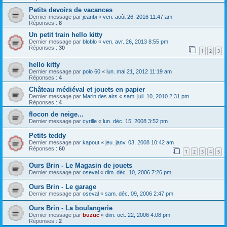
Petits devoirs de vacances
Dernier message par
jeanbi
«
ven. août 26, 2016 11:47 am
Réponses :
8
Un petit train hello kitty
Dernier message par
bloblo
«
ven. avr. 26, 2013 8:55 pm
Réponses :
30
1
2
3
hello kitty
Dernier message par
polo 60
«
lun. mai 21, 2012 11:19 am
Réponses :
4
Château médiéval et jouets en papier
Dernier message par
Marin des airs
«
sam. juil. 10, 2010 2:31 pm
Réponses :
4
flocon de neige...
Dernier message par
cyrille
«
lun. déc. 15, 2008 3:52 pm
Petits teddy
Dernier message par
kapout
«
jeu. janv. 03, 2008 10:42 am
Réponses :
60
1
2
3
4
5
Ours Brin - Le Magasin de jouets
Dernier message par
oseval
«
dim. déc. 10, 2006 7:26 pm
Ours Brin - Le garage
Dernier message par
oseval
«
sam. déc. 09, 2006 2:47 pm
Ours Brin - La boulangerie
Dernier message par
buzuc
«
dim. oct. 22, 2006 4:08 pm
Réponses :
2