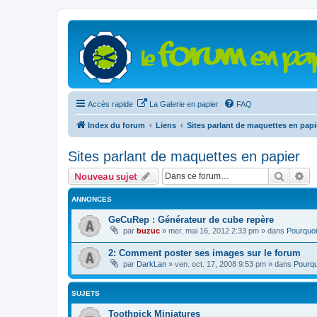
Accès rapide
La Galerie en papier
FAQ
Index du forum
Liens
Sites parlant de maquettes en papi
Sites parlant de maquettes en papier
Recher
Re
Nouveau sujet
ANNONCES
GeCuRep : Générateur de cube repère
par
buzuc
»
mer. mai 16, 2012 2:33 pm
» dans
Pourquoi
2: Comment poster ses images sur le forum
par
DarkLan
»
ven. oct. 17, 2008 9:53 pm
» dans
Pourqu
SUJETS
Toothpick Miniatures