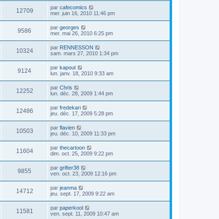
par
cafecomics
12709
mer. juin 16, 2010 11:46 pm
par
georges
9586
mer. mai 26, 2010 6:25 pm
par
RENNESSON
10324
sam. mars 27, 2010 1:34 pm
par
kapout
9124
lun. janv. 18, 2010 9:33 am
par
Chris
12252
lun. déc. 28, 2009 1:44 pm
par
fredekari
12486
jeu. déc. 17, 2009 5:28 pm
par
flavien
10503
jeu. déc. 10, 2009 11:33 pm
par
thecartoon
11604
dim. oct. 25, 2009 9:22 pm
par
grifter38
9855
ven. oct. 23, 2009 12:16 pm
par
jeanma
14712
jeu. sept. 17, 2009 9:22 am
par
paperkool
11581
ven. sept. 11, 2009 10:47 am