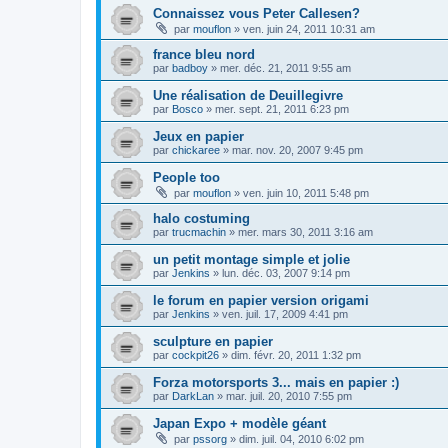
Connaissez vous Peter Callesen?
par
mouflon
»
ven. juin 24, 2011 10:31 am
france bleu nord
par
badboy
»
mer. déc. 21, 2011 9:55 am
Une réalisation de Deuillegivre
par
Bosco
»
mer. sept. 21, 2011 6:23 pm
Jeux en papier
par
chickaree
»
mar. nov. 20, 2007 9:45 pm
People too
par
mouflon
»
ven. juin 10, 2011 5:48 pm
halo costuming
par
trucmachin
»
mer. mars 30, 2011 3:16 am
un petit montage simple et jolie
par
Jenkins
»
lun. déc. 03, 2007 9:14 pm
le forum en papier version origami
par
Jenkins
»
ven. juil. 17, 2009 4:41 pm
sculpture en papier
par
cockpit26
»
dim. févr. 20, 2011 1:32 pm
Forza motorsports 3... mais en papier :)
par
DarkLan
»
mar. juil. 20, 2010 7:55 pm
Japan Expo + modèle géant
par
pssorg
»
dim. juil. 04, 2010 6:02 pm