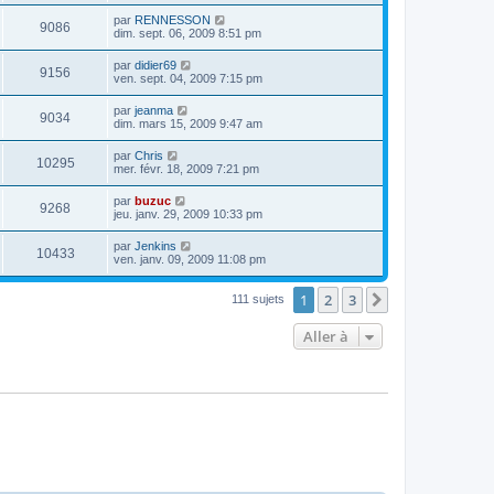
par
RENNESSON
9086
dim. sept. 06, 2009 8:51 pm
par
didier69
9156
ven. sept. 04, 2009 7:15 pm
par
jeanma
9034
dim. mars 15, 2009 9:47 am
par
Chris
10295
mer. févr. 18, 2009 7:21 pm
par
buzuc
9268
jeu. janv. 29, 2009 10:33 pm
par
Jenkins
10433
ven. janv. 09, 2009 11:08 pm
1
2
3
Suivante
111 sujets
Aller à