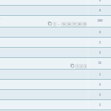
3
0
r
280
1
15
16
17
18
19
…
0
2
2
31
1
2
3
1
3
2
2