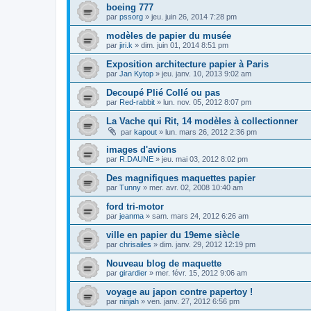
boeing 777
par
pssorg
»
jeu. juin 26, 2014 7:28 pm
modèles de papier du musée
par
jiri.k
»
dim. juin 01, 2014 8:51 pm
Exposition architecture papier à Paris
par
Jan Kytop
»
jeu. janv. 10, 2013 9:02 am
Decoupé Plié Collé ou pas
par
Red-rabbit
»
lun. nov. 05, 2012 8:07 pm
La Vache qui Rit, 14 modèles à collectionner
par
kapout
»
lun. mars 26, 2012 2:36 pm
images d'avions
par
R.DAUNE
»
jeu. mai 03, 2012 8:02 pm
Des magnifiques maquettes papier
par
Tunny
»
mer. avr. 02, 2008 10:40 am
ford tri-motor
par
jeanma
»
sam. mars 24, 2012 6:26 am
ville en papier du 19eme siècle
par
chrisailes
»
dim. janv. 29, 2012 12:19 pm
Nouveau blog de maquette
par
girardier
»
mer. févr. 15, 2012 9:06 am
voyage au japon contre papertoy !
par
ninjah
»
ven. janv. 27, 2012 6:56 pm