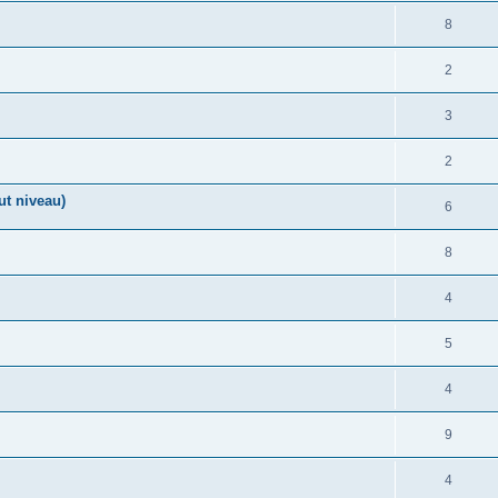
8
2
3
2
ut niveau)
6
8
4
5
4
9
4