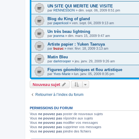
UN SITE QUI MERITE UNE VISITE
par
RENNESSON
»
dim. sept. 06, 2009 8:51 pm
Blog du King of gland
par
paperkool
»
ven. sept. 04, 2009 9:13 am
Un très beau lightning
par
jeanma
»
dim. mars 15, 2009 9:47 am
Artiste papier : Yuken Taeruya
par
buzuc
»
mer. févr. 18, 2009 3:13 am
Matin Bleu
par
darktrooper
»
jeu. janv. 29, 2009 9:26 am
Figures géométriques et flou artistique
par
Yves-Marie
»
lun. janv. 05, 2009 8:35 pm
Nouveau sujet
Retourner à l’index du forum
PERMISSIONS DU FORUM
Vous
ne pouvez pas
poster de nouveaux sujets
Vous
ne pouvez pas
répondre aux sujets
Vous
ne pouvez pas
modifier vos messages
Vous
ne pouvez pas
supprimer vos messages
Vous
ne pouvez pas
joindre des fichiers