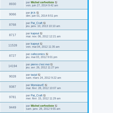
par
Michel cerfvoliste
8930
ven. juin 27, 2014 9:42 am
par
jiri.k
9066
dim. juin 01, 2014 8:51 pm
par
Pat_Craft
8768
jeu. janv. 10, 2013 10:10 am
par
kapout
8717
mar. nov. 06, 2012 12:21 am
par
kapout
11528
ven. mai 04, 2012 11:35 am
par
cafecomics
8727
jeu. mai 03, 2012 9:01 pm
par
pierre c'est moi
14194
jeu. avr. 26, 2012 11:27 pm
par
tazjul
9028
sam. mars 24, 2012 9:22 am
par
MonsieurE
9387
mar. févr. 28, 2012 10:07 am
par
Pat_Craft
9781
mer. févr. 15, 2012 11:29 am
par
Michel cerfvoliste
9449
sam. janv. 28, 2012 9:55 am