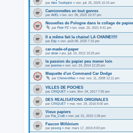
par
Alex Toothpick
»
ven. juil. 25, 2025 10:15 am
Camionnettes en tout genres
par
AVEL
»
lun. oct. 06, 2025 10:37 pm
Nouvelles de Pologne dans le collage de papie
par
Piotr PZ
»
lun. sept. 20, 2021 9:41 pm
Il a même fait la chaine! LA CHAINE!!!!!
par
Edy
»
ven. août 08, 2025 7:15 pm
car-made-of-paper
par
dede
»
jeu. juil. 19, 2012 10:25 pm
la passion du papier peu mener loin
par
jeanma
»
ven. oct. 24, 2014 12:20 pm
Maquette d'un Command Car Dodge
par
ChimereMax
»
mar. nov. 11, 2008 12:11 pm
VILLES DE POCHES
par
CRIQUET
»
sam. févr. 04, 2017 7:50 am
DES REALISATIONS ORIGINALES
par
CRIQUET
»
mar. nov. 29, 2016 8:00 am
Vieux papiers
par
Pat_Craft
»
mer. juil. 01, 2015 1:09 pm
Faucon Millénium
par
pssorg
»
mar. mars 17, 2015 8:03 pm