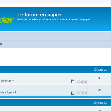
Le forum en papier
base de données et informations sur les maquettes en papier
er
cher
cherche avancée
RÉPONSES
35
 ce forum ?
1
2
3
35
oi ce forum ?
1
2
3
RÉPONSES