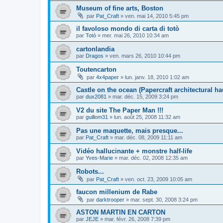
Museum of fine arts, Boston
par
Pat_Craft
»
ven. mai 14, 2010 5:45 pm
il favoloso mondo di carta di totò
par
Totò
»
mer. mai 26, 2010 10:34 am
cartonlandia
par
Dragos
»
ven. mars 26, 2010 10:44 pm
Toutencarton
par
4x4paper
»
lun. janv. 18, 2010 1:02 am
Castle on the ocean (Papercraft architectural ha
par
dux2081
»
mar. déc. 15, 2009 3:24 pm
V2 du site The Paper Man !!!
par
guillom31
»
lun. août 25, 2008 11:32 am
Pas une maquette, mais presque...
par
Pat_Craft
»
mar. déc. 08, 2009 11:11 am
Vidéo hallucinante + monstre half-life
par
Yves-Marie
»
mar. déc. 02, 2008 12:35 am
Robots...
par
Pat_Craft
»
ven. oct. 23, 2009 10:05 am
faucon millenium de Rabe
par
darktrooper
»
mar. sept. 30, 2008 3:24 pm
ASTON MARTIN EN CARTON
par
JEJE
»
mar. févr. 26, 2008 7:39 pm