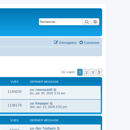
Rechercher
Recherche avancé
S’enregistrer
Connexion
1
2
3
Suivante
111 sujets
VUES
DERNIER MESSAGE
par
robertaub86
1140035
jeu. juil. 30, 2026 3:16 am
par
Kimpaper
1136176
dim. avr. 12, 2026 2:52 pm
VUES
DERNIER MESSAGE
par
Alex Toothpick