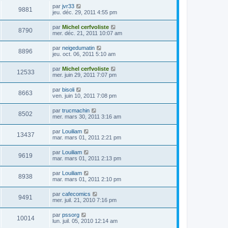
par
jvr33
9881
jeu. déc. 29, 2011 4:55 pm
par
Michel cerfvoliste
8790
mer. déc. 21, 2011 10:07 am
par
neigedumatin
8896
jeu. oct. 06, 2011 5:10 am
par
Michel cerfvoliste
12533
mer. juin 29, 2011 7:07 pm
par
bisoli
8663
ven. juin 10, 2011 7:08 pm
par
trucmachin
8502
mer. mars 30, 2011 3:16 am
par
Louiliam
13437
mar. mars 01, 2011 2:21 pm
par
Louiliam
9619
mar. mars 01, 2011 2:13 pm
par
Louiliam
8938
mar. mars 01, 2011 2:10 pm
par
cafecomics
9491
mer. juil. 21, 2010 7:16 pm
par
pssorg
10014
lun. juil. 05, 2010 12:14 am