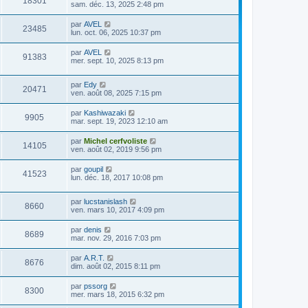
18301
sam. déc. 13, 2025 2:48 pm
par
AVEL
23485
lun. oct. 06, 2025 10:37 pm
par
AVEL
91383
mer. sept. 10, 2025 8:13 pm
par
Edy
20471
ven. août 08, 2025 7:15 pm
par
Kashiwazaki
9905
mar. sept. 19, 2023 12:10 am
par
Michel cerfvoliste
14105
ven. août 02, 2019 9:56 pm
par
goupil
41523
lun. déc. 18, 2017 10:08 pm
par
lucstanislash
8660
ven. mars 10, 2017 4:09 pm
par
denis
8689
mar. nov. 29, 2016 7:03 pm
par
A.R.T.
8676
dim. août 02, 2015 8:11 pm
par
pssorg
8300
mer. mars 18, 2015 6:32 pm