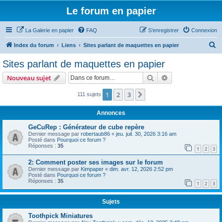
Le forum en papier
La Galerie en papier
FAQ
S’enregistrer
Connexion
R
Index du forum
Liens
Sites parlant de maquettes en papier
e
Sites parlant de maquettes en papier
c
Rechercher
Recherche avanc
Nouveau sujet
h
e
1
2
3
Suivante
111 sujets
r
Annonces
c
GeCuRep : Générateur de cube repère
h
Dernier message par
robertaub86
«
jeu. juil. 30, 2026 3:16 am
Posté dans
Pourquoi ce forum ?
e
Réponses :
35
1
2
3
r
2: Comment poster ses images sur le forum
Dernier message par
Kimpaper
«
dim. avr. 12, 2026 2:52 pm
Posté dans
Pourquoi ce forum ?
Réponses :
35
1
2
3
Sujets
Toothpick Miniatures