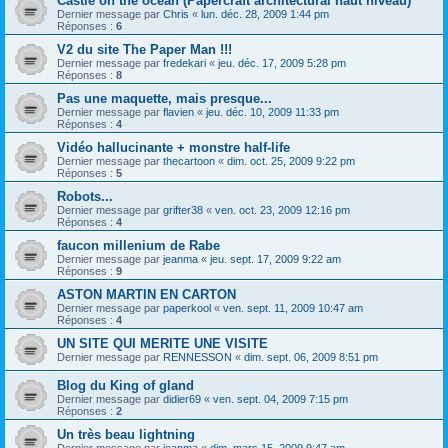
Castle on the ocean (Papercraft architectural haut niveau)
Dernier message par
Chris
«
lun. déc. 28, 2009 1:44 pm
Réponses :
6
V2 du site The Paper Man !!!
Dernier message par
fredekari
«
jeu. déc. 17, 2009 5:28 pm
Réponses :
8
Pas une maquette, mais presque...
Dernier message par
flavien
«
jeu. déc. 10, 2009 11:33 pm
Réponses :
4
Vidéo hallucinante + monstre half-life
Dernier message par
thecartoon
«
dim. oct. 25, 2009 9:22 pm
Réponses :
5
Robots...
Dernier message par
grifter38
«
ven. oct. 23, 2009 12:16 pm
Réponses :
4
faucon millenium de Rabe
Dernier message par
jeanma
«
jeu. sept. 17, 2009 9:22 am
Réponses :
9
ASTON MARTIN EN CARTON
Dernier message par
paperkool
«
ven. sept. 11, 2009 10:47 am
Réponses :
4
UN SITE QUI MERITE UNE VISITE
Dernier message par
RENNESSON
«
dim. sept. 06, 2009 8:51 pm
Blog du King of gland
Dernier message par
didier69
«
ven. sept. 04, 2009 7:15 pm
Réponses :
2
Un très beau lightning
Dernier message par
jeanma
«
dim. mars 15, 2009 9:47 am