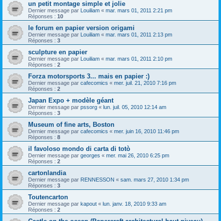
un petit montage simple et jolie
Dernier message par
Louiliam
«
mar. mars 01, 2011 2:21 pm
Réponses :
10
le forum en papier version origami
Dernier message par
Louiliam
«
mar. mars 01, 2011 2:13 pm
Réponses :
3
sculpture en papier
Dernier message par
Louiliam
«
mar. mars 01, 2011 2:10 pm
Réponses :
2
Forza motorsports 3... mais en papier :)
Dernier message par
cafecomics
«
mer. juil. 21, 2010 7:16 pm
Réponses :
2
Japan Expo + modèle géant
Dernier message par
pssorg
«
lun. juil. 05, 2010 12:14 am
Réponses :
3
Museum of fine arts, Boston
Dernier message par
cafecomics
«
mer. juin 16, 2010 11:46 pm
Réponses :
8
il favoloso mondo di carta di totò
Dernier message par
georges
«
mer. mai 26, 2010 6:25 pm
Réponses :
2
cartonlandia
Dernier message par
RENNESSON
«
sam. mars 27, 2010 1:34 pm
Réponses :
3
Toutencarton
Dernier message par
kapout
«
lun. janv. 18, 2010 9:33 am
Réponses :
2