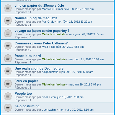
ville en papier du 19eme siècle
Dernier message par
MonsieurE
«
mar. févr. 28, 2012 10:07 am
Réponses :
1
Nouveau blog de maquette
Dernier message par
Pat_Craft
«
mer. févr. 15, 2012 11:29 am
Réponses :
3
voyage au japon contre papertoy !
Dernier message par
Michel cerfvoliste
«
sam. janv. 28, 2012 9:55 am
Réponses :
3
Connaissez vous Peter Callesen?
Dernier message par
jvr33
«
jeu. déc. 29, 2011 4:55 pm
Réponses :
2
france bleu nord
Dernier message par
Michel cerfvoliste
«
mer. déc. 21, 2011 10:07 am
Réponses :
1
Une réalisation de Deuillegivre
Dernier message par
neigedumatin
«
jeu. oct. 06, 2011 5:10 am
Réponses :
1
Jeux en papier
Dernier message par
Michel cerfvoliste
«
mer. juin 29, 2011 7:07 pm
Réponses :
5
People too
Dernier message par
bisoli
«
ven. juin 10, 2011 7:08 pm
Réponses :
1
halo costuming
Dernier message par
trucmachin
«
mer. mars 30, 2011 3:16 am