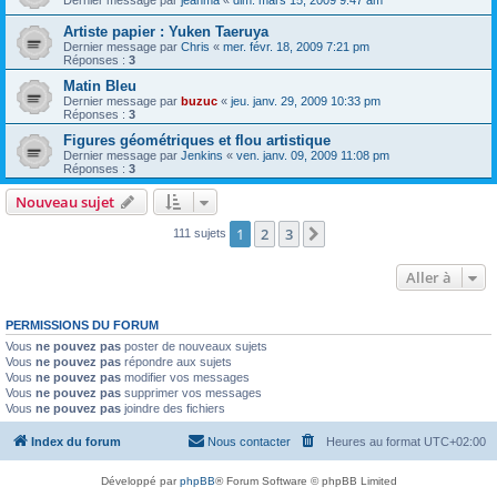
Artiste papier : Yuken Taeruya
Dernier message par
Chris
«
mer. févr. 18, 2009 7:21 pm
Réponses :
3
Matin Bleu
Dernier message par
buzuc
«
jeu. janv. 29, 2009 10:33 pm
Réponses :
3
Figures géométriques et flou artistique
Dernier message par
Jenkins
«
ven. janv. 09, 2009 11:08 pm
Réponses :
3
Nouveau sujet
1
2
3
Suivante
111 sujets
Aller à
PERMISSIONS DU FORUM
Vous
ne pouvez pas
poster de nouveaux sujets
Vous
ne pouvez pas
répondre aux sujets
Vous
ne pouvez pas
modifier vos messages
Vous
ne pouvez pas
supprimer vos messages
Vous
ne pouvez pas
joindre des fichiers
Index du forum
Nous contacter
Heures au format
UTC+02:00
Développé par
phpBB
® Forum Software © phpBB Limited