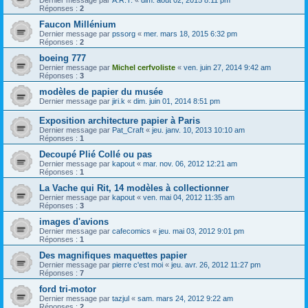
Réponses :
2
Faucon Millénium
Dernier message par
pssorg
«
mer. mars 18, 2015 6:32 pm
Réponses :
2
boeing 777
Dernier message par
Michel cerfvoliste
«
ven. juin 27, 2014 9:42 am
Réponses :
3
modèles de papier du musée
Dernier message par
jiri.k
«
dim. juin 01, 2014 8:51 pm
Exposition architecture papier à Paris
Dernier message par
Pat_Craft
«
jeu. janv. 10, 2013 10:10 am
Réponses :
1
Decoupé Plié Collé ou pas
Dernier message par
kapout
«
mar. nov. 06, 2012 12:21 am
Réponses :
1
La Vache qui Rit, 14 modèles à collectionner
Dernier message par
kapout
«
ven. mai 04, 2012 11:35 am
Réponses :
3
images d'avions
Dernier message par
cafecomics
«
jeu. mai 03, 2012 9:01 pm
Réponses :
1
Des magnifiques maquettes papier
Dernier message par
pierre c'est moi
«
jeu. avr. 26, 2012 11:27 pm
Réponses :
7
ford tri-motor
Dernier message par
tazjul
«
sam. mars 24, 2012 9:22 am
Réponses :
2