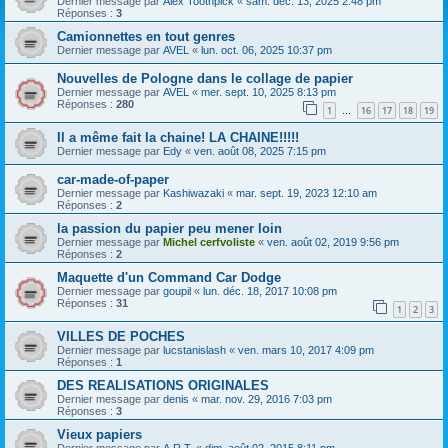
Dernier message par
Alex Toothpick
«
sam. déc. 13, 2025 2:48 pm
Réponses :
3
Camionnettes en tout genres
Dernier message par
AVEL
«
lun. oct. 06, 2025 10:37 pm
Nouvelles de Pologne dans le collage de papier
Dernier message par
AVEL
«
mer. sept. 10, 2025 8:13 pm
Réponses :
280
1
16
17
18
19
…
Il a même fait la chaine! LA CHAINE!!!!!
Dernier message par
Edy
«
ven. août 08, 2025 7:15 pm
car-made-of-paper
Dernier message par
Kashiwazaki
«
mar. sept. 19, 2023 12:10 am
Réponses :
2
la passion du papier peu mener loin
Dernier message par
Michel cerfvoliste
«
ven. août 02, 2019 9:56 pm
Réponses :
2
Maquette d'un Command Car Dodge
Dernier message par
goupil
«
lun. déc. 18, 2017 10:08 pm
Réponses :
31
1
2
3
VILLES DE POCHES
Dernier message par
lucstanislash
«
ven. mars 10, 2017 4:09 pm
Réponses :
1
DES REALISATIONS ORIGINALES
Dernier message par
denis
«
mar. nov. 29, 2016 7:03 pm
Réponses :
3
Vieux papiers
Dernier message par
A.R.T.
«
dim. août 02, 2015 8:11 pm