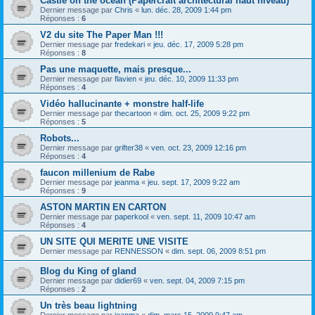
Castle on the ocean (Papercraft architectural haut niveau)
Dernier message par
Chris
«
lun. déc. 28, 2009 1:44 pm
Réponses :
6
V2 du site The Paper Man !!!
Dernier message par
fredekari
«
jeu. déc. 17, 2009 5:28 pm
Réponses :
8
Pas une maquette, mais presque...
Dernier message par
flavien
«
jeu. déc. 10, 2009 11:33 pm
Réponses :
4
Vidéo hallucinante + monstre half-life
Dernier message par
thecartoon
«
dim. oct. 25, 2009 9:22 pm
Réponses :
5
Robots...
Dernier message par
grifter38
«
ven. oct. 23, 2009 12:16 pm
Réponses :
4
faucon millenium de Rabe
Dernier message par
jeanma
«
jeu. sept. 17, 2009 9:22 am
Réponses :
9
ASTON MARTIN EN CARTON
Dernier message par
paperkool
«
ven. sept. 11, 2009 10:47 am
Réponses :
4
UN SITE QUI MERITE UNE VISITE
Dernier message par
RENNESSON
«
dim. sept. 06, 2009 8:51 pm
Blog du King of gland
Dernier message par
didier69
«
ven. sept. 04, 2009 7:15 pm
Réponses :
2
Un très beau lightning
Dernier message par
jeanma
«
dim. mars 15, 2009 9:47 am