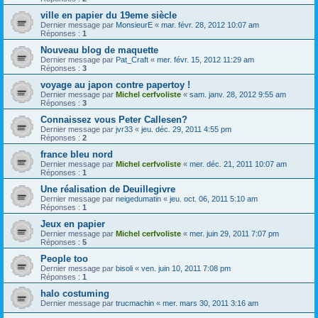
ville en papier du 19eme siècle
Dernier message par
MonsieurE
«
mar. févr. 28, 2012 10:07 am
Réponses :
1
Nouveau blog de maquette
Dernier message par
Pat_Craft
«
mer. févr. 15, 2012 11:29 am
Réponses :
3
voyage au japon contre papertoy !
Dernier message par
Michel cerfvoliste
«
sam. janv. 28, 2012 9:55 am
Réponses :
3
Connaissez vous Peter Callesen?
Dernier message par
jvr33
«
jeu. déc. 29, 2011 4:55 pm
Réponses :
2
france bleu nord
Dernier message par
Michel cerfvoliste
«
mer. déc. 21, 2011 10:07 am
Réponses :
1
Une réalisation de Deuillegivre
Dernier message par
neigedumatin
«
jeu. oct. 06, 2011 5:10 am
Réponses :
1
Jeux en papier
Dernier message par
Michel cerfvoliste
«
mer. juin 29, 2011 7:07 pm
Réponses :
5
People too
Dernier message par
bisoli
«
ven. juin 10, 2011 7:08 pm
Réponses :
1
halo costuming
Dernier message par
trucmachin
«
mer. mars 30, 2011 3:16 am