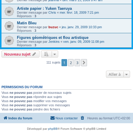
Artiste papier : Yuken Taeruya
Dernier message par
Chris
«
mer. févr. 18, 2009 7:21 pm
Réponses :
3
Matin Bleu
Dernier message par
buzuc
«
jeu. janv. 29, 2009 10:33 pm
Réponses :
3
Figures géométriques et flou artistique
Dernier message par
Jenkins
«
ven. janv. 09, 2009 11:08 pm
Réponses :
3
Nouveau sujet
1
2
3
Suivante
111 sujets
Aller à
PERMISSIONS DU FORUM
Vous
ne pouvez pas
poster de nouveaux sujets
Vous
ne pouvez pas
répondre aux sujets
Vous
ne pouvez pas
modifier vos messages
Vous
ne pouvez pas
supprimer vos messages
Vous
ne pouvez pas
joindre des fichiers
Index du forum
Nous contacter
Heures au format
UTC+02:00
Développé par
phpBB
® Forum Software © phpBB Limited