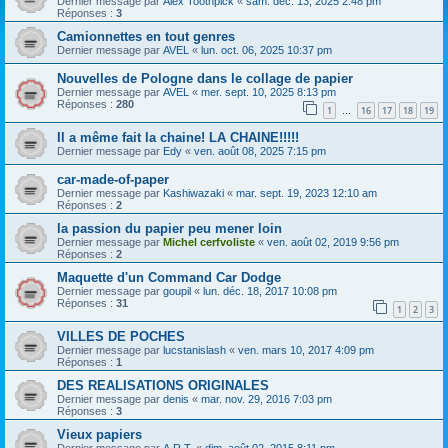
Dernier message par
Alex Toothpick
«
sam. déc. 13, 2025 2:48 pm
Réponses :
3
Camionnettes en tout genres
Dernier message par
AVEL
«
lun. oct. 06, 2025 10:37 pm
Nouvelles de Pologne dans le collage de papier
Dernier message par
AVEL
«
mer. sept. 10, 2025 8:13 pm
Réponses :
280
1
16
17
18
19
…
Il a même fait la chaine! LA CHAINE!!!!!
Dernier message par
Edy
«
ven. août 08, 2025 7:15 pm
car-made-of-paper
Dernier message par
Kashiwazaki
«
mar. sept. 19, 2023 12:10 am
Réponses :
2
la passion du papier peu mener loin
Dernier message par
Michel cerfvoliste
«
ven. août 02, 2019 9:56 pm
Réponses :
2
Maquette d'un Command Car Dodge
Dernier message par
goupil
«
lun. déc. 18, 2017 10:08 pm
Réponses :
31
1
2
3
VILLES DE POCHES
Dernier message par
lucstanislash
«
ven. mars 10, 2017 4:09 pm
Réponses :
1
DES REALISATIONS ORIGINALES
Dernier message par
denis
«
mar. nov. 29, 2016 7:03 pm
Réponses :
3
Vieux papiers
Dernier message par
A.R.T.
«
dim. août 02, 2015 8:11 pm