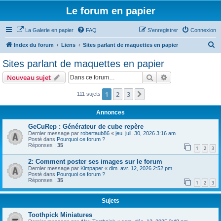
Le forum en papier
La Galerie en papier
FAQ
S’enregistrer
Connexion
R
Index du forum
Liens
Sites parlant de maquettes en papier
e
Sites parlant de maquettes en papier
c
Rechercher
Recherche avanc
Nouveau sujet
h
e
1
2
3
Suivante
111 sujets
r
Annonces
c
GeCuRep : Générateur de cube repère
h
Dernier message par
robertaub86
«
jeu. juil. 30, 2026 3:16 am
Posté dans
Pourquoi ce forum ?
e
Réponses :
35
1
2
3
r
2: Comment poster ses images sur le forum
Dernier message par
Kimpaper
«
dim. avr. 12, 2026 2:52 pm
Posté dans
Pourquoi ce forum ?
Réponses :
35
1
2
3
Sujets
Toothpick Miniatures