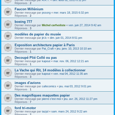
Réponses :
2
Faucon Millénium
Dernier message par
pssorg
«
mer. mars 18, 2015 6:32 pm
Réponses :
2
boeing 777
Dernier message par
Michel cerfvoliste
«
ven. juin 27, 2014 9:42 am
Réponses :
3
modèles de papier du musée
Dernier message par
jiri.k
«
dim. juin 01, 2014 8:51 pm
Exposition architecture papier à Paris
Dernier message par
Pat_Craft
«
jeu. janv. 10, 2013 10:10 am
Réponses :
1
Decoupé Plié Collé ou pas
Dernier message par
kapout
«
mar. nov. 06, 2012 12:21 am
Réponses :
1
La Vache qui Rit, 14 modèles à collectionner
Dernier message par
kapout
«
ven. mai 04, 2012 11:35 am
Réponses :
3
images d'avions
Dernier message par
cafecomics
«
jeu. mai 03, 2012 9:01 pm
Réponses :
1
Des magnifiques maquettes papier
Dernier message par
pierre c'est moi
«
jeu. avr. 26, 2012 11:27 pm
Réponses :
7
ford tri-motor
Dernier message par
tazjul
«
sam. mars 24, 2012 9:22 am
Réponses :
2