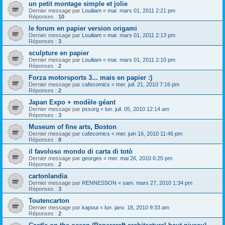
un petit montage simple et jolie
Dernier message par
Louiliam
«
mar. mars 01, 2011 2:21 pm
Réponses :
10
le forum en papier version origami
Dernier message par
Louiliam
«
mar. mars 01, 2011 2:13 pm
Réponses :
3
sculpture en papier
Dernier message par
Louiliam
«
mar. mars 01, 2011 2:10 pm
Réponses :
2
Forza motorsports 3... mais en papier :)
Dernier message par
cafecomics
«
mer. juil. 21, 2010 7:16 pm
Réponses :
2
Japan Expo + modèle géant
Dernier message par
pssorg
«
lun. juil. 05, 2010 12:14 am
Réponses :
3
Museum of fine arts, Boston
Dernier message par
cafecomics
«
mer. juin 16, 2010 11:46 pm
Réponses :
8
il favoloso mondo di carta di totò
Dernier message par
georges
«
mer. mai 26, 2010 6:25 pm
Réponses :
2
cartonlandia
Dernier message par
RENNESSON
«
sam. mars 27, 2010 1:34 pm
Réponses :
3
Toutencarton
Dernier message par
kapout
«
lun. janv. 18, 2010 9:33 am
Réponses :
2