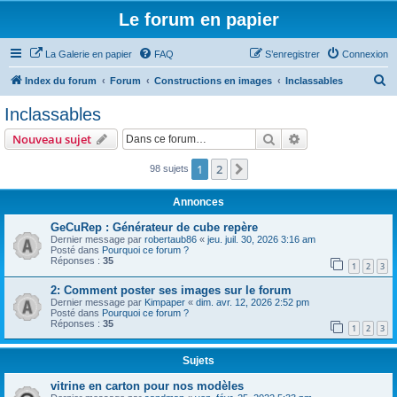
Le forum en papier
La Galerie en papier
FAQ
S’enregistrer
Connexion
R
Index du forum
Forum
Constructions en images
Inclassables
e
Inclassables
c
Rechercher
Recherche avanc
Nouveau sujet
h
e
1
2
Suivante
98 sujets
r
Annonces
c
GeCuRep : Générateur de cube repère
h
Dernier message par
robertaub86
«
jeu. juil. 30, 2026 3:16 am
Posté dans
Pourquoi ce forum ?
e
Réponses :
35
1
2
3
r
2: Comment poster ses images sur le forum
Dernier message par
Kimpaper
«
dim. avr. 12, 2026 2:52 pm
Posté dans
Pourquoi ce forum ?
Réponses :
35
1
2
3
Sujets
vitrine en carton pour nos modèles