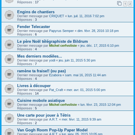
Réponses :
17
1
2
Engins de chantiers
Dernier message par
CRIQUET
«
lun. juil. 11, 2016 7:02 pm
Réponses :
3
Fender Telecaster
Dernier message par
Papyrus Semper
«
dim. févr. 28, 2016 10:18 pm
Réponses :
6
Le père Noël télégraphiste de Bildrum
Dernier message par
Michel cerfvoliste
«
jeu. déc. 17, 2015 6:10 pm
Réponses :
4
Mes derniers modèles...
Dernier message par
yodi
«
jeu. juin 11, 2015 5:30 pm
Réponses :
7
ramène ta fraise!! (ou pas)
Dernier message par
Ezabora
«
sam. mai 16, 2015 11:44 am
Réponses :
4
Livres à découper
Dernier message par
Pat_Craft
«
mer. avr. 01, 2015 5:00 pm
Réponses :
14
Cuisine mobole asiatique
Dernier message par
Michel cerfvoliste
«
lun. févr. 23, 2015 12:04 pm
Réponses :
5
Une carte pour jouer à Tétris
Dernier message par
A.R.T.
«
mer. févr. 11, 2015 9:39 am
Réponses :
2
Van Gogh Room Pop-Up Paper Model
Dernier message par
A.R.T.
«
lun. janv. 05, 2015 10:05 pm