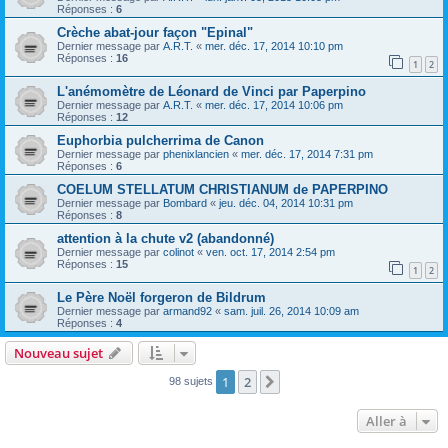
Réponses :
6
Crèche abat-jour façon "Epinal"
Dernier message par
A.R.T.
«
mer. déc. 17, 2014 10:10 pm
Réponses :
16
1
2
L'anémomètre de Léonard de Vinci par Paperpino
Dernier message par
A.R.T.
«
mer. déc. 17, 2014 10:06 pm
Réponses :
12
Euphorbia pulcherrima de Canon
Dernier message par
phenixlancien
«
mer. déc. 17, 2014 7:31 pm
Réponses :
6
COELUM STELLATUM CHRISTIANUM de PAPERPINO
Dernier message par
Bombard
«
jeu. déc. 04, 2014 10:31 pm
Réponses :
8
attention à la chute v2 (abandonné)
Dernier message par
colinot
«
ven. oct. 17, 2014 2:54 pm
Réponses :
15
1
2
Le Père Noël forgeron de Bildrum
Dernier message par
armand92
«
sam. juil. 26, 2014 10:09 am
Réponses :
4
Nouveau sujet
1
2
Suivante
98 sujets
Aller à