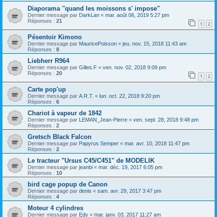
Diaporama ''quand les moissons s' impose''
Dernier message par
DarkLan
«
mar. août 06, 2019 5:27 pm
Réponses :
21
1
2
Pésentoir Kimono
Dernier message par
MauricePoisson
«
jeu. nov. 15, 2018 11:43 am
Réponses :
8
Liebherr R964
Dernier message par
Gilles.F
«
ven. nov. 02, 2018 9:09 pm
Réponses :
20
1
2
Carte pop'up
Dernier message par
A.R.T.
«
lun. oct. 22, 2018 9:20 pm
Réponses :
6
Chariot à vapeur de 1842
Dernier message par
LEMAN_Jean-Pierre
«
ven. sept. 28, 2018 9:48 pm
Réponses :
2
Gretsch Black Falcon
Dernier message par
Papyrus Semper
«
mar. avr. 10, 2018 11:47 pm
Réponses :
2
Le tracteur "Ursus C45/C451" de MODELIK
Dernier message par
jeanbi
«
mar. déc. 19, 2017 6:05 pm
Réponses :
10
bird cage popup de Canon
Dernier message par
denis
«
sam. avr. 29, 2017 3:47 pm
Réponses :
4
Moteur 4 cylindres
Dernier message par
Edy
«
mar. janv. 03, 2017 11:27 am