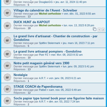
Dernier message par
DouglasGG
«
jeu. avr. 11, 2024 11:40 pm
Réponses :
5
Village du calendrier de l'Avent - Schreiber
Dernier message par
Michel cerfvoliste
«
ven. déc. 01, 2023 8:55 am
Réponses :
13
DUCK HUNT de KAPOUT
Dernier message par
Michel cerfvoliste
«
lun. nov. 13, 2023 8:28 pm
Réponses :
18
1
2
Le grand livre d'artisanat - Chantier de construction - par
Gondolino
Dernier message par
Spitfire Steiermark
«
jeu. mars 16, 2023 7:11 pm
Réponses :
5
Le grand livre artisanal pompiers - Gondolino
Dernier message par
Piotr PZ
«
mer. févr. 08, 2023 8:32 am
Réponses :
10
Notre petit magasin général vers 1900
Dernier message par
Spitfire Steiermark
«
lun. janv. 09, 2023 5:41 pm
Réponses :
13
Nostalgie
Dernier message par
A.R.T.
«
ven. janv. 06, 2023 6:21 am
Réponses :
1
STAGE COACH de Paperdiorama
Dernier message par
Patbel
«
sam. nov. 05, 2022 6:49 am
Réponses :
12
Socle papier type tunnel book pour une figurine faite maison
Dernier message par
A.R.T.
«
dim. avr. 03, 2022 7:24 am
Réponses :
2