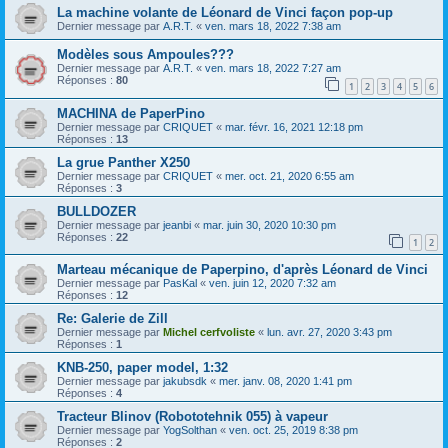
La machine volante de Léonard de Vinci façon pop-up
Dernier message par
A.R.T.
«
ven. mars 18, 2022 7:38 am
Modèles sous Ampoules???
Dernier message par
A.R.T.
«
ven. mars 18, 2022 7:27 am
Réponses :
80
1
2
3
4
5
6
MACHINA de PaperPino
Dernier message par
CRIQUET
«
mar. févr. 16, 2021 12:18 pm
Réponses :
13
La grue Panther X250
Dernier message par
CRIQUET
«
mer. oct. 21, 2020 6:55 am
Réponses :
3
BULLDOZER
Dernier message par
jeanbi
«
mar. juin 30, 2020 10:30 pm
Réponses :
22
1
2
Marteau mécanique de Paperpino, d'après Léonard de Vinci
Dernier message par
PasKal
«
ven. juin 12, 2020 7:32 am
Réponses :
12
Re: Galerie de Zill
Dernier message par
Michel cerfvoliste
«
lun. avr. 27, 2020 3:43 pm
Réponses :
1
KNB-250, paper model, 1:32
Dernier message par
jakubsdk
«
mer. janv. 08, 2020 1:41 pm
Réponses :
4
Tracteur Blinov (Robototehnik 055) à vapeur
Dernier message par
YogSolthan
«
ven. oct. 25, 2019 8:38 pm
Réponses :
2