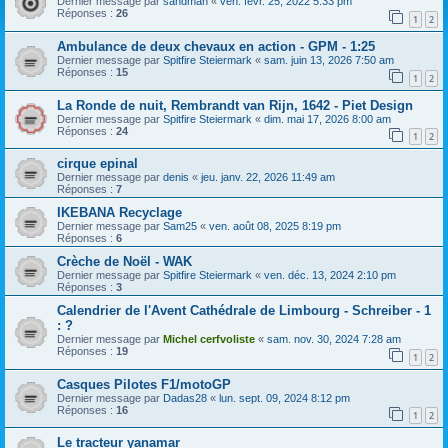
Dernier message par
sandman
«
ven. févr. 25, 2022 5:33 pm
Réponses :
26
1
2
Ambulance de deux chevaux en action - GPM - 1:25
Dernier message par
Spitfire Steiermark
«
sam. juin 13, 2026 7:50 am
Réponses :
15
1
2
La Ronde de nuit, Rembrandt van Rijn, 1642 - Piet Design
Dernier message par
Spitfire Steiermark
«
dim. mai 17, 2026 8:00 am
Réponses :
24
1
2
cirque epinal
Dernier message par
denis
«
jeu. janv. 22, 2026 11:49 am
Réponses :
7
IKEBANA Recyclage
Dernier message par
Sam25
«
ven. août 08, 2025 8:19 pm
Réponses :
6
Crèche de Noël - WAK
Dernier message par
Spitfire Steiermark
«
ven. déc. 13, 2024 2:10 pm
Réponses :
3
Calendrier de l'Avent Cathédrale de Limbourg - Schreiber - 1
: ?
Dernier message par
Michel cerfvoliste
«
sam. nov. 30, 2024 7:28 am
Réponses :
19
1
2
Casques Pilotes F1/motoGP
Dernier message par
Dadas28
«
lun. sept. 09, 2024 8:12 pm
Réponses :
16
1
2
Le tracteur yanamar