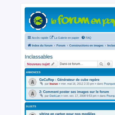
Accès rapide
La Galerie en papier
FAQ
Index du forum
Forum
Constructions en images
Incla
Inclassables
Recher
Re
Nouveau sujet
ANNONCES
GeCuRep : Générateur de cube repère
par
buzuc
»
mer. mai 16, 2012 2:33 pm
» dans
Pourquoi
2: Comment poster ses images sur le forum
par
DarkLan
»
ven. oct. 17, 2008 9:53 pm
» dans
Pourqu
SUJETS
vitrine en carton pour nos modèles