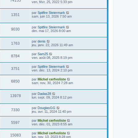
74155
ven. févr. 25, 2022 5:33 pm
par
Spitfire Steiermark
1351
sam. juin 13, 2026 7:50 am
par
Spitfire Steiermark
9030
dim. mai 17, 2026 8:00 am
par
denis
1763
jeu. janv. 22, 2026 11:49 am
par
Sam25
8784
ven. août 08, 2025 8:19 pm
par
Spitfire Steiermark
3751
ven. déc. 13, 2024 2:10 pm
par
Michel cerfvoliste
6850
sam. nov. 30, 2024 7:28 am
par
Dadas28
13978
lun. sept. 09, 2024 8:12 pm
par
DouglasGG
7330
jeu. avr. 11, 2024 11:40 pm
par
Michel cerfvoliste
5597
ven. déc. 01, 2023 8:55 am
par
Michel cerfvoliste
15083
lun. nov. 13, 2023 8:28 pm