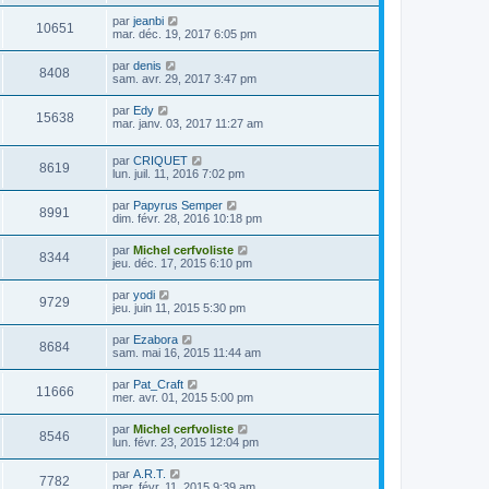
par
jeanbi
10651
mar. déc. 19, 2017 6:05 pm
par
denis
8408
sam. avr. 29, 2017 3:47 pm
par
Edy
15638
mar. janv. 03, 2017 11:27 am
par
CRIQUET
8619
lun. juil. 11, 2016 7:02 pm
par
Papyrus Semper
8991
dim. févr. 28, 2016 10:18 pm
par
Michel cerfvoliste
8344
jeu. déc. 17, 2015 6:10 pm
par
yodi
9729
jeu. juin 11, 2015 5:30 pm
par
Ezabora
8684
sam. mai 16, 2015 11:44 am
par
Pat_Craft
11666
mer. avr. 01, 2015 5:00 pm
par
Michel cerfvoliste
8546
lun. févr. 23, 2015 12:04 pm
par
A.R.T.
7782
mer. févr. 11, 2015 9:39 am