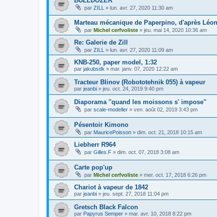
BULLDOZER
par
ZILL
»
lun. avr. 27, 2020 11:30 am
Marteau mécanique de Paperpino, d'après Léon
par
Michel cerfvoliste
»
jeu. mai 14, 2020 10:36 am
Re: Galerie de Zill
par
ZILL
»
lun. avr. 27, 2020 11:09 am
KNB-250, paper model, 1:32
par
jakubsdk
»
mar. janv. 07, 2020 12:22 am
Tracteur Blinov (Robototehnik 055) à vapeur
par
jeanbi
»
jeu. oct. 24, 2019 9:40 pm
Diaporama ''quand les moissons s' impose''
par
scale-modeller
»
ven. août 02, 2019 3:43 pm
Pésentoir Kimono
par
MauricePoisson
»
dim. oct. 21, 2018 10:15 am
Liebherr R964
par
Gilles.F
»
dim. oct. 07, 2018 3:08 am
Carte pop'up
par
Michel cerfvoliste
»
mer. oct. 17, 2018 6:26 pm
Chariot à vapeur de 1842
par
jeanbi
»
jeu. sept. 27, 2018 11:04 pm
Gretsch Black Falcon
par
Papyrus Semper
»
mar. avr. 10, 2018 8:22 pm