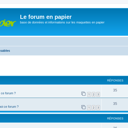
Le forum en papier
base de données et informations sur les maquettes en papier
ssables
cher
cherche avancée
RÉPONSES
35
 ce forum ?
1
2
3
35
oi ce forum ?
1
2
3
RÉPONSES