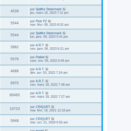
par
Spitfire Steiermark
4539
jeu. mars 16, 2023 7:11 pm
par
Piotr PZ
5544
mer. févr. 08, 2023 8:32 am
par
Spitfire Steiermark
5544
lun. janv. 09, 2023 5:41 pm
par
A.R.T.
3982
ven. janv. 06, 2023 6:21 am
par
Patbel
5576
sam. nov. 05, 2022 6:49 am
par
A.R.T.
4688
dim. avr. 03, 2022 7:24 am
par
A.R.T.
6970
ven. mars 18, 2022 7:38 am
par
A.R.T.
80465
ven. mars 18, 2022 7:27 am
par
CRIQUET
10723
mar. févr. 16, 2021 12:18 pm
par
CRIQUET
5948
mer. oct. 21, 2020 6:55 am
par
jeanbi