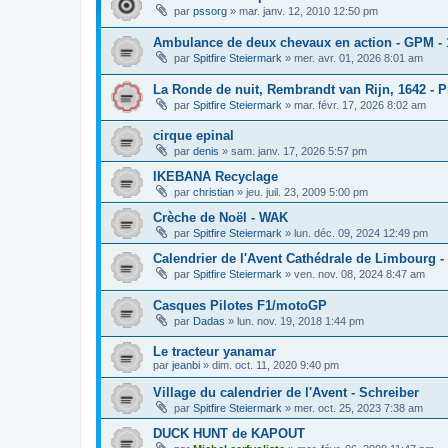
par
pssorg
»
mar. janv. 12, 2010 12:50 pm
Ambulance de deux chevaux en action - GPM - 
par
Spitfire Steiermark
»
mer. avr. 01, 2026 8:01 am
La Ronde de nuit, Rembrandt van Rijn, 1642 - P
par
Spitfire Steiermark
»
mar. févr. 17, 2026 8:02 am
cirque epinal
par
denis
»
sam. janv. 17, 2026 5:57 pm
IKEBANA Recyclage
par
christian
»
jeu. juil. 23, 2009 5:00 pm
Crèche de Noël - WAK
par
Spitfire Steiermark
»
lun. déc. 09, 2024 12:49 pm
Calendrier de l'Avent Cathédrale de Limbourg - 
par
Spitfire Steiermark
»
ven. nov. 08, 2024 8:47 am
Casques Pilotes F1/motoGP
par
Dadas
»
lun. nov. 19, 2018 1:44 pm
Le tracteur yanamar
par
jeanbi
»
dim. oct. 11, 2020 9:40 pm
Village du calendrier de l'Avent - Schreiber
par
Spitfire Steiermark
»
mer. oct. 25, 2023 7:38 am
DUCK HUNT de KAPOUT