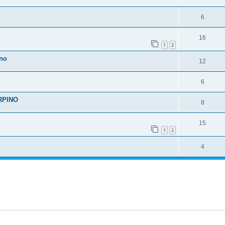
6
16
1
2
ino
12
6
RPINO
8
15
1
2
4