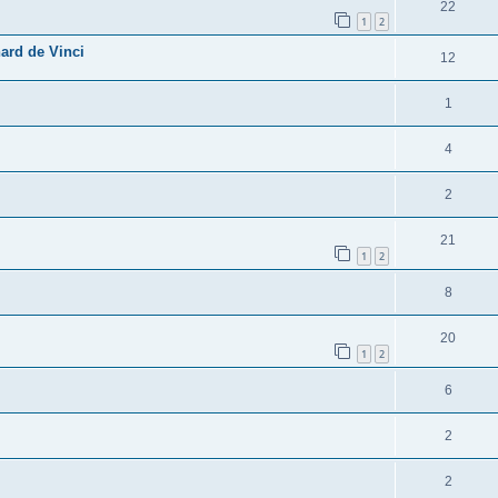
22
1
2
ard de Vinci
12
1
4
2
21
1
2
8
20
1
2
6
2
2