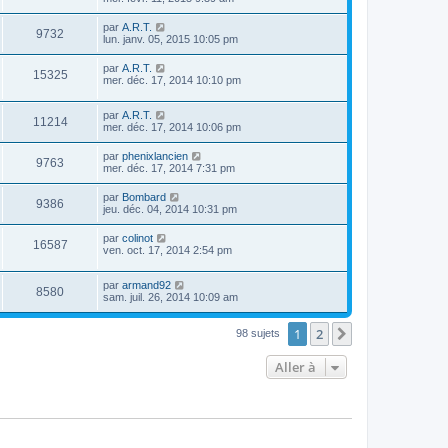
par
A.R.T.
9732
lun. janv. 05, 2015 10:05 pm
par
A.R.T.
15325
mer. déc. 17, 2014 10:10 pm
par
A.R.T.
11214
mer. déc. 17, 2014 10:06 pm
par
phenixlancien
9763
mer. déc. 17, 2014 7:31 pm
par
Bombard
9386
jeu. déc. 04, 2014 10:31 pm
par
colinot
16587
ven. oct. 17, 2014 2:54 pm
par
armand92
8580
sam. juil. 26, 2014 10:09 am
1
2
Suivante
98 sujets
Aller à