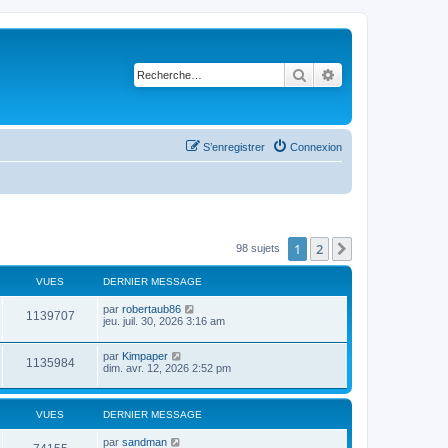
Rechercher
Recherche avancé
S’enregistrer
Connexion
1
2
Suivante
98 sujets
VUES
DERNIER MESSAGE
par
robertaub86
1139707
jeu. juil. 30, 2026 3:16 am
par
Kimpaper
1135984
dim. avr. 12, 2026 2:52 pm
VUES
DERNIER MESSAGE
par
sandman