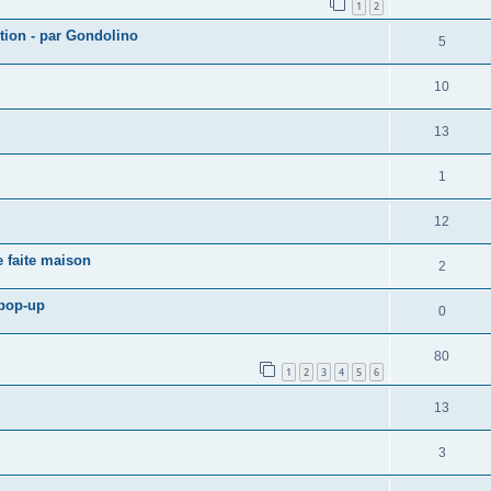
1
2
ction - par Gondolino
5
10
13
1
12
e faite maison
2
 pop-up
0
80
1
2
3
4
5
6
13
3