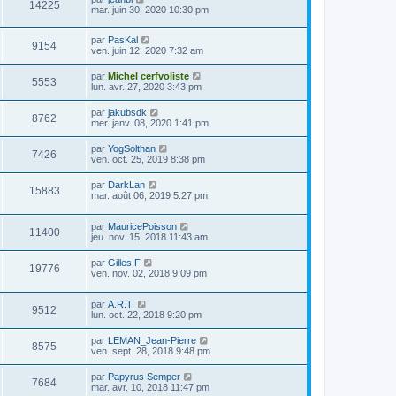
14225
mar. juin 30, 2020 10:30 pm
par
PasKal
9154
ven. juin 12, 2020 7:32 am
par
Michel cerfvoliste
5553
lun. avr. 27, 2020 3:43 pm
par
jakubsdk
8762
mer. janv. 08, 2020 1:41 pm
par
YogSolthan
7426
ven. oct. 25, 2019 8:38 pm
par
DarkLan
15883
mar. août 06, 2019 5:27 pm
par
MauricePoisson
11400
jeu. nov. 15, 2018 11:43 am
par
Gilles.F
19776
ven. nov. 02, 2018 9:09 pm
par
A.R.T.
9512
lun. oct. 22, 2018 9:20 pm
par
LEMAN_Jean-Pierre
8575
ven. sept. 28, 2018 9:48 pm
par
Papyrus Semper
7684
mar. avr. 10, 2018 11:47 pm