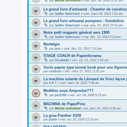
par
Michel cerfvoliste
»
mer. févr. 06, 2008 11:47 pm
Le grand livre d'artisanat - Chantier de constru
par
Spitfire Steiermark
»
sam. mars 04, 2023 7:02 am
Le grand livre artisanal pompiers - Gondolino
par
Spitfire Steiermark
»
mar. janv. 03, 2023 10:53 am
Notre petit magasin général vers 1900
par
Spitfire Steiermark
»
mar. déc. 13, 2022 5:23 pm
Nostalgie
par
jano
»
sam. déc. 03, 2022 7:02 pm
STAGE COACH de Paperdiorama
par
RonaldoM
»
ven. oct. 21, 2022 1:58 am
Socle papier type tunnel book pour une figurin
par
sandman
»
dim. mars 27, 2022 11:52 pm
La machine volante de Léonard de Vinci façon
par
A.R.T.
»
ven. mars 18, 2022 7:38 am
Modèles sous Ampoules???
par
jast2000
»
ven. avr. 04, 2008 5:23 pm
MACHINA de PaperPino
par
Michel cerfvoliste
»
lun. janv. 25, 2021 9:28 am
La grue Panther X250
par
jeanbi
»
mar. oct. 20, 2020 12:19 pm