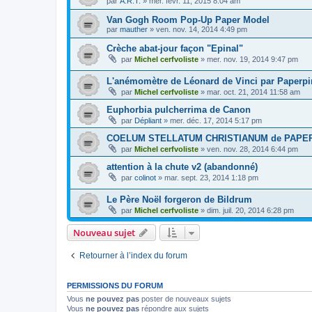
par
A.R.T.
»
mer. févr. 11, 2015 8:04 am
Van Gogh Room Pop-Up Paper Model
par
mauther
»
ven. nov. 14, 2014 4:49 pm
Crèche abat-jour façon "Epinal"
par
Michel cerfvoliste
»
mer. nov. 19, 2014 9:47 pm
L'anémomètre de Léonard de Vinci par Paperp
par
Michel cerfvoliste
»
mar. oct. 21, 2014 11:58 am
Euphorbia pulcherrima de Canon
par
Dépliant
»
mer. déc. 17, 2014 5:17 pm
COELUM STELLATUM CHRISTIANUM de PAPE
par
Michel cerfvoliste
»
ven. nov. 28, 2014 6:44 pm
attention à la chute v2 (abandonné)
par
colinot
»
mar. sept. 23, 2014 1:18 pm
Le Père Noël forgeron de Bildrum
par
Michel cerfvoliste
»
dim. juil. 20, 2014 6:28 pm
Nouveau sujet
Retourner à l’index du forum
PERMISSIONS DU FORUM
Vous
ne pouvez pas
poster de nouveaux sujets
Vous
ne pouvez pas
répondre aux sujets