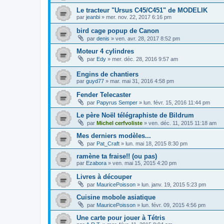
Le tracteur "Ursus C45/C451" de MODELIK
par
jeanbi
»
mer. nov. 22, 2017 6:16 pm
bird cage popup de Canon
par
denis
»
ven. avr. 28, 2017 8:52 pm
Moteur 4 cylindres
par
Edy
»
mer. déc. 28, 2016 9:57 am
Engins de chantiers
par
guyd77
»
mar. mai 31, 2016 4:58 pm
Fender Telecaster
par
Papyrus Semper
»
lun. févr. 15, 2016 11:44 pm
Le père Noël télégraphiste de Bildrum
par
Michel cerfvoliste
»
ven. déc. 11, 2015 11:18 am
Mes derniers modèles...
par
Pat_Craft
»
lun. mai 18, 2015 8:30 pm
ramène ta fraise!! (ou pas)
par
Ezabora
»
ven. mai 15, 2015 4:20 pm
Livres à découper
par
MauricePoisson
»
lun. janv. 19, 2015 5:23 pm
Cuisine mobole asiatique
par
MauricePoisson
»
lun. févr. 09, 2015 4:56 pm
Une carte pour jouer à Tétris