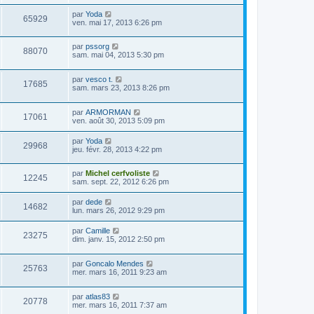
par
Yoda
65929
ven. mai 17, 2013 6:26 pm
par
pssorg
88070
sam. mai 04, 2013 5:30 pm
par
vesco t.
17685
sam. mars 23, 2013 8:26 pm
par
ARMORMAN
17061
ven. août 30, 2013 5:09 pm
par
Yoda
29968
jeu. févr. 28, 2013 4:22 pm
par
Michel cerfvoliste
12245
sam. sept. 22, 2012 6:26 pm
par
dede
14682
lun. mars 26, 2012 9:29 pm
par
Camille
23275
dim. janv. 15, 2012 2:50 pm
par
Goncalo Mendes
25763
mer. mars 16, 2011 9:23 am
par
atlas83
20778
mer. mars 16, 2011 7:37 am