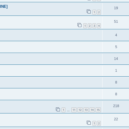
INE]
19
1
2
51
1
2
3
4
4
5
14
1
8
8
218
1
11
12
13
14
15
…
22
1
2