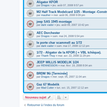
Aligator KFOR
par
Dragos
»
jeu. août 07, 2008 9:57 pm
M2 Half Track Modelcard 1/25 - Montage -Const
par
mauther
»
mer. août 06, 2008 9:09 pm
jeep SAS 1945 montage
par
dark vador
»
jeu. août 09, 2007 10:42 pm
AEC Dorchester
par
Dragos
»
sam. mai 24, 2008 5:54 pm
le porte char scammell au 1/72
par
dark vador
»
sam. mai 17, 2008 12:12 pm
1/72 - Aligator de la KFOR ( = VBL tchèque).
par
Thanh Thuy
»
mar. avr. 22, 2008 11:29 pm
JEEP WILLIS MODELIK 1/24
par
RENNESSON
»
mar. févr. 19, 2008 8:04 am
BRDM 96i [Terminée]
par
Dragos
»
mer. sept. 05, 2007 11:04 am
Gaz 67 Modelik
par
Mad Cutter
»
lun. oct. 15, 2007 12:12 am
Nouveau sujet
Retourner à l’index du forum