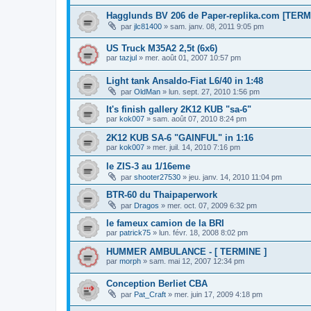
Hagglunds BV 206 de Paper-replika.com [TERM
par
jlc81400
»
sam. janv. 08, 2011 9:05 pm
US Truck M35A2 2,5t (6x6)
par
tazjul
»
mer. août 01, 2007 10:57 pm
Light tank Ansaldo-Fiat L6/40 in 1:48
par
OldMan
»
lun. sept. 27, 2010 1:56 pm
It's finish gallery 2K12 KUB "sa-6"
par
kok007
»
sam. août 07, 2010 8:24 pm
2K12 KUB SA-6 "GAINFUL" in 1:16
par
kok007
»
mer. juil. 14, 2010 7:16 pm
le ZIS-3 au 1/16eme
par
shooter27530
»
jeu. janv. 14, 2010 11:04 pm
BTR-60 du Thaipaperwork
par
Dragos
»
mer. oct. 07, 2009 6:32 pm
le fameux camion de la BRI
par
patrick75
»
lun. févr. 18, 2008 8:02 pm
HUMMER AMBULANCE - [ TERMINE ]
par
morph
»
sam. mai 12, 2007 12:34 pm
Conception Berliet CBA
par
Pat_Craft
»
mer. juin 17, 2009 4:18 pm