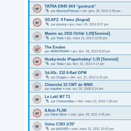
TATRA ER45 4X4 "guntruck"
par
MauricePoisson
»
lun. janv. 28, 2013 4:39 pm
SD.KFZ. 9 Famo (Angraf)
par
pssorg
»
jeu. mars 25, 2010 8:37 pm
Maxim wz.1910 /Orlik/ 1:25[Terminé]
par
Yoda
»
jeu. mars 21, 2013 12:50 pm
The Emden
par
ARMORMAN
»
jeu. févr. 28, 2013 8:20 pm
Husky-tmdv /Paperhobby/ 1:35 [Terminé]
par
Yoda
»
jeu. févr. 21, 2013 4:17 pm
Sd.Kfz. 232 6-Rad GPM
par
Dragos
»
dim. avr. 22, 2012 6:25 pm
Chevrolet 15 CWT de WW2
par
mauther
»
mer. oct. 29, 2008 6:24 am
Le Latil M7 T1
par
ChimereMax
»
dim. mars 14, 2010 7:20 pm
8,8cm FLAK
par
Oliver Bizer
»
sam. janv. 29, 2011 4:45 pm
Volvo C303 1/35°
par
jlc81400
»
sam. mars 12, 2011 10:43 pm