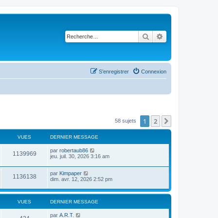
Rechercher
Recherche avancé
S’enregistrer
Connexion
1
2
Suivante
58 sujets
VUES
DERNIER MESSAGE
par
robertaub86
1139969
jeu. juil. 30, 2026 3:16 am
par
Kimpaper
1136138
dim. avr. 12, 2026 2:52 pm
VUES
DERNIER MESSAGE
par
A.R.T.