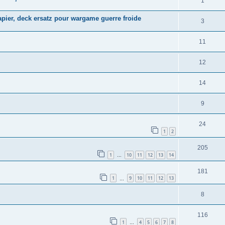
1
papier, deck ersatz pour wargame guerre froide
3
11
12
14
9
24
1
2
205
1
10
11
12
13
14
…
181
1
9
10
11
12
13
…
8
116
1
4
5
6
7
8
…