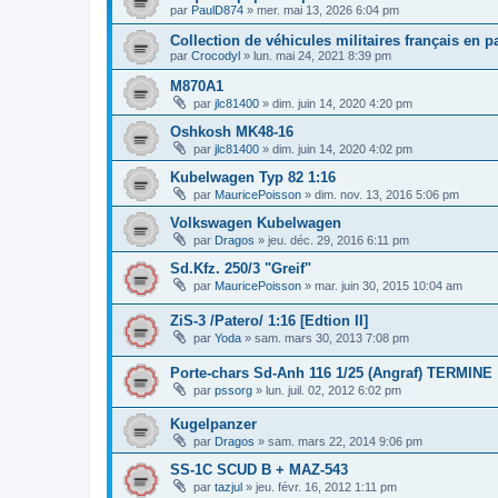
par
PaulD874
»
mer. mai 13, 2026 6:04 pm
Collection de véhicules militaires français en 
par
Crocodyl
»
lun. mai 24, 2021 8:39 pm
M870A1
par
jlc81400
»
dim. juin 14, 2020 4:20 pm
Oshkosh MK48-16
par
jlc81400
»
dim. juin 14, 2020 4:02 pm
Kubelwagen Typ 82 1:16
par
MauricePoisson
»
dim. nov. 13, 2016 5:06 pm
Volkswagen Kubelwagen
par
Dragos
»
jeu. déc. 29, 2016 6:11 pm
Sd.Kfz. 250/3 "Greif"
par
MauricePoisson
»
mar. juin 30, 2015 10:04 am
ZiS-3 /Patero/ 1:16 [Edtion II]
par
Yoda
»
sam. mars 30, 2013 7:08 pm
Porte-chars Sd-Anh 116 1/25 (Angraf) TERMINE
par
pssorg
»
lun. juil. 02, 2012 6:02 pm
Kugelpanzer
par
Dragos
»
sam. mars 22, 2014 9:06 pm
SS-1C SCUD B + MAZ-543
par
tazjul
»
jeu. févr. 16, 2012 1:11 pm