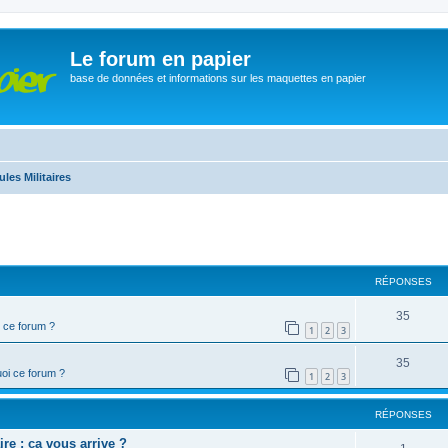
Le forum en papier
base de données et informations sur les maquettes en papier
ules Militaires
cher
cherche avancée
RÉPONSES
35
 ce forum ?
1
2
3
35
oi ce forum ?
1
2
3
RÉPONSES
re : ça vous arrive ?