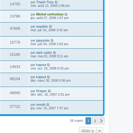
par
Thanh Thuy
14755
mer. août 13, 2008 2:58 pm
par
Michel cerfvoliste
13786
jeu. août 07, 2008 1:57 pm
par
mauther
47606
mar. juil. 01, 2008 3:42 am
par
jojopylote
15779
mer. juin 04, 2008 2:02 pm
par
dark vador
15185
mar. mai 20, 2008 9:11 am
par
kapout
14633
ven. avr. 25, 2008 9:33 am
par
kapout
99104
dim. mars 30, 2008 5:06 pm
par
Dragos
49045
dim. déc. 02, 2007 2:01 pm
par
morph
57722
jeu. nov. 15, 2007 7:37 pm
1
2
Suivante
58 sujets
Aller à