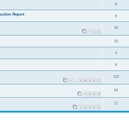
8
ruction Report
6
39
1
2
3
10
9
8
103
1
3
4
5
6
7
…
58
1
2
3
4
72
1
2
3
4
5