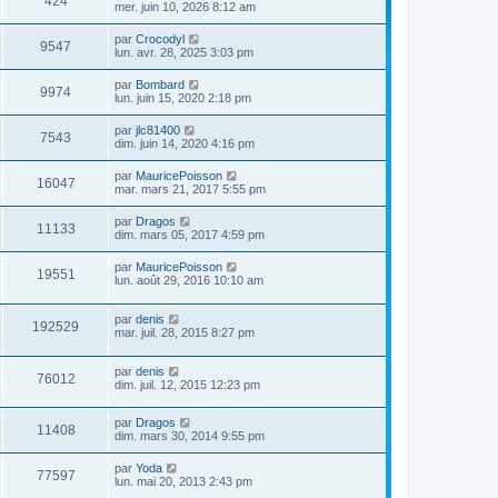
424
mer. juin 10, 2026 8:12 am
par
Crocodyl
9547
lun. avr. 28, 2025 3:03 pm
par
Bombard
9974
lun. juin 15, 2020 2:18 pm
par
jlc81400
7543
dim. juin 14, 2020 4:16 pm
par
MauricePoisson
16047
mar. mars 21, 2017 5:55 pm
par
Dragos
11133
dim. mars 05, 2017 4:59 pm
par
MauricePoisson
19551
lun. août 29, 2016 10:10 am
par
denis
192529
mar. juil. 28, 2015 8:27 pm
par
denis
76012
dim. juil. 12, 2015 12:23 pm
par
Dragos
11408
dim. mars 30, 2014 9:55 pm
par
Yoda
77597
lun. mai 20, 2013 2:43 pm