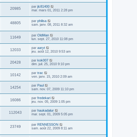
par
jlc81400
20985
mar. mars 01, 2011 2:28 pm
par
philisa
48805
sam. janv. 08, 2011 8:32 am
par
OldMan
11649
lun. sept. 27, 2010 11:08 pm
par
aaryt
12033
jeu. août 12, 2010 9:53 am
par
kok007
20428
dim. juil. 25, 2010 9:10 pm
par
trac
10142
ven. janv. 15, 2010 2:09 am
par
Paul
14254
sam. nov. 07, 2009 11:10 pm
par
fredekari
16086
jeu. nov. 05, 2009 1:05 pm
par
haukadalur
112043
mar. sept. 01, 2009 5:05 pm
par
RENNESSON
23749
sam. août 22, 2009 8:11 am