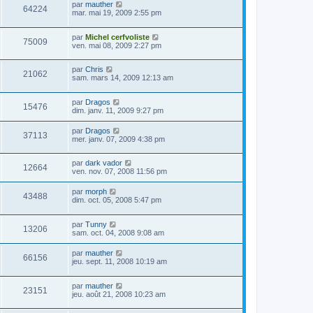
par
mauther
64224
mar. mai 19, 2009 2:55 pm
par
Michel cerfvoliste
75009
ven. mai 08, 2009 2:27 pm
par
Chris
21062
sam. mars 14, 2009 12:13 am
par
Dragos
15476
dim. janv. 11, 2009 9:27 pm
par
Dragos
37113
mer. janv. 07, 2009 4:38 pm
par
dark vador
12664
ven. nov. 07, 2008 11:56 pm
par
morph
43488
dim. oct. 05, 2008 5:47 pm
par
Tunny
13206
sam. oct. 04, 2008 9:08 am
par
mauther
66156
jeu. sept. 11, 2008 10:19 am
par
mauther
23151
jeu. août 21, 2008 10:23 am