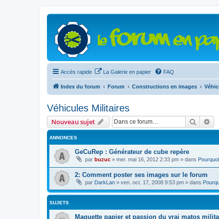
Accès rapide
La Galerie en papier
FAQ
Index du forum
Forum
Constructions en images
Véhic
Véhicules Militaires
Recher
Re
Nouveau sujet
ANNONCES
GeCuRep : Générateur de cube repère
par
buzuc
»
mer. mai 16, 2012 2:33 pm
» dans
Pourquoi
2: Comment poster ses images sur le forum
par
DarkLan
»
ven. oct. 17, 2008 9:53 pm
» dans
Pourqu
SUJETS
Maquette papier et passion du vrai matos militai