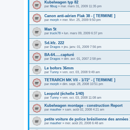
Kubelwagen typ 82
par
filbug
»
mar. mars 31, 2009 11:35 pm
Canon anti-aérien Flak 38 - [ TERMINE ]
par
morph
»
mer. févr. 25, 2009 9:50 pm
Man 5t
par
truck78
»
lun. mars 09, 2009 6:37 pm
Sd.kfz. 222
par
Dragos
»
jeu. janv. 01, 2009 7:56 pm
BA-64.....capturé
par
Dragos
»
dim. avr. 01, 2007 2:58 pm
Le bofors 36mm
par
Tunny
»
ven. oct. 03, 2008 9:49 am
TETRARCH MK VII - 1/72° - [ TERMINE ]
par
morph
»
dim. sept. 28, 2008 10:51 pm
Leopold (échelle 1/40)
par
Tunny
»
ven. oct. 03, 2008 11:08 am
Kubelwagen montage - construction Report
par
mauther
»
sam. août 02, 2008 4:21 am
petite voiture de police brésilienne des années
par
mauther
»
mer. août 20, 2008 6:48 am