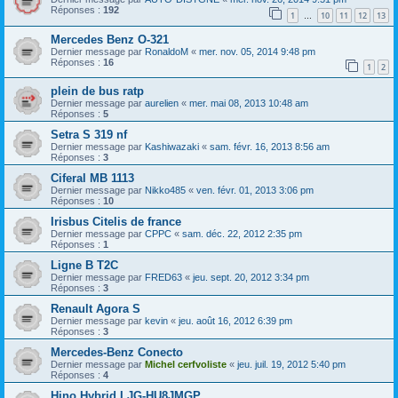
Réponses :
192
1
10
11
12
13
…
Mercedes Benz O-321
Dernier message par
RonaldoM
«
mer. nov. 05, 2014 9:48 pm
Réponses :
16
1
2
plein de bus ratp
Dernier message par
aurelien
«
mer. mai 08, 2013 10:48 am
Réponses :
5
Setra S 319 nf
Dernier message par
Kashiwazaki
«
sam. févr. 16, 2013 8:56 am
Réponses :
3
Ciferal MB 1113
Dernier message par
Nikko485
«
ven. févr. 01, 2013 3:06 pm
Réponses :
10
Irisbus Citelis de france
Dernier message par
CPPC
«
sam. déc. 22, 2012 2:35 pm
Réponses :
1
Ligne B T2C
Dernier message par
FRED63
«
jeu. sept. 20, 2012 3:34 pm
Réponses :
3
Renault Agora S
Dernier message par
kevin
«
jeu. août 16, 2012 6:39 pm
Réponses :
3
Mercedes-Benz Conecto
Dernier message par
Michel cerfvoliste
«
jeu. juil. 19, 2012 5:40 pm
Réponses :
4
Hino Hybrid LJG-HU8JMGP