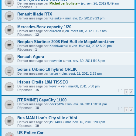
Dernier message par
Michel cerfvoliste
«
jeu. avr. 26, 2012 8:49 am
Réponses :
1
Renault Iliade RTX
Dernier message par
Keïsuke
«
mer. avr. 25, 2012 9:23 pm
Mercedes-Benz capacity 1/20
Dernier message par
aurelien
«
jeu. mars 08, 2012 10:27 am
Réponses :
12
Neoplan Starliner 2008 Red Bull de MegaMoonLiner
Dernier message par
Kashiwazaki
«
ven. févr. 03, 2012 5:29 pm
Réponses :
1
Renault Agora
Dernier message par
newtrain
«
mer. nov. 30, 2011 5:18 pm
Solaris Urbino 18 hybrid ORLIK
Dernier message par
tartze
«
dim. sept. 11, 2011 2:23 pm
Irisbus Citelis 18M TISSEO
Dernier message par
kevin
«
ven. mai 06, 2011 5:30 pm
Réponses :
15
1
2
[TERMINE] CapaCity 1/100
Dernier message par
cockpit26
«
lun. avr. 04, 2011 10:01 pm
Réponses :
18
1
2
Bus MAN Lion's City ville d'Albi
Dernier message par
jlc81400
«
mar. nov. 16, 2010 1:00 pm
Réponses :
10
US Police Car