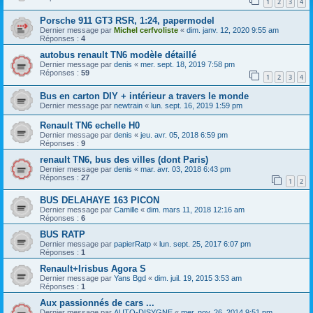
1
2
3
4
Porsche 911 GT3 RSR, 1:24, papermodel
Dernier message par
Michel cerfvoliste
«
dim. janv. 12, 2020 9:55 am
Réponses :
4
autobus renault TN6 modèle détaillé
Dernier message par
denis
«
mer. sept. 18, 2019 7:58 pm
Réponses :
59
1
2
3
4
Bus en carton DIY + intérieur a travers le monde
Dernier message par
newtrain
«
lun. sept. 16, 2019 1:59 pm
Renault TN6 echelle H0
Dernier message par
denis
«
jeu. avr. 05, 2018 6:59 pm
Réponses :
9
renault TN6, bus des villes (dont Paris)
Dernier message par
denis
«
mar. avr. 03, 2018 6:43 pm
Réponses :
27
1
2
BUS DELAHAYE 163 PICON
Dernier message par
Camille
«
dim. mars 11, 2018 12:16 am
Réponses :
6
BUS RATP
Dernier message par
papierRatp
«
lun. sept. 25, 2017 6:07 pm
Réponses :
1
Renault+Irisbus Agora S
Dernier message par
Yans Bgd
«
dim. juil. 19, 2015 3:53 am
Réponses :
1
Aux passionnés de cars ...
Dernier message par
AUTO-DISYGNE
«
mer. nov. 26, 2014 9:51 pm