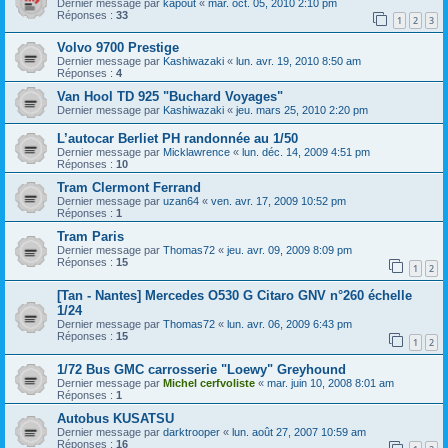
Dernier message par
kapout
«
mar. oct. 05, 2010 2:10 pm
Réponses :
33
1
2
3
Volvo 9700 Prestige
Dernier message par
Kashiwazaki
«
lun. avr. 19, 2010 8:50 am
Réponses :
4
Van Hool TD 925 "Buchard Voyages"
Dernier message par
Kashiwazaki
«
jeu. mars 25, 2010 2:20 pm
L’autocar Berliet PH randonnée au 1/50
Dernier message par
Micklawrence
«
lun. déc. 14, 2009 4:51 pm
Réponses :
10
Tram Clermont Ferrand
Dernier message par
uzan64
«
ven. avr. 17, 2009 10:52 pm
Réponses :
1
Tram Paris
Dernier message par
Thomas72
«
jeu. avr. 09, 2009 8:09 pm
Réponses :
15
1
2
[Tan - Nantes] Mercedes O530 G Citaro GNV n°260 échelle
1/24
Dernier message par
Thomas72
«
lun. avr. 06, 2009 6:43 pm
Réponses :
15
1
2
1/72 Bus GMC carrosserie "Loewy" Greyhound
Dernier message par
Michel cerfvoliste
«
mar. juin 10, 2008 8:01 am
Réponses :
1
Autobus KUSATSU
Dernier message par
darktrooper
«
lun. août 27, 2007 10:59 am
Réponses :
16