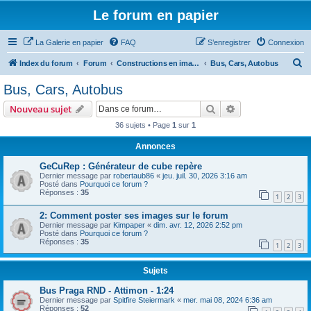
Le forum en papier
La Galerie en papier
FAQ
S’enregistrer
Connexion
R
Index du forum
Forum
Constructions en images
Bus, Cars, Autobus
e
Bus, Cars, Autobus
c
Rechercher
Recherche avanc
Nouveau sujet
h
36 sujets • Page
1
sur
1
e
Annonces
r
c
GeCuRep : Générateur de cube repère
Dernier message par
robertaub86
«
jeu. juil. 30, 2026 3:16 am
h
Posté dans
Pourquoi ce forum ?
Réponses :
35
e
1
2
3
r
2: Comment poster ses images sur le forum
Dernier message par
Kimpaper
«
dim. avr. 12, 2026 2:52 pm
Posté dans
Pourquoi ce forum ?
Réponses :
35
1
2
3
Sujets
Bus Praga RND - Attimon - 1:24
Dernier message par
Spitfire Steiermark
«
mer. mai 08, 2024 6:36 am
Réponses :
52