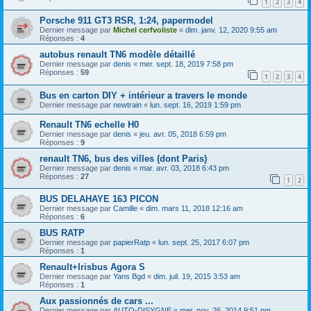
1
2
3
4
Porsche 911 GT3 RSR, 1:24, papermodel
Dernier message par
Michel cerfvoliste
«
dim. janv. 12, 2020 9:55 am
Réponses :
4
autobus renault TN6 modèle détaillé
Dernier message par
denis
«
mer. sept. 18, 2019 7:58 pm
Réponses :
59
1
2
3
4
Bus en carton DIY + intérieur a travers le monde
Dernier message par
newtrain
«
lun. sept. 16, 2019 1:59 pm
Renault TN6 echelle H0
Dernier message par
denis
«
jeu. avr. 05, 2018 6:59 pm
Réponses :
9
renault TN6, bus des villes (dont Paris)
Dernier message par
denis
«
mar. avr. 03, 2018 6:43 pm
Réponses :
27
1
2
BUS DELAHAYE 163 PICON
Dernier message par
Camille
«
dim. mars 11, 2018 12:16 am
Réponses :
6
BUS RATP
Dernier message par
papierRatp
«
lun. sept. 25, 2017 6:07 pm
Réponses :
1
Renault+Irisbus Agora S
Dernier message par
Yans Bgd
«
dim. juil. 19, 2015 3:53 am
Réponses :
1
Aux passionnés de cars ...
Dernier message par
AUTO-DISYGNE
«
mer. nov. 26, 2014 9:51 pm