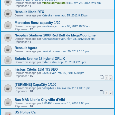
Dernier message par
Michel cerfvoliste
«
jeu. avr. 26, 2012 8:49 am
Réponses :
1
Renault Iliade RTX
Dernier message par
Keïsuke
«
mer. avr. 25, 2012 9:23 pm
Mercedes-Benz capacity 1/20
Dernier message par
aurelien
«
jeu. mars 08, 2012 10:27 am
Réponses :
12
Neoplan Starliner 2008 Red Bull de MegaMoonLiner
Dernier message par
Kashiwazaki
«
ven. févr. 03, 2012 5:29 pm
Réponses :
1
Renault Agora
Dernier message par
newtrain
«
mer. nov. 30, 2011 5:18 pm
Solaris Urbino 18 hybrid ORLIK
Dernier message par
tartze
«
dim. sept. 11, 2011 2:23 pm
Irisbus Citelis 18M TISSEO
Dernier message par
kevin
«
ven. mai 06, 2011 5:30 pm
Réponses :
15
1
2
[TERMINE] CapaCity 1/100
Dernier message par
cockpit26
«
lun. avr. 04, 2011 10:01 pm
Réponses :
18
1
2
Bus MAN Lion's City ville d'Albi
Dernier message par
jlc81400
«
mar. nov. 16, 2010 1:00 pm
Réponses :
10
US Police Car