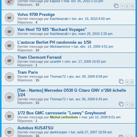
Dernier message par
kapout
«
mar. oct. 05, 2010 2:10 pm
Réponses :
33
1
2
3
Volvo 9700 Prestige
Dernier message par
Kashiwazaki
«
lun. avr. 19, 2010 8:50 am
Réponses :
4
Van Hool TD 925 "Buchard Voyages"
Dernier message par
Kashiwazaki
«
jeu. mars 25, 2010 2:20 pm
L’autocar Berliet PH randonnée au 1/50
Dernier message par
Micklawrence
«
lun. déc. 14, 2009 4:51 pm
Réponses :
10
Tram Clermont Ferrand
Dernier message par
uzan64
«
ven. avr. 17, 2009 10:52 pm
Réponses :
1
Tram Paris
Dernier message par
Thomas72
«
jeu. avr. 09, 2009 8:09 pm
Réponses :
15
1
2
[Tan - Nantes] Mercedes O530 G Citaro GNV n°260 échelle
1/24
Dernier message par
Thomas72
«
lun. avr. 06, 2009 6:43 pm
Réponses :
15
1
2
1/72 Bus GMC carrosserie "Loewy" Greyhound
Dernier message par
Michel cerfvoliste
«
mar. juin 10, 2008 8:01 am
Réponses :
1
Autobus KUSATSU
Dernier message par
darktrooper
«
lun. août 27, 2007 10:59 am
Réponses :
16