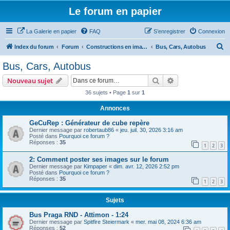
Le forum en papier
La Galerie en papier
FAQ
S’enregistrer
Connexion
R
Index du forum
Forum
Constructions en images
Bus, Cars, Autobus
e
Bus, Cars, Autobus
c
Rechercher
Recherche avanc
Nouveau sujet
h
36 sujets • Page
1
sur
1
e
Annonces
r
c
GeCuRep : Générateur de cube repère
Dernier message par
robertaub86
«
jeu. juil. 30, 2026 3:16 am
h
Posté dans
Pourquoi ce forum ?
Réponses :
35
e
1
2
3
r
2: Comment poster ses images sur le forum
Dernier message par
Kimpaper
«
dim. avr. 12, 2026 2:52 pm
Posté dans
Pourquoi ce forum ?
Réponses :
35
1
2
3
Sujets
Bus Praga RND - Attimon - 1:24
Dernier message par
Spitfire Steiermark
«
mer. mai 08, 2024 6:36 am
Réponses :
52