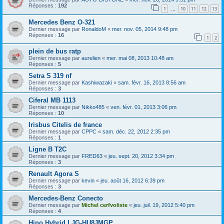
Réponses :
192
1
10
11
12
13
…
Mercedes Benz O-321
Dernier message par
RonaldoM
«
mer. nov. 05, 2014 9:48 pm
Réponses :
16
1
2
plein de bus ratp
Dernier message par
aurelien
«
mer. mai 08, 2013 10:48 am
Réponses :
5
Setra S 319 nf
Dernier message par
Kashiwazaki
«
sam. févr. 16, 2013 8:56 am
Réponses :
3
Ciferal MB 1113
Dernier message par
Nikko485
«
ven. févr. 01, 2013 3:06 pm
Réponses :
10
Irisbus Citelis de france
Dernier message par
CPPC
«
sam. déc. 22, 2012 2:35 pm
Réponses :
1
Ligne B T2C
Dernier message par
FRED63
«
jeu. sept. 20, 2012 3:34 pm
Réponses :
3
Renault Agora S
Dernier message par
kevin
«
jeu. août 16, 2012 6:39 pm
Réponses :
3
Mercedes-Benz Conecto
Dernier message par
Michel cerfvoliste
«
jeu. juil. 19, 2012 5:40 pm
Réponses :
4
Hino Hybrid LJG-HU8JMGP