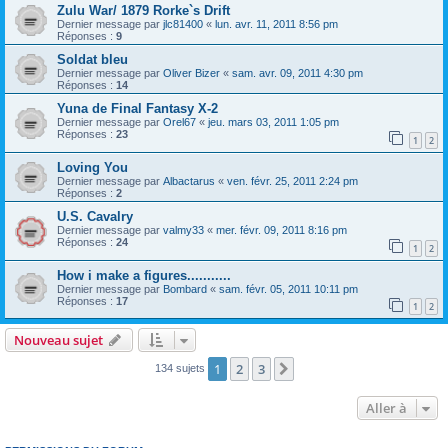
Zulu War/ 1879 Rorke`s Drift
Dernier message par
jlc81400
«
lun. avr. 11, 2011 8:56 pm
Réponses :
9
Soldat bleu
Dernier message par
Oliver Bizer
«
sam. avr. 09, 2011 4:30 pm
Réponses :
14
Yuna de Final Fantasy X-2
Dernier message par
Orel67
«
jeu. mars 03, 2011 1:05 pm
Réponses :
23
1
2
Loving You
Dernier message par
Albactarus
«
ven. févr. 25, 2011 2:24 pm
Réponses :
2
U.S. Cavalry
Dernier message par
valmy33
«
mer. févr. 09, 2011 8:16 pm
Réponses :
24
1
2
How i make a figures...........
Dernier message par
Bombard
«
sam. févr. 05, 2011 10:11 pm
Réponses :
17
1
2
Nouveau sujet
1
2
3
Suivante
134 sujets
Aller à