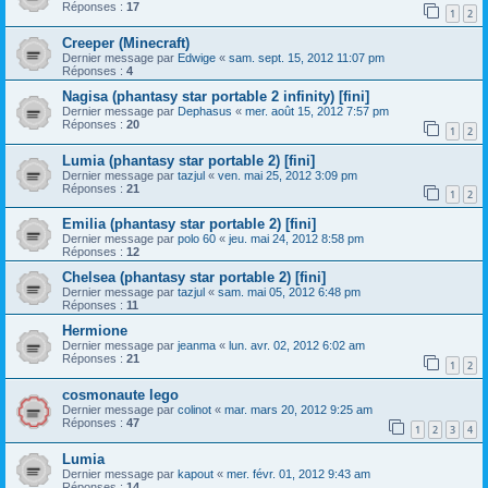
Réponses :
17
1
2
Creeper (Minecraft)
Dernier message par
Edwige
«
sam. sept. 15, 2012 11:07 pm
Réponses :
4
Nagisa (phantasy star portable 2 infinity) [fini]
Dernier message par
Dephasus
«
mer. août 15, 2012 7:57 pm
Réponses :
20
1
2
Lumia (phantasy star portable 2) [fini]
Dernier message par
tazjul
«
ven. mai 25, 2012 3:09 pm
Réponses :
21
1
2
Emilia (phantasy star portable 2) [fini]
Dernier message par
polo 60
«
jeu. mai 24, 2012 8:58 pm
Réponses :
12
Chelsea (phantasy star portable 2) [fini]
Dernier message par
tazjul
«
sam. mai 05, 2012 6:48 pm
Réponses :
11
Hermione
Dernier message par
jeanma
«
lun. avr. 02, 2012 6:02 am
Réponses :
21
1
2
cosmonaute lego
Dernier message par
colinot
«
mar. mars 20, 2012 9:25 am
Réponses :
47
1
2
3
4
Lumia
Dernier message par
kapout
«
mer. févr. 01, 2012 9:43 am
Réponses :
14