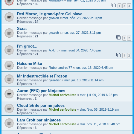
Dernier message par
RonaldoM
«
mer. avr. 02, 2025 5:35 am
Réponses :
30
1
2
3
Ded Moroz, le grand-père Gel slave
Dernier message par
gwalch
«
mer. déc. 28, 2022 3:10 pm
Réponses :
14
Scrat
Dernier message par
gwalch
«
mar. avr. 27, 2021 3:11 pm
Réponses :
21
1
2
I'm groot...
Dernier message par
A.R.T.
«
mar. août 04, 2020 7:45 pm
Réponses :
21
1
2
Hatsune Miku
Dernier message par
Rubenandres77
«
lun. avr. 13, 2020 6:45 pm
Mr Indestructible et Frozon
Dernier message par
girardier
«
mer. juil. 10, 2019 11:14 am
Réponses :
4
Auron (FFX) par Ninjatoes
Dernier message par
Michel cerfvoliste
«
mar. juil. 09, 2019 6:22 pm
Réponses :
2
Cloud Strife par ninjatoes
Dernier message par
Michel cerfvoliste
«
dim. févr. 03, 2019 9:19 am
Réponses :
5
Lara Croft par ninjatoes
Dernier message par
Michel cerfvoliste
«
dim. nov. 11, 2018 10:48 pm
Réponses :
6