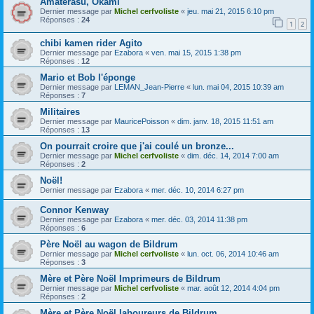
Amaterasu, Okami
Dernier message par
Michel cerfvoliste
«
jeu. mai 21, 2015 6:10 pm
Réponses :
24
1
2
chibi kamen rider Agito
Dernier message par
Ezabora
«
ven. mai 15, 2015 1:38 pm
Réponses :
12
Mario et Bob l'éponge
Dernier message par
LEMAN_Jean-Pierre
«
lun. mai 04, 2015 10:39 am
Réponses :
7
Militaires
Dernier message par
MauricePoisson
«
dim. janv. 18, 2015 11:51 am
Réponses :
13
On pourrait croire que j'ai coulé un bronze...
Dernier message par
Michel cerfvoliste
«
dim. déc. 14, 2014 7:00 am
Réponses :
2
Noël!
Dernier message par
Ezabora
«
mer. déc. 10, 2014 6:27 pm
Connor Kenway
Dernier message par
Ezabora
«
mer. déc. 03, 2014 11:38 pm
Réponses :
6
Père Noël au wagon de Bildrum
Dernier message par
Michel cerfvoliste
«
lun. oct. 06, 2014 10:46 am
Réponses :
3
Mère et Père Noël Imprimeurs de Bildrum
Dernier message par
Michel cerfvoliste
«
mar. août 12, 2014 4:04 pm
Réponses :
2
Mère et Père Noël laboureurs de Bildrum