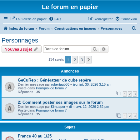
Le forum en papier
La Galerie en papier
FAQ
S’enregistrer
Connexion
R
Index du forum
Forum
Constructions en images
Personnages
e
Personnages
c
Rechercher
Recherche avanc
Nouveau sujet
h
e
1
2
3
Suivante
134 sujets
r
Annonces
c
GeCuRep : Générateur de cube repère
h
Dernier message par
robertaub86
«
jeu. juil. 30, 2026 3:16 am
Posté dans
Pourquoi ce forum ?
e
Réponses :
35
1
2
3
r
2: Comment poster ses images sur le forum
Dernier message par
Kimpaper
«
dim. avr. 12, 2026 2:52 pm
Posté dans
Pourquoi ce forum ?
Réponses :
35
1
2
3
Sujets
France 40 au 1/25