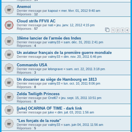
Anemoi
Dernier message par
kapout
«
mer. févr. 01, 2012 9:40 am
Réponses :
12
Cloud strife FFVII AC
Dernier message par
nati
«
jeu. janv. 12, 2012 4:15 pm
Réponses :
57
1
2
3
4
10ème lancier de l'armée des Indes
Dernier message par
valmy33
«
sam. déc. 31, 2011 2:41 pm
Réponses :
4
Un aviateur français de la première guerre mondiale
Dernier message par
valmy33
«
dim. nov. 20, 2011 6:46 pm
Commando USA
Dernier message par
lelongrave
«
sam. oct. 22, 2011 3:18 pm
Réponses :
3
Un douanier au siège de Hambourg en 1813
Dernier message par
valmy33
«
lun. oct. 10, 2011 8:06 pm
Réponses :
8
Zelda Twiligth Princess
Dernier message par
Orel67
«
jeu. sept. 15, 2011 10:51 pm
Réponses :
8
[juke] OCARINA OF TIME - dark link
Dernier message par
juke
«
dim. juil. 03, 2011 1:56 am
"Les forçats de la route"
Dernier message par
valmy33
«
sam. juin 04, 2011 11:56 am
Réponses :
5