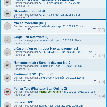
Dernier message par
A.R.T.
«
dim. août 03, 2014 7:26 am
Réponses :
4
Décoration pour Noël
Dernier message par
A.R.T.
«
sam. déc. 28, 2013 6:34 pm
Réponses :
6
teta de moekami [fini]
Dernier message par
Krisdevil
«
jeu. sept. 12, 2013 9:52 am
Réponses :
15
1
2
Jango Fett (star wars II)
Dernier message par
Louiliam
«
dim. juil. 07, 2013 1:58 am
Réponses :
5
création d'un petit robot Nao autonome réel
Dernier message par
AUTO-DISYGNE
«
lun. déc. 31, 2012 7:42 pm
Réponses :
18
1
2
Nanopapercraft : Serai-je devenu fou ?
Dernier message par
Louiliam
«
jeu. déc. 27, 2012 1:08 am
Réponses :
3
Fantôme LEGO - [Terminé]
Dernier message par
darktrooper
«
jeu. déc. 20, 2012 1:14 pm
Réponses :
18
1
2
Fonyu Yale (Phantasy Star Online 2)
Dernier message par
Michel cerfvoliste
«
lun. oct. 01, 2012 11:27 am
Réponses :
26
1
2
pilote au 1/33
Dernier message par
Edwige
«
jeu. sept. 27, 2012 11:05 am