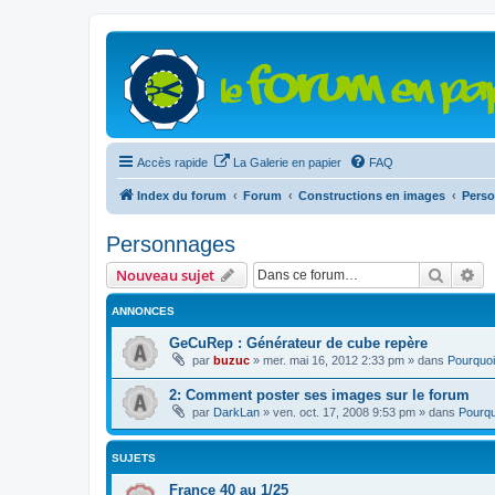
Accès rapide
La Galerie en papier
FAQ
Index du forum
Forum
Constructions en images
Pers
Personnages
Recher
Re
Nouveau sujet
ANNONCES
GeCuRep : Générateur de cube repère
par
buzuc
»
mer. mai 16, 2012 2:33 pm
» dans
Pourquoi
2: Comment poster ses images sur le forum
par
DarkLan
»
ven. oct. 17, 2008 9:53 pm
» dans
Pourqu
SUJETS
France 40 au 1/25