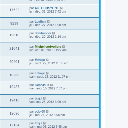
par
AUTO-DISYGNE
17522
lun. déc. 31, 2012 7:42 pm
par
Louiliam
9239
jeu. déc. 27, 2012 1:08 am
par
darktrooper
19610
jeu. déc. 20, 2012 1:14 pm
par
Michel cerfvoliste
21641
lun. oct. 01, 2012 11:27 am
par
Edwige
20401
jeu. sept. 27, 2012 11:05 am
par
Edwige
10268
sam. sept. 15, 2012 11:07 pm
par
Dephasus
19487
mer. août 15, 2012 7:57 pm
par
tazjul
19418
ven. mai 25, 2012 3:09 pm
par
polo 60
12690
jeu. mai 24, 2012 8:58 pm
par
tazjul
12134
sam. mai 05, 2012 6:48 pm