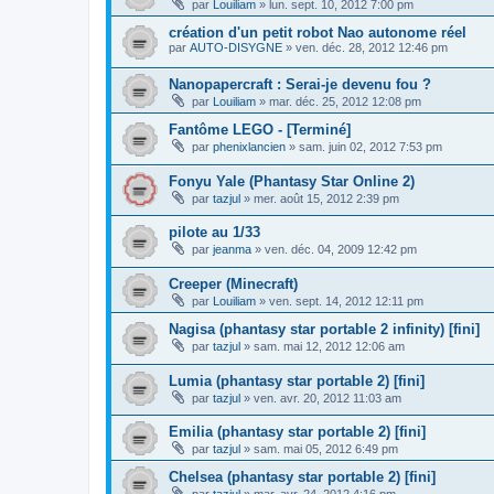
par
Louiliam
»
lun. sept. 10, 2012 7:00 pm
création d'un petit robot Nao autonome réel
par
AUTO-DISYGNE
»
ven. déc. 28, 2012 12:46 pm
Nanopapercraft : Serai-je devenu fou ?
par
Louiliam
»
mar. déc. 25, 2012 12:08 pm
Fantôme LEGO - [Terminé]
par
phenixlancien
»
sam. juin 02, 2012 7:53 pm
Fonyu Yale (Phantasy Star Online 2)
par
tazjul
»
mer. août 15, 2012 2:39 pm
pilote au 1/33
par
jeanma
»
ven. déc. 04, 2009 12:42 pm
Creeper (Minecraft)
par
Louiliam
»
ven. sept. 14, 2012 12:11 pm
Nagisa (phantasy star portable 2 infinity) [fini]
par
tazjul
»
sam. mai 12, 2012 12:06 am
Lumia (phantasy star portable 2) [fini]
par
tazjul
»
ven. avr. 20, 2012 11:03 am
Emilia (phantasy star portable 2) [fini]
par
tazjul
»
sam. mai 05, 2012 6:49 pm
Chelsea (phantasy star portable 2) [fini]