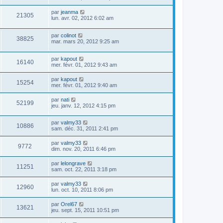
par
jeanma
21305
lun. avr. 02, 2012 6:02 am
par
colinot
38825
mar. mars 20, 2012 9:25 am
par
kapout
16140
mer. févr. 01, 2012 9:43 am
par
kapout
15254
mer. févr. 01, 2012 9:40 am
par
nati
52199
jeu. janv. 12, 2012 4:15 pm
par
valmy33
10886
sam. déc. 31, 2011 2:41 pm
par
valmy33
9772
dim. nov. 20, 2011 6:46 pm
par
lelongrave
11251
sam. oct. 22, 2011 3:18 pm
par
valmy33
12960
lun. oct. 10, 2011 8:06 pm
par
Orel67
13621
jeu. sept. 15, 2011 10:51 pm