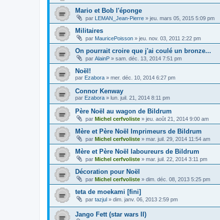
Mario et Bob l'éponge
par
LEMAN_Jean-Pierre
»
jeu. mars 05, 2015 5:09 pm
Militaires
par
MauricePoisson
»
jeu. nov. 03, 2011 2:22 pm
On pourrait croire que j'ai coulé un bronze...
par
AlainP
»
sam. déc. 13, 2014 7:51 pm
Noël!
par
Ezabora
»
mer. déc. 10, 2014 6:27 pm
Connor Kenway
par
Ezabora
»
lun. juil. 21, 2014 8:11 pm
Père Noël au wagon de Bildrum
par
Michel cerfvoliste
»
jeu. août 21, 2014 9:00 am
Mère et Père Noël Imprimeurs de Bildrum
par
Michel cerfvoliste
»
mar. juil. 29, 2014 11:54 am
Mère et Père Noël laboureurs de Bildrum
par
Michel cerfvoliste
»
mar. juil. 22, 2014 3:11 pm
Décoration pour Noël
par
Michel cerfvoliste
»
dim. déc. 08, 2013 5:25 pm
teta de moekami [fini]
par
tazjul
»
dim. janv. 06, 2013 2:59 pm
Jango Fett (star wars II)