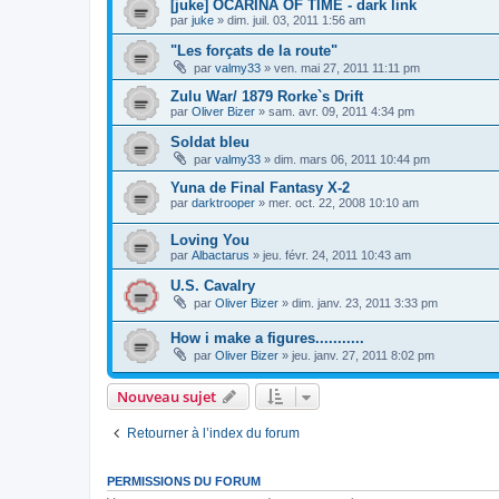
[juke] OCARINA OF TIME - dark link
par
juke
»
dim. juil. 03, 2011 1:56 am
"Les forçats de la route"
par
valmy33
»
ven. mai 27, 2011 11:11 pm
Zulu War/ 1879 Rorke`s Drift
par
Oliver Bizer
»
sam. avr. 09, 2011 4:34 pm
Soldat bleu
par
valmy33
»
dim. mars 06, 2011 10:44 pm
Yuna de Final Fantasy X-2
par
darktrooper
»
mer. oct. 22, 2008 10:10 am
Loving You
par
Albactarus
»
jeu. févr. 24, 2011 10:43 am
U.S. Cavalry
par
Oliver Bizer
»
dim. janv. 23, 2011 3:33 pm
How i make a figures...........
par
Oliver Bizer
»
jeu. janv. 27, 2011 8:02 pm
Nouveau sujet
Retourner à l’index du forum
PERMISSIONS DU FORUM