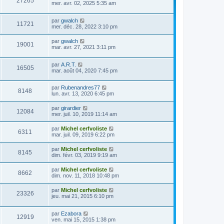
27265
mer. avr. 02, 2025 5:35 am
par
gwalch
11721
mer. déc. 28, 2022 3:10 pm
par
gwalch
19001
mar. avr. 27, 2021 3:11 pm
par
A.R.T.
16505
mar. août 04, 2020 7:45 pm
par
Rubenandres77
8148
lun. avr. 13, 2020 6:45 pm
par
girardier
12084
mer. juil. 10, 2019 11:14 am
par
Michel cerfvoliste
6311
mar. juil. 09, 2019 6:22 pm
par
Michel cerfvoliste
8145
dim. févr. 03, 2019 9:19 am
par
Michel cerfvoliste
8662
dim. nov. 11, 2018 10:48 pm
par
Michel cerfvoliste
23326
jeu. mai 21, 2015 6:10 pm
par
Ezabora
12919
ven. mai 15, 2015 1:38 pm