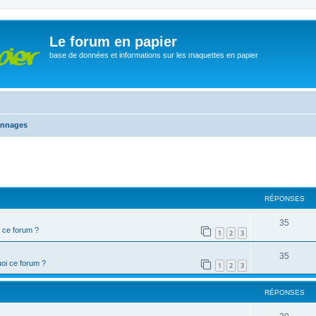
Le forum en papier
base de données et informations sur les maquettes en papier
onnages
cher
cherche avancée
RÉPONSES
35
 ce forum ?
1
2
3
35
oi ce forum ?
1
2
3
RÉPONSES