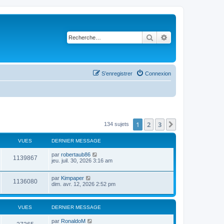
Rechercher
Recherche avancé
S’enregistrer
Connexion
1
2
3
Suivante
134 sujets
VUES
DERNIER MESSAGE
par
robertaub86
1139867
jeu. juil. 30, 2026 3:16 am
par
Kimpaper
1136080
dim. avr. 12, 2026 2:52 pm
VUES
DERNIER MESSAGE
par
RonaldoM