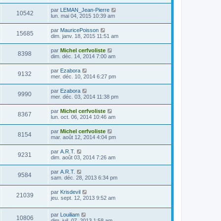
par
LEMAN_Jean-Pierre
10542
lun. mai 04, 2015 10:39 am
par
MauricePoisson
15685
dim. janv. 18, 2015 11:51 am
par
Michel cerfvoliste
8398
dim. déc. 14, 2014 7:00 am
par
Ezabora
9132
mer. déc. 10, 2014 6:27 pm
par
Ezabora
9990
mer. déc. 03, 2014 11:38 pm
par
Michel cerfvoliste
8367
lun. oct. 06, 2014 10:46 am
par
Michel cerfvoliste
8154
mar. août 12, 2014 4:04 pm
par
A.R.T.
9231
dim. août 03, 2014 7:26 am
par
A.R.T.
9584
sam. déc. 28, 2013 6:34 pm
par
Krisdevil
21039
jeu. sept. 12, 2013 9:52 am
par
Louiliam
10806
dim. juil. 07, 2013 1:58 am