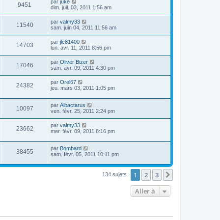
par
juke
9451
dim. juil. 03, 2011 1:56 am
par
valmy33
11540
sam. juin 04, 2011 11:56 am
par
jlc81400
14703
lun. avr. 11, 2011 8:56 pm
par
Oliver Bizer
17046
sam. avr. 09, 2011 4:30 pm
par
Orel67
24382
jeu. mars 03, 2011 1:05 pm
par
Albactarus
10097
ven. févr. 25, 2011 2:24 pm
par
valmy33
23662
mer. févr. 09, 2011 8:16 pm
par
Bombard
38455
sam. févr. 05, 2011 10:11 pm
1
2
3
Suivante
134 sujets
Aller à