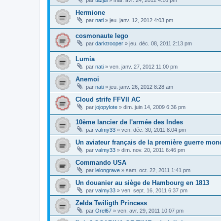
par
tazjul
»
mar. avr. 24, 2012 4:16 pm
Hermione
par
nati
»
jeu. janv. 12, 2012 4:03 pm
cosmonaute lego
par
darktrooper
»
jeu. déc. 08, 2011 2:13 pm
Lumia
par
nati
»
ven. janv. 27, 2012 11:00 pm
Anemoi
par
nati
»
jeu. janv. 26, 2012 8:28 am
Cloud strife FFVII AC
par
jojopylote
»
dim. juin 14, 2009 6:36 pm
10ème lancier de l'armée des Indes
par
valmy33
»
ven. déc. 30, 2011 8:04 pm
Un aviateur français de la première guerre mon
par
valmy33
»
dim. nov. 20, 2011 6:46 pm
Commando USA
par
lelongrave
»
sam. oct. 22, 2011 1:41 pm
Un douanier au siège de Hambourg en 1813
par
valmy33
»
ven. sept. 16, 2011 6:37 pm
Zelda Twiligth Princess
par
Orel67
»
ven. avr. 29, 2011 10:07 pm