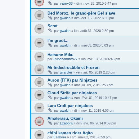
par
valmy33
»
dim. nov. 28, 2010 6:47 pm
Ded Moroz, le grand-père Gel slave
par
gwalch
»
dim. oct. 16, 2022 8:35 pm
Scrat
par
gwalch
»
lun. août 31, 2020 2:50 pm
I'm groot...
par
gwalch
»
dim. mai 03, 2020 3:03 pm
Hatsune Miku
par
Rubenandres77
»
lun. avr. 13, 2020 6:45 pm
Mr Indestructible et Frozon
par
girardier
»
ven. juil. 05, 2019 2:23 pm
Auron (FFX) par Ninjatoes
par
gwalch
»
mar. juil. 09, 2019 1:53 pm
Cloud Strife par ninjatoes
par
gwalch
»
ven. févr. 01, 2019 10:47 pm
Lara Croft par ninjatoes
par
gwalch
»
dim. nov. 11, 2018 4:03 pm
Amaterasu, Okami
par
Ezabora
»
dim. avr. 06, 2014 8:59 pm
chibi kamen rider Agito
par
Ezabora
»
sam. mai 02, 2015 6:59 pm