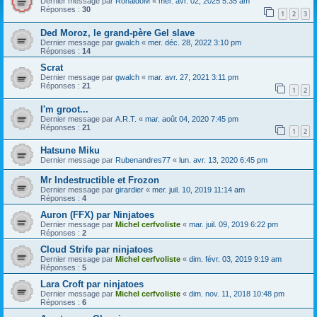
Dernier message par
RonaldoM
«
mer. avr. 02, 2025 5:35 am
Réponses :
30
1
2
3
Ded Moroz, le grand-père Gel slave
Dernier message par
gwalch
«
mer. déc. 28, 2022 3:10 pm
Réponses :
14
Scrat
Dernier message par
gwalch
«
mar. avr. 27, 2021 3:11 pm
Réponses :
21
1
2
I'm groot...
Dernier message par
A.R.T.
«
mar. août 04, 2020 7:45 pm
Réponses :
21
1
2
Hatsune Miku
Dernier message par
Rubenandres77
«
lun. avr. 13, 2020 6:45 pm
Mr Indestructible et Frozon
Dernier message par
girardier
«
mer. juil. 10, 2019 11:14 am
Réponses :
4
Auron (FFX) par Ninjatoes
Dernier message par
Michel cerfvoliste
«
mar. juil. 09, 2019 6:22 pm
Réponses :
2
Cloud Strife par ninjatoes
Dernier message par
Michel cerfvoliste
«
dim. févr. 03, 2019 9:19 am
Réponses :
5
Lara Croft par ninjatoes
Dernier message par
Michel cerfvoliste
«
dim. nov. 11, 2018 10:48 pm
Réponses :
6