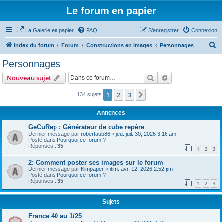
Le forum en papier
La Galerie en papier
FAQ
S’enregistrer
Connexion
R
Index du forum
Forum
Constructions en images
Personnages
e
Personnages
c
Rechercher
Recherche avanc
Nouveau sujet
h
e
1
2
3
Suivante
134 sujets
r
Annonces
c
GeCuRep : Générateur de cube repère
h
Dernier message par
robertaub86
«
jeu. juil. 30, 2026 3:16 am
Posté dans
Pourquoi ce forum ?
e
Réponses :
35
1
2
3
r
2: Comment poster ses images sur le forum
Dernier message par
Kimpaper
«
dim. avr. 12, 2026 2:52 pm
Posté dans
Pourquoi ce forum ?
Réponses :
35
1
2
3
Sujets
France 40 au 1/25