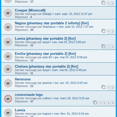
Réponses :
17
1
2
Creeper (Minecraft)
Dernier message par
Edwige
«
sam. sept. 15, 2012 11:07 pm
Réponses :
4
Nagisa (phantasy star portable 2 infinity) [fini]
Dernier message par
Dephasus
«
mer. août 15, 2012 7:57 pm
Réponses :
20
1
2
Lumia (phantasy star portable 2) [fini]
Dernier message par
tazjul
«
ven. mai 25, 2012 3:09 pm
Réponses :
21
1
2
Emilia (phantasy star portable 2) [fini]
Dernier message par
polo 60
«
jeu. mai 24, 2012 8:58 pm
Réponses :
12
Chelsea (phantasy star portable 2) [fini]
Dernier message par
tazjul
«
sam. mai 05, 2012 6:48 pm
Réponses :
11
Hermione
Dernier message par
jeanma
«
lun. avr. 02, 2012 6:02 am
Réponses :
21
1
2
cosmonaute lego
Dernier message par
colinot
«
mar. mars 20, 2012 9:25 am
Réponses :
47
1
2
3
4
Lumia
Dernier message par
kapout
«
mer. févr. 01, 2012 9:43 am
Réponses :
14