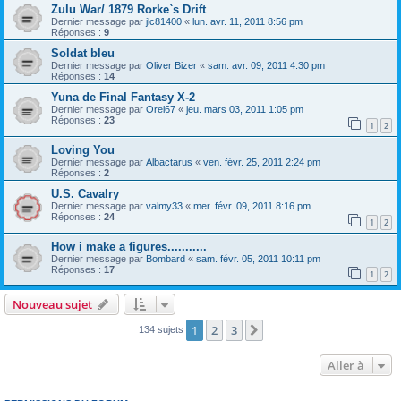
Zulu War/ 1879 Rorke`s Drift
Dernier message par
jlc81400
«
lun. avr. 11, 2011 8:56 pm
Réponses :
9
Soldat bleu
Dernier message par
Oliver Bizer
«
sam. avr. 09, 2011 4:30 pm
Réponses :
14
Yuna de Final Fantasy X-2
Dernier message par
Orel67
«
jeu. mars 03, 2011 1:05 pm
Réponses :
23
1
2
Loving You
Dernier message par
Albactarus
«
ven. févr. 25, 2011 2:24 pm
Réponses :
2
U.S. Cavalry
Dernier message par
valmy33
«
mer. févr. 09, 2011 8:16 pm
Réponses :
24
1
2
How i make a figures...........
Dernier message par
Bombard
«
sam. févr. 05, 2011 10:11 pm
Réponses :
17
1
2
Nouveau sujet
1
2
3
Suivante
134 sujets
Aller à