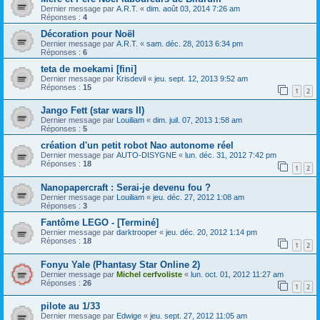
Dernier message par
A.R.T.
«
dim. août 03, 2014 7:26 am
Réponses :
4
Décoration pour Noël
Dernier message par
A.R.T.
«
sam. déc. 28, 2013 6:34 pm
Réponses :
6
teta de moekami [fini]
Dernier message par
Krisdevil
«
jeu. sept. 12, 2013 9:52 am
Réponses :
15
1
2
Jango Fett (star wars II)
Dernier message par
Louiliam
«
dim. juil. 07, 2013 1:58 am
Réponses :
5
création d'un petit robot Nao autonome réel
Dernier message par
AUTO-DISYGNE
«
lun. déc. 31, 2012 7:42 pm
Réponses :
18
1
2
Nanopapercraft : Serai-je devenu fou ?
Dernier message par
Louiliam
«
jeu. déc. 27, 2012 1:08 am
Réponses :
3
Fantôme LEGO - [Terminé]
Dernier message par
darktrooper
«
jeu. déc. 20, 2012 1:14 pm
Réponses :
18
1
2
Fonyu Yale (Phantasy Star Online 2)
Dernier message par
Michel cerfvoliste
«
lun. oct. 01, 2012 11:27 am
Réponses :
26
1
2
pilote au 1/33
Dernier message par
Edwige
«
jeu. sept. 27, 2012 11:05 am