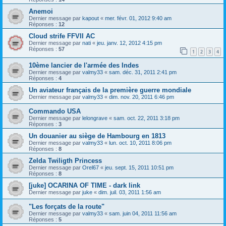
Anemoi
Dernier message par
kapout
«
mer. févr. 01, 2012 9:40 am
Réponses :
12
Cloud strife FFVII AC
Dernier message par
nati
«
jeu. janv. 12, 2012 4:15 pm
Réponses :
57
1
2
3
4
10ème lancier de l'armée des Indes
Dernier message par
valmy33
«
sam. déc. 31, 2011 2:41 pm
Réponses :
4
Un aviateur français de la première guerre mondiale
Dernier message par
valmy33
«
dim. nov. 20, 2011 6:46 pm
Commando USA
Dernier message par
lelongrave
«
sam. oct. 22, 2011 3:18 pm
Réponses :
3
Un douanier au siège de Hambourg en 1813
Dernier message par
valmy33
«
lun. oct. 10, 2011 8:06 pm
Réponses :
8
Zelda Twiligth Princess
Dernier message par
Orel67
«
jeu. sept. 15, 2011 10:51 pm
Réponses :
8
[juke] OCARINA OF TIME - dark link
Dernier message par
juke
«
dim. juil. 03, 2011 1:56 am
"Les forçats de la route"
Dernier message par
valmy33
«
sam. juin 04, 2011 11:56 am
Réponses :
5