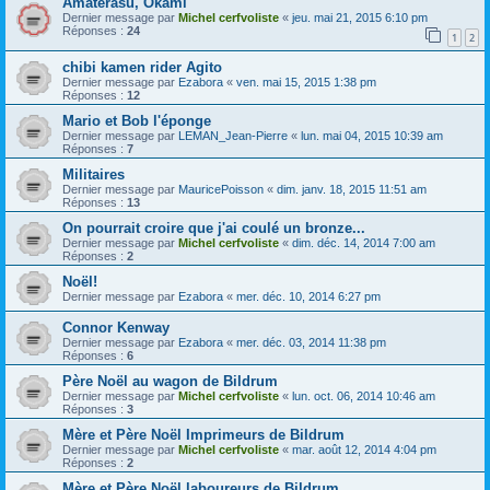
Amaterasu, Okami
Dernier message par
Michel cerfvoliste
«
jeu. mai 21, 2015 6:10 pm
Réponses :
24
1
2
chibi kamen rider Agito
Dernier message par
Ezabora
«
ven. mai 15, 2015 1:38 pm
Réponses :
12
Mario et Bob l'éponge
Dernier message par
LEMAN_Jean-Pierre
«
lun. mai 04, 2015 10:39 am
Réponses :
7
Militaires
Dernier message par
MauricePoisson
«
dim. janv. 18, 2015 11:51 am
Réponses :
13
On pourrait croire que j'ai coulé un bronze...
Dernier message par
Michel cerfvoliste
«
dim. déc. 14, 2014 7:00 am
Réponses :
2
Noël!
Dernier message par
Ezabora
«
mer. déc. 10, 2014 6:27 pm
Connor Kenway
Dernier message par
Ezabora
«
mer. déc. 03, 2014 11:38 pm
Réponses :
6
Père Noël au wagon de Bildrum
Dernier message par
Michel cerfvoliste
«
lun. oct. 06, 2014 10:46 am
Réponses :
3
Mère et Père Noël Imprimeurs de Bildrum
Dernier message par
Michel cerfvoliste
«
mar. août 12, 2014 4:04 pm
Réponses :
2
Mère et Père Noël laboureurs de Bildrum