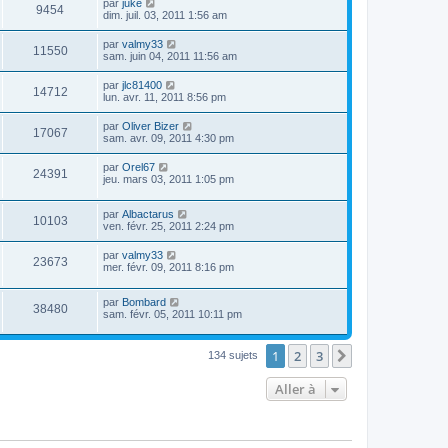
par
juke
9454
dim. juil. 03, 2011 1:56 am
par
valmy33
11550
sam. juin 04, 2011 11:56 am
par
jlc81400
14712
lun. avr. 11, 2011 8:56 pm
par
Oliver Bizer
17067
sam. avr. 09, 2011 4:30 pm
par
Orel67
24391
jeu. mars 03, 2011 1:05 pm
par
Albactarus
10103
ven. févr. 25, 2011 2:24 pm
par
valmy33
23673
mer. févr. 09, 2011 8:16 pm
par
Bombard
38480
sam. févr. 05, 2011 10:11 pm
1
2
3
Suivante
134 sujets
Aller à