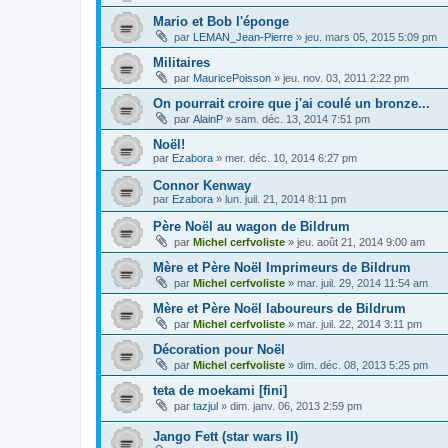
Mario et Bob l'éponge
par
LEMAN_Jean-Pierre
»
jeu. mars 05, 2015 5:09 pm
Militaires
par
MauricePoisson
»
jeu. nov. 03, 2011 2:22 pm
On pourrait croire que j'ai coulé un bronze...
par
AlainP
»
sam. déc. 13, 2014 7:51 pm
Noël!
par
Ezabora
»
mer. déc. 10, 2014 6:27 pm
Connor Kenway
par
Ezabora
»
lun. juil. 21, 2014 8:11 pm
Père Noël au wagon de Bildrum
par
Michel cerfvoliste
»
jeu. août 21, 2014 9:00 am
Mère et Père Noël Imprimeurs de Bildrum
par
Michel cerfvoliste
»
mar. juil. 29, 2014 11:54 am
Mère et Père Noël laboureurs de Bildrum
par
Michel cerfvoliste
»
mar. juil. 22, 2014 3:11 pm
Décoration pour Noël
par
Michel cerfvoliste
»
dim. déc. 08, 2013 5:25 pm
teta de moekami [fini]
par
tazjul
»
dim. janv. 06, 2013 2:59 pm
Jango Fett (star wars II)