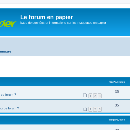
Le forum en papier
base de données et informations sur les maquettes en papier
onnages
cher
cherche avancée
RÉPONSES
35
 ce forum ?
1
2
3
35
oi ce forum ?
1
2
3
RÉPONSES