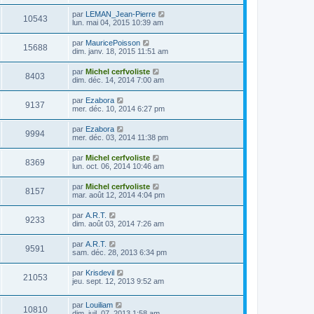
par
LEMAN_Jean-Pierre
10543
lun. mai 04, 2015 10:39 am
par
MauricePoisson
15688
dim. janv. 18, 2015 11:51 am
par
Michel cerfvoliste
8403
dim. déc. 14, 2014 7:00 am
par
Ezabora
9137
mer. déc. 10, 2014 6:27 pm
par
Ezabora
9994
mer. déc. 03, 2014 11:38 pm
par
Michel cerfvoliste
8369
lun. oct. 06, 2014 10:46 am
par
Michel cerfvoliste
8157
mar. août 12, 2014 4:04 pm
par
A.R.T.
9233
dim. août 03, 2014 7:26 am
par
A.R.T.
9591
sam. déc. 28, 2013 6:34 pm
par
Krisdevil
21053
jeu. sept. 12, 2013 9:52 am
par
Louiliam
10810
dim. juil. 07, 2013 1:58 am