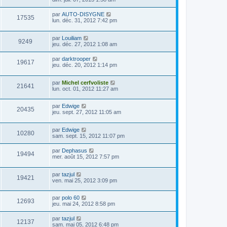
par
AUTO-DISYGNE
17535
lun. déc. 31, 2012 7:42 pm
par
Louiliam
9249
jeu. déc. 27, 2012 1:08 am
par
darktrooper
19617
jeu. déc. 20, 2012 1:14 pm
par
Michel cerfvoliste
21641
lun. oct. 01, 2012 11:27 am
par
Edwige
20435
jeu. sept. 27, 2012 11:05 am
par
Edwige
10280
sam. sept. 15, 2012 11:07 pm
par
Dephasus
19494
mer. août 15, 2012 7:57 pm
par
tazjul
19421
ven. mai 25, 2012 3:09 pm
par
polo 60
12693
jeu. mai 24, 2012 8:58 pm
par
tazjul
12137
sam. mai 05, 2012 6:48 pm