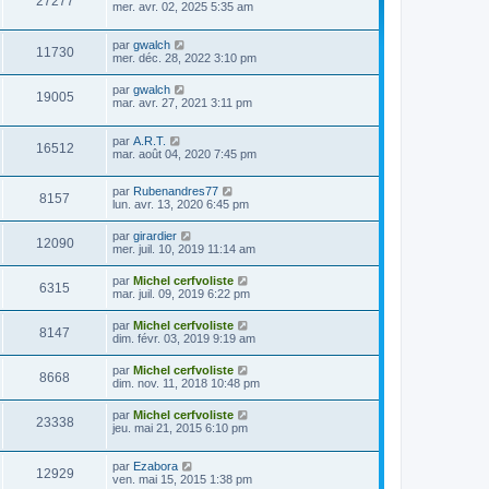
27277
mer. avr. 02, 2025 5:35 am
par
gwalch
11730
mer. déc. 28, 2022 3:10 pm
par
gwalch
19005
mar. avr. 27, 2021 3:11 pm
par
A.R.T.
16512
mar. août 04, 2020 7:45 pm
par
Rubenandres77
8157
lun. avr. 13, 2020 6:45 pm
par
girardier
12090
mer. juil. 10, 2019 11:14 am
par
Michel cerfvoliste
6315
mar. juil. 09, 2019 6:22 pm
par
Michel cerfvoliste
8147
dim. févr. 03, 2019 9:19 am
par
Michel cerfvoliste
8668
dim. nov. 11, 2018 10:48 pm
par
Michel cerfvoliste
23338
jeu. mai 21, 2015 6:10 pm
par
Ezabora
12929
ven. mai 15, 2015 1:38 pm