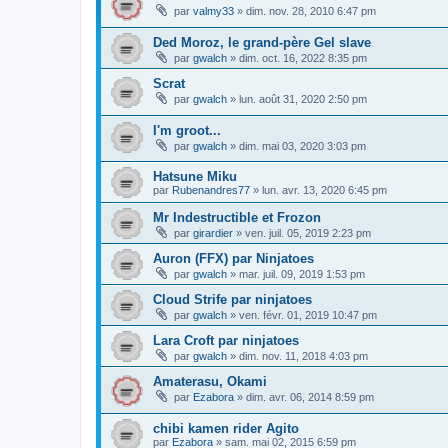
par
valmy33
»
dim. nov. 28, 2010 6:47 pm
Ded Moroz, le grand-père Gel slave
par
gwalch
»
dim. oct. 16, 2022 8:35 pm
Scrat
par
gwalch
»
lun. août 31, 2020 2:50 pm
I'm groot...
par
gwalch
»
dim. mai 03, 2020 3:03 pm
Hatsune Miku
par
Rubenandres77
»
lun. avr. 13, 2020 6:45 pm
Mr Indestructible et Frozon
par
girardier
»
ven. juil. 05, 2019 2:23 pm
Auron (FFX) par Ninjatoes
par
gwalch
»
mar. juil. 09, 2019 1:53 pm
Cloud Strife par ninjatoes
par
gwalch
»
ven. févr. 01, 2019 10:47 pm
Lara Croft par ninjatoes
par
gwalch
»
dim. nov. 11, 2018 4:03 pm
Amaterasu, Okami
par
Ezabora
»
dim. avr. 06, 2014 8:59 pm
chibi kamen rider Agito
par
Ezabora
»
sam. mai 02, 2015 6:59 pm