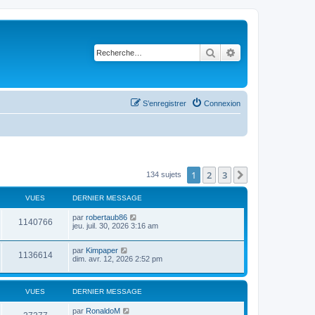
Rechercher
Recherche avancé
S’enregistrer
Connexion
1
2
3
Suivante
134 sujets
VUES
DERNIER MESSAGE
par
robertaub86
1140766
jeu. juil. 30, 2026 3:16 am
par
Kimpaper
1136614
dim. avr. 12, 2026 2:52 pm
VUES
DERNIER MESSAGE
par
RonaldoM