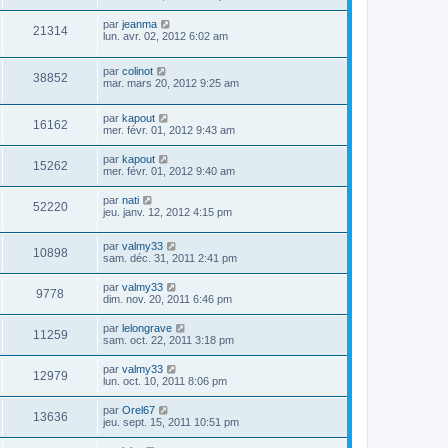
par
jeanma
21314
lun. avr. 02, 2012 6:02 am
par
colinot
38852
mar. mars 20, 2012 9:25 am
par
kapout
16162
mer. févr. 01, 2012 9:43 am
par
kapout
15262
mer. févr. 01, 2012 9:40 am
par
nati
52220
jeu. janv. 12, 2012 4:15 pm
par
valmy33
10898
sam. déc. 31, 2011 2:41 pm
par
valmy33
9778
dim. nov. 20, 2011 6:46 pm
par
lelongrave
11259
sam. oct. 22, 2011 3:18 pm
par
valmy33
12979
lun. oct. 10, 2011 8:06 pm
par
Orel67
13636
jeu. sept. 15, 2011 10:51 pm