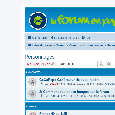
Accès rapide
La Galerie en papier
FAQ
Index du forum
Forum
Constructions en images
Pers
Personnages
Recher
Re
Nouveau sujet
ANNONCES
GeCuRep : Générateur de cube repère
par
buzuc
»
mer. mai 16, 2012 2:33 pm
» dans
Pourquoi
2: Comment poster ses images sur le forum
par
DarkLan
»
ven. oct. 17, 2008 9:53 pm
» dans
Pourqu
SUJETS
France 40 au 1/25