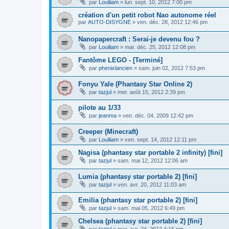
par
Louiliam
»
lun. sept. 10, 2012 7:00 pm
création d'un petit robot Nao autonome réel
par
AUTO-DISYGNE
»
ven. déc. 28, 2012 12:46 pm
Nanopapercraft : Serai-je devenu fou ?
par
Louiliam
»
mar. déc. 25, 2012 12:08 pm
Fantôme LEGO - [Terminé]
par
phenixlancien
»
sam. juin 02, 2012 7:53 pm
Fonyu Yale (Phantasy Star Online 2)
par
tazjul
»
mer. août 15, 2012 2:39 pm
pilote au 1/33
par
jeanma
»
ven. déc. 04, 2009 12:42 pm
Creeper (Minecraft)
par
Louiliam
»
ven. sept. 14, 2012 12:11 pm
Nagisa (phantasy star portable 2 infinity) [fini]
par
tazjul
»
sam. mai 12, 2012 12:06 am
Lumia (phantasy star portable 2) [fini]
par
tazjul
»
ven. avr. 20, 2012 11:03 am
Emilia (phantasy star portable 2) [fini]
par
tazjul
»
sam. mai 05, 2012 6:49 pm
Chelsea (phantasy star portable 2) [fini]