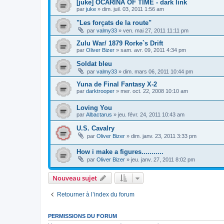
[juke] OCARINA OF TIME - dark link
par
juke
»
dim. juil. 03, 2011 1:56 am
"Les forçats de la route"
par
valmy33
»
ven. mai 27, 2011 11:11 pm
Zulu War/ 1879 Rorke`s Drift
par
Oliver Bizer
»
sam. avr. 09, 2011 4:34 pm
Soldat bleu
par
valmy33
»
dim. mars 06, 2011 10:44 pm
Yuna de Final Fantasy X-2
par
darktrooper
»
mer. oct. 22, 2008 10:10 am
Loving You
par
Albactarus
»
jeu. févr. 24, 2011 10:43 am
U.S. Cavalry
par
Oliver Bizer
»
dim. janv. 23, 2011 3:33 pm
How i make a figures...........
par
Oliver Bizer
»
jeu. janv. 27, 2011 8:02 pm
Nouveau sujet
Retourner à l’index du forum
PERMISSIONS DU FORUM