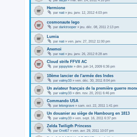
par
tazjul
»
mar. avr. 24, 2012 4:16 pm
Hermione
par
nati
»
jeu. janv. 12, 2012 4:03 pm
cosmonaute lego
par
darktrooper
»
jeu. déc. 08, 2011 2:13 pm
Lumia
par
nati
»
ven. janv. 27, 2012 11:00 pm
Anemoi
par
nati
»
jeu. janv. 26, 2012 8:28 am
Cloud strife FFVII AC
par
jojopylote
»
dim. juin 14, 2009 6:36 pm
10ème lancier de l'armée des Indes
par
valmy33
»
ven. déc. 30, 2011 8:04 pm
Un aviateur français de la première guerre mon
par
valmy33
»
dim. nov. 20, 2011 6:46 pm
Commando USA
par
lelongrave
»
sam. oct. 22, 2011 1:41 pm
Un douanier au siège de Hambourg en 1813
par
valmy33
»
ven. sept. 16, 2011 6:37 pm
Zelda Twiligth Princess
par
Orel67
»
ven. avr. 29, 2011 10:07 pm