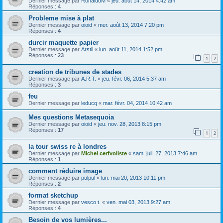
Dernier message par
RonaldoM
«
jeu. août 14, 2014 4:42 am
Réponses :
4
Probleme mise à plat
Dernier message par
oioid
«
mer. août 13, 2014 7:20 pm
Réponses :
4
durcir maquette papier
Dernier message par
Arstil
«
lun. août 11, 2014 1:52 pm
Réponses :
23
1
2
creation de tribunes de stades
Dernier message par
A.R.T.
«
jeu. févr. 06, 2014 5:37 am
Réponses :
3
feu
Dernier message par
leducq
«
mar. févr. 04, 2014 10:42 am
Mes questions Metasequoia
Dernier message par
oioid
«
jeu. nov. 28, 2013 8:15 pm
Réponses :
17
1
2
la tour swiss re à londres
Dernier message par
Michel cerfvoliste
«
sam. juil. 27, 2013 7:46 am
Réponses :
1
comment réduire image
Dernier message par
pulpul
«
lun. mai 20, 2013 10:11 pm
Réponses :
2
format sketchup
Dernier message par
vesco t.
«
ven. mai 03, 2013 9:27 am
Réponses :
4
Besoin de vos lumières...