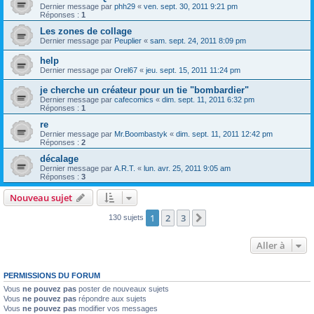
Dernier message par
phh29
«
ven. sept. 30, 2011 9:21 pm
Réponses :
1
Les zones de collage
Dernier message par
Peuplier
«
sam. sept. 24, 2011 8:09 pm
help
Dernier message par
Orel67
«
jeu. sept. 15, 2011 11:24 pm
je cherche un créateur pour un tie "bombardier"
Dernier message par
cafecomics
«
dim. sept. 11, 2011 6:32 pm
Réponses :
1
re
Dernier message par
Mr.Boombastyk
«
dim. sept. 11, 2011 12:42 pm
Réponses :
2
décalage
Dernier message par
A.R.T.
«
lun. avr. 25, 2011 9:05 am
Réponses :
3
Nouveau sujet
1
2
3
Suivante
130 sujets
Aller à
PERMISSIONS DU FORUM
Vous
ne pouvez pas
poster de nouveaux sujets
Vous
ne pouvez pas
répondre aux sujets
Vous
ne pouvez pas
modifier vos messages