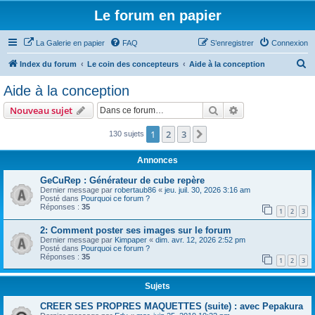
Le forum en papier
La Galerie en papier
FAQ
S’enregistrer
Connexion
R
Index du forum
Le coin des concepteurs
Aide à la conception
e
Aide à la conception
c
Rechercher
Recherche avanc
Nouveau sujet
h
e
1
2
3
Suivante
130 sujets
r
Annonces
c
GeCuRep : Générateur de cube repère
h
Dernier message par
robertaub86
«
jeu. juil. 30, 2026 3:16 am
Posté dans
Pourquoi ce forum ?
e
Réponses :
35
1
2
3
r
2: Comment poster ses images sur le forum
Dernier message par
Kimpaper
«
dim. avr. 12, 2026 2:52 pm
Posté dans
Pourquoi ce forum ?
Réponses :
35
1
2
3
Sujets
CREER SES PROPRES MAQUETTES (suite) : avec Pepakura