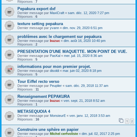
Réponses :
7
Pepakura export dxf
Dernier message par
MaxiCraft
«
sam. déc. 12, 2020 7:27 pm
Réponses :
6
texture setting pepakura
Dernier message par
yvann
«
dim. nov. 29, 2020 6:51 pm
problèmes avec le chargement sur pepakura
Dernier message par
buzuc
«
dim. août 16, 2020 10:40 pm
Réponses :
2
PRESENTATION D'UNE MAQUETTE. MON POINT DE VUE.
Dernier message par
PasKal
«
mer. juil. 15, 2020 8:36 am
Réponses :
5
informations pour mon premier projet.
Dernier message par
disoldi
«
mar. juin 02, 2020 8:18 pm
Réponses :
5
Tour Eiffel recto verso
Dernier message par
Peuplier
«
sam. déc. 29, 2018 11:37 am
Réponses :
11
Renseignement PEPAKURA
Dernier message par
buzuc
«
ven. sept. 21, 2018 8:52 am
Réponses :
1
METASEQUOIA 4
Dernier message par
MonsieurE
«
ven. janv. 12, 2018 3:53 am
Réponses :
16
1
2
Construire une sphère en papier
Dernier message par
Michel cerfvoliste
«
dim. juil. 02, 2017 2:25 pm