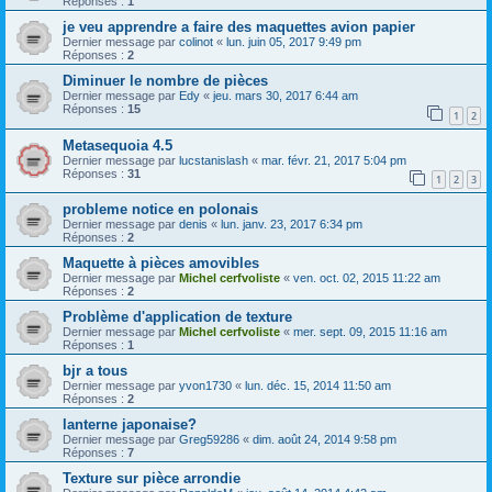
Réponses :
1
je veu apprendre a faire des maquettes avion papier
Dernier message par
colinot
«
lun. juin 05, 2017 9:49 pm
Réponses :
2
Diminuer le nombre de pièces
Dernier message par
Edy
«
jeu. mars 30, 2017 6:44 am
Réponses :
15
1
2
Metasequoia 4.5
Dernier message par
lucstanislash
«
mar. févr. 21, 2017 5:04 pm
Réponses :
31
1
2
3
probleme notice en polonais
Dernier message par
denis
«
lun. janv. 23, 2017 6:34 pm
Réponses :
2
Maquette à pièces amovibles
Dernier message par
Michel cerfvoliste
«
ven. oct. 02, 2015 11:22 am
Réponses :
2
Problème d'application de texture
Dernier message par
Michel cerfvoliste
«
mer. sept. 09, 2015 11:16 am
Réponses :
1
bjr a tous
Dernier message par
yvon1730
«
lun. déc. 15, 2014 11:50 am
Réponses :
2
lanterne japonaise?
Dernier message par
Greg59286
«
dim. août 24, 2014 9:58 pm
Réponses :
7
Texture sur pièce arrondie