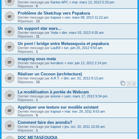
Dernier message par
Karine-APC
«
mar. mars 12, 2013 5:33 pm
Réponses :
6
Problème de Sketchup vers Pepakura
Dernier message par
kapout
«
ven. mars 08, 2013 11:22 pm
Réponses :
13
Un support star wars...
Dernier message par
Yoda
«
dim. mars 03, 2013 9:35 am
Réponses :
11
Un pont / bridge entre Metasequoia et pepakura
Dernier message par
Laul59
«
lun. juin 25, 2012 9:54 am
Réponses :
1
mapping sous meta
Dernier message par
keroliver
«
mer. juin 13, 2012 2:14 pm
Réponses :
4
Réaliser un Cocoon (architecture)
Dernier message par
A.R.T.
«
dim. avr. 01, 2012 8:13 pm
Réponses :
15
1
2
La modélisation à portée de Webcam
Dernier message par
ionone
«
sam. mars 17, 2012 9:34 pm
Réponses :
1
Appliquer une texture sur modèle existant
Dernier message par
kapout
«
mar. nov. 29, 2011 9:53 am
Réponses :
5
Comment faire des arondis?
Dernier message par
kapout
«
jeu. oct. 20, 2011 10:26 am
Réponses :
1
DOC METASEQUOIA