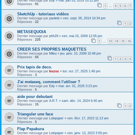
Dernier message par
Edy
«
mar. juin 25, 2019 10:22 pm
Réponses :
91
1
4
5
6
7
…
SketchUp - tutoriaux vidéos
Dernier message par
paoletti
«
ven. sept. 05, 2014 10:34 pm
Réponses :
22
1
2
METASEQUOIA
Dernier message par
phh29
«
ven. mai 15, 2009 12:05 pm
Réponses :
225
1
13
14
15
16
…
CREER SES PROPRES MAQUETTES
Dernier message par
Mileu
«
jeu. janv. 10, 2008 10:48 pm
Réponses :
55
1
2
3
4
Prix tapis de deco.
Dernier message par
buzuc
«
lun. oct. 27, 2025 1:48 pm
Réponses :
3
J'ai metaseq, comment l'utiliser ?
Dernier message par
Edy
«
mar. avr. 01, 2025 3:23 pm
Réponses :
5
aide pour debutant
Dernier message par
A.R.T.
«
sam. déc. 14, 2024 6:40 am
Réponses :
15
1
2
Trianguler une face
Dernier message par
Lolopaper
«
ven. févr. 17, 2023 11:13 am
Réponses :
5
Flap Pepakura
Dernier message par
Lolopaper
«
ven. janv. 13, 2023 3:59 pm