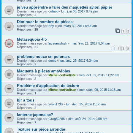
Réponses :
1
je veu apprendre a faire des maquettes avion papier
Dernier message par
colinot
«
lun. juin 05, 2017 9:49 pm
Réponses :
2
Diminuer le nombre de pièces
Dernier message par
Edy
«
jeu. mars 30, 2017 6:44 am
Réponses :
15
1
2
Metasequoia 4.5
Dernier message par
lucstanislash
«
mar. févr. 21, 2017 5:04 pm
Réponses :
31
1
2
3
probleme notice en polonais
Dernier message par
denis
«
lun. janv. 23, 2017 6:34 pm
Réponses :
2
Maquette à pièces amovibles
Dernier message par
Michel cerfvoliste
«
ven. oct. 02, 2015 11:22 am
Réponses :
2
Problème d'application de texture
Dernier message par
Michel cerfvoliste
«
mer. sept. 09, 2015 11:16 am
Réponses :
1
bjr a tous
Dernier message par
yvon1730
«
lun. déc. 15, 2014 11:50 am
Réponses :
2
lanterne japonaise?
Dernier message par
Greg59286
«
dim. août 24, 2014 9:58 pm
Réponses :
7
Texture sur pièce arrondie