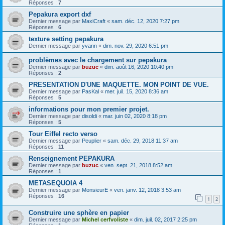
Réponses :
7
Pepakura export dxf
Dernier message par
MaxiCraft
«
sam. déc. 12, 2020 7:27 pm
Réponses :
6
texture setting pepakura
Dernier message par
yvann
«
dim. nov. 29, 2020 6:51 pm
problèmes avec le chargement sur pepakura
Dernier message par
buzuc
«
dim. août 16, 2020 10:40 pm
Réponses :
2
PRESENTATION D'UNE MAQUETTE. MON POINT DE VUE.
Dernier message par
PasKal
«
mer. juil. 15, 2020 8:36 am
Réponses :
5
informations pour mon premier projet.
Dernier message par
disoldi
«
mar. juin 02, 2020 8:18 pm
Réponses :
5
Tour Eiffel recto verso
Dernier message par
Peuplier
«
sam. déc. 29, 2018 11:37 am
Réponses :
11
Renseignement PEPAKURA
Dernier message par
buzuc
«
ven. sept. 21, 2018 8:52 am
Réponses :
1
METASEQUOIA 4
Dernier message par
MonsieurE
«
ven. janv. 12, 2018 3:53 am
Réponses :
16
1
2
Construire une sphère en papier
Dernier message par
Michel cerfvoliste
«
dim. juil. 02, 2017 2:25 pm