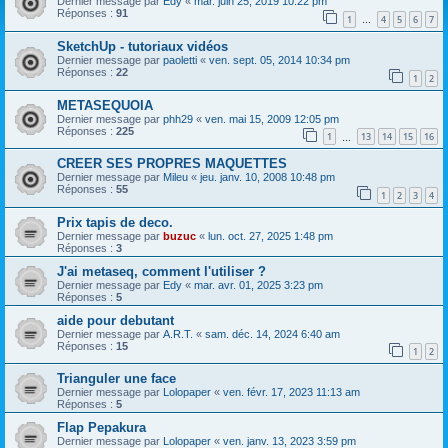
Dernier message par
Edy
«
mar. juin 25, 2019 10:22 pm
Réponses :
91
1
4
5
6
7
…
SketchUp - tutoriaux vidéos
Dernier message par
paoletti
«
ven. sept. 05, 2014 10:34 pm
Réponses :
22
1
2
METASEQUOIA
Dernier message par
phh29
«
ven. mai 15, 2009 12:05 pm
Réponses :
225
1
13
14
15
16
…
CREER SES PROPRES MAQUETTES
Dernier message par
Mileu
«
jeu. janv. 10, 2008 10:48 pm
Réponses :
55
1
2
3
4
Prix tapis de deco.
Dernier message par
buzuc
«
lun. oct. 27, 2025 1:48 pm
Réponses :
3
J'ai metaseq, comment l'utiliser ?
Dernier message par
Edy
«
mar. avr. 01, 2025 3:23 pm
Réponses :
5
aide pour debutant
Dernier message par
A.R.T.
«
sam. déc. 14, 2024 6:40 am
Réponses :
15
1
2
Trianguler une face
Dernier message par
Lolopaper
«
ven. févr. 17, 2023 11:13 am
Réponses :
5
Flap Pepakura
Dernier message par
Lolopaper
«
ven. janv. 13, 2023 3:59 pm