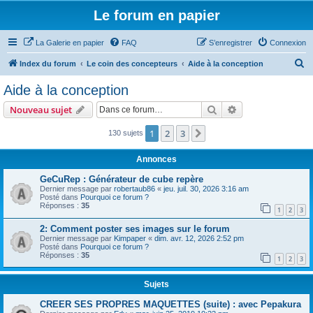
Le forum en papier
La Galerie en papier
FAQ
S’enregistrer
Connexion
R
Index du forum
Le coin des concepteurs
Aide à la conception
e
Aide à la conception
c
Rechercher
Recherche avanc
Nouveau sujet
h
e
1
2
3
Suivante
130 sujets
r
Annonces
c
GeCuRep : Générateur de cube repère
h
Dernier message par
robertaub86
«
jeu. juil. 30, 2026 3:16 am
Posté dans
Pourquoi ce forum ?
e
Réponses :
35
1
2
3
r
2: Comment poster ses images sur le forum
Dernier message par
Kimpaper
«
dim. avr. 12, 2026 2:52 pm
Posté dans
Pourquoi ce forum ?
Réponses :
35
1
2
3
Sujets
CREER SES PROPRES MAQUETTES (suite) : avec Pepakura