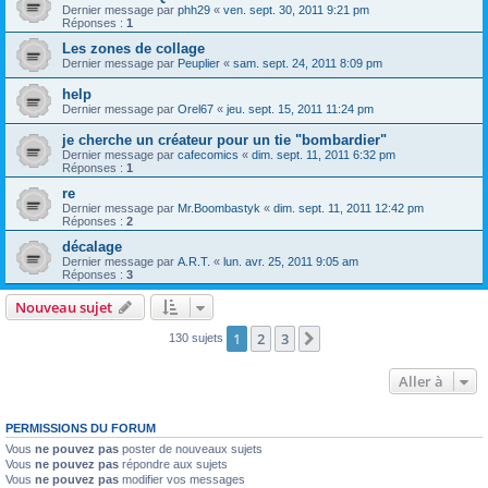
Dernier message par
phh29
«
ven. sept. 30, 2011 9:21 pm
Réponses :
1
Les zones de collage
Dernier message par
Peuplier
«
sam. sept. 24, 2011 8:09 pm
help
Dernier message par
Orel67
«
jeu. sept. 15, 2011 11:24 pm
je cherche un créateur pour un tie "bombardier"
Dernier message par
cafecomics
«
dim. sept. 11, 2011 6:32 pm
Réponses :
1
re
Dernier message par
Mr.Boombastyk
«
dim. sept. 11, 2011 12:42 pm
Réponses :
2
décalage
Dernier message par
A.R.T.
«
lun. avr. 25, 2011 9:05 am
Réponses :
3
Nouveau sujet
1
2
3
Suivante
130 sujets
Aller à
PERMISSIONS DU FORUM
Vous
ne pouvez pas
poster de nouveaux sujets
Vous
ne pouvez pas
répondre aux sujets
Vous
ne pouvez pas
modifier vos messages