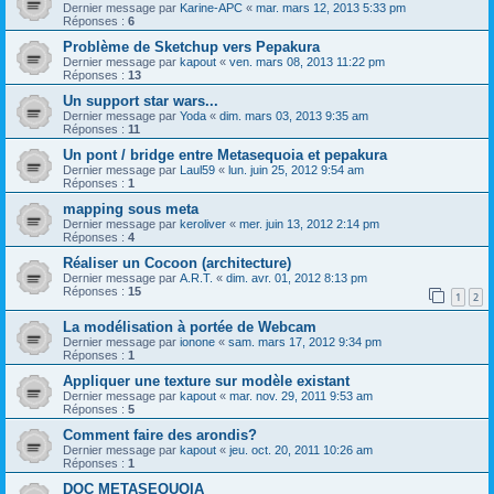
Dernier message par
Karine-APC
«
mar. mars 12, 2013 5:33 pm
Réponses :
6
Problème de Sketchup vers Pepakura
Dernier message par
kapout
«
ven. mars 08, 2013 11:22 pm
Réponses :
13
Un support star wars...
Dernier message par
Yoda
«
dim. mars 03, 2013 9:35 am
Réponses :
11
Un pont / bridge entre Metasequoia et pepakura
Dernier message par
Laul59
«
lun. juin 25, 2012 9:54 am
Réponses :
1
mapping sous meta
Dernier message par
keroliver
«
mer. juin 13, 2012 2:14 pm
Réponses :
4
Réaliser un Cocoon (architecture)
Dernier message par
A.R.T.
«
dim. avr. 01, 2012 8:13 pm
Réponses :
15
1
2
La modélisation à portée de Webcam
Dernier message par
ionone
«
sam. mars 17, 2012 9:34 pm
Réponses :
1
Appliquer une texture sur modèle existant
Dernier message par
kapout
«
mar. nov. 29, 2011 9:53 am
Réponses :
5
Comment faire des arondis?
Dernier message par
kapout
«
jeu. oct. 20, 2011 10:26 am
Réponses :
1
DOC METASEQUOIA