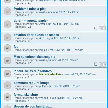
Dernier message par
RonaldoM
«
jeu. août 14, 2014 4:42 am
Réponses :
4
Probleme mise à plat
Dernier message par
oioid
«
mer. août 13, 2014 7:20 pm
Réponses :
4
durcir maquette papier
Dernier message par
Arstil
«
lun. août 11, 2014 1:52 pm
Réponses :
23
1
2
creation de tribunes de stades
Dernier message par
A.R.T.
«
jeu. févr. 06, 2014 5:37 am
Réponses :
3
feu
Dernier message par
leducq
«
mar. févr. 04, 2014 10:42 am
Mes questions Metasequoia
Dernier message par
oioid
«
jeu. nov. 28, 2013 8:15 pm
Réponses :
17
1
2
la tour swiss re à londres
Dernier message par
Michel cerfvoliste
«
sam. juil. 27, 2013 7:46 am
Réponses :
1
comment réduire image
Dernier message par
pulpul
«
lun. mai 20, 2013 10:11 pm
Réponses :
2
format sketchup
Dernier message par
vesco t.
«
ven. mai 03, 2013 9:27 am
Réponses :
4
Besoin de vos lumières...