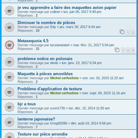
Réponses :
1
je veu apprendre a faire des maquettes avion papier
Dernier message par
colinot
«
lun. juin 05, 2017 9:49 pm
Réponses :
2
Diminuer le nombre de pièces
Dernier message par
Edy
«
jeu. mars 30, 2017 6:44 am
Réponses :
15
1
2
Metasequoia 4.5
Dernier message par
lucstanislash
«
mar. févr. 21, 2017 5:04 pm
Réponses :
31
1
2
3
probleme notice en polonais
Dernier message par
denis
«
lun. janv. 23, 2017 6:34 pm
Réponses :
2
Maquette à pièces amovibles
Dernier message par
Michel cerfvoliste
«
ven. oct. 02, 2015 11:22 am
Réponses :
2
Problème d'application de texture
Dernier message par
Michel cerfvoliste
«
mer. sept. 09, 2015 11:16 am
Réponses :
1
bjr a tous
Dernier message par
yvon1730
«
lun. déc. 15, 2014 11:50 am
Réponses :
2
lanterne japonaise?
Dernier message par
Greg59286
«
dim. août 24, 2014 9:58 pm
Réponses :
7
Texture sur pièce arrondie