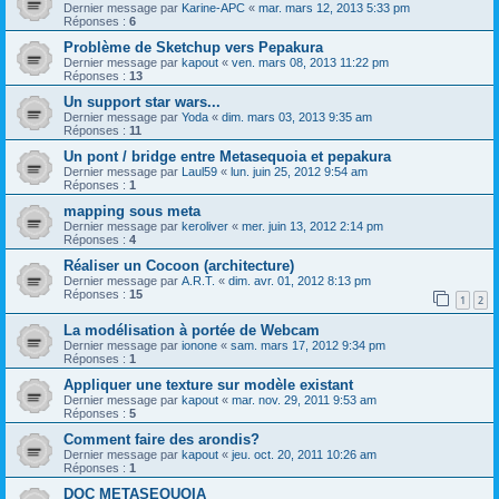
Dernier message par
Karine-APC
«
mar. mars 12, 2013 5:33 pm
Réponses :
6
Problème de Sketchup vers Pepakura
Dernier message par
kapout
«
ven. mars 08, 2013 11:22 pm
Réponses :
13
Un support star wars...
Dernier message par
Yoda
«
dim. mars 03, 2013 9:35 am
Réponses :
11
Un pont / bridge entre Metasequoia et pepakura
Dernier message par
Laul59
«
lun. juin 25, 2012 9:54 am
Réponses :
1
mapping sous meta
Dernier message par
keroliver
«
mer. juin 13, 2012 2:14 pm
Réponses :
4
Réaliser un Cocoon (architecture)
Dernier message par
A.R.T.
«
dim. avr. 01, 2012 8:13 pm
Réponses :
15
1
2
La modélisation à portée de Webcam
Dernier message par
ionone
«
sam. mars 17, 2012 9:34 pm
Réponses :
1
Appliquer une texture sur modèle existant
Dernier message par
kapout
«
mar. nov. 29, 2011 9:53 am
Réponses :
5
Comment faire des arondis?
Dernier message par
kapout
«
jeu. oct. 20, 2011 10:26 am
Réponses :
1
DOC METASEQUOIA