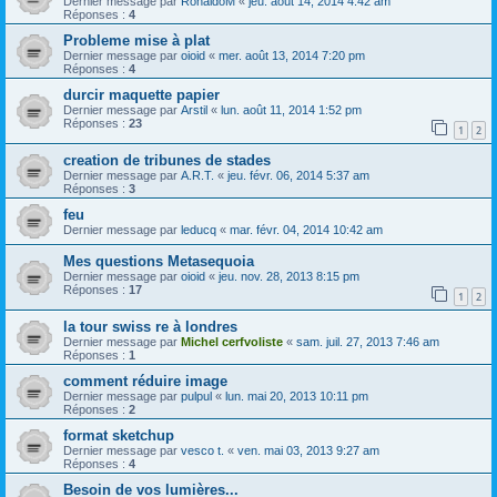
Dernier message par
RonaldoM
«
jeu. août 14, 2014 4:42 am
Réponses :
4
Probleme mise à plat
Dernier message par
oioid
«
mer. août 13, 2014 7:20 pm
Réponses :
4
durcir maquette papier
Dernier message par
Arstil
«
lun. août 11, 2014 1:52 pm
Réponses :
23
1
2
creation de tribunes de stades
Dernier message par
A.R.T.
«
jeu. févr. 06, 2014 5:37 am
Réponses :
3
feu
Dernier message par
leducq
«
mar. févr. 04, 2014 10:42 am
Mes questions Metasequoia
Dernier message par
oioid
«
jeu. nov. 28, 2013 8:15 pm
Réponses :
17
1
2
la tour swiss re à londres
Dernier message par
Michel cerfvoliste
«
sam. juil. 27, 2013 7:46 am
Réponses :
1
comment réduire image
Dernier message par
pulpul
«
lun. mai 20, 2013 10:11 pm
Réponses :
2
format sketchup
Dernier message par
vesco t.
«
ven. mai 03, 2013 9:27 am
Réponses :
4
Besoin de vos lumières...