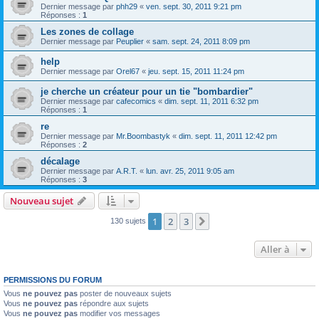
Dernier message par
phh29
«
ven. sept. 30, 2011 9:21 pm
Réponses :
1
Les zones de collage
Dernier message par
Peuplier
«
sam. sept. 24, 2011 8:09 pm
help
Dernier message par
Orel67
«
jeu. sept. 15, 2011 11:24 pm
je cherche un créateur pour un tie "bombardier"
Dernier message par
cafecomics
«
dim. sept. 11, 2011 6:32 pm
Réponses :
1
re
Dernier message par
Mr.Boombastyk
«
dim. sept. 11, 2011 12:42 pm
Réponses :
2
décalage
Dernier message par
A.R.T.
«
lun. avr. 25, 2011 9:05 am
Réponses :
3
Nouveau sujet
1
2
3
Suivante
130 sujets
Aller à
PERMISSIONS DU FORUM
Vous
ne pouvez pas
poster de nouveaux sujets
Vous
ne pouvez pas
répondre aux sujets
Vous
ne pouvez pas
modifier vos messages