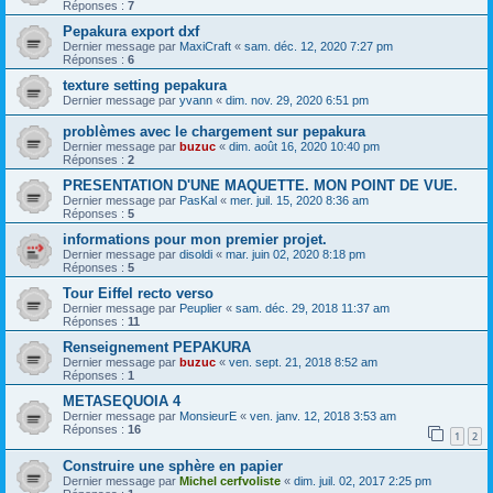
Réponses :
7
Pepakura export dxf
Dernier message par
MaxiCraft
«
sam. déc. 12, 2020 7:27 pm
Réponses :
6
texture setting pepakura
Dernier message par
yvann
«
dim. nov. 29, 2020 6:51 pm
problèmes avec le chargement sur pepakura
Dernier message par
buzuc
«
dim. août 16, 2020 10:40 pm
Réponses :
2
PRESENTATION D'UNE MAQUETTE. MON POINT DE VUE.
Dernier message par
PasKal
«
mer. juil. 15, 2020 8:36 am
Réponses :
5
informations pour mon premier projet.
Dernier message par
disoldi
«
mar. juin 02, 2020 8:18 pm
Réponses :
5
Tour Eiffel recto verso
Dernier message par
Peuplier
«
sam. déc. 29, 2018 11:37 am
Réponses :
11
Renseignement PEPAKURA
Dernier message par
buzuc
«
ven. sept. 21, 2018 8:52 am
Réponses :
1
METASEQUOIA 4
Dernier message par
MonsieurE
«
ven. janv. 12, 2018 3:53 am
Réponses :
16
1
2
Construire une sphère en papier
Dernier message par
Michel cerfvoliste
«
dim. juil. 02, 2017 2:25 pm