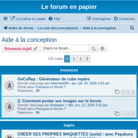
Le forum en papier
La Galerie en papier
FAQ
S’enregistrer
Connexion
R
Index du forum
Le coin des concepteurs
Aide à la conception
e
Aide à la conception
c
Rechercher
Recherche avanc
Nouveau sujet
h
e
1
2
3
Suivante
130 sujets
r
Annonces
c
GeCuRep : Générateur de cube repère
h
Dernier message par
robertaub86
«
jeu. juil. 30, 2026 3:16 am
Posté dans
Pourquoi ce forum ?
e
Réponses :
35
1
2
3
r
2: Comment poster ses images sur le forum
Dernier message par
Kimpaper
«
dim. avr. 12, 2026 2:52 pm
Posté dans
Pourquoi ce forum ?
Réponses :
35
1
2
3
Sujets
CREER SES PROPRES MAQUETTES (suite) : avec Pepakura