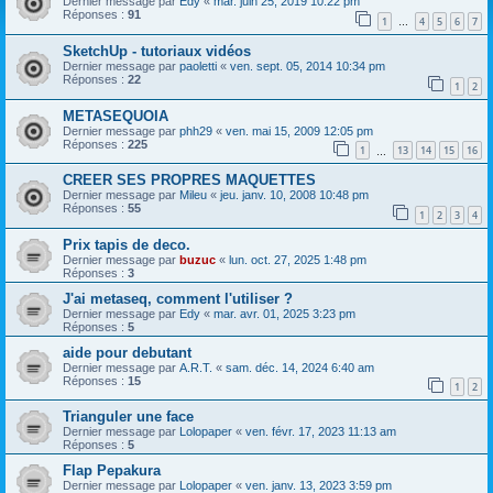
Dernier message par
Edy
«
mar. juin 25, 2019 10:22 pm
Réponses :
91
1
4
5
6
7
…
SketchUp - tutoriaux vidéos
Dernier message par
paoletti
«
ven. sept. 05, 2014 10:34 pm
Réponses :
22
1
2
METASEQUOIA
Dernier message par
phh29
«
ven. mai 15, 2009 12:05 pm
Réponses :
225
1
13
14
15
16
…
CREER SES PROPRES MAQUETTES
Dernier message par
Mileu
«
jeu. janv. 10, 2008 10:48 pm
Réponses :
55
1
2
3
4
Prix tapis de deco.
Dernier message par
buzuc
«
lun. oct. 27, 2025 1:48 pm
Réponses :
3
J'ai metaseq, comment l'utiliser ?
Dernier message par
Edy
«
mar. avr. 01, 2025 3:23 pm
Réponses :
5
aide pour debutant
Dernier message par
A.R.T.
«
sam. déc. 14, 2024 6:40 am
Réponses :
15
1
2
Trianguler une face
Dernier message par
Lolopaper
«
ven. févr. 17, 2023 11:13 am
Réponses :
5
Flap Pepakura
Dernier message par
Lolopaper
«
ven. janv. 13, 2023 3:59 pm