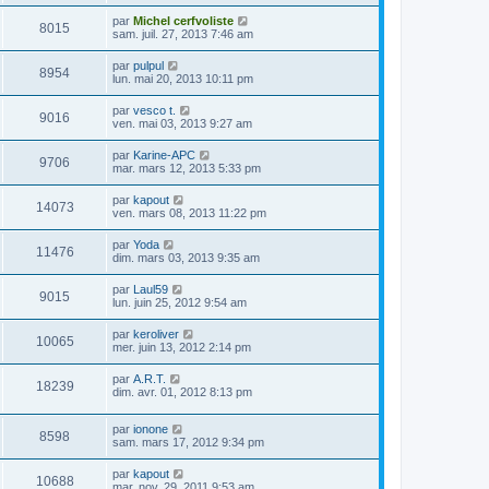
par
Michel cerfvoliste
8015
sam. juil. 27, 2013 7:46 am
par
pulpul
8954
lun. mai 20, 2013 10:11 pm
par
vesco t.
9016
ven. mai 03, 2013 9:27 am
par
Karine-APC
9706
mar. mars 12, 2013 5:33 pm
par
kapout
14073
ven. mars 08, 2013 11:22 pm
par
Yoda
11476
dim. mars 03, 2013 9:35 am
par
Laul59
9015
lun. juin 25, 2012 9:54 am
par
keroliver
10065
mer. juin 13, 2012 2:14 pm
par
A.R.T.
18239
dim. avr. 01, 2012 8:13 pm
par
ionone
8598
sam. mars 17, 2012 9:34 pm
par
kapout
10688
mar. nov. 29, 2011 9:53 am