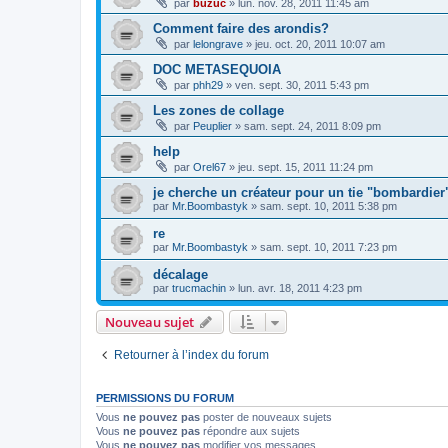
par
buzuc
»
lun. nov. 28, 2011 11:45 am
Comment faire des arondis?
par
lelongrave
»
jeu. oct. 20, 2011 10:07 am
DOC METASEQUOIA
par
phh29
»
ven. sept. 30, 2011 5:43 pm
Les zones de collage
par
Peuplier
»
sam. sept. 24, 2011 8:09 pm
help
par
Orel67
»
jeu. sept. 15, 2011 11:24 pm
je cherche un créateur pour un tie "bombardier
par
Mr.Boombastyk
»
sam. sept. 10, 2011 5:38 pm
re
par
Mr.Boombastyk
»
sam. sept. 10, 2011 7:23 pm
décalage
par
trucmachin
»
lun. avr. 18, 2011 4:23 pm
Nouveau sujet
Retourner à l’index du forum
PERMISSIONS DU FORUM
Vous
ne pouvez pas
poster de nouveaux sujets
Vous
ne pouvez pas
répondre aux sujets
Vous
ne pouvez pas
modifier vos messages