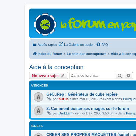
Accès rapide
La Galerie en papier
FAQ
Index du forum
Le coin des concepteurs
Aide à la conce
Aide à la conception
Recher
Re
Nouveau sujet
ANNONCES
GeCuRep : Générateur de cube repère
par
buzuc
»
mer. mai 16, 2012 2:33 pm
» dans
Pourquoi
2: Comment poster ses images sur le forum
par
DarkLan
»
ven. oct. 17, 2008 9:53 pm
» dans
Pourqu
SUJETS
CREER SES PROPRES MAQUETTES (suite) : av