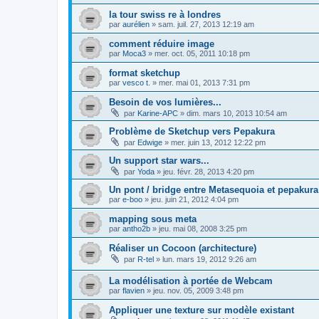
la tour swiss re à londres
par
aurélien
»
sam. juil. 27, 2013 12:19 am
comment réduire image
par
Moca3
»
mer. oct. 05, 2011 10:18 pm
format sketchup
par
vesco t.
»
mer. mai 01, 2013 7:31 pm
Besoin de vos lumières...
par
Karine-APC
»
dim. mars 10, 2013 10:54 am
Problème de Sketchup vers Pepakura
par
Edwige
»
mer. juin 13, 2012 12:22 pm
Un support star wars...
par
Yoda
»
jeu. févr. 28, 2013 4:20 pm
Un pont / bridge entre Metasequoia et pepakura
par
e-boo
»
jeu. juin 21, 2012 4:04 pm
mapping sous meta
par
antho2b
»
jeu. mai 08, 2008 3:25 pm
Réaliser un Cocoon (architecture)
par
R-tel
»
lun. mars 19, 2012 9:26 am
La modélisation à portée de Webcam
par
flavien
»
jeu. nov. 05, 2009 3:48 pm
Appliquer une texture sur modèle existant