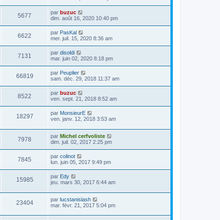
par
buzuc
5677
dim. août 16, 2020 10:40 pm
par
PasKal
6622
mer. juil. 15, 2020 8:36 am
par
disoldi
7131
mar. juin 02, 2020 8:18 pm
par
Peuplier
66819
sam. déc. 29, 2018 11:37 am
par
buzuc
8522
ven. sept. 21, 2018 8:52 am
par
MonsieurE
18297
ven. janv. 12, 2018 3:53 am
par
Michel cerfvoliste
7978
dim. juil. 02, 2017 2:25 pm
par
colinot
7845
lun. juin 05, 2017 9:49 pm
par
Edy
15985
jeu. mars 30, 2017 6:44 am
par
lucstanislash
23404
mar. févr. 21, 2017 5:04 pm