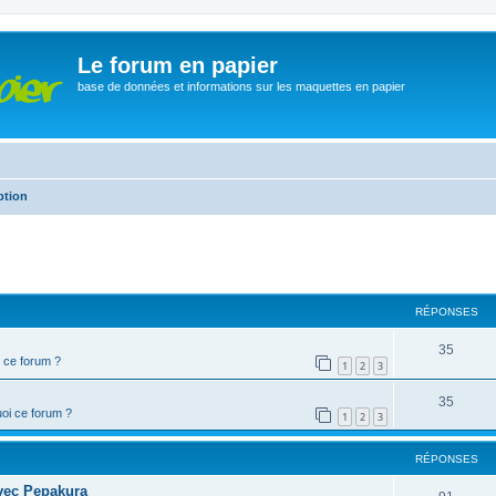
Le forum en papier
base de données et informations sur les maquettes en papier
ption
cher
cherche avancée
RÉPONSES
35
 ce forum ?
1
2
3
35
oi ce forum ?
1
2
3
RÉPONSES
ec Pepakura