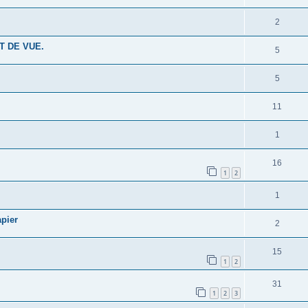
2
T DE VUE.
5
5
11
1
16
1
2
1
apier
2
15
1
2
31
1
2
3