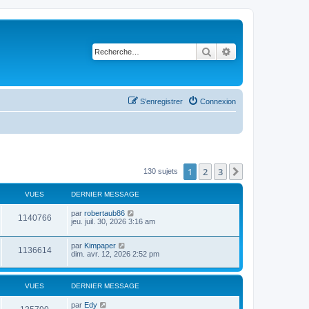
Rechercher
Recherche avancé
S’enregistrer
Connexion
1
2
3
Suivante
130 sujets
VUES
DERNIER MESSAGE
par
robertaub86
1140766
jeu. juil. 30, 2026 3:16 am
par
Kimpaper
1136614
dim. avr. 12, 2026 2:52 pm
VUES
DERNIER MESSAGE
par
Edy