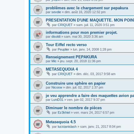
problèmes avec le chargement sur pepakura
par
sevdie
»
dim. août 16, 2020 12:32 pm
PRESENTATION D'UNE MAQUETTE. MON POIN
par
CRIQUET
»
sam. juil. 11, 2020 3:51 pm
informations pour mon premier projet.
par
disoldi
»
sam. mai 30, 2020 3:36 am
Tour Eiffel recto verso
par
Peuplier
»
lun. janv. 14, 2008 1:28 pm
Renseignement PEPAKURA
par
Mic
»
jeu. sept. 20, 2018 11:36 pm
METASEQUOIA 4
par
CRIQUET
»
dim. déc. 03, 2017 9:58 am
Construire une sphère en papier
par
Nicosw
»
dim. juil. 02, 2017 1:37 pm
je veu apprendre a faire des maquettes avion p
par
LuniD31
»
ven. juin 02, 2017 9:37 pm
Diminuer le nombre de pièces
par
Ez3khiel
»
ven. mars 24, 2017 6:57 pm
Metasequoia 4.5
par
lucstanislash
»
sam. janv. 21, 2017 8:04 pm