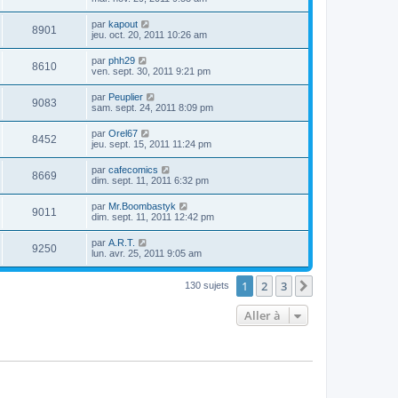
par
kapout
8901
jeu. oct. 20, 2011 10:26 am
par
phh29
8610
ven. sept. 30, 2011 9:21 pm
par
Peuplier
9083
sam. sept. 24, 2011 8:09 pm
par
Orel67
8452
jeu. sept. 15, 2011 11:24 pm
par
cafecomics
8669
dim. sept. 11, 2011 6:32 pm
par
Mr.Boombastyk
9011
dim. sept. 11, 2011 12:42 pm
par
A.R.T.
9250
lun. avr. 25, 2011 9:05 am
1
2
3
Suivante
130 sujets
Aller à