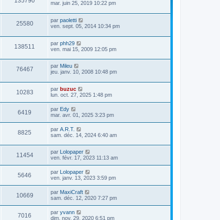
135790
mar. juin 25, 2019 10:22 pm
par
paoletti
25580
ven. sept. 05, 2014 10:34 pm
par
phh29
138511
ven. mai 15, 2009 12:05 pm
par
Mileu
76467
jeu. janv. 10, 2008 10:48 pm
par
buzuc
10283
lun. oct. 27, 2025 1:48 pm
par
Edy
6419
mar. avr. 01, 2025 3:23 pm
par
A.R.T.
8825
sam. déc. 14, 2024 6:40 am
par
Lolopaper
11454
ven. févr. 17, 2023 11:13 am
par
Lolopaper
5646
ven. janv. 13, 2023 3:59 pm
par
MaxiCraft
10669
sam. déc. 12, 2020 7:27 pm
par
yvann
7016
dim. nov. 29, 2020 6:51 pm