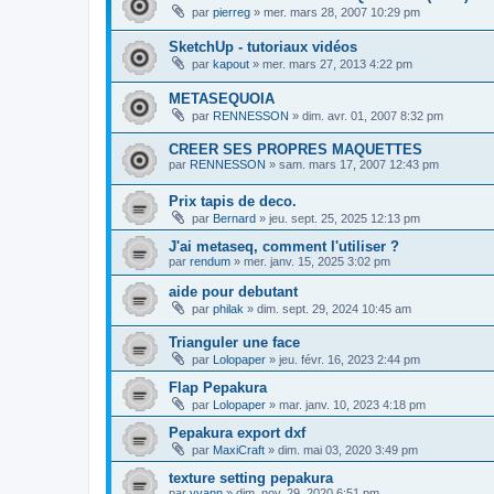
par
pierreg
»
mer. mars 28, 2007 10:29 pm
SketchUp - tutoriaux vidéos
par
kapout
»
mer. mars 27, 2013 4:22 pm
METASEQUOIA
par
RENNESSON
»
dim. avr. 01, 2007 8:32 pm
CREER SES PROPRES MAQUETTES
par
RENNESSON
»
sam. mars 17, 2007 12:43 pm
Prix tapis de deco.
par
Bernard
»
jeu. sept. 25, 2025 12:13 pm
J'ai metaseq, comment l'utiliser ?
par
rendum
»
mer. janv. 15, 2025 3:02 pm
aide pour debutant
par
philak
»
dim. sept. 29, 2024 10:45 am
Trianguler une face
par
Lolopaper
»
jeu. févr. 16, 2023 2:44 pm
Flap Pepakura
par
Lolopaper
»
mar. janv. 10, 2023 4:18 pm
Pepakura export dxf
par
MaxiCraft
»
dim. mai 03, 2020 3:49 pm
texture setting pepakura
par
yvann
»
dim. nov. 29, 2020 6:51 pm