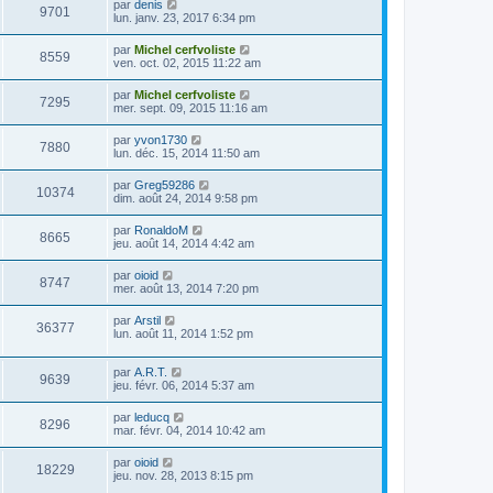
par
denis
9701
lun. janv. 23, 2017 6:34 pm
par
Michel cerfvoliste
8559
ven. oct. 02, 2015 11:22 am
par
Michel cerfvoliste
7295
mer. sept. 09, 2015 11:16 am
par
yvon1730
7880
lun. déc. 15, 2014 11:50 am
par
Greg59286
10374
dim. août 24, 2014 9:58 pm
par
RonaldoM
8665
jeu. août 14, 2014 4:42 am
par
oioid
8747
mer. août 13, 2014 7:20 pm
par
Arstil
36377
lun. août 11, 2014 1:52 pm
par
A.R.T.
9639
jeu. févr. 06, 2014 5:37 am
par
leducq
8296
mar. févr. 04, 2014 10:42 am
par
oioid
18229
jeu. nov. 28, 2013 8:15 pm