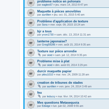
probleme notice en polonais
par
eagles67
»
jeu. mars 14, 2013 8:47 pm
Maquette à pièces amovibles
par
aurélien
»
jeu. oct. 01, 2015 5:40 am
Problème d'application de texture
par
Sora
»
mer. sept. 09, 2015 10:24 am
bjr a tous
par
yvon1730
»
sam. déc. 13, 2014 11:31 am
lanterne japonaise?
par
Greg59286
»
ven. août 15, 2014 9:35 am
Texture sur pièce arrondie
par
oioid
»
sam. juil. 12, 2014 9:35 pm
Probleme mise à plat
par
oioid
»
dim. août 03, 2014 3:29 pm
durcir maquette papier
par
pilou1010
»
mar. nov. 24, 2009 11:28 am
creation de tribunes de stades
par
aurélien
»
ven. janv. 24, 2014 3:49 am
feu
par
leducq
»
mar. févr. 04, 2014 10:42 am
Mes questions Metasequoia
par
Edwige
»
lun. juin 02, 2008 9:55 am