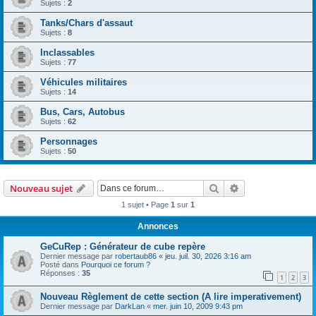
Sujets :
2
Tanks/Chars d'assaut
Sujets :
8
Inclassables
Sujets :
77
Véhicules militaires
Sujets :
14
Bus, Cars, Autobus
Sujets :
62
Personnages
Sujets :
50
Rechercher
Recherche avanc
Nouveau sujet
1 sujet • Page
1
sur
1
Annonces
GeCuRep : Générateur de cube repère
Dernier message par
robertaub86
«
jeu. juil. 30, 2026 3:16 am
Posté dans
Pourquoi ce forum ?
Réponses :
35
1
2
3
Nouveau Règlement de cette section (A lire imperativement)
Dernier message par
DarkLan
«
mer. juin 10, 2009 9:43 pm