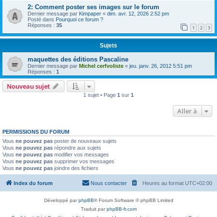
2: Comment poster ses images sur le forum
Dernier message par
Kimpaper
«
dim. avr. 12, 2026 2:52 pm
Posté dans
Pourquoi ce forum ?
Réponses :
35
1
2
3
Sujets
maquettes des éditions Pascaline
Dernier message par
Michel cerfvoliste
«
jeu. janv. 26, 2012 5:51 pm
Réponses :
1
Nouveau sujet
1 sujet • Page
1
sur
1
Aller à
PERMISSIONS DU FORUM
Vous
ne pouvez pas
poster de nouveaux sujets
Vous
ne pouvez pas
répondre aux sujets
Vous
ne pouvez pas
modifier vos messages
Vous
ne pouvez pas
supprimer vos messages
Vous
ne pouvez pas
joindre des fichiers
Index du forum
Nous contacter
Heures au format
UTC+02:00
Développé par
phpBB
® Forum Software © phpBB Limited
Traduit par
phpBB-fr.com