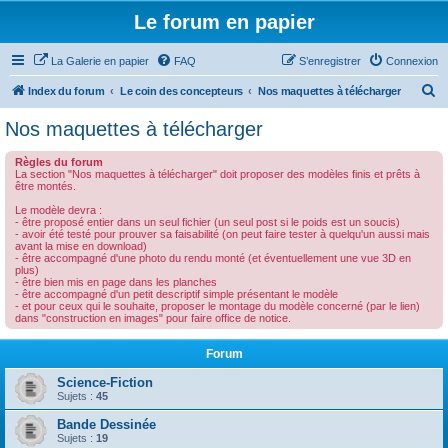
Le forum en papier
La Galerie en papier
FAQ
S’enregistrer
Connexion
R
Index du forum
Le coin des concepteurs
Nos maquettes à télécharger
e
Nos maquettes à télécharger
c
Règles du forum
h
La section "Nos maquettes à télécharger" doit proposer des modèles finis et prêts à
être montés.
e
Le modèle devra :
r
- être proposé entier dans un seul fichier (un seul post si le poids est un soucis)
- avoir été testé pour prouver sa faisabilité (on peut faire tester à quelqu'un aussi mais
c
avant la mise en download)
- être accompagné d'une photo du rendu monté (et éventuellement une vue 3D en
h
plus)
- être bien mis en page dans les planches
e
- être accompagné d'un petit descriptif simple présentant le modèle
- et pour ceux qui le souhaite, proposer le montage du modèle concerné (par le lien)
r
dans "construction en images" pour faire office de notice.
Forum
Science-Fiction
Sujets :
45
Bande Dessinée
Sujets :
19