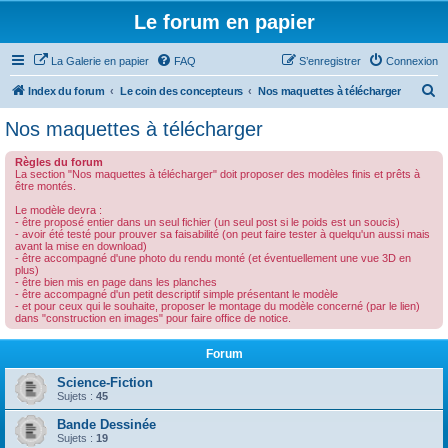
Le forum en papier
La Galerie en papier
FAQ
S’enregistrer
Connexion
R
Index du forum
Le coin des concepteurs
Nos maquettes à télécharger
e
Nos maquettes à télécharger
c
Règles du forum
h
La section "Nos maquettes à télécharger" doit proposer des modèles finis et prêts à
être montés.
e
Le modèle devra :
r
- être proposé entier dans un seul fichier (un seul post si le poids est un soucis)
- avoir été testé pour prouver sa faisabilité (on peut faire tester à quelqu'un aussi mais
c
avant la mise en download)
- être accompagné d'une photo du rendu monté (et éventuellement une vue 3D en
h
plus)
- être bien mis en page dans les planches
e
- être accompagné d'un petit descriptif simple présentant le modèle
- et pour ceux qui le souhaite, proposer le montage du modèle concerné (par le lien)
r
dans "construction en images" pour faire office de notice.
Forum
Science-Fiction
Sujets :
45
Bande Dessinée
Sujets :
19