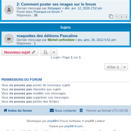
2: Comment poster ses images sur le forum
Dernier message par
Kimpaper
«
dim. avr. 12, 2026 2:52 pm
Posté dans
Pourquoi ce forum ?
Réponses :
35
1
2
3
Sujets
maquettes des éditions Pascaline
Dernier message par
Michel cerfvoliste
«
jeu. janv. 26, 2012 5:51 pm
Réponses :
1
Nouveau sujet
1 sujet • Page
1
sur
1
Aller à
PERMISSIONS DU FORUM
Vous
ne pouvez pas
poster de nouveaux sujets
Vous
ne pouvez pas
répondre aux sujets
Vous
ne pouvez pas
modifier vos messages
Vous
ne pouvez pas
supprimer vos messages
Vous
ne pouvez pas
joindre des fichiers
Index du forum
Nous contacter
Heures au format
UTC+02:00
Développé par
phpBB
® Forum Software © phpBB Limited
Traduit par
phpBB-fr.com