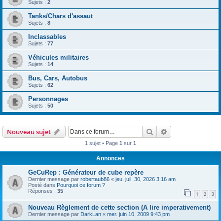
Sujets :
2
Tanks/Chars d'assaut
Sujets :
8
Inclassables
Sujets :
77
Véhicules militaires
Sujets :
14
Bus, Cars, Autobus
Sujets :
62
Personnages
Sujets :
50
Rechercher
Recherche avanc
Nouveau sujet
1 sujet • Page
1
sur
1
Annonces
GeCuRep : Générateur de cube repère
Dernier message par
robertaub86
«
jeu. juil. 30, 2026 3:16 am
Posté dans
Pourquoi ce forum ?
Réponses :
35
1
2
3
Nouveau Règlement de cette section (A lire imperativement)
Dernier message par
DarkLan
«
mer. juin 10, 2009 9:43 pm