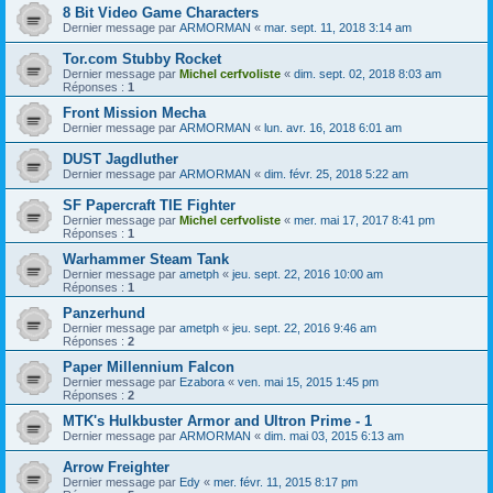
8 Bit Video Game Characters
Dernier message par
ARMORMAN
«
mar. sept. 11, 2018 3:14 am
Tor.com Stubby Rocket
Dernier message par
Michel cerfvoliste
«
dim. sept. 02, 2018 8:03 am
Réponses :
1
Front Mission Mecha
Dernier message par
ARMORMAN
«
lun. avr. 16, 2018 6:01 am
DUST Jagdluther
Dernier message par
ARMORMAN
«
dim. févr. 25, 2018 5:22 am
SF Papercraft TIE Fighter
Dernier message par
Michel cerfvoliste
«
mer. mai 17, 2017 8:41 pm
Réponses :
1
Warhammer Steam Tank
Dernier message par
ametph
«
jeu. sept. 22, 2016 10:00 am
Réponses :
1
Panzerhund
Dernier message par
ametph
«
jeu. sept. 22, 2016 9:46 am
Réponses :
2
Paper Millennium Falcon
Dernier message par
Ezabora
«
ven. mai 15, 2015 1:45 pm
Réponses :
2
MTK's Hulkbuster Armor and Ultron Prime - 1
Dernier message par
ARMORMAN
«
dim. mai 03, 2015 6:13 am
Arrow Freighter
Dernier message par
Edy
«
mer. févr. 11, 2015 8:17 pm