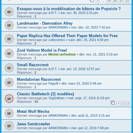
1
19
20
21
22
…
Essayez-vous à la modélisation de bâtons de Popsicle ?
Dernier message par
A.R.T.
«
lun. oct. 30, 2023 2:31 pm
Réponses :
2
Landmaster - Damnation Alley
Dernier message par
ARMORMAN
«
ven. déc. 02, 2022 7:42 pm
Paper Replica Has Offered Their Paper Models for Free
Dernier message par
cafecomics
«
sam. déc. 25, 2021 6:58 pm
Réponses :
2
Zoid Voltron Model is Free!
Dernier message par
Michel cerfvoliste
«
dim. nov. 21, 2021 9:19 am
Réponses :
1
Small Razorcrest
Dernier message par
A.R.T.
«
lun. avr. 13, 2020 12:57 pm
Réponses :
2
Mandalorian Razorcrest
Dernier message par
Papyfil
«
dim. mars 01, 2020 5:48 am
Réponses :
1
Classic Battletech (11 modèles)
Dernier message par
YogSolthan
«
mar. sept. 17, 2019 11:03 pm
Réponses :
43
1
2
3
Metal Wolf Mecha
Dernier message par
ARMORMAN
«
dim. août 11, 2019 3:15 am
Jawa Sandcrawler
Dernier message par
ARMORMAN
«
mer. juin 12, 2019 7:08 pm