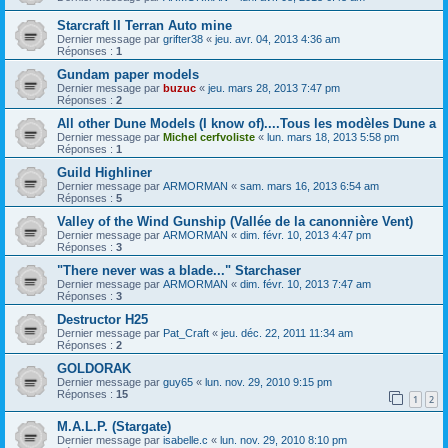
Starcraft II Terran Auto mine
Dernier message par
grifter38
«
jeu. avr. 04, 2013 4:36 am
Réponses :
1
Gundam paper models
Dernier message par
buzuc
«
jeu. mars 28, 2013 7:47 pm
Réponses :
2
All other Dune Models (I know of)....Tous les modèles Dune a
Dernier message par
Michel cerfvoliste
«
lun. mars 18, 2013 5:58 pm
Réponses :
1
Guild Highliner
Dernier message par
ARMORMAN
«
sam. mars 16, 2013 6:54 am
Réponses :
5
Valley of the Wind Gunship (Vallée de la canonnière Vent)
Dernier message par
ARMORMAN
«
dim. févr. 10, 2013 4:47 pm
Réponses :
3
"There never was a blade..." Starchaser
Dernier message par
ARMORMAN
«
dim. févr. 10, 2013 7:47 am
Réponses :
3
Destructor H25
Dernier message par
Pat_Craft
«
jeu. déc. 22, 2011 11:34 am
Réponses :
2
GOLDORAK
Dernier message par
guy65
«
lun. nov. 29, 2010 9:15 pm
Réponses :
15
1
2
M.A.L.P. (Stargate)
Dernier message par
isabelle.c
«
lun. nov. 29, 2010 8:10 pm