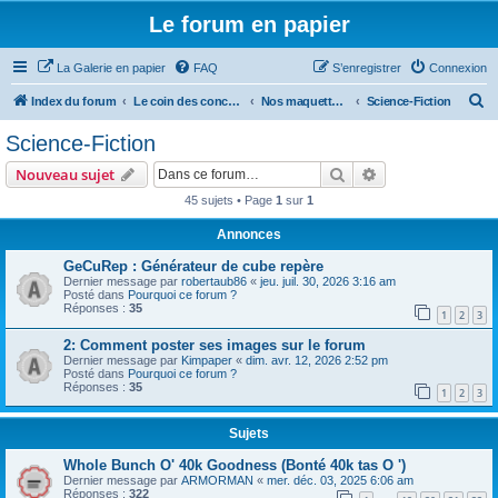
Le forum en papier
La Galerie en papier
FAQ
S’enregistrer
Connexion
R
Index du forum
Le coin des concepteurs
Nos maquettes à télécharger
Science-Fiction
e
Science-Fiction
c
Rechercher
Recherche avanc
Nouveau sujet
h
45 sujets • Page
1
sur
1
e
Annonces
r
c
GeCuRep : Générateur de cube repère
Dernier message par
robertaub86
«
jeu. juil. 30, 2026 3:16 am
h
Posté dans
Pourquoi ce forum ?
Réponses :
35
e
1
2
3
r
2: Comment poster ses images sur le forum
Dernier message par
Kimpaper
«
dim. avr. 12, 2026 2:52 pm
Posté dans
Pourquoi ce forum ?
Réponses :
35
1
2
3
Sujets
Whole Bunch O' 40k Goodness (Bonté 40k tas O ')
Dernier message par
ARMORMAN
«
mer. déc. 03, 2025 6:06 am
Réponses :
322