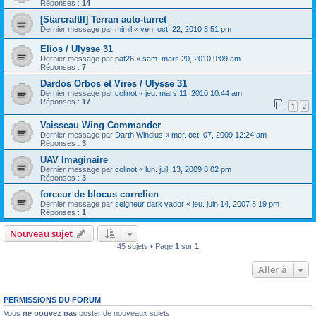
Réponses :
14
[StarcraftII] Terran auto-turret
Dernier message par
mimil
«
ven. oct. 22, 2010 8:51 pm
Elios / Ulysse 31
Dernier message par
pat26
«
sam. mars 20, 2010 9:09 am
Réponses :
7
Dardos Orbos et Vires / Ulysse 31
Dernier message par
colinot
«
jeu. mars 11, 2010 10:44 am
Réponses :
17
1
2
Vaisseau Wing Commander
Dernier message par
Darth Windius
«
mer. oct. 07, 2009 12:24 am
Réponses :
3
UAV Imaginaire
Dernier message par
colinot
«
lun. juil. 13, 2009 8:02 pm
Réponses :
3
forceur de blocus correlien
Dernier message par
seigneur dark vador
«
jeu. juin 14, 2007 8:19 pm
Réponses :
1
Nouveau sujet
45 sujets • Page
1
sur
1
Aller à
PERMISSIONS DU FORUM
Vous
ne pouvez pas
poster de nouveaux sujets