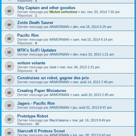
Réponses :
5
Sky Captain and other goodies
Dernier message par
Michel cerfvoliste
«
lun. nov. 03, 2014 7:32 am
Réponses :
1
Zoids Death Saurer
Dernier message par
ARMORMAN
«
dim. mai 18, 2014 5:25 am
Pacific Rim
Dernier message par
ARMORMAN
«
sam. mai 10, 2014 6:14 pm
Réponses :
8
MTK's SciFi Updates
Dernier message par
ARMORMAN
«
dim. mars 02, 2014 1:21 am
voiture volante
Dernier message par
oioid
«
mer. nov. 06, 2013 2:31 pm
Réponses :
4
Construisez un robot, gagner des prix
Dernier message par
ARMORMAN
«
mer. août 14, 2013 7:46 pm
Creating Paper Miniatures
Dernier message par
ARMORMAN
«
sam. août 10, 2013 2:45 am
Jagers - Pacific Rim
Dernier message par
ARMORMAN
«
jeu. août 01, 2013 8:47 pm
Prototype Robot
Dernier message par
BlackSalama
«
mar. juil. 16, 2013 8:49 pm
Réponses :
10
Starcraft II Protoss Scout
Dernier message par
ARMORMAN
«
lun. avr. 08, 2013 6:43 am